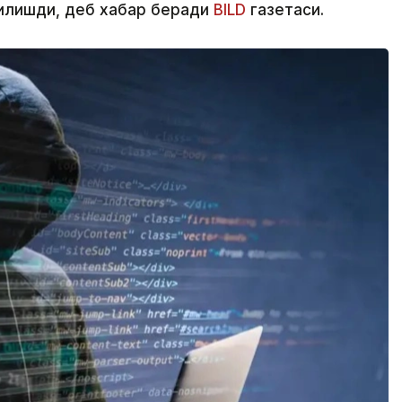
қилишди, деб хабар беради
BILD
газетаси.