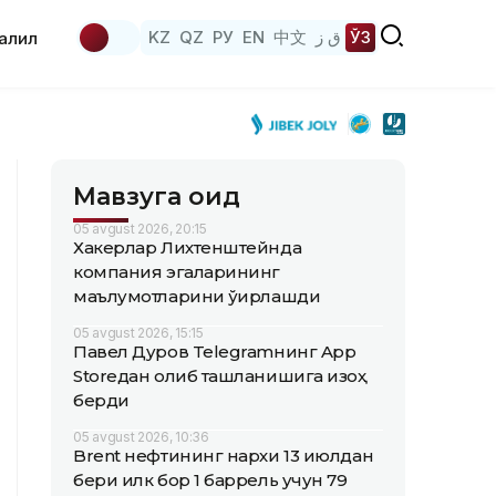
KZ
QZ
РУ
EN
中文
ق ز
ЎЗ
аҳлил
Мавзуга оид
05 avgust 2026, 20:15
Хакерлар Лихтенштейнда
компания эгаларининг
маълумотларини ўғирлашди
05 avgust 2026, 15:15
Павел Дуров Telegramнинг App
Storeдан олиб ташланишига изоҳ
берди
05 avgust 2026, 10:36
Brent нефтининг нархи 13 июлдан
бери илк бор 1 баррель учун 79