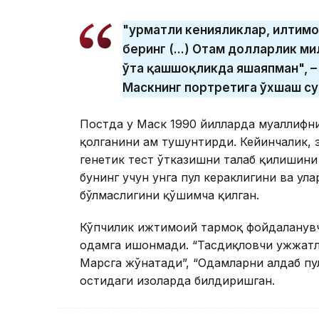
"Ҳурматли кенияликлар, илтим
беринг (...) Отам долларлик м
ўта қашшоқликда яшаяпман", – 
Маскнинг портретига ўхшаш су
Постда у Маск 1990 йилларда муаллифн
қолганини ҳам тушунтирди. Кейинчалик,
генетик тест ўтказишни талаб қилишини 
бунинг учун унга пул кераклигини ва ул
бўлмаслигини қўшимча қилган.
Кўпчилик ижтимоий тармоқ фойдаланувч
одамга ишонмади. “Тасдиқловчи ҳужжатла
Марсга жўнатади”, “Одамларни алдаб пу
остидаги изоҳларда билдиришган.