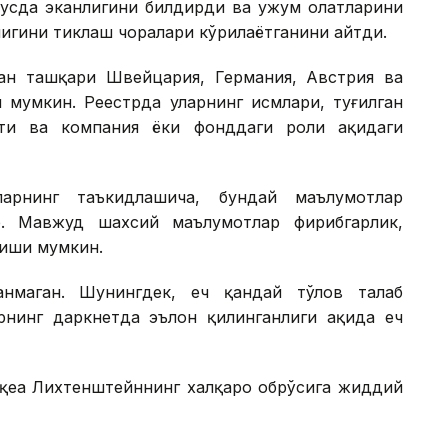
усда эканлигини билдирди ва ҳужум ҳолатларини
игини тиклаш чоралари кўрилаётганини айтди.
ан ташқари Швейцария, Германия, Австрия ва
 мумкин. Реестрда уларнинг исмлари, туғилган
ти ва компания ёки фонддаги роли ҳақидаги
ларнинг таъкидлашича, бундай маълумотлар
. Мавжуд шахсий маълумотлар фирибгарлик,
лиши мумкин.
нмаган. Шунингдек, ҳеч қандай тўлов талаб
нинг даркнетда эълон қилинганлиги ҳақида ҳеч
оқеа Лихтенштейннинг халқаро обрўсига жиддий