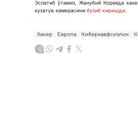
Эслатиб ўтамиз, Жанубий Кореяда хак
кузатув камерасини
бузиб киришди
.
Хакер
Европа
Киберхавфсизлик
К
Бекабат Узаков
Муаллиф
15:15, 05 Август 2026
Павел Дуров Telegramнин
ташланишига изоҳ берд