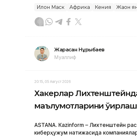
Илон Маск
Африка
Кения
Жаҳон 
Жарасқан Нұрыбаев
Муаллиф
20:15, 05 Август 2026
Хакерлар Лихтенштейнда
маълумотларини ўғирла
ASTANА. Кazinform – Лихтенштейн ра
киберҳужум натижасида компаниялар,