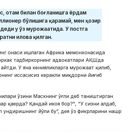
ос, отам билан боғланишга ёрдам
иллионер бўлишига қарамай, мен ҳозир
деди у ўз мурожаатида. У постга
ратни илова қилган.
инг онаси ишлаган Африка меҳмонхонасида
 эркак тадбиркорнинг адвокатлари АҚШда
айтди. У яна кенияликларга мурожаат қилиб,
арнинг ҳиссасисиз керакли миқдорни йиғиб
илари ўзини Маскнинг ўғли деб таништирган
р қаерда? Қандай ҳикоя бор?", "У сизни алдаб,
л ундиришнинг йўли бу”, дея ўз фикрларини нашр