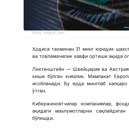
Фото: freepik.com
Ҳодиса тахминан 31 минг юридик шахсг
ва товламачилик хавфи ортиши ҳақида ог
Лихтенштейн — Швейцария ва Австрия 
киши бўлган князлик. Мамлакат Европ
ҳисобланади. Бу ерда минглаб халқар
ўтган.
Кибержиноятчилар компаниялар, фондл
ҳақидаги маълумотларни сақлайдиган
бўлишди.