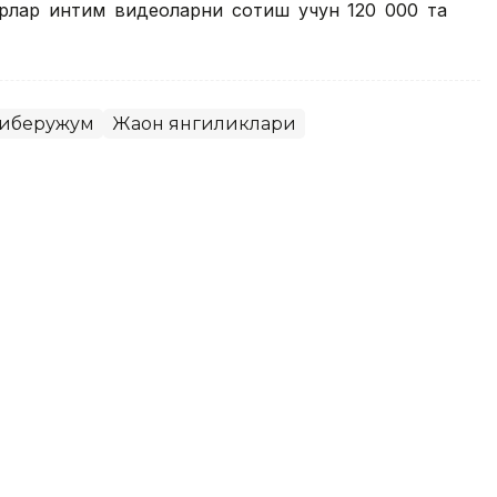
ерлар интим видеоларни сотиш учун 120 000 та
иберҳужум
Жаҳон янгиликлари
г App Storeдан олиб
и