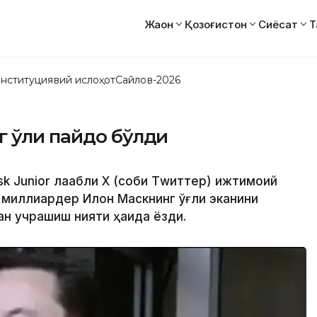
Жаҳон
Қозоғистон
Сиёсат
Т
нституциявий ислоҳот
Сайлов-2026
 ўғли пайдо бўлди
sk Junior лақабли Х (собиқ Тwиттер) ижтимоий
миллиардер Илон Маскнинг ўғли эканини
ан учрашиш нияти ҳақида ёзди.