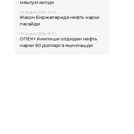
маълум қилди
03 avgust 2026, 10:10
Жаҳон биржаларида нефть нархи
пасайди
02 avgust 2026, 10:37
ОПEК+ йиғилиши олдидан нефть
нархи 90 долларга яқинлашди