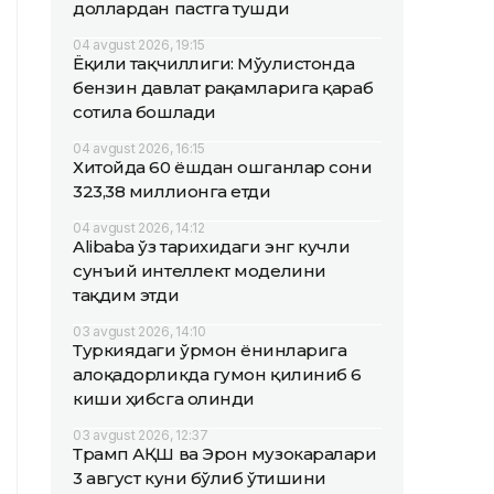
доллардан пастга тушди
04 avgust 2026, 19:15
Ёқилғи тақчиллиги: Мўғулистонда
бензин давлат рақамларига қараб
сотила бошлади
04 avgust 2026, 16:15
Хитойда 60 ёшдан ошганлар сони
323,38 миллионга етди
04 avgust 2026, 14:12
Alibaba ўз тарихидаги энг кучли
сунъий интеллект моделини
тақдим этди
03 avgust 2026, 14:10
Туркиядаги ўрмон ёнғинларига
алоқадорликда гумон қилиниб 6
киши ҳибсга олинди
03 avgust 2026, 12:37
Трамп АҚШ ва Эрон музокаралари
3 август куни бўлиб ўтишини