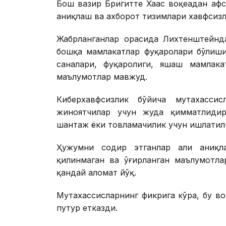
Бош вазир Бригитте Хаас воқеадан афс
аниқлаш ва ахборот тизимлари хавфсизл
Жабрланганлар орасида Лихтенштейнд
бошқа мамлакатлар фуқаролари бўлиши
саналари, фуқаролиги, яшаш мамлака
маълумотлар мавжуд.
Киберхавфсизлик бўйича мутахассис
жиноятчилар учун жуда қимматлидир
шантаж ёки товламачилик учун ишлати
Ҳужумни содир этганлар ҳали аниқла
қилинмаган ва ўғирланган маълумотлар
қандай аломат йўқ.
Мутахассисларнинг фикрига кўра, бу в
путур етказди.