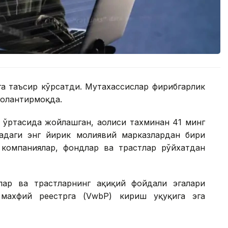
а таъсир кўрсатди. Мутахассислар фирибгарлик
оҳлантирмоқда.
ўртасида жойлашган, аҳолиси тахминан 41 минг
адаги энг йирик молиявий марказлардан бири
о компаниялар, фондлар ва трастлар рўйхатдан
ар ва трастларнинг ҳақиқий фойдали эгалари
 махфий реестрга (VwbP) кириш ҳуқуқига эга