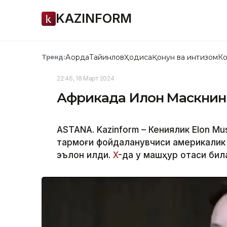
KAZINFORM
Ақорда
Тайинлов
Ҳодиса
Қонун ва интизом
Ко
Тренд:
22:46, 18 Март 2024
Африкада Илон Маскнинг
ASTANA. Kazinform – Кениялик Elon Mu
тармоғи фойдаланувчиси америкалик 
эълон қилди.
X
-да у машҳур отаси бил