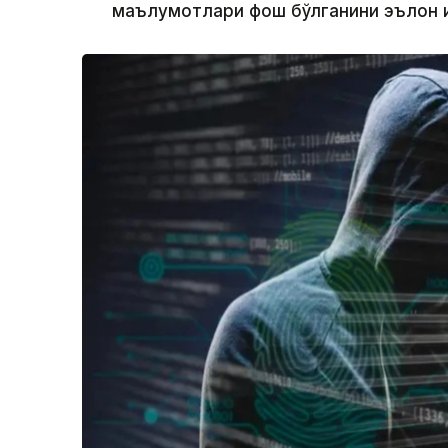
маълумотлари фош бўлганини эълон 