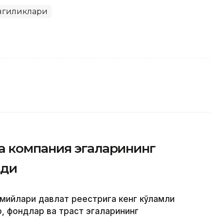
янгиликлари
 компания эгаларининг
шди
смийлари давлат реестрига кенг кўламли
 фондлар ва траст эгаларининг