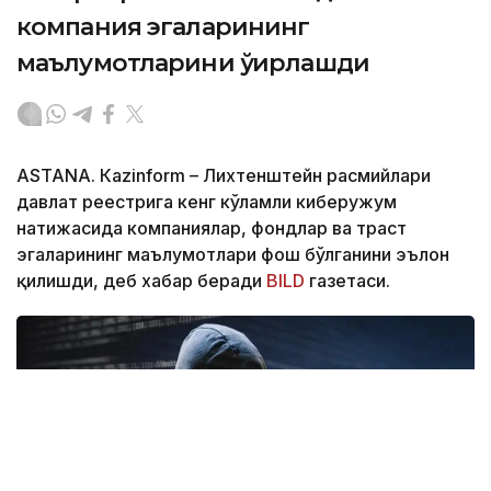
компания эгаларининг
маълумотларини ўғирлашди
ASTANА. Кazinform – Лихтенштейн расмийлари
давлат реестрига кенг кўламли киберҳужум
натижасида компаниялар, фондлар ва траст
эгаларининг маълумотлари фош бўлганини эълон
қилишди, деб хабар беради
BILD
газетаси.