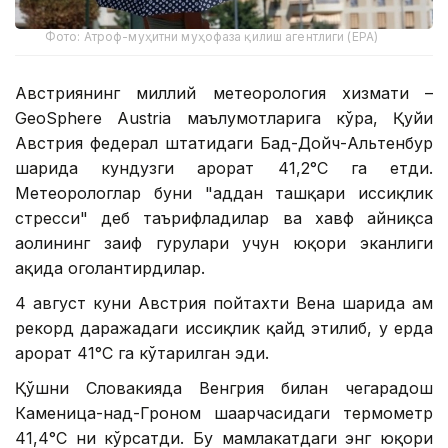
Фото: Атроф-муҳитни муҳофаза қилиш агентлиги (EPA)
Австриянинг миллий метеорология хизмати –
GeoSphere Austria маълумотларига кўра, Қуйи
Австрия федерал штатидаги Бад-Дойч-Альтенбур
шаҳрида кундузги ҳарорат 41,2°С га етди.
Метеорологлар буни "ҳаддан ташқари иссиқлик
стресси" деб таърифладилар ва хавф айниқса
аҳолининг заиф гуруҳлари учун юқори эканлиги
ҳақида огоҳлантирдилар.
4 август куни Австрия пойтахти Вена шаҳрида ҳам
рекорд даражадаги иссиқлик қайд этилиб, у ерда
ҳарорат 41°С га кўтарилган эди.
Қўшни Словакияда Венгрия билан чегарадош
Каменица-над-Гроном шаҳарчасидаги термометр
41,4°С ни кўрсатди. Бу мамлакатдаги энг юқори