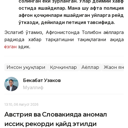
солинган ёки зўрланган. Улар доимий хавф
остида яшайдилар. Мана шу ҳафта полиция
афғон қочқинлари яшайдиган уйларга рейд
ўтказди, дейилади петиция тавсифида.
Эслатиб ўтамиз, Афғонистонда Толибон аёлларга
радиода хабар тарқатишни тақиқлагани ҳақида
ёзган
эдик.
Инсон ҳуқуқлари
Қочқинлар
Аёллар
Жаҳон ян
Бекабат Узаков
Муаллиф
13:10, 06 Август 2026
Австрия ва Словакияда аномал
иссиқ рекорди қайд этилди