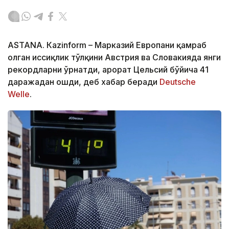
ASTANА. Кazinform – Марказий Европани қамраб
олган иссиқлик тўлқини Австрия ва Словакияда янги
рекордларни ўрнатди, ҳарорат Цельсий бўйича 41
даражадан ошди, деб хабар беради
Deutsche
Welle
.