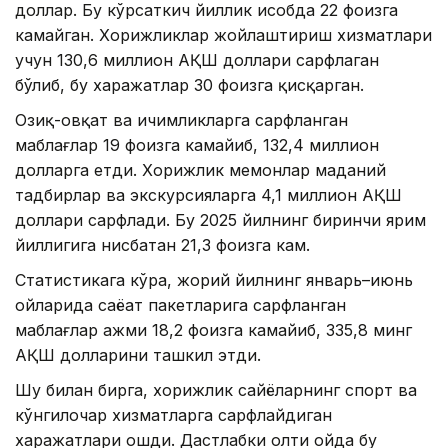
доллар. Бу кўрсаткич йиллик ҳисобда 22 фоизга
камайган. Хорижликлар жойлаштириш хизматлари
учун 130,6 миллион АҚШ доллари сарфлаган
бўлиб, бу харажатлар 30 фоизга қисқарган.
Озиқ-овқат ва ичимликларга сарфланган
маблағлар 19 фоизга камайиб, 132,4 миллион
долларга етди. Хорижлик меҳмонлар маданий
тадбирлар ва экскурсияларга 4,1 миллион АҚШ
доллари сарфлади. Бу 2025 йилнинг биринчи ярим
йиллигига нисбатан 21,3 фоизга кам.
Статистикага кўра, жорий йилнинг январь–июнь
ойларида саёҳат пакетларига сарфланган
маблағлар ҳажми 18,2 фоизга камайиб, 335,8 минг
АҚШ долларини ташкил этди.
Шу билан бирга, хорижлик сайёҳларнинг спорт ва
кўнгилочар хизматларга сарфлайдиган
харажатлари ошди. Дастлабки олти ойда бу