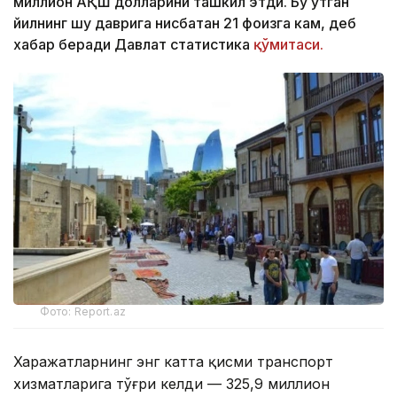
миллион АҚШ долларини ташкил этди. Бу ўтган
йилнинг шу даврига нисбатан 21 фоизга кам, деб
хабар беради Давлат статистика
қўмитаси.
Фото: Report.az
Харажатларнинг энг катта қисми транспорт
хизматларига тўғри келди — 325,9 миллион