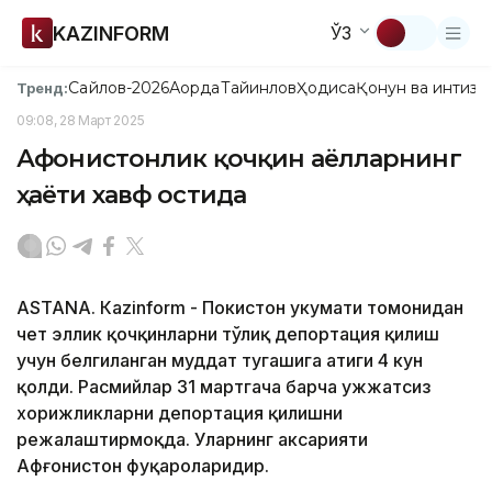
KAZINFORM
ЎЗ
Сайлов-2026
Ақорда
Тайинлов
Ҳодиса
Қонун ва интизо
Тренд:
09:08, 28 Март 2025
Афғонистонлик қочқин аёлларнинг
ҳаёти хавф остида
ASTANА. Кazinform - Покистон ҳукумати томонидан
чет эллик қочқинларни тўлиқ депортация қилиш
учун белгиланган муддат тугашига атиги 4 кун
қолди. Расмийлар 31 мартгача барча ҳужжатсиз
хорижликларни депортация қилишни
режалаштирмоқда. Уларнинг аксарияти
Афғонистон фуқароларидир.