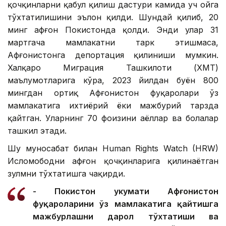
қочқинларни қабул қилиш дастури камида уч ойга
тўхтатилишини эълон қилди. Шундай қилиб, 20
минг афғон Покистонда қолди. Энди улар 31
мартгача мамлакатни тарк этишмаса,
Афғонистонга депортация қилиниши мумкин.
Халқаро Миграция Ташкилоти (ХМТ)
маълумотларига кўра, 2023 йилдан буён 800
мингдан ортиқ Афғонистон фуқаролари ўз
мамлакатига ихтиёрий ёки мажбурий тарзда
қайтган. Уларнинг 70 фоизини аёллар ва болалар
ташкил этади.
Шу муносабат билан Human Rights Watch (HRW)
Исломободни афғон қочқинларига қилинаётган
зулмни тўхтатишга чақирди.
- Покистон ҳукумати Афғонистон
фуқароларини ўз мамлакатига қайтишга
мажбурлашни дарҳол тўхтатиши ва