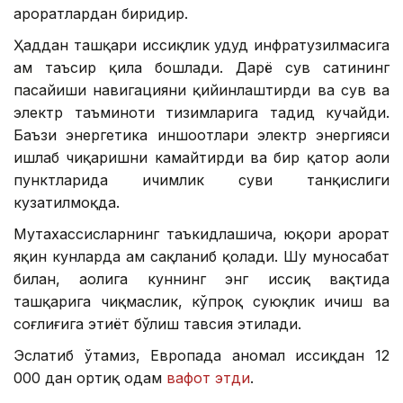
ҳароратлардан биридир.
Ҳаддан ташқари иссиқлик ҳудуд инфратузилмасига
ҳам таъсир қила бошлади. Дарё сув сатҳининг
пасайиши навигацияни қийинлаштирди ва сув ва
электр таъминоти тизимларига таҳдид кучайди.
Баъзи энергетика иншоотлари электр энергияси
ишлаб чиқаришни камайтирди ва бир қатор аҳоли
пунктларида ичимлик суви танқислиги
кузатилмоқда.
Мутахассисларнинг таъкидлашича, юқори ҳарорат
яқин кунларда ҳам сақланиб қолади. Шу муносабат
билан, аҳолига куннинг энг иссиқ вақтида
ташқарига чиқмаслик, кўпроқ суюқлик ичиш ва
соғлиғига эҳтиёт бўлиш тавсия этилади.
Эслатиб ўтамиз, Европада аномал иссиқдан 12
000 дан ортиқ одам
вафот этди
.