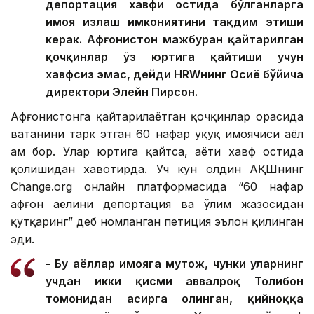
депортация хавфи остида бўлганларга
ҳимоя излаш имкониятини тақдим этиши
керак. Афғонистон мажбуран қайтарилган
қочқинлар ўз юртига қайтиши учун
хавфсиз эмас, дейди HRWнинг Осиё бўйича
директори Элейн Пирсон.
Афғонистонга қайтарилаётган қочқинлар орасида
ватанини тарк этган 60 нафар ҳуқуқ ҳимоячиси аёл
ҳам бор. Улар юртига қайтса, ҳаёти хавф остида
қолишидан хавотирда. Уч кун олдин АҚШнинг
Change.org онлайн платформасида “60 нафар
афғон аёлини депортация ва ўлим жазосидан
қутқаринг” деб номланган петиция эълон қилинган
эди.
- Бу аёллар ҳимояга муҳтож, чунки уларнинг
учдан икки қисми аввалроқ Толибон
томонидан асирга олинган, қийноққа