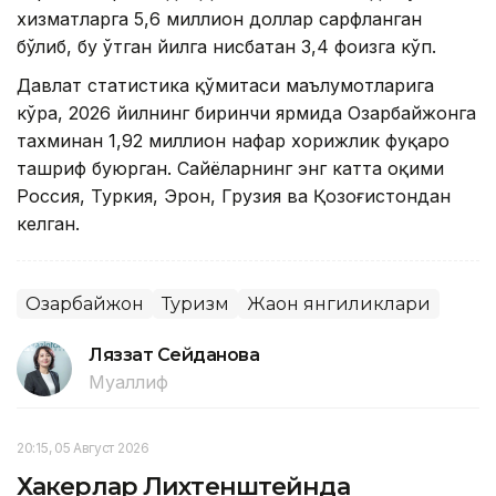
хизматларга 5,6 миллион доллар сарфланган
бўлиб, бу ўтган йилга нисбатан 3,4 фоизга кўп.
Давлат статистика қўмитаси маълумотларига
кўра, 2026 йилнинг биринчи ярмида Озарбайжонга
тахминан 1,92 миллион нафар хорижлик фуқаро
ташриф буюрган. Сайёҳларнинг энг катта оқими
Россия, Туркия, Эрон, Грузия ва Қозоғистондан
келган.
Озарбайжон
Туризм
Жаҳон янгиликлари
Ляззат Сейданова
Муаллиф
20:15, 05 Август 2026
Хакерлар Лихтенштейнда