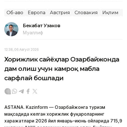
Об-ҳаво
Европа
Австрия
Словакия
Иқлим
Ж
Бекабат Узаков
Муаллиф
12:38, 06 Август 2026
Хорижлик сайёҳлар Озарбайжонда
дам олиш учун камроқ маблағ
сарфлай бошлади
ASTANA. Kazinform — Озарбайжонга туризм
мақсадида келган хорижлик фуқароларнинг
харажатлари 2026 йил январь–июнь ойларида 715,9