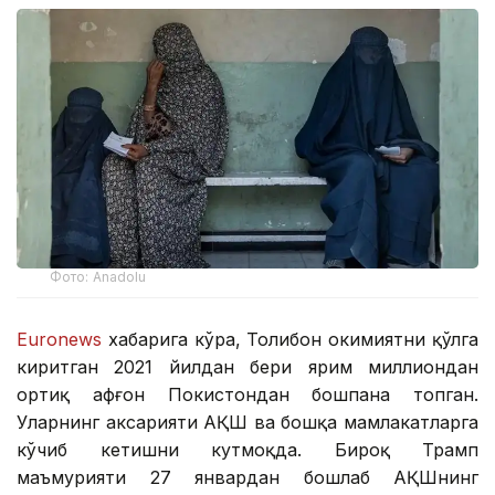
Фото: Anadolu
Euronews
хабарига кўра, Толибон ҳокимиятни қўлга
киритган 2021 йилдан бери ярим миллиондан
ортиқ афғон Покистондан бошпана топган.
Уларнинг аксарияти АҚШ ва бошқа мамлакатларга
кўчиб кетишни кутмоқда. Бироқ Трамп
маъмурияти 27 январдан бошлаб АҚШнинг