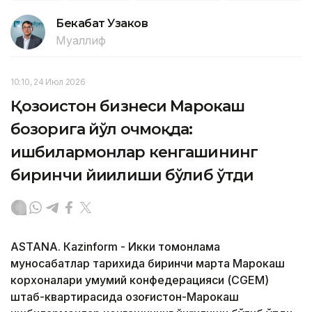
Бекабат Узаков
Муаллиф
10:10, 24 Июл 2026
Қозоғистон бизнеси Марокаш
бозорига йўл очмоқда:
ишбилармонлар кенгашининг
биринчи йиғилиши бўлиб ўтди
ASTANА. Кazinform - Икки томонлама
муносабатлар тарихида биринчи марта Марокаш
корхоналари умумий конфедерацияси (CGEM)
штаб-квартирасида Қозоғистон-Марокаш