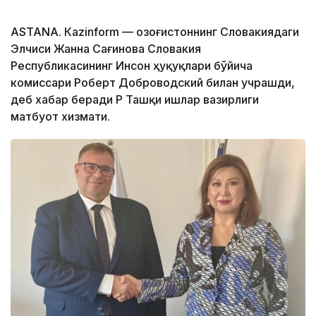
ASTANА. Кazinform — Қозоғистоннинг Словакиядаги
Элчиси Жанна Сағинова Словакия
Республикасининг Инсон ҳуқуқлари бўйича
комиссари Роберт Доброводский билан учрашди,
деб хабар беради ҚР Ташқи ишлар вазирлиги
матбуот хизмати.