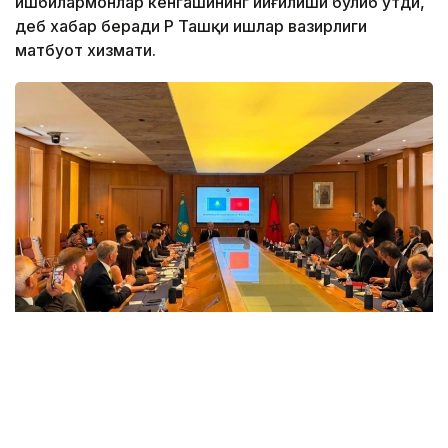
ишбилармонлар кенгашининг йиғилиши бўлиб ўтди,
деб хабар беради ҚР Ташқи ишлар вазирлиги
матбуот хизмати.
Фото: ҚР Ташқи ишлар вазирлиги матбуот хизмати
Тадбирда Қозоғистон Республикаси Ташқи ишлар
вазири ўринбосари Алибек Қуантиров, CGEM