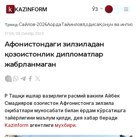
KAZINFORM
ЎЗ
Сайлов-2026
Ақорда
Тайинлов
Ҳодиса
Қонун ва интизо
Тренд:
17:06, 09 Октябр 2023
Афғонистондаги зилзиладан
қозоғистонлик дипломатлар
жабрланмаган
ҚР Ташқи ишлар вазирлиги расмий вакили Айбек
Смадияров Қозоғистон Афғонистонга зилзила
оқибатлари муносабати билан ёрдам кўрсатишга
тайёрлигини маълум қилди, дея хабар беради
Kazinform
агентлиги
мухбири
.