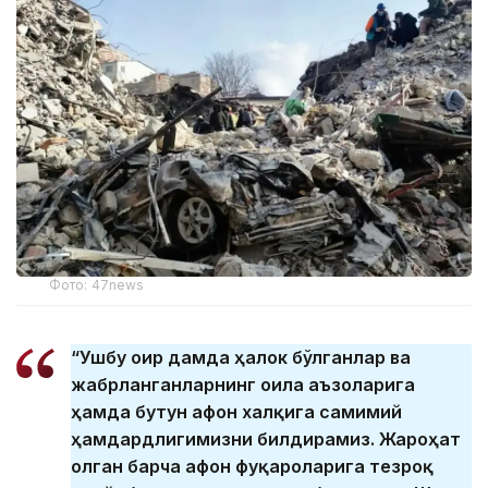
Фото: 47news
“Ушбу оғир дамда ҳалок бўлганлар ва
жабрланганларнинг оила аъзоларига
ҳамда бутун афғон халқига самимий
ҳамдардлигимизни билдирамиз. Жароҳат
олган барча афғон фуқароларига тезроқ