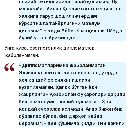
соғайиб кетишларини тилаб қоламиз. Шу
муносабат билан Қозоғистон томони афғон
халқига зарур шошилинч ёрдам
кўрсатишга тайёрлигини маълум
қиламиз”, - деди Айбек Смадияров ТИВда
бўлиб ўтган брифингда.
Унга кўра, қозоғистонлик дипломатлар
жабрланмаган.
- Дипломатларимиз жабрланмаган.
Элчихона пойтахтда жойлашган, у ерда
ҳеч қандай ер силкинишлари
кузатилмаган. Ҳалок бўлган ёки
жабрланган Қозоғистон фуқаролари ҳақида
бизга маълумот келиб тушмаган. Ҳеч
қандай сўровлар келмади. Агар бирон бир
сўровлар бўлса, биз дарҳол хабар
берамиз”, - дея қўшимча қилди ТИВ вакили.