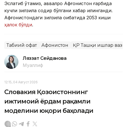
Эслатиб ўтамиз, аввалроқ Афғонистон ғарбида
кучли зилзила содир бўлгани хабар қилинганди.
Афғонистондаги зилзила оқибатида 2053 киши
ҳалок бўлди
.
Табиий офат
Афғонистон
ҚР Ташқи ишлар вази
Ляззат Сейданова
Муаллиф
12:15, 04 Август 2026
Словакия Қозоғистоннинг
ижтимоий ёрдам рақамли
моделини юқори баҳолади