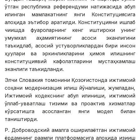
ўтган республика референдуми натижасида қабул
қилинган мамлакатнинг янги Конституциясига
алоҳида эътибор қаратилди. Конституцияни ишлаб
чиқишда фуқароларнинг кенг иштироки унинг
умумхалқ аҳамиятининг асоси эканлигини
таъкидлаб, асосий устуворликлардан бири инсон
ҳуқуқлари ва эркинликларини ҳимоя қилишнинг
конституциявий кафолатларини мустаҳкамлаш
эканлиги таъкидланди.
Элчи Словакия томонини Қозоғистонда ижтимоий
соҳани модернизация қилиш йўналиши, жумладан,
Ижтимоий кодекснинг қабул қилиниши, ижтимоий
қўллаб-қувватлаш тизими ва проактив хизматлар
кўрсатишга асосланган янги модел билан
таништирди.
Р. Доброводский амалга оширилаётган ижтимоий
ёрдамнинг рақамли платформасига алоҳида қизиқиш