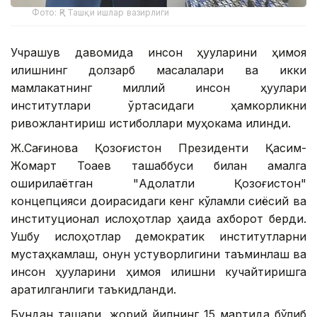
Фото: ҚР Ташқи ишлар вазирлиги
Учрашув давомида инсон ҳуқуқларини ҳимоя
қилишнинг долзарб масалалари ва икки
мамлакатнинг миллий инсон ҳуқуқлари
институтлари ўртасидаги ҳамкорликни
ривожлантириш истиқболлари муҳокама қилинди.
Ж.Сағинова Қозоғистон Президенти Қасим-
Жомарт Тоқаев ташаббуси билан амалга
оширилаётган "Адолатли Қозоғистон"
концепцияси доирасидаги кенг кўламли сиёсий ва
институционал ислоҳотлар ҳақида ахборот берди.
Ушбу ислоҳотлар демократик институтларни
мустаҳкамлаш, қонун устуворлигини таъминлаш ва
инсон ҳуқуқларини ҳимоя қилишни кучайтиришга
қаратилганлиги таъкидланди.
Бундан ташқари, жорий йилнинг 15 мартида бўлиб