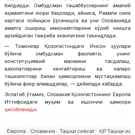
билдирди. Омбудсман ташаббусларнинг амалий
аҳамиятини юқори баҳолади, айниқса, Рақамли оила
картаси лойиҳаси ўрганишга ва уни Словакияда
амалга ошириш имкониятларини кўриб чиқишга
арзийдиган тажриба эканлигини таъкидлади.
— Томонлар Қозоғистондаги Инсон ҳуқуқлари
бўйича омбудсман фаолияти, унинг
конституциявий мақомини тасдиқлаш,
ваколатларини кенгайтириш ва халқаро
ташкилотлар билан ҳамкорликни мустаҳкамлаш
бўйича фикр алмашдилар, — дейилади хабарда.
Эслатиб ўтамиз, Словакия Қозоғистоннинг Европа
Иттифоқидаги муҳим ва ишончли ҳамкори
ҳисобланади
.
Европа
Словакия
Ташқи сиёсат
ҚР Ташқи иш