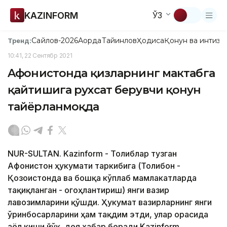
KAZINFORM
ЎЗ
Сайлов-2026
Ақорда
Тайинлов
Ҳодиса
Қонун ва интизо
Тренд:
10:41, 22 Сентябр 2021
Aфғонистонда қизларнинг мактабга
қайтишига рухсат берувчи қонун
тайёрланмоқда
NUR-SULTAN. Kazinform - Толиблар тузган
Aфғонистон ҳукумати таркибига (Толибон -
Қозоғистонда ва бошқа кўплаб мамлакатларда
тақиқланган - огоҳлантириш) янги вазир
лавозимларини қўшди. Ҳукумат вазирларнинг янги
ўринбосарларини ҳам тақдим этди, улар орасида
аёл киши йўқ, дея хабар беради Kazinform