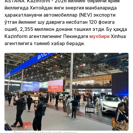
ASTANA. Kazinform - 2026 йилнинг биринчи ярим
йиллигида Хитойдан янги энергия манбаларида
ҳаракатланувчи автомобиллар (NEV) экспорти
ўтган йилнинг шу даврига нисбатан 120 фоизга
ошиб, 2,355 миллион донани ташкил этди. Бу ҳақда
Kazinform агентлигининг Пекиндаги
мухбири
Xinhua
агентлигига таяниб хабар беради.
Фото: Берик Табынбаев/Kazinform