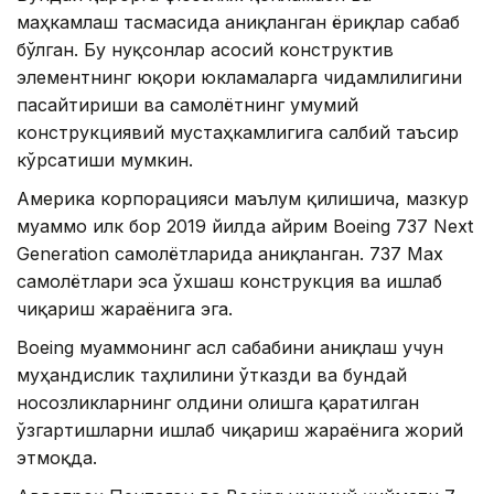
маҳкамлаш тасмасида аниқланган ёриқлар сабаб
бўлган. Бу нуқсонлар асосий конструктив
элементнинг юқори юкламаларга чидамлилигини
пасайтириши ва самолётнинг умумий
конструкциявий мустаҳкамлигига салбий таъсир
кўрсатиши мумкин.
Америка корпорацияси маълум қилишича, мазкур
муаммо илк бор 2019 йилда айрим Boeing 737 Next
Generation самолётларида аниқланган. 737 Max
самолётлари эса ўхшаш конструкция ва ишлаб
чиқариш жараёнига эга.
Boeing муаммонинг асл сабабини аниқлаш учун
муҳандислик таҳлилини ўтказди ва бундай
носозликларнинг олдини олишга қаратилган
ўзгартишларни ишлаб чиқариш жараёнига жорий
этмоқда.