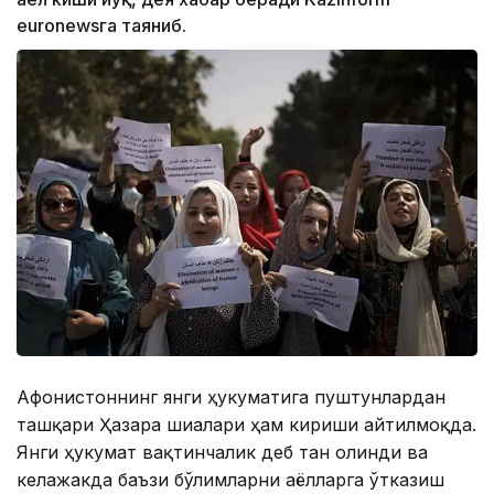
euronewsга таяниб.
Aфғонистоннинг янги ҳукуматига пуштунлардан
ташқари Ҳазара шиалари ҳам кириши айтилмоқда.
Янги ҳукумат вақтинчалик деб тан олинди ва
келажакда баъзи бўлимларни аёлларга ўтказиш