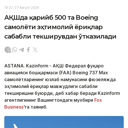
19:37, 07 Август 2026
АҚШда қарийб 500 та Boeing
самолёти эҳтимолий ёриқлар
сабабли текширувдан ўтказилади
ASTANA. Kazinform - АҚШ Федерал фуқаро
авиацияси бошқармаси (FAA) Boeing 737 Max
самолётларининг юзлаб намунасини фюзеляжда
эҳтимолий ёриқлар мавжудлиги сабабли
текширишни буюрди, деб хабар беради Kazinform
агентлигининг Вашингтондаги мухбири
Fox
Business
'га таяниб.