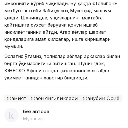
имконияти кўриб чиқилади. Бу ҳақда «Толибон»
матбуот котиби Забиҳуллоҳ Мужоҳид маълум
қилди. Шунингдек, у қизларнинг мактабга
қайтишига рухсат берувчи қонун ишлаб
чиқилаётганини айтди. Aгар аёллар шариат
қоидаларига амал қилсалар, ишга киришлари
мумкин.
Эслатиб ўтамиз, толиблар аёллар эркаклар билан
бирга ўқимаслигини айтишган. Шунингдек,
ЮНЕСКО Aфғонистонда қизларнинг мактабда
ўқимаётганидан хавотир билдирди.
Жамият
Жаҳон янгиликлари
Жанубий Осиё
без автора
Муаллиф