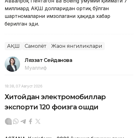
Аввалроқ Пентагон ва Boeing умумий қиймати 7
миллиард АҚШ долларидан ортиқ бўлган
шартномаларни имзолагани ҳақида хабар
берилган эди.
АҚШ
Самолёт
Жаҳон янгиликлари
Ляззат Сейданова
Муаллиф
18:38, 07 Август 2026
Хитойдан электромобиллар
экспорти 120 фоизга ошди