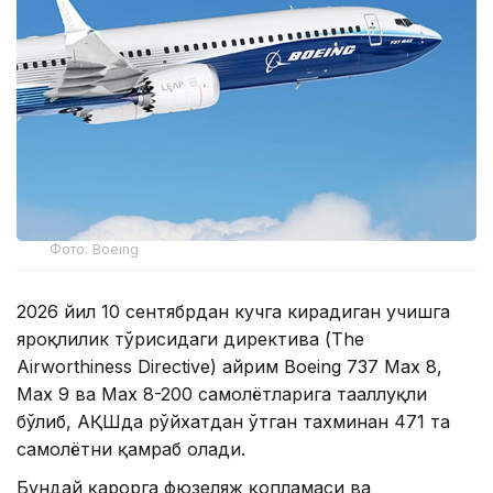
Фото: Boeing
2026 йил 10 сентябрдан кучга кирадиган учишга
яроқлилик тўғрисидаги директива (The
Airworthiness Directive) айрим Boeing 737 Max 8,
Max 9 ва Max 8-200 самолётларига тааллуқли
бўлиб, АҚШда рўйхатдан ўтган тахминан 471 та
самолётни қамраб олади.
Бундай қарорга фюзеляж қопламаси ва