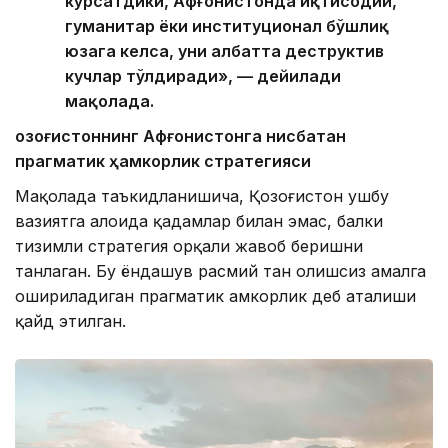
кўрсатдики, Афғонистонда иқтисодий,
гуманитар ёки институционал бўшлиқ
юзага келса, уни албатта деструктив
кучлар тўлдиради», — дейилади
мақолада.
Қозоғистоннинг Афғонистонга нисбатан
прагматик ҳамкорлик стратегияси
Мақолада таъкидланишича, Қозоғистон ушбу
вазиятга алоҳида қадамлар билан эмас, балки
тизимли стратегия орқали жавоб беришни
танлаган. Бу ёндашув расмий тан олишсиз амалга
ошириладиган прагматик ҳамкорлик деб аталиши
қайд этилган.