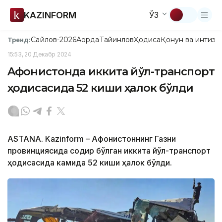
KAZINFORM
ЎЗ
Сайлов-2026
Ақорда
Тайинлов
Ҳодиса
Қонун ва интизо
Тренд:
15:53, 20 Декабр 2024
Aфғонистонда иккита йўл-транспорт
ҳодисасида 52 киши ҳалок бўлди
ASTANA. Kazinform – Aфғонистоннинг Газни
провинциясида содир бўлган иккита йўл-транспорт
ҳодисасида камида 52 киши ҳалок бўлди.