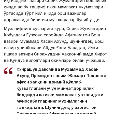
иқтисодиёт вазири Серик Жуманғарин бошчилик
қилди ва бу ташриф икки мамлакат ҳукуматлари
ўртасида тўрт йил ичида бош вазирлар
даражасида биринчи музокаралар бўлиб ўтди.
Муаллифнинг сўзларига кўра, Серик Жуманғарин
Кобулдаги Гулхона саройида Афғонистон Бош
вазири Муҳаммад Ҳасан Ахунд, шунингдек, Бош
вазир ўринбосари Абдул Ғани Барадар, Ички
ишлар вазири Сиражуддин Ҳаққоний ҳамда Ҳирот
ва Қундуз вилоятлари ҳокимлари билан учрашди.
«Учрашув давомида Муҳаммад Ҳасан
Ахунд Президент Қасим-Жомарт Тоқаевга
афғон халқини доимий қўллаб-
қувватлагани учун миннатдорчилик
билдирди ва икки мамлакат ўртасидаги
муносабатларнинг муҳимлигини
таъкидлади. Шунингдек, у Қозоғистон
Президентини Афғонистонга расмий