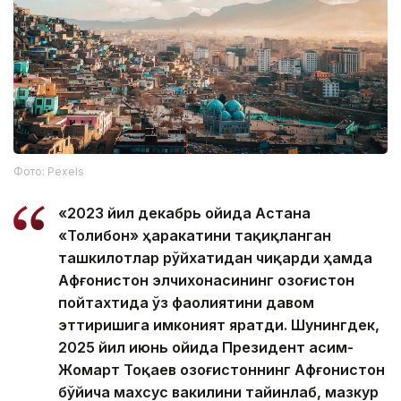
Фото: Pexels
«2023 йил декабрь ойида Астана
«Толибон» ҳаракатини тақиқланган
ташкилотлар рўйхатидан чиқарди ҳамда
Афғонистон элчихонасининг Қозоғистон
пойтахтида ўз фаолиятини давом
эттиришига имконият яратди. Шунингдек,
2025 йил июнь ойида Президент Қасим-
Жомарт Тоқаев Қозоғистоннинг Афғонистон
бўйича махсус вакилини тайинлаб, мазкур