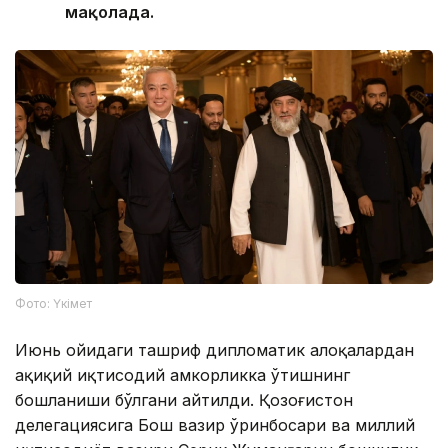
мақолада.
Фото: Үкімет
Июнь ойидаги ташриф дипломатик алоқалардан
ҳақиқий иқтисодий ҳамкорликка ўтишнинг
бошланиши бўлгани айтилди. Қозоғистон
делегациясига Бош вазир ўринбосари ва миллий