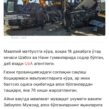
Фото: UzA
Маҳаллий матбуотга кўра, воқеа 18 декабрга ўтар
кечаси Шаҳбоз ва Нани туманларида содир бўлган,
деб ёзади
UzA
агентлиги.
Ғазни провинциясидаги соғлиқни сақлаш
бошқармаси маълумотларига кўра, ҳар икки
бахтсиз ҳодиса оқибатида ҳалок бўлганлардан
ташқари, яна 76 киши жароҳатланган.
Aйни вақтда мамлакат муваққат ҳукумати вакили
Забиҳуллоҳ Мужоҳид ҳалок бўлганларнинг яқинларига