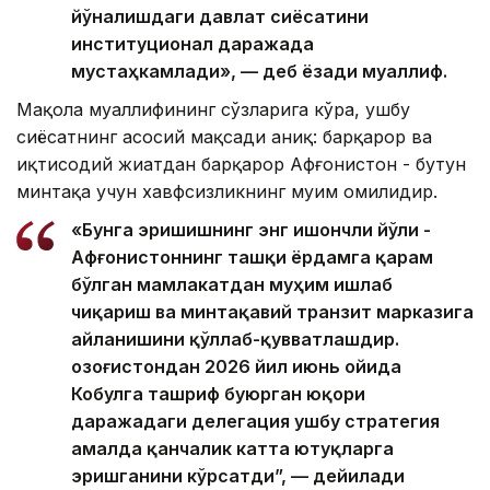
йўналишдаги давлат сиёсатини
институционал даражада
мустаҳкамлади», — деб ёзади муаллиф.
Мақола муаллифининг сўзларига кўра, ушбу
сиёсатнинг асосий мақсади аниқ: барқарор ва
иқтисодий жиҳатдан барқарор Афғонистон - бутун
минтақа учун хавфсизликнинг муҳим омилидир.
«Бунга эришишнинг энг ишончли йўли -
Афғонистоннинг ташқи ёрдамга қарам
бўлган мамлакатдан муҳим ишлаб
чиқариш ва минтақавий транзит марказига
айланишини қўллаб-қувватлашдир.
Қозоғистондан 2026 йил июнь ойида
Кобулга ташриф буюрган юқори
даражадаги делегация ушбу стратегия
амалда қанчалик катта ютуқларга
эришганини кўрсатди”, — дейилади