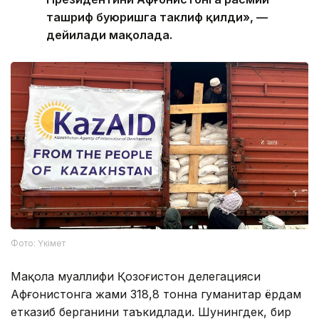
ташриф буюришга таклиф қилди», —
дейилади мақолада.
Фото: Үкімет
Мақола муаллифи Қозоғистон делегацияси
Афғонистонга жами 318,8 тонна гуманитар ёрдам
етказиб берганини таъкидлади. Шунингдек, бир