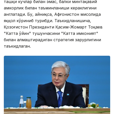
ташқи кучлар билан эмас, балки минтақавий
ҳамкорлик билан таъминланиши кераклигини
англатади. Бу, айниқса, Афғонистон мисолида
яққол кўриниб турибди. Таъкидланишича,
Қозоғистон Президенти Қасим-Жомарт Тоқаев
"Катта ўйин" тушунчасини "Катта имконият"
билан алмаштирадиган стратегия зарурлигини
таъкидлаган.