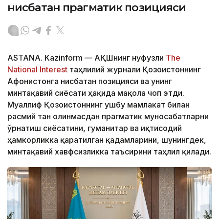
нисбатан прагматик позицияси
ASTANA. Kazinform — АҚШнинг нуфузли
The
National Interest
таҳлилий журнали Қозоғистоннинг
Афғонистонга нисбатан позицияси ва унинг
минтақавий сиёсати ҳақида мақола чоп этди.
Муаллиф Қозоғистоннинг ушбу мамлакат билан
расмий тан олинмасдан прагматик муносабатларни
ўрнатиш сиёсатини, гуманитар ва иқтисодий
ҳамкорликка қаратилган қадамларини, шунингдек,
минтақавий хавфсизликка таъсирини таҳлил қилади.