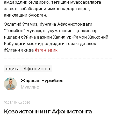
ҳамдардлик билдириб, тегишли муассасаларга
ҳалокат сабабларини имкон қадар тезроқ
аниқлашни буюрган.
Эслатиб ўтамиз, бунгача Афғонистондаги
“Толибон” муваққат ҳукуматининг қочқинлар
ишлари бўйича вазири Халил ур-Раҳмон Ҳаққоний
Кобулдаги масжид олдидаги терактда ҳалок
бўлгани ҳақида
ёзган эдик
.
Ҳодиса
Афғонистон
Жарасқан Нұрыбаев
Муаллиф
10:51, 11 Июл 2026
Қозоғистоннинг Афғонистонга