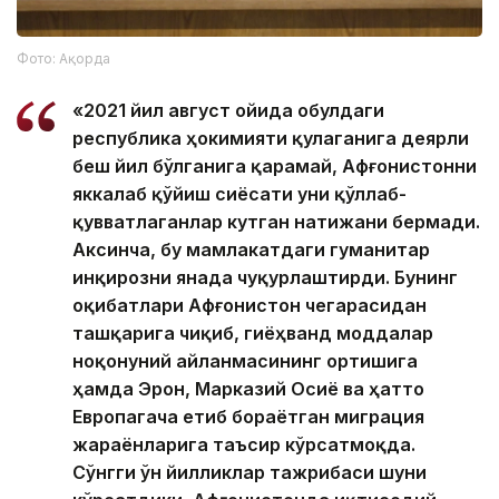
Фото: Ақорда
«2021 йил август ойида Қобулдаги
республика ҳокимияти қулаганига деярли
беш йил бўлганига қарамай, Афғонистонни
яккалаб қўйиш сиёсати уни қўллаб-
қувватлаганлар кутган натижани бермади.
Аксинча, бу мамлакатдаги гуманитар
инқирозни янада чуқурлаштирди. Бунинг
оқибатлари Афғонистон чегарасидан
ташқарига чиқиб, гиёҳванд моддалар
ноқонуний айланмасининг ортишига
ҳамда Эрон, Марказий Осиё ва ҳатто
Европагача етиб бораётган миграция
жараёнларига таъсир кўрсатмоқда.
Сўнгги ўн йилликлар тажрибаси шуни