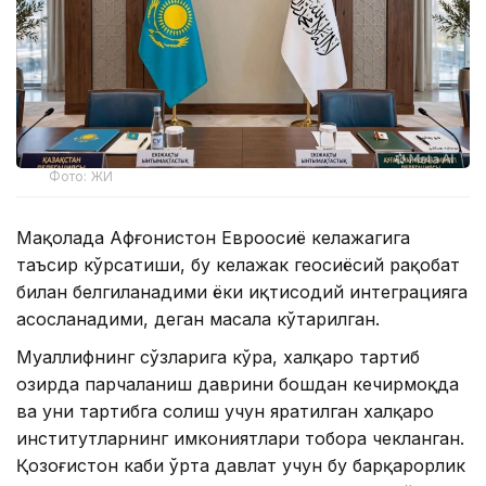
Фото: ЖИ
Мақолада Афғонистон Евроосиё келажагига
таъсир кўрсатиши, бу келажак геосиёсий рақобат
билан белгиланадими ёки иқтисодий интеграцияга
асосланадими, деган масала кўтарилган.
Муаллифнинг сўзларига кўра, халқаро тартиб
ҳозирда парчаланиш даврини бошдан кечирмоқда
ва уни тартибга солиш учун яратилган халқаро
институтларнинг имкониятлари тобора чекланган.
Қозоғистон каби ўрта давлат учун бу барқарорлик