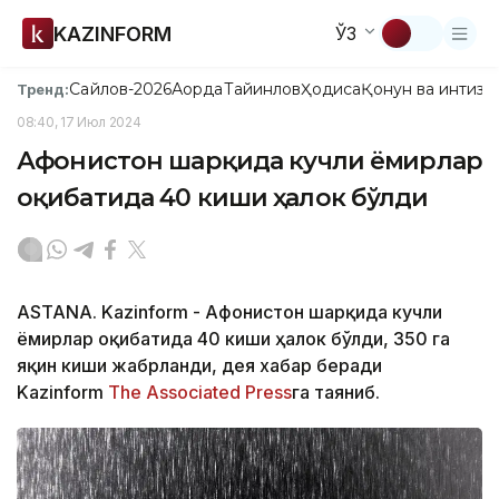
KAZINFORM
ЎЗ
Сайлов-2026
Ақорда
Тайинлов
Ҳодиса
Қонун ва интизо
Тренд:
08:40, 17 Июл 2024
Афғонистон шарқида кучли ёмғирлар
оқибатида 40 киши ҳалок бўлди
ASTANA. Kazinform - Афғонистон шарқида кучли
ёмғирлар оқибатида 40 киши ҳалок бўлди, 350 га
яқин киши жабрланди, дея хабар беради
Kazinform
The Associated Press
га таяниб.