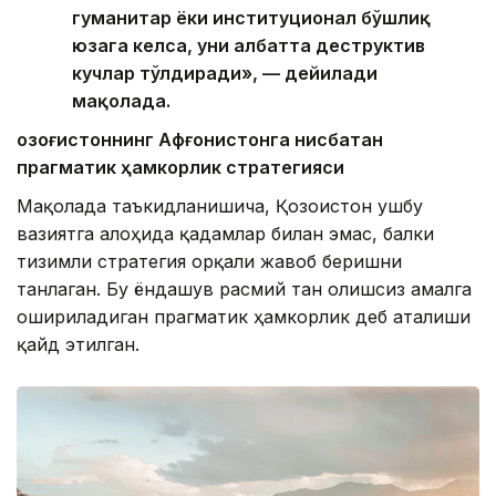
гуманитар ёки институционал бўшлиқ
юзага келса, уни албатта деструктив
кучлар тўлдиради», — дейилади
мақолада.
Қозоғистоннинг Афғонистонга нисбатан
прагматик ҳамкорлик стратегияси
Мақолада таъкидланишича, Қозоғистон ушбу
вазиятга алоҳида қадамлар билан эмас, балки
тизимли стратегия орқали жавоб беришни
танлаган. Бу ёндашув расмий тан олишсиз амалга
ошириладиган прагматик ҳамкорлик деб аталиши
қайд этилган.