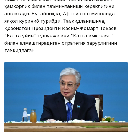
ҳамкорлик билан таъминланиши кераклигини
англатади. Бу, айниқса, Афғонистон мисолида
яққол кўриниб турибди. Таъкидланишича,
Қозоғистон Президенти Қасим-Жомарт Тоқаев
"Катта ўйин" тушунчасини "Катта имконият"
билан алмаштирадиган стратегия зарурлигини
таъкидлаган.