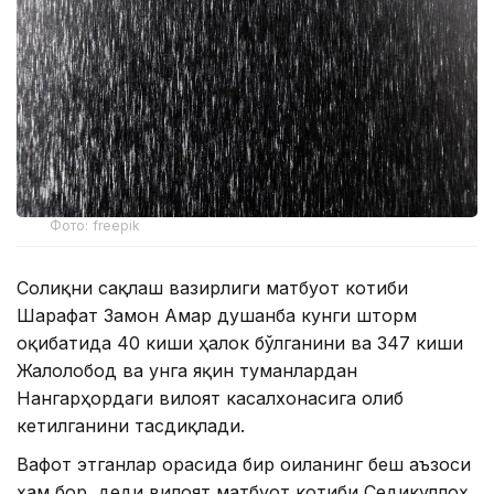
Фото: freepik
Соғлиқни сақлаш вазирлиги матбуот котиби
Шарафат Замон Амар душанба кунги шторм
оқибатида 40 киши ҳалок бўлганини ва 347 киши
Жалолобод ва унга яқин туманлардан
Нангарҳордаги вилоят касалхонасига олиб
кетилганини тасдиқлади.
Вафот этганлар орасида бир оиланинг беш аъзоси
ҳам бор, деди вилоят матбуот котиби Седикуллоҳ