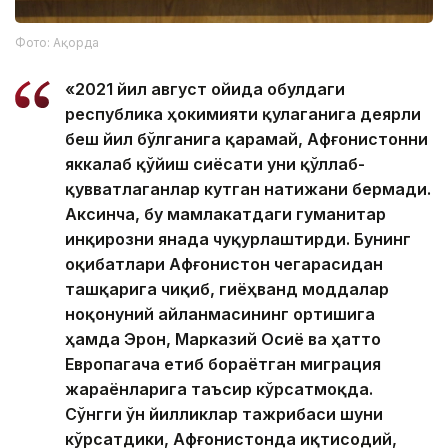
Фото: Ақорда
«2021 йил август ойида Қобулдаги
республика ҳокимияти қулаганига деярли
беш йил бўлганига қарамай, Афғонистонни
яккалаб қўйиш сиёсати уни қўллаб-
қувватлаганлар кутган натижани бермади.
Аксинча, бу мамлакатдаги гуманитар
инқирозни янада чуқурлаштирди. Бунинг
оқибатлари Афғонистон чегарасидан
ташқарига чиқиб, гиёҳванд моддалар
ноқонуний айланмасининг ортишига
ҳамда Эрон, Марказий Осиё ва ҳатто
Европагача етиб бораётган миграция
жараёнларига таъсир кўрсатмоқда.
Сўнгги ўн йилликлар тажрибаси шуни
кўрсатдики, Афғонистонда иқтисодий,