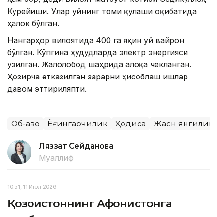
Курейиши. Улар уйнинг томи қулаши оқибатида
ҳалок бўлган.
Нангарҳор вилоятида 400 га яқин уй вайрон
бўлган. Кўпгина ҳудудларда электр энергияси
узилган. Жалолобод шаҳрида алоқа чекланган.
Ҳозирча етказилган зарарни ҳисоблаш ишлар
давом эттириляпти.
Об-ҳаво
Ёғингарчилик
Ҳодиса
Жаҳон янгилик
Ляззат Сейданова
Муаллиф
10:51, 11 Июл 2026
Қозоғистоннинг Афғонистонга