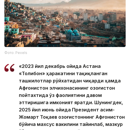
Фото: Pexels
«2023 йил декабрь ойида Астана
«Толибон» ҳаракатини тақиқланган
ташкилотлар рўйхатидан чиқарди ҳамда
Афғонистон элчихонасининг Қозоғистон
пойтахтида ўз фаолиятини давом
эттиришига имконият яратди. Шунингдек,
2025 йил июнь ойида Президент Қасим-
Жомарт Тоқаев Қозоғистоннинг Афғонистон
бўйича махсус вакилини тайинлаб, мазкур