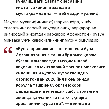
йўналишдаги давлат сиёсатини
институционал даражада
мустаҳкамлади», — деб ёзади муаллиф.
Мақола муаллифининг сўзларига кўра, ушбу
сиёсатнинг асосий мақсади аниқ: барқарор ва
иқтисодий жиҳатдан барқарор Афғонистон - бутун
минтақа учун хавфсизликнинг муҳим омилидир.
«Бунга эришишнинг энг ишончли йўли -
Афғонистоннинг ташқи ёрдамга қарам
бўлган мамлакатдан муҳим ишлаб
чиқариш ва минтақавий транзит марказига
айланишини қўллаб-қувватлашдир.
Қозоғистондан 2026 йил июнь ойида
Кобулга ташриф буюрган юқори
даражадаги делегация ушбу стратегия
амалда қанчалик катта ютуқларга
эришганини кўрсатди”, — дейилади