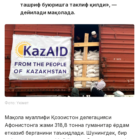
ташриф буюришга таклиф қилди», —
дейилади мақолада.
Фото: Үкімет
Мақола муаллифи Қозоғистон делегацияси
Афғонистонга жами 318,8 тонна гуманитар ёрдам
етказиб берганини таъкидлади. Шунингдек, бир