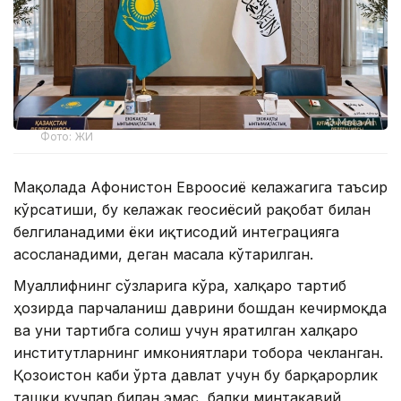
Фото: ЖИ
Мақолада Афғонистон Евроосиё келажагига таъсир
кўрсатиши, бу келажак геосиёсий рақобат билан
белгиланадими ёки иқтисодий интеграцияга
асосланадими, деган масала кўтарилган.
Муаллифнинг сўзларига кўра, халқаро тартиб
ҳозирда парчаланиш даврини бошдан кечирмоқда
ва уни тартибга солиш учун яратилган халқаро
институтларнинг имкониятлари тобора чекланган.
Қозоғистон каби ўрта давлат учун бу барқарорлик
ташқи кучлар билан эмас, балки минтақавий