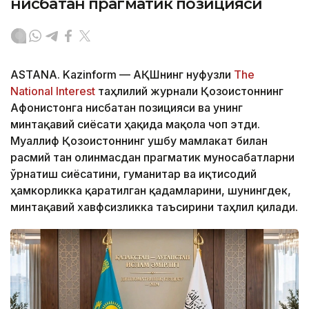
нисбатан прагматик позицияси
ASTANA. Kazinform — АҚШнинг нуфузли
The
National Interest
таҳлилий журнали Қозоғистоннинг
Афғонистонга нисбатан позицияси ва унинг
минтақавий сиёсати ҳақида мақола чоп этди.
Муаллиф Қозоғистоннинг ушбу мамлакат билан
расмий тан олинмасдан прагматик муносабатларни
ўрнатиш сиёсатини, гуманитар ва иқтисодий
ҳамкорликка қаратилган қадамларини, шунингдек,
минтақавий хавфсизликка таъсирини таҳлил қилади.