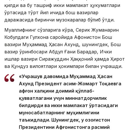
қилди ва бу ташриф икки мамлакат ҳукуматлари
ўртасида тўрт йил ичида бош вазирлар
даражасида биринчи музокаралар бўлиб ўтди.
Муаллифнинг сўзларига кўра, Серик Жуманғарин
Кобулдаги Гулхона саройида Афғонистон Бош
вазири Муҳаммад Ҳасан Ахунд, шунингдек, Бош
вазир ўринбосари Абдул Ғани Барадар, Ички
ишлар вазири Сиражуддин Ҳаққоний ҳамда Ҳирот
ва Қундуз вилоятлари ҳокимлари билан учрашди.
«Учрашув давомида Муҳаммад Ҳасан
Ахунд Президент Қасим-Жомарт Тоқаевга
афғон халқини доимий қўллаб-
қувватлагани учун миннатдорчилик
билдирди ва икки мамлакат ўртасидаги
муносабатларнинг муҳимлигини
таъкидлади. Шунингдек, у Қозоғистон
Президентини Афғонистонга расмий