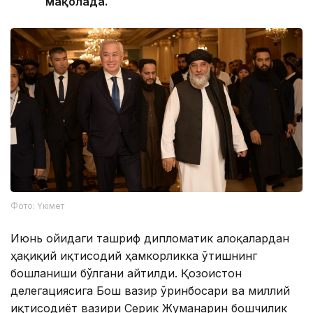
мақолада.
Фото: Үкімет
Июнь ойидаги ташриф дипломатик алоқалардан
ҳақиқий иқтисодий ҳамкорликка ўтишнинг
бошланиши бўлгани айтилди. Қозоғистон
делегациясига Бош вазир ўринбосари ва миллий
иқтисодиёт вазири Серик Жуманғарин бошчилик