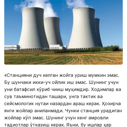
«Станцияни дуч келган жойга қуриш мумкин эмас.
Бу шунчаки икки-уч ойлик иш эмас. Шунинг учун
уни батафсил кўриб чиқиш муҳимдир. Ходимлар ва
сув таъминотидан ташқари, унга тактик ва
сейсмологик нуқтаи назардан қараш керак. Ҳозирча
янги жойлар аниқланмади. Чунки станция қурадиган
жойлар кўп эмас. Шунинг учун кенг қамровли
тадқиқотлар ўтказиш керак. Яъни, бу ишлар ҳар