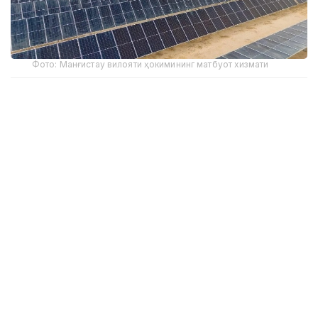
Фото: Манғистау вилояти ҳокимининг матбуот хизмати
2025 йил натижаларига кўра, қайта тикланадиган
энергия объектларида ишлаб чиқарилган электр
энергияси ҳажми 8,6 миллиард кВт/соатга етди,
бу мамлакатдаги электр энергияси ишлаб
чиқаришнинг умумий ҳажмининг 7 фоизини ташкил
этади.
Таққослаш учун, 2022 йилда қайта тикланадиган
энергия объектларида ишлаб чиқарилган электр
энергияси ҳажми 5,11 миллиард кВт/соатни
ташкил этди ва унинг мамлакат умумий энергия
балансидаги улуши 4,5 фоизни ташкил этди.
Шундай қилиб, Давлат раҳбарининг топшириғи