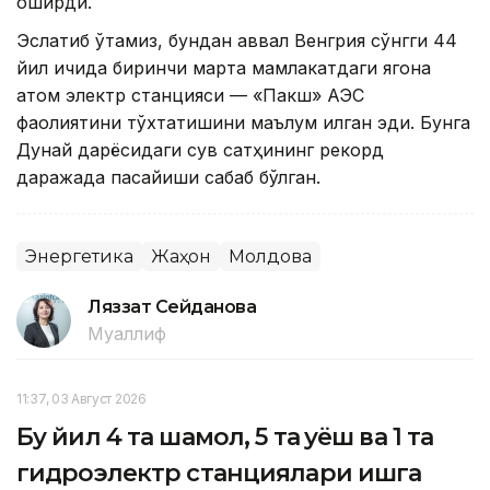
оширди.
Эслатиб ўтамиз, бундан аввал Венгрия сўнгги 44
йил ичида биринчи марта мамлакатдаги ягона
атом электр станцияси — «Пакш» АЭС
фаолиятини тўхтатишини маълум қилган эди. Бунга
Дунай дарёсидаги сув сатҳининг рекорд
даражада пасайиши сабаб бўлган.
Энергетика
Жаҳон
Молдова
Ляззат Сейданова
Муаллиф
11:37, 03 Август 2026
Бу йил 4 та шамол, 5 та қуёш ва 1 та
гидроэлектр станциялари ишга