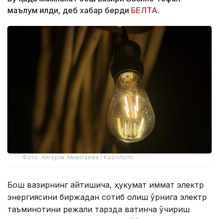
маълум қилди, деб хабар берди
БЕЛТА
.
Фото: Айгерім Амантаева / Kazinform
Бош вазирнинг айтишича, ҳукумат қиммат электр
энергиясини биржадан сотиб олиш ўрнига электр
таъминотини режали тарзда вақтинча ўчириш