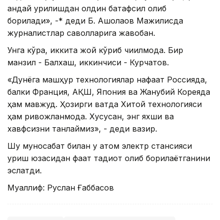
қандай қурилишдан олдин батафсил олиб
борилади», -* деди Б. Ақшолақов Мажилисда
журналистлар саволларига жавобан.
Унга кўра, иккита жой кўриб чиқилмоқда. Бир
манзил - Балхаш, иккинчиси - Курчатов.
«Дунёга машҳур технологиялар нафақат Россияда,
балки Франция, АҚШ, Япония ва Жанубий Кореяда
ҳам мавжуд. Ҳозирги вақтда Хитой технологияси
ҳам ривожланмоқда. Хусусан, энг яхши ва
хавфсизни танлаймиз», - деди вазир.
Шу муносабат билан у атом электр стансияси
қуриш юзасидан фақат тадқиқот олиб борилаётганини
эслатди.
Муаллиф: Руслан Ғаббасов