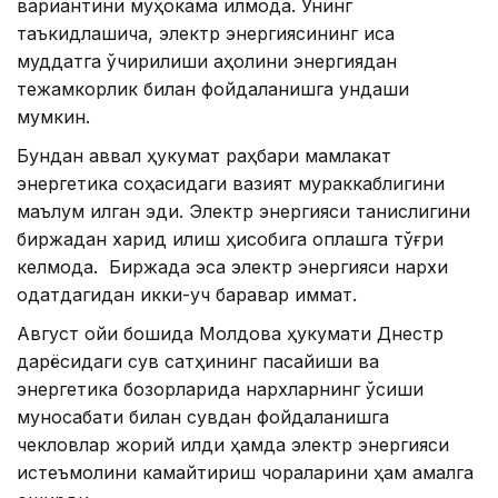
вариантини муҳокама қилмоқда. Унинг
таъкидлашича, электр энергиясининг қисқа
муддатга ўчирилиши аҳолини энергиядан
тежамкорлик билан фойдаланишга ундаши
мумкин.
Бундан аввал ҳукумат раҳбари мамлакат
энергетика соҳасидаги вазият мураккаблигини
маълум қилган эди. Электр энергияси танқислигини
биржадан харид қилиш ҳисобига қоплашга тўғри
келмоқда. Биржада эса электр энергияси нархи
одатдагидан икки-уч баравар қиммат.
Август ойи бошида Молдова ҳукумати Днестр
дарёсидаги сув сатҳининг пасайиши ва
энергетика бозорларида нархларнинг ўсиши
муносабати билан сувдан фойдаланишга
чекловлар жорий қилди ҳамда электр энергияси
истеъмолини камайтириш чораларини ҳам амалга