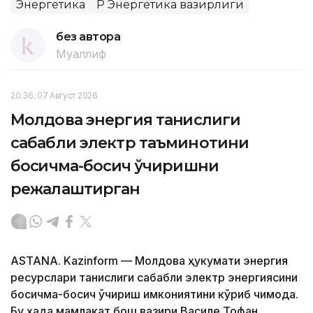
Энергетика
ҚР Энергетика вазирлиги
без автора
Муаллиф
20:36, 07 Август 2026
Молдова энергия танқислиги
сабабли электр таъминотини
босқичма-босқич ўчиришни
режалаштирган
ASTANA. Kazinform — Молдова ҳукумати энергия
ресурслари танқислиги сабабли электр энергиясини
босқичма-босқич ўчириш имкониятини кўриб чиқмоқда.
Бу ҳақда мамлакат бош вазири Василе Тофан