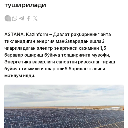
туширилади
ASTANА. Кazinform – Давлат раҳбарининг қайта
тикланадиган энергия манбаларидан ишлаб
чиқариладиган электр энергияси ҳажмини 1,5
баравар ошириш бўйича топшириғига мувофиқ,
Энергетика вазирлиги саноатни ривожлантириш
бўйича тизимли ишлар олиб борилаётганини
маълум қилди.