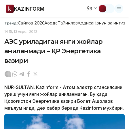
KAZINFORM
ЎЗ
Сайлов-2026
Ақорда
Тайинлов
Ҳодиса
Қонун ва интизо
Тренд:
14:15, 13 Апрел 2022
АЭС қуриладиган янги жойлар
аниқланмади – ҚР Энергетика
вазири
NUR-SULTAN. Кazinform - Атом электр стансиясини
қуриш учун янги жойлар аниқланмаган. Бу ҳақда
Қозоғистон Энергетика вазири Болат Ақшолақов
маълум қилди, дея хабар беради Kazinform мухбири.