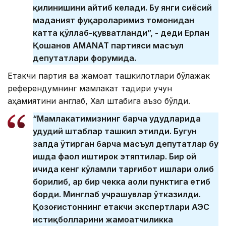
қилинишини айтиб келади. Бу янги сиёсий
маданият фуқароларимиз томонидан
катта қўллаб-қувватланди”, - деди Ерлан
Қошанов AMANAT партияси масъул
депутатлари форумида.
Етакчи партия ва жамоат ташкилотлари бўлажак
референдумнинг мамлакат тақдири учун
аҳамиятини англаб, Халқ штабига аъзо бўлди.
“Мамлакатимизнинг барча ҳудудларида
ҳудудий штаблар ташкил этилди. Бугун
залда ўтирган барча масъул депутатлар бу
ишда фаол иштирок этяптилар. Бир ой
ичида кенг кўламли тарғибот ишлари олиб
борилиб, ҳар бир чекка аҳоли пунктига етиб
борди. Минглаб учрашувлар ўтказилди.
Қозоғистоннинг етакчи экспертлари АЭС
истиқболларини жамоатчиликка