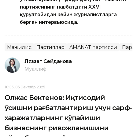
партиясининг навбатдаги XXVI
қурултойидан кейин журналистларга
берган интервьюсида.
Мажилис
Партиялар
AMANAT партияси
Парл
Ляззат Сейданова
Муаллиф
10:35, 05 Сентябр 2025
Олжас Бектенов: Иқтисодий
ўсишни рағбатлантириш учун сарф-
харажатларнинг кўпайиши
бизнеснинг ривожланишини