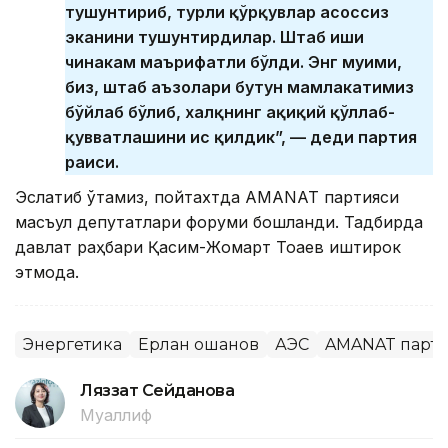
тушунтириб, турли қўрқувлар асоссиз
эканини тушунтирдилар. Штаб иши
чинакам маърифатли бўлди. Энг муҳими,
биз, штаб аъзолари бутун мамлакатимиз
бўйлаб бўлиб, халқнинг ҳақиқий қўллаб-
қувватлашини ҳис қилдик”, — деди партия
раиси.
Эслатиб ўтамиз, пойтахтда AMANAT партияси
масъул депутатлари форуми бошланди. Тадбирда
давлат раҳбари Қасим-Жомарт Тоқаев иштирок
этмоқда.
Энергетика
Ерлан Қошанов
АЭС
AMANAT парт
Ляззат Сейданова
Муаллиф