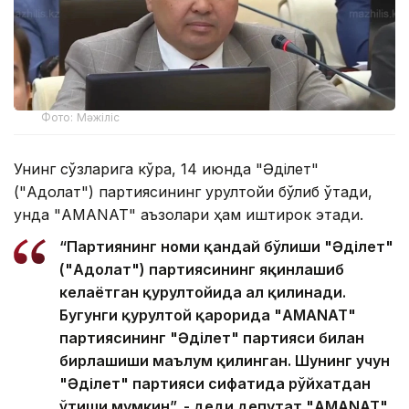
Фото: Мәжіліс
Унинг сўзларига кўра, 14 июнда "Әділет"
("Адолат") партиясининг қурултойи бўлиб ўтади,
унда "AMANAT" аъзолари ҳам иштирок этади.
“Партиянинг номи қандай бўлиши "Әділет"
("Адолат") партиясининг яқинлашиб
келаётган қурултойида ҳал қилинади.
Бугунги қурултой қарорида "AMANAT"
партиясининг "Әділет" партияси билан
бирлашиши маълум қилинган. Шунинг учун
"Әділет" партияси сифатида рўйхатдан
ўтиши мумкин”, - деди депутат "AMANAT"