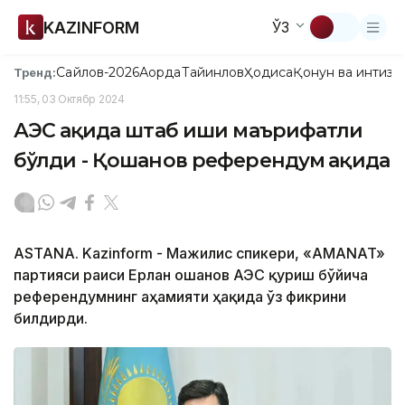
KAZINFORM
ЎЗ
Сайлов-2026
Ақорда
Тайинлов
Ҳодиса
Қонун ва интизо
Тренд:
11:55, 03 Октябр 2024
АЭС ҳақида штаб иши маърифатли
бўлди - Қошанов референдум ҳақида
ASTANA. Kazinform - Мажилис спикери, «AMANAT»
партияси раиси Ерлан Қошанов АЭС қуриш бўйича
референдумнинг аҳамияти ҳақида ўз фикрини
билдирди.