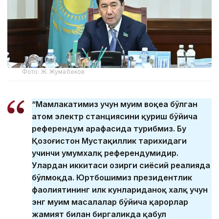
Фото: Ж. Жумабеков
“Мамлакатимиз учун муҳим воқеа бўлган
атом электр станциясини қуриш бўйича
референдум арафасида турибмиз. Бу
Қозоғистон Мустақиллик тарихидаги
учинчи умумхалқ референдумидир.
Улардан иккитаси ҳозирги сиёсий реалияда
бўлмоқда. Юртбошимиз президентлик
фаолиятининг илк кунлариданоқ халқ учун
энг муҳим масалалар бўйича қарорлар
жамият билан биргаликда қабул