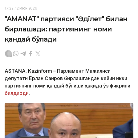
17:22, 12 Июн 2026
"AMANAT" партияси "Әділет" билан
бирлашади: партиянинг номи
қандай бўлади
ASTANA. Kazinform – Парламент Мажилиси
депутати Ерлан Саиров
бирлашгандан кейин икки
партиянинг номи қандай бўлиши ҳақида ўз фикрини
билдирди
.