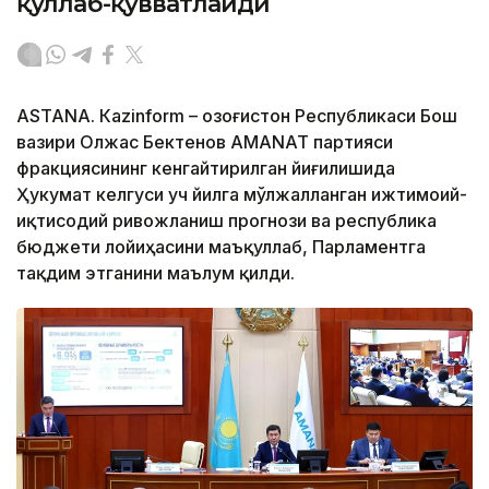
қўллаб-қувватлайди
ASTANА. Кazinform – Қозоғистон Республикаси Бош
вазири Олжас Бектенов AMANAT партияси
фракциясининг кенгайтирилган йиғилишида
Ҳукумат келгуси уч йилга мўлжалланган ижтимоий-
иқтисодий ривожланиш прогнози ва республика
бюджети лойиҳасини маъқуллаб, Парламентга
тақдим этганини маълум қилди.