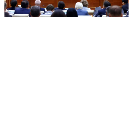
Фото: АМАNАТ партияси
“Базавий сценарийга кўра, уч йил
давомида ялпи ички маҳсулотнинг реал
ўртача йиллик ўсиш суръати 5,3 фоизни
ташкил этади.Номинал ялпи ички маҳсулот
2026 йилдаги 183,8 триллион тенгедан
2028 йилда 229,8 триллион тенгега ёки
425,6 миллиард долларгача ошади. Агар
бюджет тақчиллиги ЯИМ 602 фоиз деб
белгиланса, 6025 фоизни ташкил этади.
2027-2028 йилларда мос равишда 1,7 ва
0,9 фоизгача камаяди”, — деди Бош вазир.