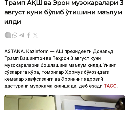
Трамп АҚШ ва Эрон музокаралари 3
август куни бўлиб ўтишини маълум
қилди
ASTANА. Кazinform — АҚШ президенти Дональд
Трамп Вашингтон ва Теҳрон 3 август куни
музокараларни бошлашини маълум қилди. Унинг
сўзларига кўра, томонлар Ҳормуз бўғозидаги
кемалар хавфсизлиги ва Эроннинг ядровий
дастурини муҳокама қилишади, деб ёзади
ТАСС
.