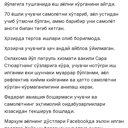
йўлагига тушганида ёш аёлни кўрганини айтди.
70 ёшли учувчи самолётни кўтариб, аёл устидан
учиб ўтмоқчи бўлган, аммо барибир уни самолёт
қаноти билан тегиб кетган.
Ҳозирда тергов ишлари олиб борилмоқда.
Ҳозирча учувчига ҳеч қандай айблов қўйилмаган.
Оклахома йўл патруль хизмати вакили Сара
Стюартнинг сўзларига кўра, учувчи нотўғри иш
қилганми ёки шунчаки муқаррар бўлганми, аёл
рефлектив кийим кийганми ва ҳатто самолётни
кўрган-кўрмаганлигини аниқлаш керак.
Федерал авиация бошқармаси учувчи ва
самолётнинг эҳтимолий қоидабузарликлари
юзасидан текширув бошлади.
Марҳум аёлнинг дўстлари Facebookда эълон қилган