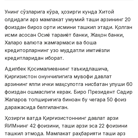
Унинг сўзларига кўра, ҳозирги кунда Хитой
олдидаги қарз мамлакат умумий ташқи қарзининг 20
фоиздан бироз ортиқ қисмини ташкил этади. Қолган
қисми асосан Осиё тараққиёт банки, Жаҳон банки,
Халқаро валюта жамғармаси ва бошқа
кредиторларнинг узоқ муддатли имтиёзли
кредитларидан иборат.
Адилбек Қосималиевнинг таъкидлашича,
Қирғизистон қонунчилигига мувофиқ давлат
қарзининг ялпи ички маҳсулотга нисбатан улуши 60
фоиздан ошмаслиги керак. Бироқ Президент Садир
Жапаров топшириғига биноан бу чегара 50 фоиз
даражасида белгиланган.
Ҳозирги вақтда Қирғизистоннинг давлат қарзи
ЯИМнинг 42 фоизини, ташқи қарзи эса 22 фоизини
ташкил этмоқда. Мамлакат раҳбарияти ташқи қарз