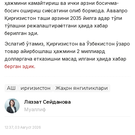
ҳажмини камайтириш ва ички қарзни босқичма-
босқич ошириш сиёсатини олиб бормоқда. Аввалроқ
Қирғизистон ташқи қарзини 2035 йилга қадар тўлиқ
тўлашни режалаштираётгани ҳақида хабар
берилган эди.
Эслатиб ўтамиз, Қирғизистон ва Ўзбекистон ўзаро
товар айирбошлаш ҳажмини 2 миллиард
долларгача етказишни мақсад қилгани ҳақида хабар
берган эдик.
АҚШ
Қирғизистон
Жаҳон янгиликлари
Ляззат Сейданова
Муаллиф
12:37, 03 Август 2026