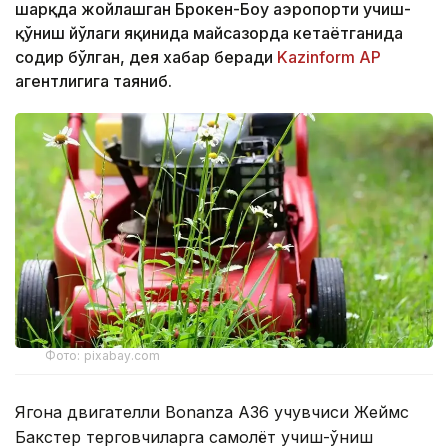
шарқда жойлашган Брокен-Боу аэропорти учиш-
қўниш йўлаги яқинида майсазорда кетаётганида
содир бўлган, дея хабар беради
Kazinform
AP
агентлигига таяниб.
Фото: pixabay.com
Ягона двигателли Bonanza A36 учувчиси Жеймс
Бакстер терговчиларга самолёт учиш-қўниш