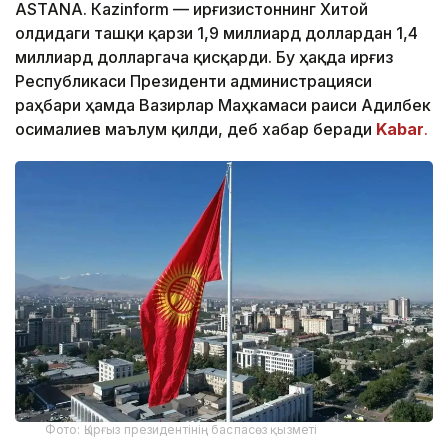
ASTANА. Кazinform — Қирғизистоннинг Хитой
олдидаги ташқи қарзи 1,9 миллиард доллардан 1,4
миллиард долларгача қисқарди. Бу ҳақда Қирғиз
Республикаси Президенти администрацияси
раҳбари ҳамда Вазирлар Маҳкамаси раиси Адилбек
Қосималиев маълум қилди, деб хабар беради
Kabar
.
Фото: Қырғыз президентінің баспасөз қызметі