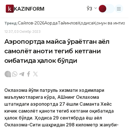
KAZINFORM
ЎЗ
Сайлов-2026
Ақорда
Тайинлов
Ҳодиса
Қонун ва интизо
Тренд:
12:37, 03 Октябр 2023
Аэропортда майса ўраётган аёл
самолёт қаноти тегиб кетгани
оқибатида ҳалок бўлди
Оклахома йўли патруль хизмати ходимлари
маълумотларига кўра, АҚШнинг Оклахома
штатидаги аэропортда 27 ёшли Саманта Хейс
кичик самолёт қаноти тегиб кетгани оқибатида
ҳалок бўлди. Ҳодиса 29 сентябрда ёш аёл
Оклахома-Сити шаҳридан 298 километр жануби-