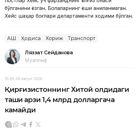
постлар Хейс уч фарзанднинг ёлғиз онаси
бўлганини ёзган. Болаларнинг ёши аниқланмаган.
Хейс шаҳар боғлари департаменти ходими бўлган.
АҚШ
Ҳодиса
Хориж
Транспорт
Ляззат Сейданова
Муаллиф
15:39, 06 Август 2026
Қирғизистоннинг Хитой олдидаги
ташқи қарзи 1,4 млрд долларгача
камайди