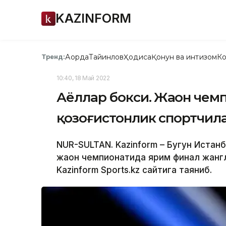
KAZINFORM
Ақорда
Тайинлов
Ҳодиса
Қонун ва интизом
Ко
Тренд:
10:40, 18 Май 2022
Аёллар бокси. Жаҳон чем
қозоғистонлик спортчила
NUR-SULTAN. Kazinform – Бугун Истан
жаҳон чемпионатида ярим финал жанг
Kazinform Sports.kz сайтига таяниб.