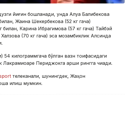
ндузги йиғин бошланади, унда Алуа Балқибекова
билан, Жаина Шекербекова (52 кг гача)
билан, Карина Ибрагимова (57 кг гача) Тайбэй
Халзова (70 кг гача) эса мозамбиклик Алсинда
и.
и) 54 килограммгача бўлган вазн тоифасидаги
Лакрамиоаре Периджокга қарши рингга чиқади.
sport
телеканали, шунингдек, Жаҳон
ша қилиш мумкин.