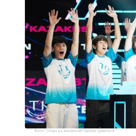
Фото: Спорт ва жисмоний тарбия қўмитаси