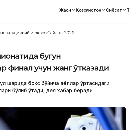
Жаҳон
Қозоғистон
Сиёсат
Т
нституциявий ислоҳот
Сайлов-2026
пионатида бугун
р финал учун жанг ўтказади
бул шаҳрида бокс бўйича аёллар ўртасидаги
лари бўлиб ўтади, дея хабар беради