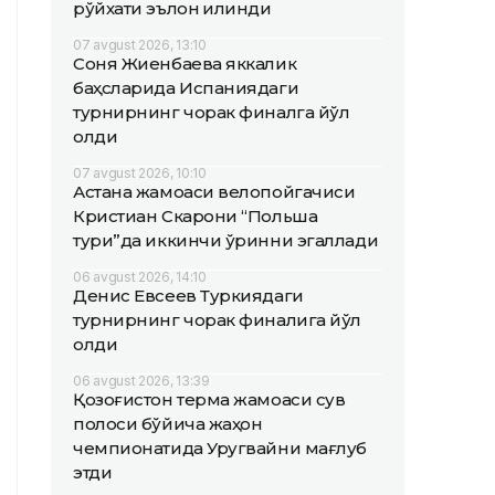
рўйхати эълон қилинди
07 avgust 2026, 13:10
Соня Жиенбаева яккалик
баҳсларида Испаниядаги
турнирнинг чорак финалга йўл
олди
07 avgust 2026, 10:10
Астана жамоаси велопойгачиси
Кристиан Скарони “Польша
тури”да иккинчи ўринни эгаллади
06 avgust 2026, 14:10
Денис Евсеев Туркиядаги
турнирнинг чорак финалига йўл
олди
06 avgust 2026, 13:39
Қозоғистон терма жамоаси сув
полоси бўйича жаҳон
чемпионатида Уругвайни мағлуб
этди