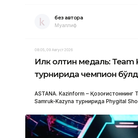
без автора
Муаллиф
08:05, 09 Август 2026
Илк олтин медаль: Team 
турнирида чемпион бўл
ASTANА. Кazinform – Қозоғистоннинг
Samruk-Kazyna турнирида Phygital Sho