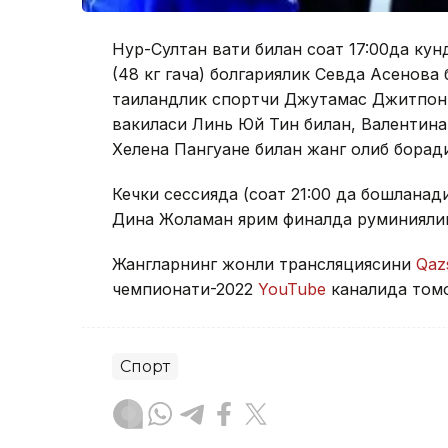
Нур-Султан вақти билан соат 17:00да ку
(48 кг гача) болгариялик Севда Асенова 
таиландлик спортчи Джутамас Джитпонг 
вакиласи Линь Юй Тин билан, Валентина 
Хелена Пангуане билан жанг олиб борад
Кечки сессияда (соат 21:00 да бошланад
Дина Жоламан ярим финалда руминиялик 
Жангларнинг жонли трансляциясини
Qaz
чемпионати-2022
YouTube
каналида томо
Спорт