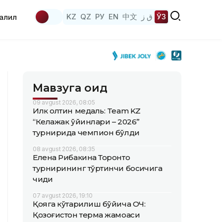
KZ
QZ
РУ
EN
中文
ق ز
ЎЗ
аҳлил
Мавзуга оид
09 avgust 2026, 08:05
Илк олтин медаль: Team KZ
“Келажак ўйинлари – 2026”
турнирида чемпион бўлди
08 avgust 2026, 08:35
Елена Рибакина Торонто
турнирининг тўртинчи босқичига
чиқди
07 avgust 2026, 19:10
Қояга кўтарилиш бўйича ОЧ:
Қозоғистон терма жамоаси