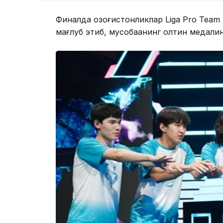
Финалда қозоғистонликлар Liga Pro Team
мағлуб этиб, мусобақанинг олтин медалин