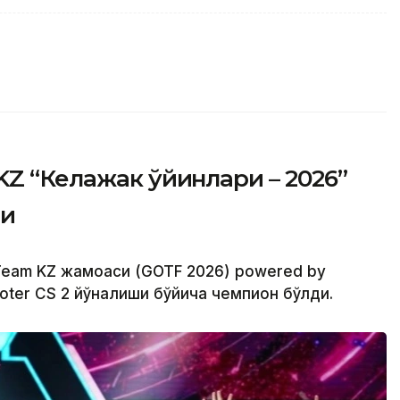
KZ “Келажак ўйинлари – 2026”
ди
 Team KZ жамоаси (GOTF 2026) powered by
oter CS 2 йўналиши бўйича чемпион бўлди.