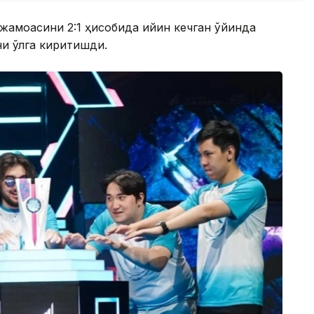
 жамоасини 2:1 ҳисобида қийин кечган ўйинда
и қўлга киритишди.