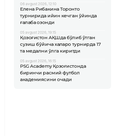
06 avgust 2026, 12:10
Елена Рибакина Торонто
турнирида қийин кечган ўйинда
ғалаба қозонди
05 avgust 2026, 19:15
Қозоғистон АҚШда бўлиб ўтган
сузиш бўйича халқаро турнирда 17
та медални қўлга киритди
05 avgust 2026, 16:15
PSG Academy Қозоғистонда
биринчи расмий футбол
академиясини очади