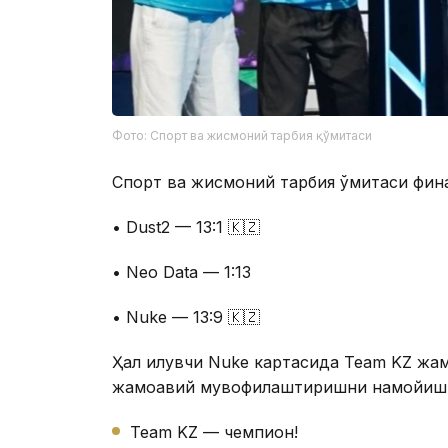
Фото: Спорт ва жисмоний тарбия қўмитаси
Спорт ва жисмоний тарбия қўмитаси фин
• Dust2 — 13:1 🇰🇿
• Neo Data — 1:13
• Nuke — 13:9 🇰🇿
Ҳал қилувчи Nuke картасида Team KZ жа
жамоавий мувофиқлаштиришни намойиш э
Team KZ — чемпион!