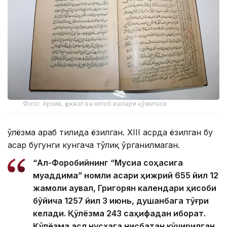
Фото: Архив, ҳужжат ва китоб ишлари қўмитаси
Қўлёзма араб тилида ёзилган. XIII асрда ёзилган бу
асар бугунги кунгача тўлиқ ўрганилмаган.
“Ал-Форобийнинг “Мусиқа соҳасига
муқаддима” номли асари ҳижрий 655 йил 12
жамоли аувал, Григорян календари ҳисоби
бўйича 1257 йил 3 июнь, душанбага тўғри
келади. Қўлёзма 243 саҳифадан иборат.
Қўлёзма асл нусхага нисбатан кўчирилган.