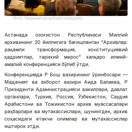
Фото: Маданият ва ахборот вазирлиги
Астанада Қозоғистон Республикаси Миллий
архивининг 20 йиллигига бағишланган “Архивлар:
рақамли трансформация, конституциявий
қадриятлар, тарихий мерос” халқаро илмий-
амалий конференцияси бўлиб ўтди.
Конференцияда ҚР Бош вазирининг ўринбосари —
Маданият ва ахборот вазири Аида Балаева, ҚР
Президенти Администрацияси вакиллари, давлат
органлари, Туркия, Россия, Ўзбекистон, Саудия
Арабистони ва Тожикистон архив муассасалари
раҳбарлари ва мутахассислари, шунингдек, архив
соҳасидаги етакчи олимлар ва мутахассислар
иштирок этди.