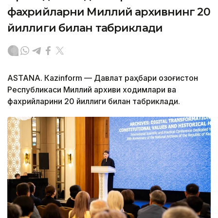
фахрийларни Миллий архивнинг 20
йиллиги билан табриклади
ASTANА. Кazinform — Давлат раҳбари Қозоғистон
Республикаси Миллий архиви ходимлари ва
фахрийларини 20 йиллиги билан табриклади.