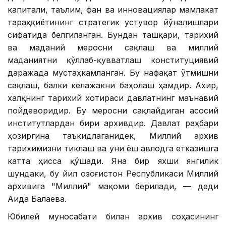
капитали, таълим, фан ва инновациялар мамлакат
тараққиётининг стратегик устувор йўналишлари
сифатида белгиланган. Бундан ташқари, тарихий
ва маданий меросни сақлаш ва миллий
маданиятни қўллаб-қувватлаш конституциявий
даражада мустаҳкамланган. Бу нафақат ўтмишни
сақлаш, балки келажакни баҳолаш ҳамдир. Ахир,
халқнинг тарихий хотираси давлатнинг маънавий
пойдеворидир. Бу меросни сақлайдиган асосий
институтлардан бири архивдир. Давлат раҳбари
ҳозиргина таъкидлаганидек, Миллий архив
тарихимизни тиклаш ва уни ёш авлодга етказишга
катта ҳисса қўшади. Яна бир яхши янгилик
шундаки, бу йил Қозоғистон Республикаси Миллий
архивига "Миллий" мақоми берилади, — деди
Аида Балаева.
Юбилей муносабати билан архив соҳасининг