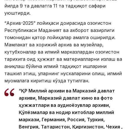
йилда 9 та давлатга 11 та тадқиқот сафари
уюштирди.
“Архив-2025” лойиҳаси доирасида Қозоғистон
Республикаси Маданият ва ахборот вазирлиги
томонидан қатор лойиҳалар амалга оширилди.
Мамлакат ва хорижий архив ва музейлар,
кутубхоналар ва илмий марказлардан Қозоғистон
тарихига оид ҳужжат ва материалларни излаш ва
аниқлаш бўйича илмий тадқиқот ишларини
ташкил этиш, уларнинг нусхаларини олиш, илмий
муомалага киритиш кўзда тутилган.
“ҚР Миллий архиви ва Марказий давлат
архиви, Марказий давлат кино ва фото
ҳужжатлари ва аудиоёзувлар архиви,
Қўлёзмалар ва нодир китоблар миллий
маркази, Германия, Россия, Туркия,
Венгрия, Татаристон, Қирғизистон, Чехия ,