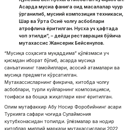
Асарда мусиқа фанига оид масалалар чуқур
ўрганилиб, мусиқий композиция техникаси,
Шарқ ва Ўрта Осиё чолғу асбоблари
атрофлича ёритилган. Нусха уч ҳафтада
чоп этилди”, – дейди реставрация бўйича
мутахассис Жансерик Бейсенқулов.
“Мусиқа соҳасига муқаддима” қўлёзмаси уч
қисмдан иборат бўлиб, асарда мусиқа
санъатининг тамойиллари, асосий атамалари ва
мусиқа предмети кўрсатилган.
Мутахассисларнинг фикрича, китобда чолғу
асбоблари, турли куйларнинг композицияси,
тоифаси ва бошқа жиҳатлари кенг ёритилган.
Олим мутафаккир Абу Носир Форобийнинг асари
Туркияга сафари чоғида Сулаймония
кутубхонасидан топилди. Қўлёзмалар ва нодир
китоблар миллий маркази мутахассислари 2022