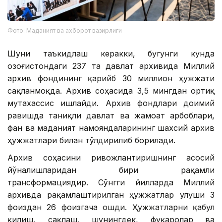
Фото: Маданият ва ахборот вазирлиги
Шуни таъкидлаш керакки, бугунги кунда
Қозоғистондаги 237 та давлат архивида Миллий
архив фондининг қарийб 30 миллион ҳужжати
сақланмоқда. Архив соҳасида 3,5 мингдан ортиқ
мутахассис ишлайди. Архив фондлари доимий
равишда таниқли давлат ва жамоат арбоблари,
фан ва маданият намояндаларининг шахсий архив
ҳужжатлари билан тўлдирилиб борилади.
Архив соҳасини ривожлантиришнинг асосий
йўналишларидан бири рақамли
трансформациядир. Сўнгги йилларда Миллий
архивда рақамлаштирилган ҳужжатлар улуши 3
фоиздан 26 фоизгача ошди. Ҳужжатларни қабул
қилиш, сақлаш, шунингдек, фуқаролар ва