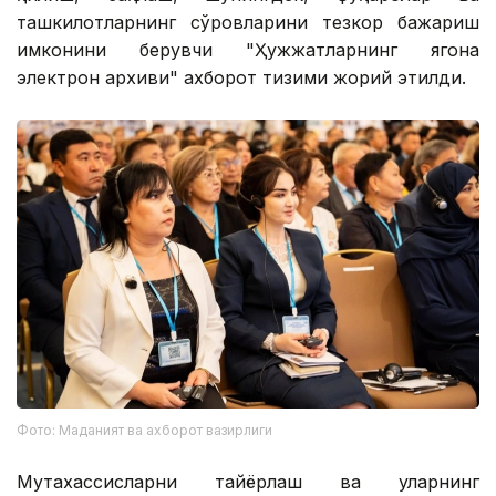
ташкилотларнинг сўровларини тезкор бажариш
имконини берувчи "Ҳужжатларнинг ягона
электрон архиви" ахборот тизими жорий этилди.
Фото: Маданият ва ахборот вазирлиги
Мутахассисларни тайёрлаш ва уларнинг