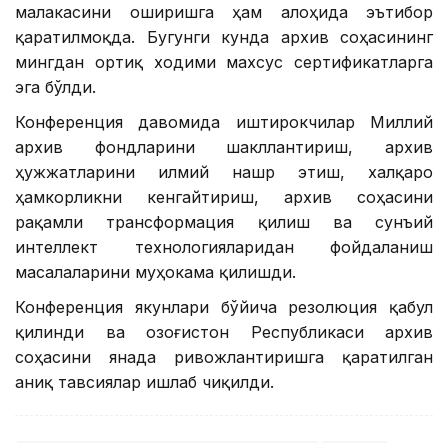
малакасини оширишга ҳам алоҳида эътибор
қаратилмоқда. Бугунги кунда архив соҳасининг
мингдан ортиқ ходими махсус сертификатларга
эга бўлди.
Конференция давомида иштирокчилар Миллий
архив фондларини шакллантириш, архив
ҳужжатларини илмий нашр этиш, халқаро
ҳамкорликни кенгайтириш, архив соҳасини
рақамли трансформация қилиш ва сунъий
интеллект технологияларидан фойдаланиш
масалаларини муҳокама қилишди.
Конференция якунлари бўйича резолюция қабул
қилинди ва Қозоғистон Республикаси архив
соҳасини янада ривожлантиришга қаратилган
аниқ тавсиялар ишлаб чиқилди.