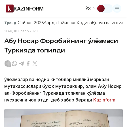
KAZINFORM
ЎЗ
Сайлов-2026
Ақорда
Тайинлов
Ҳодиса
Қонун ва интизо
Тренд:
11:48, 10 Ноябр 2023
Абу Носир Форобийнинг қўлёзмаси
Туркияда топилди
Қўлёзмалар ва нодир китоблар миллий маркази
мутахассислари буюк мутафаккир, олим Абу Носир
ал-Форобийнинг Туркияда топилган қўлёзма
нусхасини чоп этди, деб хабар беради
Kazinform
.