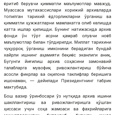
ёритиб берувчи қимматли маълумотлар мавжуд.
Муассаса мутахассислари хорижий архивларда
топилган тарихий ёдгорликларни ўрганиш ва
қимматли ҳужжатларни мамлакатга олиб келишда
катта ишлар қилишди. Бунинг натижасида архив
фонди ўн тўрт асрни қамраб олувчи ноёб
маълумотлар билан тўлдирилди. Миллат тарихини
чуқурроқ ўрганиш имконини берадиган бундай
хайрли ишнинг аҳамияти беқиёс эканлиги аниқ.
Бугунги йиғилиш архив соҳасини замонавий
талабларга мувофиқ ривожлантириш бўйича
асосли фикрлар ва оқилона таклифлар беришига
ишонаман, — дейилади Президентнинг табрик
мактубида.
Бош вазир ўринбосари ўз нутқида архив ишини
шакллантириш ва ривожлантиришга қўшган
ҳиссаси учун соҳа жамоаси ва фахрийларига