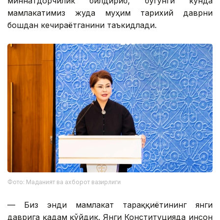
миннатдорчилик билдириб, бугунги кунда
мамлакатимиз жуда муҳим тарихий даврни
бошдан кечираётганини таъкидлади.
Фото: Маданият ва ахборот вазирлиги
— ​​Биз энди мамлакат тараққиётининг янги
даврига қадам қўйдик. Янги Конституцияда инсон