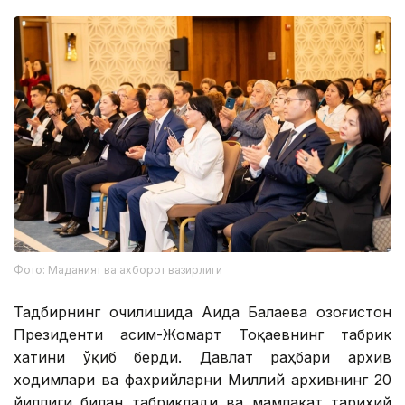
Фото: Маданият ва ахборот вазирлиги
Тадбирнинг очилишида Аида Балаева Қозоғистон
Президенти Қасим-Жомарт Тоқаевнинг табрик
хатини ўқиб берди. Давлат раҳбари архив
ходимлари ва фахрийларни Миллий архивнинг 20
йиллиги билан табриклади ва мамлакат тарихий