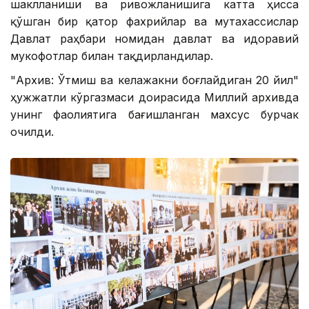
шаклланиши ва ривожланишига катта ҳисса
қўшган бир қатор фахрийлар ва мутахассислар
Давлат раҳбари номидан давлат ва идоравий
мукофотлар билан тақдирландилар.
"Архив: Ўтмиш ва келажакни боғлайдиган 20 йил"
ҳужжатли кўргазмаси доирасида Миллий архивда
унинг фаолиятига бағишланган махсус бурчак
очилди.