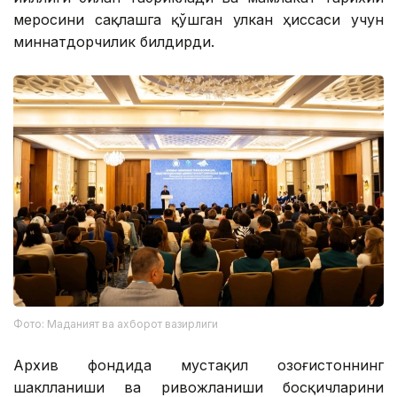
меросини сақлашга қўшган улкан ҳиссаси учун
миннатдорчилик билдирди.
Фото: Маданият ва ахборот вазирлиги
Архив фондида мустақил Қозоғистоннинг
шаклланиши ва ривожланиши босқичларини