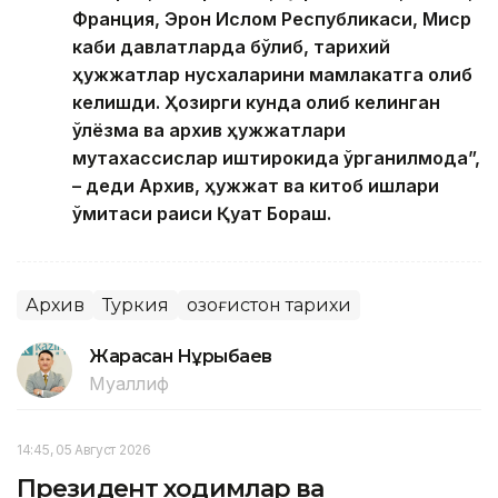
Франция, Эрон Ислом Республикаси, Миср
каби давлатларда бўлиб, тарихий
ҳужжатлар нусхаларини мамлакатга олиб
келишди. Ҳозирги кунда олиб келинган
қўлёзма ва архив ҳужжатлари
мутахассислар иштирокида ўрганилмоқда”,
– деди Архив, ҳужжат ва китоб ишлари
қўмитаси раиси Қуат Бораш.
Архив
Туркия
Қозоғистон тарихи
Жарасқан Нұрыбаев
Муаллиф
14:45, 05 Август 2026
Президент ходимлар ва