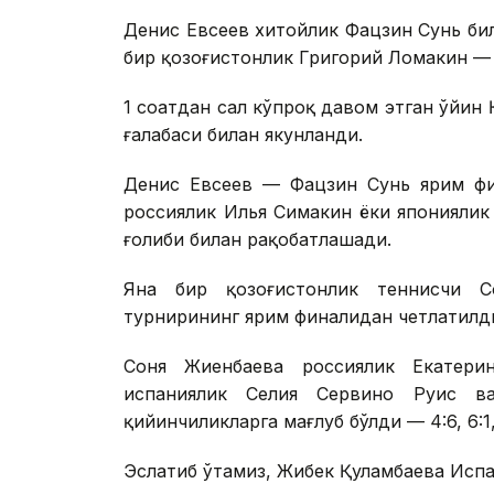
Денис Евсеев хитойлик Фацзин Сунь би
бир қозоғистонлик Григорий Ломакин — 
1 соатдан сал кўпроқ давом этган ўйин 
ғалабаси билан якунланди.
Денис Евсеев — Фацзин Сунь ярим фи
россиялик Илья Симакин ёки японияли
ғолиби билан рақобатлашади.
Яна бир қозоғистонлик теннисчи 
турнирининг ярим финалидан четлатилд
Соня Жиенбаева россиялик Екатери
испаниялик Селия Сервино Руис в
қийинчиликларга мағлуб бўлди — 4:6, 6:1, 
Эслатиб ўтамиз, Жибек Қуламбаева Исп