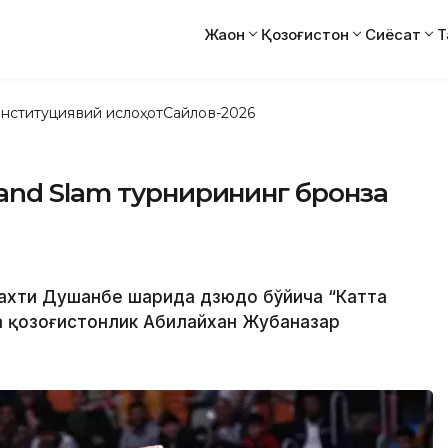
Жаҳон
Қозоғистон
Сиёсат
Т
нституциявий ислоҳот
Сайлов-2026
and Slam турнирининг бронза
тахти Душанбе шаҳрида дзюдо бўйича “Катта
а қозоғистонлик Абилайхан Жубаназар