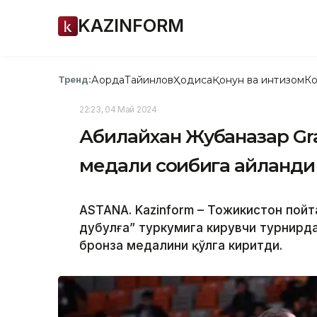
KAZINFORM
Ақорда
Тайинлов
Ҳодиса
Қонун ва интизом
Ко
Тренд:
22:23, 04 Май 2024
Абилайхан Жубаназар Gr
медали соҳибига айланди
ASTANA. Kazinform – Тожикистон пой
дубулға” туркумига кирувчи турнирд
бронза медалини қўлга киритди.