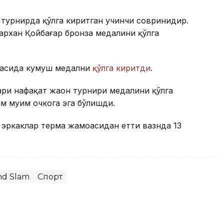
турнирда қўлга киритган учинчи совринидир.
архан Қойбағар бронза медалини қўлга
фасида кумуш медални
қўлга киритди
.
ари нафақат жаҳон турнири медалини қўлга
м муҳим очкога эга бўлишди.
 эркаклар терма жамоасидан етти вазнда 13
nd Slam
Спорт