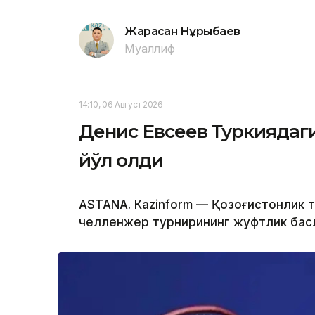
Жарасқан Нұрыбаев
Муаллиф
14:10, 06 Август 2026
Денис Евсеев Туркиядаг
йўл олди
ASTANА. Кazinform — Қозоғистонлик 
челленжер турнирининг жуфтлик баҳс