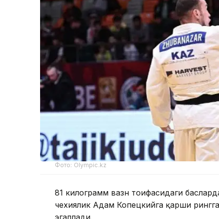
Фото: Olympic.kz
81 килограмм вазн тоифасидаги баҳслар
чехиялик Адам Копецкийга қарши рингга
эгаллади.