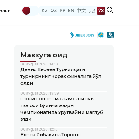
KZ
QZ
РУ
EN
中文
ق ز
ЎЗ
аҳлил
Мавзуга оид
06 avgust 2026, 14:10
Денис Евсеев Туркиядаги
турнирнинг чорак финалига йўл
олди
06 avgust 2026, 13:39
Қозоғистон терма жамоаси сув
полоси бўйича жаҳон
чемпионатида Уругвайни мағлуб
этди
06 avgust 2026, 12:10
Елена Рибакина Торонто