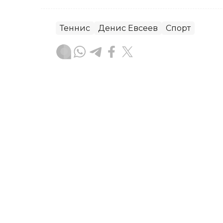
Теннис
Денис Евсеев
Спорт
Бекабат Узаков
Муаллиф
13:39, 06 Август 2026
Қозоғистон терма жамоас
чемпионатида Уругвайни
ASTANA. Kazinform - Қозоғистоннинг