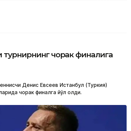
и турнирнинг чорак финалига
теннисчи Денис Евсеев Истанбул (Туркия)
ларида чорак финалга йўл олди.