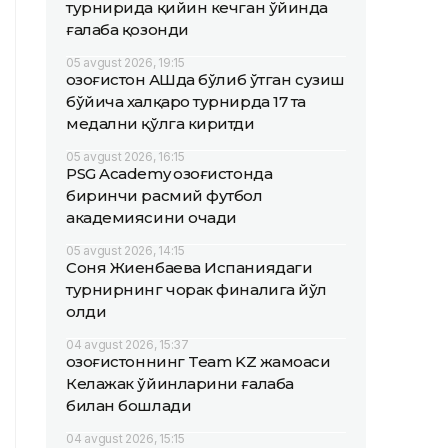
турнирида қийин кечган ўйинда
ғалаба қозонди
05 avgust 2026, 19:15
Қозоғистон АҚШда бўлиб ўтган сузиш
бўйича халқаро турнирда 17 та
медални қўлга киритди
05 avgust 2026, 16:15
PSG Academy Қозоғистонда
биринчи расмий футбол
академиясини очади
05 avgust 2026, 14:15
Соня Жиенбаева Испаниядаги
турнирнинг чорак финалига йўл
олди
04 avgust 2026, 15:37
Қозоғистоннинг Team KZ жамоаси
Келажак ўйинларини ғалаба
билан бошлади
04 avgust 2026, 15:15