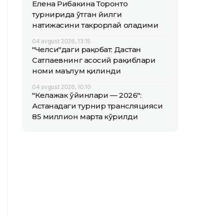
Елена Рибакина Торонто
турнирида ўтган йилги
натижасини такрорлай оладими
04 avgust 2026, 13:15
"Челси"даги рақобат: Дастан
Сатпаевнинг асосий рақиблари
номи маълум қилинди
04 avgust 2026, 10:10
"Келажак ўйинлари — 2026":
Астанадаги турнир трансляцияси
85 миллион марта кўрилди