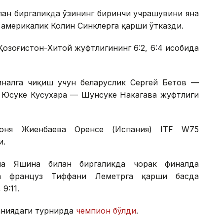
лан биргаликда ўзининг биринчи учрашувини яна
америкалик Колин Синклерга қарши ўтказди.
Қозоғистон-Хитой жуфтлигининг 6:2, 6:4 ҳисобида
налга чиқиш учун беларуслик Сергей Бетов —
к Юсуке Кусухара — Шунсуке Накагава жуфтлиги
Соня Жиенбаева Оренсе (Испания) ITF W75
и.
на Яшина билан биргаликда чорак финалда
а француз Тиффани Леметрга қарши баҳсда
9:11.
аниядаги турнирда
чемпион бўлди
.