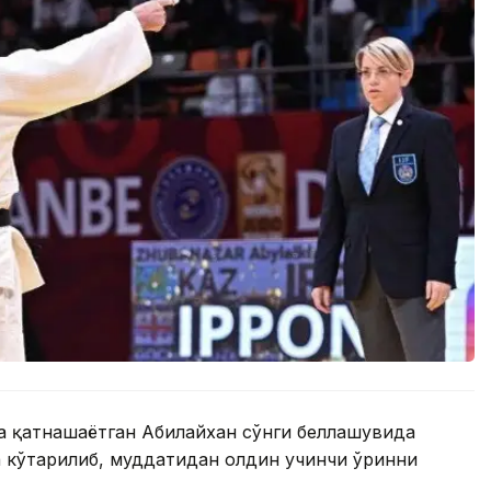
да қатнашаётган Абилайхан сўнги беллашувида
 кўтарилиб, муддатидан олдин учинчи ўринни