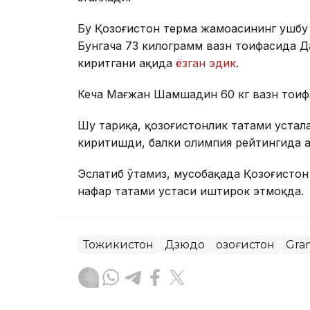
Бу Қозоғистон терма жамоасининг ушбу 
Бунгача 73 килограмм вазн тоифасида Д
киритгани ҳақида
ёзган эдик
.
Кеча Мағжан Шамшадин 60 кг вазн тои
Шу тариқа, қозоғистонлик татами устал
киритишди, балки олимпия рейтингида ҳа
Эслатиб ўтамиз, мусобақада Қозоғистон
нафар татами устаси иштирок этмоқда.
Тожикистон
Дзюдо
Қозоғистон
Gra