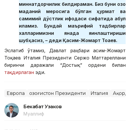
миннатдорчилик билдираман. Биз буни қозоқ
маданий меросига бўлган ҳурмат ва
самимий дўстлик ифодаси сифатида қабул
қиламиз. Бундай маърифий тадбирлар
халқларимизни янада яқинлаштириши
шубҳасиз, – деди Қасим-Жомарт Тоқаев.
Эслатиб ўтамиз, Давлат раҳбари Қасим-Жомарт
Тоқаев Италия Президенти Сержо Маттареллани
биринчи даражали “Достық” ордени билан
тақдирлаган
эди.
Европа
Қозоғистон Президенти
Италия
Ақорд
Бекабат Узаков
Муаллиф