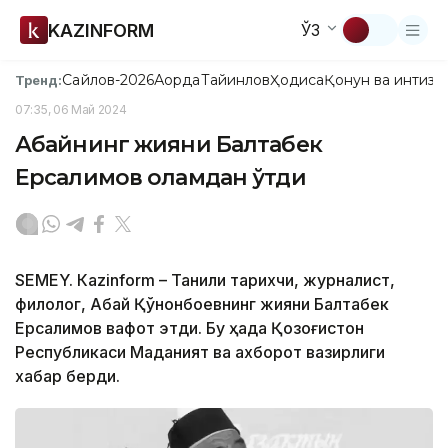
KAZINFORM
ЎЗ
Сайлов-2026
Ақорда
Тайинлов
Ҳодиса
Қонун ва интизо
Тренд:
07:35, 06 Май 2024
Абайнинг жияни Балтабек
Ерсалимов оламдан ўтди
SEMEY. Кazinform – Таниқли тарихчи, журналист,
филолог, Абай Қўнонбоевнинг жияни Балтабек
Ерсалимов вафот этди. Бу ҳақда Қозоғистон
Республикаси Маданият ва ахборот вазирлиги
хабар берди.