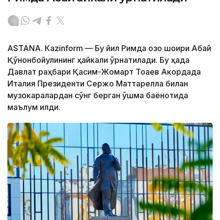
ASTANА. Кazinform — Бу йил Римда қозоқ шоири Абай
Қўнонбойулининг ҳайкали ўрнатилади. Бу ҳақда
Давлат раҳбари Қасим-Жомарт Тоқаев Акордада
Италия Президенти Сержо Маттарелла билан
музокаралардан сўнг берган қўшма баёнотида
маълум қилди.