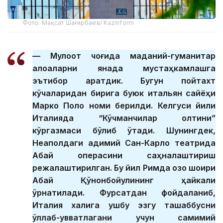
Фото: Мақсат Шағирбаев/ Kazinform
— Мулоқот чоғида маданий-гуманитар
алоқаларни янада мустаҳкамлашга
эътибор қаратдик. Бугун пойтахт
кўчаларидан бирига буюк итальян сайёҳи
Марко Поло номи берилди. Келгуси йили
Италияда “Кўчманчилар олтини”
кўргазмаси бўлиб ўтади. Шунингдек,
Неаполдаги қадимий Сан-Карло театрида
Абай операсини саҳналаштириш
режалаштирилган. Бу йил Римда қозоқ шоири
Абай Қўнонбойулининг ҳайкали
ўрнатилади. Фурсатдан фойдаланиб,
Италия халқига ушбу эзгу ташаббусни
қўллаб-қувватлагани учун самимий