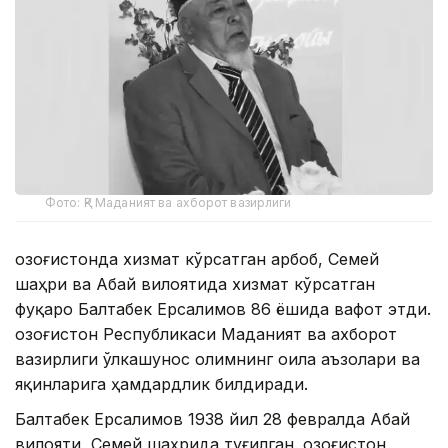
Фото: ҚР Маданият ва ахборот вазирлиги
Қозоғистонда хизмат кўрсатган арбоб, Семей
шаҳри ва Абай вилоятида хизмат кўрсатган
фуқаро Балтабек Ерсалимов 86 ёшида вафот этди.
Қозоғистон Республикаси Маданият ва ахборот
вазирлиги ўлкашунос олимнинг оила аъзолари ва
яқинларига ҳамдардлик билдиради.
Балтабек Ерсалимов 1938 йил 28 февралда Абай
вилояти, Семей шаҳрида туғилган. Қозоғистон