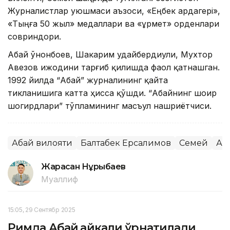
Журналистлар уюшмаси аъзоси, «Еңбек ардагері»,
«Тыңға 50 жыл» медаллари ва «Құрмет» орденлари
совриндори.
Абай Қўнонбоев, Шакарим Қудайбердиули, Мухтор
Авезов ижодини тарғиб қилишда фаол қатнашган.
1992 йилда “Абай” журналининг қайта
тикланишига катта ҳисса қўшди. “Абайнинг шоир
шогирдлари” тўпламининг масъул нашриётчиси.
Абай вилояти
Балтабек Ерсалимов
Семей
Аб
Жарасқан Нұрыбаев
Муаллиф
15:05, 29 Сентябр 2025
Римда Абай ҳайкали ўрнатилади