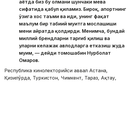
ҳаётда биз бу олмани шунчаки мева
сифатида қабул қиламиз. Бироқ, апортнинг
ўзига хос таъми ва ҳиди, унинг фақат
маълум бир табиий муҳитга мослашиши
мени ҳайратда қолдирди. Менимча, бундай
миллий брендларни тарғиб қилиш ва
уларни келажак авлодларга етказиш жуда
муҳим, — дейди томошабин Нурболат
Омаров.
Республика кинолекторийси аввал Астана,
Қизилўрда, Туркистон, Чимкент, Тараз, Ақтау,
Атирау, Орал ва Ақтўбе шаҳарларида ўтказилган.
Яқин кунларда лойиҳа Павлодар ва Петропавл
шаҳарларида давом этади. Кейинчалик ижодий
гуруҳ Жезқазған, Қарағанди, Кўкшетау,
Талдиқорған ва Қонаев шаҳарларига боради. Лойиҳа
25 сентябрь куни Алматида якунланади.