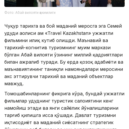
Фото: Абай вилояти ҳокимлиги
Чуқур тарихга ва бой маданий меросга эга Семей
ҳудуди аҳолиси ҳам «Travel Kazakhstan» ҳужжатли
фильмини илиқ кутиб олишди. Маънавий ва
тарихий-когнитив туризмнинг муҳим маркази
бўлган Абай вилояти ўзининг миллий қадриятлари
билан ажралиб туради. Бу ерда қозоқ адабиёти ва
маънавиятининг таниқли намояндалари меросини
акс эттирувчи тарихий ва маданий объектлар
мавжуд.
Томошабинларнинг фикрига кўра, бундай ҳужжатли
фильмлар ҳудуднинг туристик салоҳиятини кенг
намойиш этади ва янги сайёҳлик йўналишларини
тарғиб қилишга ҳисса қўшади. Давлат туризмни
иқтисодиёт ва маданий сиёсатнинг стратегик