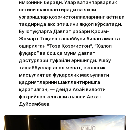
имконини беради. Улар ватанпарварлик
онгини шакллантиради ва яхши
ўзгаришлар қозоғистонликларнинг ҳаёти ва
тақдирида акс этишини яққол кўрсатади.
Бу ютуқларга Давлат раҳбари Қасим-
Жомарт Тоқаев ташаббуси билан амалга
оширилган “Тоза Қозоғистон”, “Ҳалол
фуқаро” ва бошқа муҳим давлат
дастурлари туфайли эришилди. Ушбу
ташаббуслар ҳалол меҳнат, экологик
масъулият ва фуқаролик масъулияти
қадриятларини шакллантиришга
қаратилган, — дейди Абай вилояти
фахрийлар кенгаши аъзоси Асхат
Дуйсембаев.