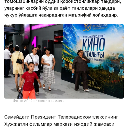
томошабинларни оддий қозоғистонликлар тақдири,
уларнинг касбий йўли ва ҳаёт танловлари ҳақида
чуқур ўйлашга чақирадиган маърифий лойиҳадир.
Фото: Абай вилояти ҳокимлиги
Семейдаги Президент Телерадиокомплексининг
Ҳужжатли фильмлар маркази ижодий жамоаси