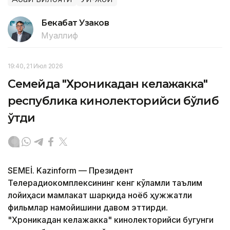
Бекабат Узаков
Муаллиф
19:40, 21 Июл 2026
Семейда "Хроникадан келажакка"
республика кинолекторийси бўлиб
ўтди
SEMEİ. Kazinform — Президент
Телерадиокомплексининг кенг кўламли таълим
лойиҳаси мамлакат шарқида ноёб ҳужжатли
фильмлар намойишини давом эттирди.
"Хроникадан келажакка" кинолекторийси бугунги