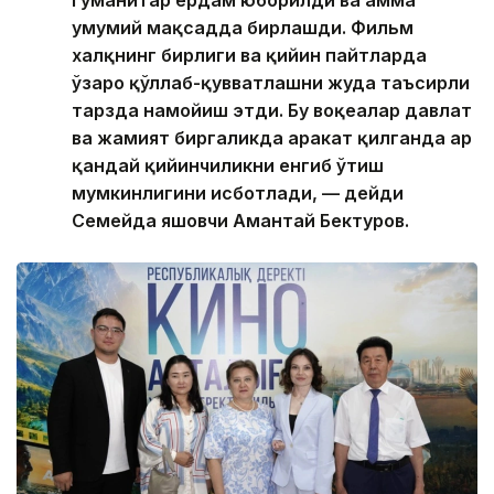
умумий мақсадда бирлашди. Фильм
халқнинг бирлиги ва қийин пайтларда
ўзаро қўллаб-қувватлашни жуда таъсирли
тарзда намойиш этди. Бу воқеалар давлат
ва жамият биргаликда ҳаракат қилганда ҳар
қандай қийинчиликни енгиб ўтиш
мумкинлигини исботлади, — дейди
Семейда яшовчи Амантай Бектуров.