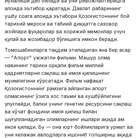
йўналиши деб билади ва уни ривожлантиришга
алоҳида эътибор қаратади. Давлат раҳбарининг
ушбу соҳага алоҳида эътибори Қозоғистоннинг бой
тарихий мероси ва табиий диққатга сазовор
жойлари фуқаролар ва хорижий меҳмонлар учун
қулай ва жозибадор бўлишига имкон беради.
Томошабинларга тақдим этиладиган яна бир асар
— "Апорт" ҳужжатли фильми. Машҳур олма
навининг тарихи орқали фильм миллий
қадриятларни сақлаш ва ҳимоя қилишнинг
муҳимлигини кўрсатади. Фильм нафақат
Қозоғистоннинг рамзига айланган апорт
олмасининг ўзига хос таъми ва хушбўйлигини
улуғлайди, балки унинг генетик ресурсини сақлаш
ва кўчат фондини ҳимоя қилиш билан
шуғулланадиган олимларнинг ишлари ҳақида ҳам
ҳикоя қилади. Бу — она юрт бойликларига ҳурмат ва
уни келажак авлодларга ишониб топшириш ҳақида