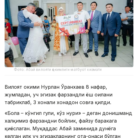
Фото: Абай вилояти ҳокимлиги матбуот хизмати
Вилоят ҳокими Нурлан Ўранхаев 8 нафар,
жумладан, уч эгизак фарзандли ёш оилани
табриклаб, 3 хонали хонадон совға қилди.
«Бола – кўнгил гули, кўз нури» – деган донишманд
халқимиз фарзандни бойлик, файзу баракага
қиёслаган. Муқаддас Абай заминида дунёга
келган илк уч эгизакларнинг ота-онаси бўлган