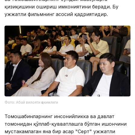
қизиқишини ошириш имкониятини беради. Бу
ҳужжатли фильмнинг асосий қадриятидир.
Фото: Абай вилояти ҳокимлиги
Томошабинларнинг инсонийликка ва давлат
томонидан қўллаб-қувватлашга бўлган ишончини
мустаҳкамлаган яна бир асар "Серт" ҳужжатли