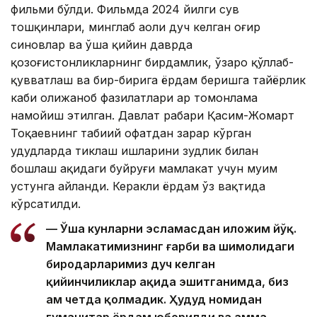
фильми бўлди. Фильмда 2024 йилги сув
тошқинлари, минглаб аҳоли дуч келган оғир
синовлар ва ўша қийин даврда
қозоғистонликларнинг бирдамлик, ўзаро қўллаб-
қувватлаш ва бир-бирига ёрдам беришга тайёрлик
каби олижаноб фазилатлари ҳар томонлама
намойиш этилган. Давлат раҳбари Қасим-Жомарт
Тоқаевнинг табиий офатдан зарар кўрган
ҳудудларда тиклаш ишларини зудлик билан
бошлаш ҳақидаги буйруғи мамлакат учун муҳим
устунга айланди. Керакли ёрдам ўз вақтида
кўрсатилди.
— Ўша кунларни эсламасдан иложим йўқ.
Мамлакатимизнинг ғарби ва шимолидаги
биродарларимиз дуч келган
қийинчиликлар ҳақида эшитганимда, биз
ҳам четда қолмадик. Ҳудуд номидан
гуманитар ёрдам юборилди ва ҳамма