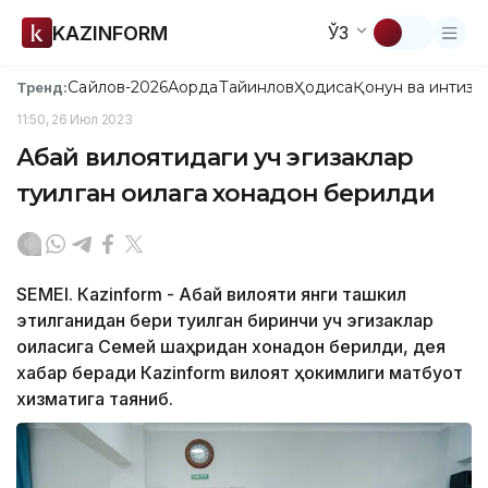
KAZINFORM
ЎЗ
Сайлов-2026
Ақорда
Тайинлов
Ҳодиса
Қонун ва интизо
Тренд:
11:50, 26 Июл 2023
Абай вилоятидаги уч эгизаклар
туғилган оилага хонадон берилди
SEMEI. Каzinform - Абай вилояти янги ташкил
этилганидан бери туғилган биринчи уч эгизаклар
оиласига Семей шаҳридан хонадон берилди, дея
хабар беради Каzinform вилоят ҳокимлиги матбуот
хизматига таяниб.