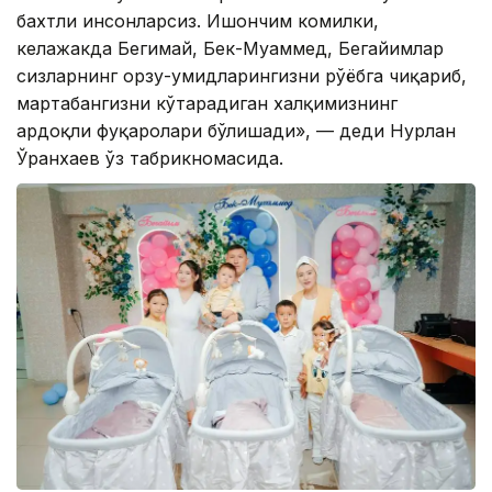
бахтли инсонларсиз. Ишончим комилки,
келажакда Бегимай, Бек-Муҳаммед, Бегайимлар
сизларнинг орзу-умидларингизни рўёбга чиқариб,
мартабангизни кўтарадиган халқимизнинг
ардоқли фуқаролари бўлишади», — деди Нурлан
Ўранхаев ўз табрикномасида.