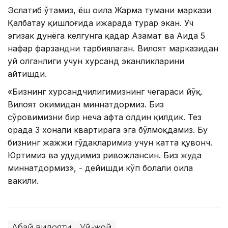
Эслатиб ўтамиз, ёш оила Жарма тумани маркази
Қалбатау қишлоғида ижарада турар экан. Уч
эгизак дунёга келгунга қадар Азамат ва Аида 5
нафар фарзандни тарбиялаган. Вилоят марказидан
уй олганлиги учун хурсанд эканликларини
айтишди.
«Бизнинг хурсандчилигимизнинг чегараси йўқ.
Вилоят ҳокимидан миннатдормиз. Биз
сўровимизни бир неча ҳафта олдин қилдик. Тез
орада 3 хонали квартирага эга бўлмоқдамиз. Бу
бизнинг жажжи гўдакларимиз учун катта қувонч.
Юртимиз ва ҳудудимиз ривожлансин. Биз жуда
миннатдормиз», - дейишди кўп болали оила
вакили.
Абай вилояти
Уй-жой