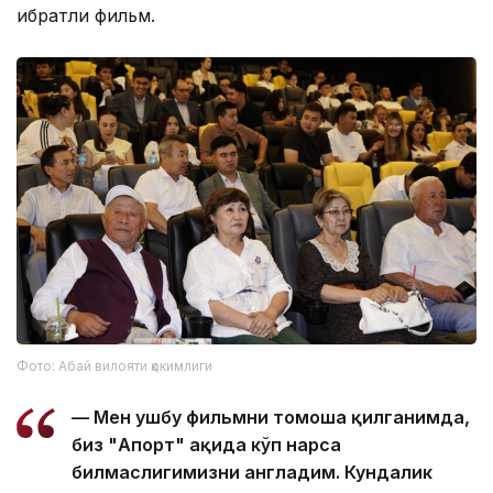
ибратли фильм.
Фото: Абай вилояти ҳокимлиги
— Мен ушбу фильмни томоша қилганимда,
биз "Апорт" ҳақида кўп нарса
билмаслигимизни англадим. Кундалик