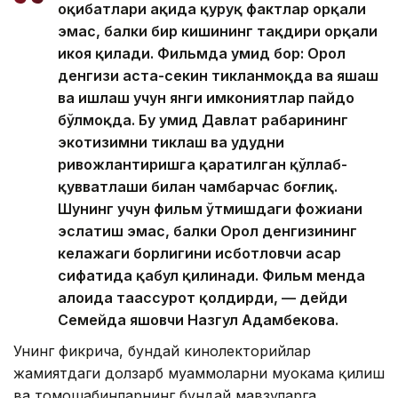
оқибатлари ҳақида қуруқ фактлар орқали
эмас, балки бир кишининг тақдири орқали
ҳикоя қилади. Фильмда умид бор: Орол
денгизи аста-секин тикланмоқда ва яшаш
ва ишлаш учун янги имкониятлар пайдо
бўлмоқда. Бу умид Давлат раҳбарининг
экотизимни тиклаш ва ҳудудни
ривожлантиришга қаратилган қўллаб-
қувватлаши билан чамбарчас боғлиқ.
Шунинг учун фильм ўтмишдаги фожиани
эслатиш эмас, балки Орол денгизининг
келажаги борлигини исботловчи асар
сифатида қабул қилинади. Фильм менда
алоҳида таассурот қолдирди, — дейди
Семейда яшовчи Назгул Адамбекова.
Унинг фикрича, бундай кинолекторийлар
жамиятдаги долзарб муаммоларни муҳокама қилиш
ва томошабинларнинг бундай мавзуларга