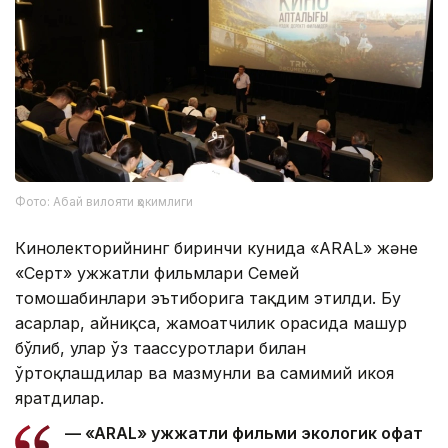
Фото: Абай вилояти ҳокимлиги
Кинолекторийнинг биринчи кунида «ARAL» және
«Серт» ҳужжатли фильмлари Семей
томошабинлари эътиборига тақдим этилди. Бу
асарлар, айниқса, жамоатчилик орасида машҳур
бўлиб, улар ўз таассуротлари билан
ўртоқлашдилар ва мазмунли ва самимий ҳикоя
яратдилар.
— «ARAL» ҳужжатли фильми экологик офат