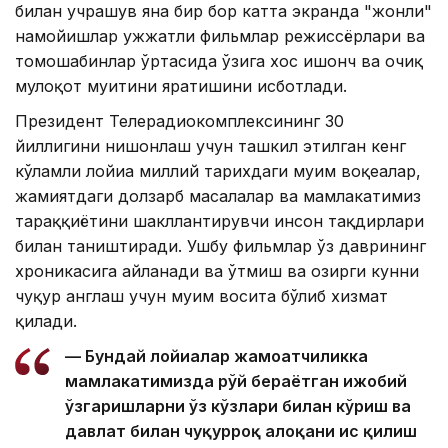
билан учрашув яна бир бор катта экранда "жонли"
намойишлар ҳужжатли фильмлар режиссёрлари ва
томошабинлар ўртасида ўзига хос ишонч ва очиқ
мулоқот муҳитини яратишини исботлади.
Президент Телерадиокомплексининг 30
йиллигини нишонлаш учун ташкил этилган кенг
кўламли лойиҳа миллий тарихдаги муҳим воқеалар,
жамиятдаги долзарб масалалар ва мамлакатимиз
тараққиётини шакллантирувчи инсон тақдирлари
билан таништиради. Ушбу фильмлар ўз даврининг
хроникасига айланади ва ўтмиш ва ҳозирги кунни
чуқур англаш учун муҳим восита бўлиб хизмат
қилади.
— Бундай лойиҳалар жамоатчиликка
мамлакатимизда рўй бераётган ижобий
ўзгаришларни ўз кўзлари билан кўриш ва
давлат билан чуқурроқ алоқани ҳис қилиш