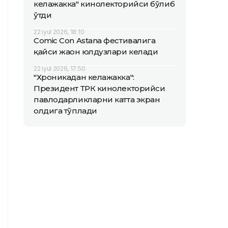
келажакка" кинолекторийси бўлиб
ўтди
22 iyul 2026, 18:10
Comic Con Astana фестивалига
қайси жаҳон юлдузлари келади
22 iyul 2026, 17:50
"Хроникадан келажакка":
Президент ТРК кинолекторийси
павлодарликларни катта экран
олдига тўплади