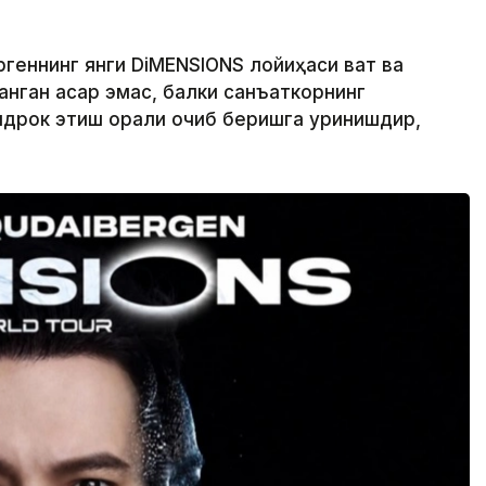
еннинг янги DiMENSIONS лойиҳаси вақт ва
анган асар эмас, балки санъаткорнинг
идрок этиш орқали очиб беришга уринишдир,