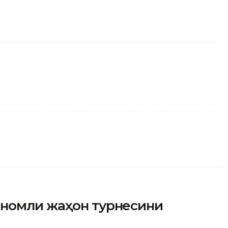
номли жаҳон турнесини