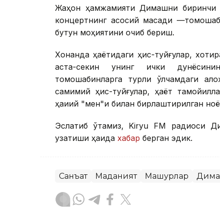
Жаҳон ҳамжамияти Димашни биринчи н
концертнинг асосий мақсади —томошаб
бутун моҳиятини очиб бериш.
Хонанда ҳаётидаги ҳис-туйғулар, хотир
аста-секин унинг ички дунёсини
томошабинларга турли ўлчамдаги алоҳ
самимий ҳис-туйғулар, ҳаёт тамойилла
ҳақиқий "мен"и билан бирлаштирилган ноё
Эслатиб ўтамиз, Kiryu FM радиоси Ди
узатиши ҳақида
хабар
берган эдик.
Санъат
Маданият
Машҳурлар
Дима