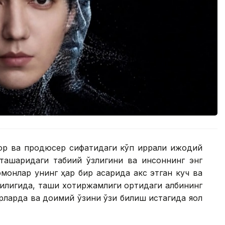
ор ва продюсер сифатидаги кўп қиррали ижодий
 ташқаридаги табиий ўзлигини ва инсоннинг энг
омонлар унинг ҳар бир асарида акс этган куч ва
қлигида, ташқи хотиржамлиги ортидаги қалбининг
рларда ва доимий ўзини ўзи билиш истагида яққол