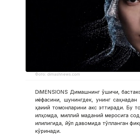
Фото: dimashnews.com
DiMENSIONS Димашнинг қўшиқчи, бастак
қиёфасини, шунингдек, унинг саҳнадан
ҳақиқий томонларини акс эттиради. Бу т
илҳомда, миллий маданий меросига соди
илиқлигида, йўл давомида тўпланган фик
кўринади.