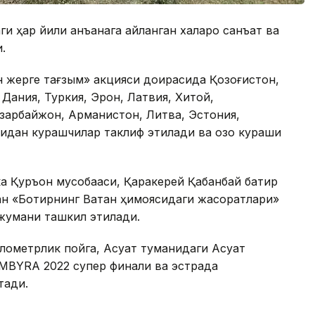
ги ҳар йили анъанага айланган халқаро санъат ва
.
 жерге тағзым» акцияси доирасида Қозоғистон,
 Дания, Туркия, Эрон, Латвия, Хитой,
Озарбайжон, Арманистон, Литва, Эстония,
дан курашчилар таклиф этилади ва қозоқ кураши
а Қуръон мусобақаси, Қаракерей Қабанбай батир
ан «Ботирнинг Ватан ҳимоясидаги жасоратлари»
жумани ташкил этилади.
лометрлик пойга, Ақсуат туманидаги Ақсуат
MBYRA 2022 супер финали ва эстрада
тади.