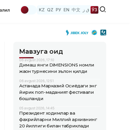
KZ
QZ
РУ
EN
中文
ق ز
ЎЗ
аҳлил
Мавзуга оид
06 avgust 2026, 17:10
Димаш янги DiMENSIONS номли
жаҳон турнесини эълон қилди
06 avgust 2026, 12:51
Астанада Марказий Осиёдаги энг
йирик поп-маданият фестивали
бошланди
05 avgust 2026, 14:45
Президент ходимлар ва
фахрийларни Миллий архивнинг
20 йиллиги билан табриклади