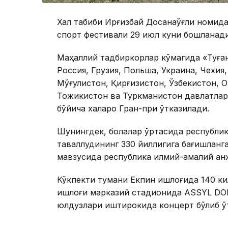
Халқ табиби Ирғизбай Досқанаўғли номида
спорт фестивали 29 июл куни бошланади
Маҳаллий тадбиркорлар кўмагида «Туған
Россия, Грузия, Польша, Украина, Чехия,
Мўғулистон, Қирғизистон, Ўзбекистон, 
Тожикистон ва Туркманистон давлатлари
бўйича халқаро Гран-при ўтказилади.
Шунингдек, болалар ўртасида республик
таваллудининг 330 йиллигига бағишланг
мавзусида республика илмий-амалий ан
Кўкпекти тумани Екпин қишлоғида 140 ки
қишлоғи марказий стадионида ASSYL DO
юлдузлари иштирокида концерт бўлиб ў