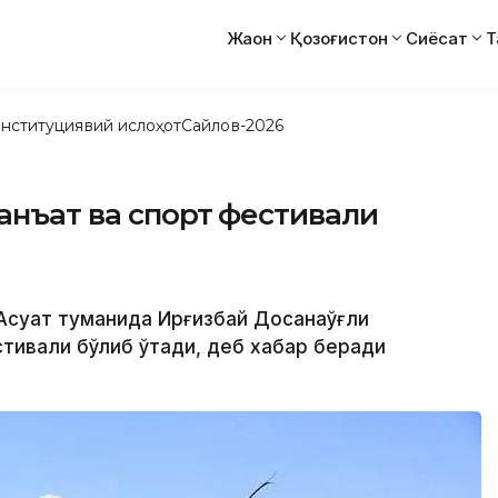
Жаҳон
Қозоғистон
Сиёсат
Т
нституциявий ислоҳот
Сайлов-2026
санъат ва спорт фестивали
Ақсуат туманида Ирғизбай Досқанаўғли
стивали бўлиб ўтади, деб хабар беради