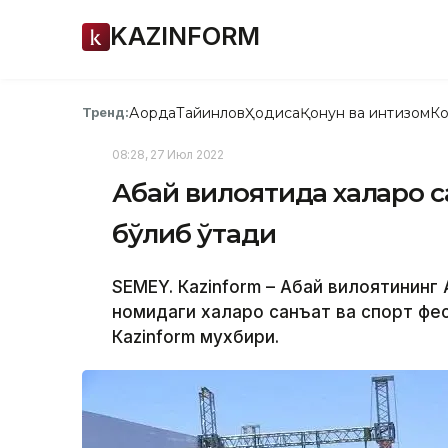
KAZINFORM
Ақорда
Тайинлов
Ҳодиса
Қонун ва интизом
Ко
Тренд:
08:28, 27 Июл 2022
Абай вилоятида халқаро 
бўлиб ўтади
SEMEY. Кazinform – Абай вилоятининг 
номидаги халқаро санъат ва спорт фе
Кazinform мухбири.