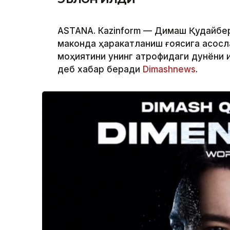
ASTANА. Кazinform — Димаш Қудайберг
маконда ҳаракатланиш ғоясига асосл
моҳиятини унинг атрофидаги дунёни 
деб хабар беради
Dimashnews
.