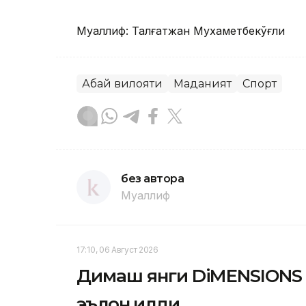
Муаллиф: Талғатжан Мухаметбекўғли
Абай вилояти
Маданият
Спорт
без автора
Муаллиф
17:10, 06 Август 2026
Димаш янги DiMENSIONS 
эълон қилди