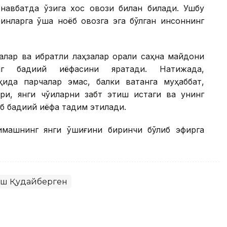
авбатда ўзига хос овози билан билади. Ушбу
инларга ўша ноёб овозга эга бўлган инсоннинг
алар ва ибратли лаҳзалар орқали саҳна майдони
нг бадиий қиёфасини яратади. Натижада,
ида парчалар эмас, балки ватанга муҳаббат,
ри, янги чўққиларни забт этиш истаги ва унинг
б бадиий қиёфа тақдим этилади.
машнинг янги қўшиғини биринчи бўлиб эфирга
ш Қудайберген