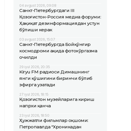
04 avgust 2026, 09:08
Санкт-Петербургдаги III
Қозоғистон-Россия медиа форуми:
Ҳақиқат дезинформациядан устун
бўлиши керак
03 avgust 2026, 15:07
Санкт-Петербургда Бойқўнғир
космодроми ҳақида фотокўргазма
очилди
29 iyul 2026, 20:35
Kiryu FM радиоси Димашнинг
янги қўшиғини биринчи бўлиб
эфирга узатади
27 iyul 2026, 18:15
Қозоғистон музейларига кириш
напрхи қанча
23 iyul 2026, 18:50
Ҳужжатли фильмлар оқшоми:
Петропавлда "Хроникадан