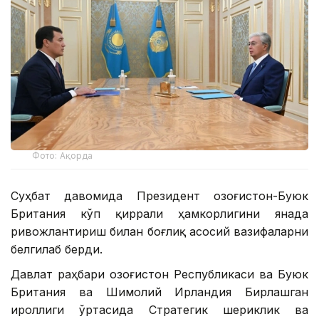
Фото: Ақорда
Суҳбат давомида Президент Қозоғистон-Буюк
Британия кўп қиррали ҳамкорлигини янада
ривожлантириш билан боғлиқ асосий вазифаларни
белгилаб берди.
Давлат раҳбари Қозоғистон Республикаси ва Буюк
Британия ва Шимолий Ирландия Бирлашган
Қироллиги ўртасида Стратегик шериклик ва