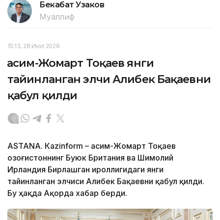
Бекабат Узаков
Муаллиф
15:13, 28 Июл 2026
Қасим-Жомарт Тоқаев янги
тайинланган элчи Алибек Бақаевни
қабул қилди
ASTANА. Каzinform – Қасим-Жомарт Тоқаев
Қозоғистоннинг Буюк Британия ва Шимолий
Ирландия Бирлашган Қироллигидаги янги
тайинланган элчиси Алибек Бақаевни қабул қилди.
Бу ҳақда Ақорда хабар берди.