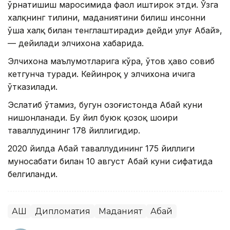
ўрнатишиш маросимида фаол иштирок этди. Ўзга
халқнинг тилини, маданиятини билиш инсонни
ўша халқ билан тенглаштиради» дейди улуғ Абай»,
— дейилади элчихона хабарида.
Элчихона маълумотларига кўра, ўтов ҳаво совиб
кетгунча туради. Кейинроқ у элчихона ичига
ўтказилади.
Эслатиб ўтамиз, бугун Қозоғистонда Абай куни
нишонланади. Бу йил буюк қозоқ шоири
таваллудининг 178 йиллигидир.
2020 йилда Абай таваллудининг 175 йиллиги
муносабати билан 10 август Абай куни сифатида
белгиланди.
АҚШ
Дипломатия
Маданият
Абай