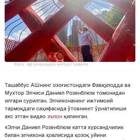
Фото: АҚШ элчихонаси матбуот хизмати
Ташаббус АҚШнинг Қозоғистондаги Фавқулодда ва
Мухтор Элчиси Даниел Розенблюм томонидан
илгари сурилган. Элчихонанинг ижтимоий
тармоқдаги саҳифасида ўтовнингг ўрнатилиши
акс этган видео
эълон
қилинган.
«Элчи Даниел Розенблюм катта хурсандчилик
билан элчихона ҳовлисида қозоқ уйини