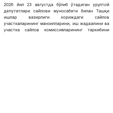
2026 йил 23 августда бўлиб ўтадиган Қурултой
депутатлари сайлови муносабати билан Ташқи
ишлар вазирлиги хориждаги сайлов
участкаларининг манзилларини, иш жадвалини ва
участка сайлов комиссияларининг таркибини
эълон қилди. Ушбу участкалар Қозоғистон
фуқароларининг хориждаги овоз беришини
ташкил қилиш учун яратилган.
Вазирлик маълумотларига кўра, участка сайлов
комиссиялари Қозоғистон Республикаси
Конституциявий қонунининг 17-моддаси 2-
бандига мувофиқ, Қозоғистон Республикаси
Президентининг 2026 йил 1 июлдаги 1338-сонли
"Қозоғистон Республикаси Қурултойи депутатлари
сайловини 2026 йил 23 августга тайинлаш
тўғрисида"ги Фармони, шунингдек, Қозоғистон
Республикаси Марказий сайлов комиссиясининг