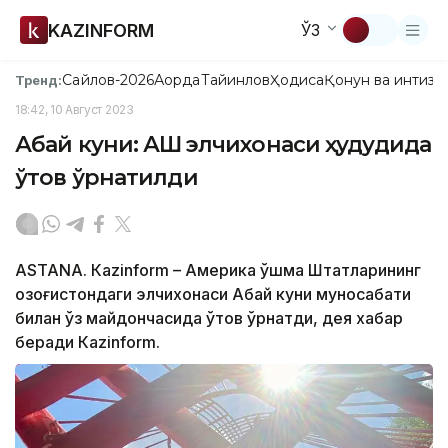
KAZINFORM
ЎЗ
Сайлов-2026
Ақорда
Тайинлов
Ҳодиса
Қонун ва интизо
Тренд:
18:42, 10 Август 2023
Абай куни: АҚШ элчихонаси ҳудудида
ўтов ўрнатилди
ASTANА. Каzinform – Америка Қўшма Штатларининг
Қозоғистондаги элчихонаси Абай куни муносабати
билан ўз майдончасида ўтов ўрнатди, дея хабар
беради Кazinform.