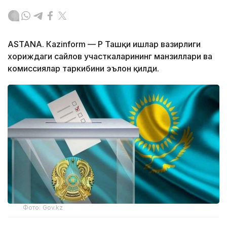
ASTANА. Кazinform — ҚР Ташқи ишлар вазирлиги
хориждаги сайлов участкаларининг манзиллари ва
комиссиялар таркибини эълон қилди.
Фото: Gov.kz