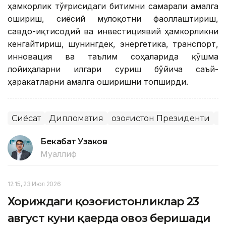
ҳамкорлик тўғрисидаги битимни самарали амалга
ошириш, сиёсий мулоқотни фаоллаштириш,
савдо-иқтисодий ва инвестициявий ҳамкорликни
кенгайтириш, шунингдек, энергетика, транспорт,
инновация ва таълим соҳаларида қўшма
лойиҳаларни илгари суриш бўйича саъй-
ҳаракатларни амалга оширишни топширди.
Сиёсат
Дипломатия
Қозоғистон Президенти
Б
Бекабат Узаков
Муаллиф
12:15, 23 Июл 2026
Хориждаги қозоғистонликлар 23
август куни қаерда овоз беришади