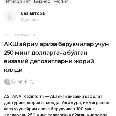
Иқтисодиёт
Бизнес
Молия
без автора
Муаллиф
20:36, 06 Август 2026
АҚШ айрим ариза берувчилар учун
250 минг долларгача бўлган
визавий депозитларни жорий
қилди
ASTANA. Kazinform — АҚШ янги визавий кафолат
дастурини жорий этмоқда. Унга кўра, иммиграцион
виза учун айрим ариза берувчилар 100 минг
доллардан 250 минг долларгача бўлган миқдорда