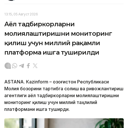
13:15, 05 Август 2026
Аёл тадбиркорларни
молиялаштиришни мониторинг
қилиш учун миллий рақамли
платформа ишга туширилди
ASTANА. Кazinform – Қозоғистон Республикаси
Молия бозорини тартибга солиш ва ривожлантириш
агентлиги аёл тадбиркорларни молиялаштиришни
мониторинг қилиш учун миллий таҳлилий
платформани ишга туширди.