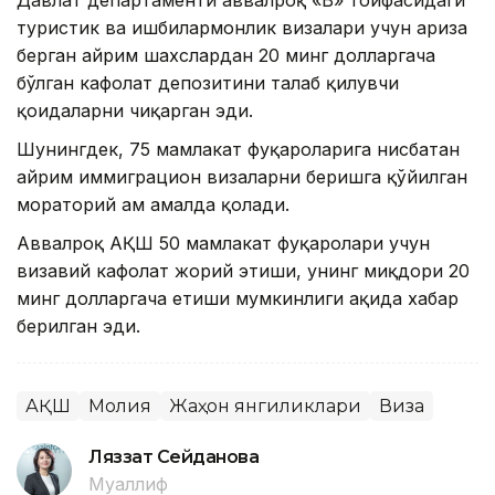
Давлат департаменти аввалроқ «B» тоифасидаги
туристик ва ишбилармонлик визалари учун ариза
берган айрим шахслардан 20 минг долларгача
бўлган кафолат депозитини талаб қилувчи
қоидаларни чиқарган эди.
Шунингдек, 75 мамлакат фуқароларига нисбатан
айрим иммиграцион визаларни беришга қўйилган
мораторий ҳам амалда қолади.
Аввалроқ АҚШ 50 мамлакат фуқаролари учун
визавий кафолат жорий этиши, унинг миқдори 20
минг долларгача етиши мумкинлиги ҳақида хабар
берилган эди.
АҚШ
Молия
Жаҳон янгиликлари
Виза
Ляззат Сейданова
Муаллиф