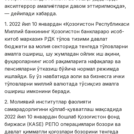
аксилтеррор амалиётлари давом эттирилмоқда»,
— дейилади хабарда.
1. 2022 йил 10 январдан «Қозоғистон Республикаси
Миллий банкининг Қозоғистон банклараро ҳисоб-
китоб маркази» РДК тўлов тизими давлат
бюджети ва молия секторида тенгеда тўловларни
амалга ошириш, шу жумладан ойлик иш ҳақини,
фуқароларнинг ҳисоб рақамларига нафақалар ва
пенсияларни ўтказиш бўйича нормал режимда
ишлайди. Бу ўз навбатида аҳоли ва бизнесга ички
тўловларни миллий валютада тўсиқсиз амалга
ошириш имконини беради.
2. Молиявий институтлар фаолияти
самарадорлигини қўллаб-қувватлаш мақсадида
2022 йил 10 январдан бошлаб Қозоғистон фонд
биржаси (КАSЕ) РЕПО операциялари бозори ва
давлат қимматли қоғозлари бозорини тенгеда