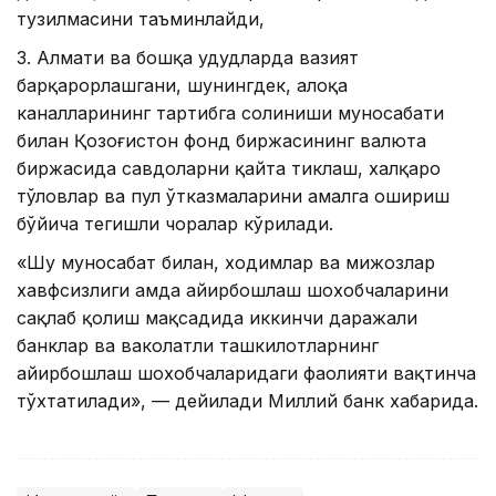
тузилмасини таъминлайди,
3. Алмати ва бошқа ҳудудларда вазият
барқарорлашгани, шунингдек, алоқа
каналларининг тартибга солиниши муносабати
билан Қозоғистон фонд биржасининг валюта
биржасида савдоларни қайта тиклаш, халқаро
тўловлар ва пул ўтказмаларини амалга ошириш
бўйича тегишли чоралар кўрилади.
«Шу муносабат билан, ходимлар ва мижозлар
хавфсизлиги ҳамда айирбошлаш шохобчаларини
сақлаб қолиш мақсадида иккинчи даражали
банклар ва ваколатли ташкилотларнинг
айирбошлаш шохобчаларидаги фаолияти вақтинча
тўхтатилади», — дейилади Миллий банк хабарида.