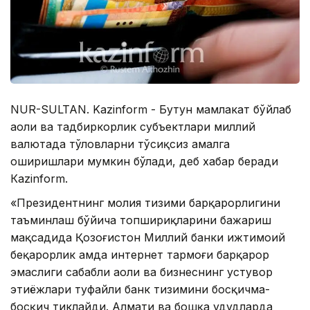
NUR-SULTAN. Kazinform - Бутун мамлакат бўйлаб
аҳоли ва тадбиркорлик субъектлари миллий
валютада тўловларни тўсиқсиз амалга
оширишлари мумкин бўлади, деб хабар беради
Кazinform.
«Президентнинг молия тизими барқарорлигини
таъминлаш бўйича топшириқларини бажариш
мақсадида Қозоғистон Миллий банки ижтимоий
беқарорлик ҳамда интернет тармоғи барқарор
эмаслиги сабабли аҳоли ва бизнеснинг устувор
эҳтиёжлари туфайли банк тизимини босқичма-
босқич тиклайди. Алмати ва бошқа ҳудудларда