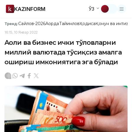
KAZINFORM
ЎЗ
Сайлов-2026
Ақорда
Тайинлов
Ҳодиса
Қонун ва интизо
Тренд:
16:15, 10 Январ 2022
Аҳоли ва бизнес ички тўловларни
миллий валютада тўсиқсиз амалга
ошириш имкониятига эга бўлади