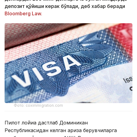
депозит қўйиши керак бўлади, деб хабар беради
Bloomberg Law.
Фото: coximmigration.com
Пилот лойиҳа дастлаб Доминикан
Республикасидан келган ариза берувчиларга