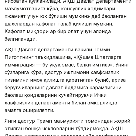
нисбатан қўлланилади. АҚШ Давлат департаменти
маълумотларига кўра, консуллик ходимлари
«жамият учун юк бўлиши мумкин» деб баҳоланган
шахслардан кафолат талаб қилиши мумкин.
Кафолат миқдори ҳар бир ҳолат учун алоҳида
белгиланади.
АҚШ Давлат департаменти вакили Томми
Пиготтнинг таъкидлашича, «Қўшма Штатларга
иммиграция — бу ҳуқуқ эмас, балки имтиёз». Унинг
сўзларига кўра, дастур ижтимоий хавфсизлик
тизимини ҳимоя қилишга қаратилган бўлиб, ариза
берувчиларнинг давлат ёрдамига қарамлигини
баҳолаш қоидаларини кучайтирувчи Ички
хавфсизлик департаменти билан ҳамкорликда
амалга ошириляпти.
Янги дастур Трамп маъмурияти томонидан жорий
этилган бошқа чекловларни тўлдирмоқда. АҚШ