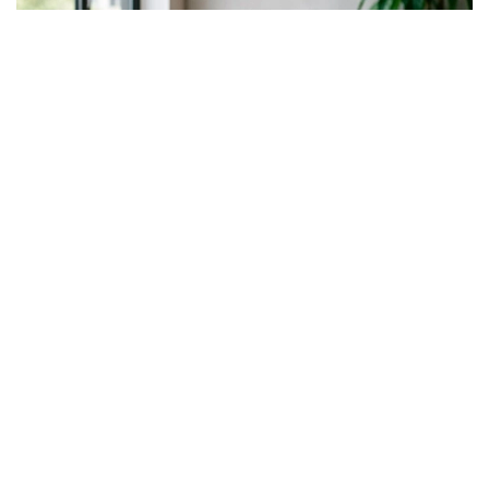
Фото: Молия бозорини тартибга солиш ва ривожлантириш
агентлиги
Янги рақамли ресурс Қозоғистонда аёлларнинг
молиявий ресурслардан фойдаланиш
имкониятларини тизимли ва шаффоф баҳолаш
имконини беради. Платформа Қозоғистонда
аёллар тадбиркорлигини молиялаштириш дастури
доирасида Европа тикланиш ва тараққиёт банки