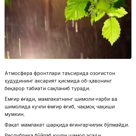
Атмосфера фронтлари таъсирида Қозоғистон
ҳудудининг аксарият қисмида об-ҳавонинг
беқарор табиати сақланиб туради.
Ёмғир ёғади, мамлакатнинг шимоли-ғарби ва
шимолида кучли ёмғир ёғиб, чақмоқ чақиши
мумкин.
Фақат мамлакат шарқида ёғингарчилик бўлмайди.
Республика бўйлаб кучли шамол эсади,