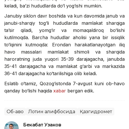
keladi, ba’zi hududlarda do‘l yog‘ishi mumkin.
Janubiy siklon davr boshida va kun davomida janub va
janubi-sharqiy tog‘li hududlarda mamlakat sharqiga
ta’sir qiladi, yomg‘ir va momaqaldiroq bo‘lishi
kutilmoqda. Barcha hududlar aholisi yana bir issiqlik
to‘lqinini kutmoqda: Erondan harakatlanayotgan iliq
havo massalari mamlakat shimoli va sharqida
haroratning juda yuqori 35-39 darajagacha, janubda
35-41 darajagacha va mamlakat g‘arbi va markazida
36-41 darajagacha ko‘tarilishiga olib keladi.
Eslatib o‘tamiz, Qozog‘istonda 7-avgust kuni ob-havo
qanday bo‘lishi haqida
xabar
bergan edik.
Об-ҳаво
Лотин алифбосида
Қазгидромет
Бекабат Узаков