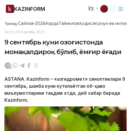
KAZINFORM
ЎЗ
Сайлов-2026
Ақорда
Тайинлов
Ҳодиса
Қонун ва интизо
Тренд:
09:02, 09 Сентябр 2023
9 сентябрь куни Қозоғистонда
момақалдироқ бўлиб, ёмғир ёғади
ASTANА. Кazinform – «Қазгидромет» синоптиклари 9
сентябрь, шанба куни кутилаётган об-ҳаво
маълумотларини тақдим этди, деб хабар беради
Kazinform.