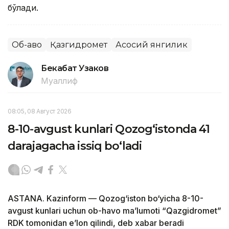
бўлади.
Об-ҳаво
Қазгидромет
Асосий янгилик
Бекабат Узаков
Муаллиф
08:05, 08 Август 2026
8-10-avgust kunlari Qozog‘istonda 41
darajagacha issiq bo‘ladi
ASTANA. Kazinform — Qozog‘iston bo‘yicha 8-10-
avgust kunlari uchun ob-havo ma’lumoti “Qazgidromet”
RDK tomonidan e’lon qilindi, deb xabar beradi