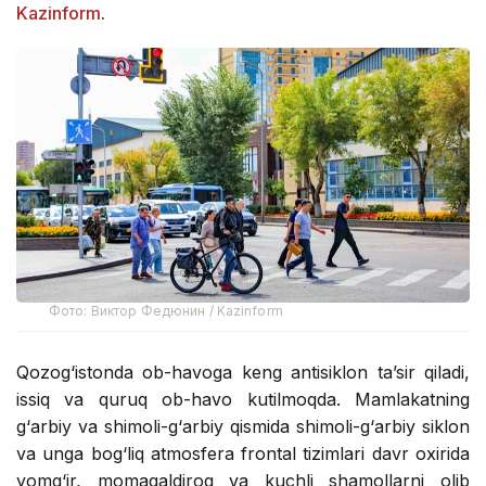
Kazinform
.
Фото: Виктор Федюнин / Kazinform
Qozog‘istonda ob-havoga keng antisiklon ta’sir qiladi,
issiq va quruq ob-havo kutilmoqda. Mamlakatning
g‘arbiy va shimoli-g‘arbiy qismida shimoli-g‘arbiy siklon
va unga bog‘liq atmosfera frontal tizimlari davr oxirida
yomg‘ir, momaqaldiroq va kuchli shamollarni olib