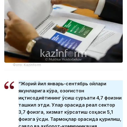
Фото: Kazinform
“Жорий йил январь-сентябрь ойлари
якунларига кўра, Қозоғистон
иқтисодиётининг ўсиш суръати 4,7 фоизни
ташкил этди. Улар орасида реал сектор
3,7 фоизга, хизмат кўрсатиш соҳаси 5,1
фоизга ўсди. Тармоқлар орасида қурилиш,
савдо ва ахборот-коммуникация