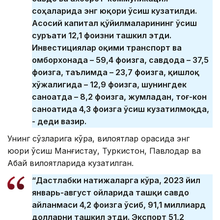
соҳаларида энг юқори ўсиш кузатилди.
Асосий капитал қўйилмаларининг ўсиш
суръати 12,1 фоизни ташкил этди.
Инвестициялар оқими транспорт ва
омборхонада – 59,4 фоизга, савдода – 37,5
фоизга, таълимда – 23,7 фоизга, қишлоқ
хўжалигида – 12,9 фоизга, шунингдек
саноатда – 8,2 фоизга, жумладан, тоғ-кон
саноатида 4,3 фоизга ўсиш кузатилмоқда,
- деди вазир.
Унинг сўзларига кўра, вилоятлар орасида энг
юқори ўсиш Манғистау, Туркистон, Павлодар ва
Абай вилоятларида кузатилган.
“Дастлабки натижаларга кўра, 2023 йил
январь-август ойларида ташқи савдо
айланмаси 4,2 фоизга ўсиб, 91,1 миллиард
долларни ташкил этди. Экспорт 51,2