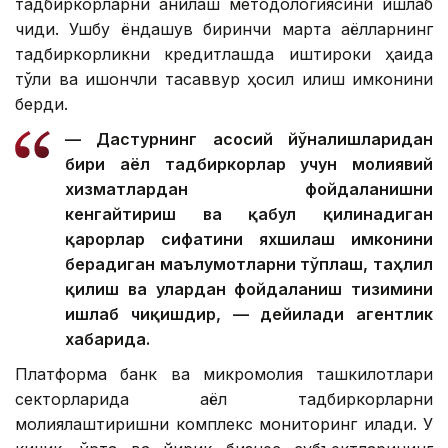
тадбиркорларни аниқлаш методологиясини ишлаб
чиқди. Ушбу ёндашув биринчи марта аёлларнинг
тадбиркорликни кредитлашда иштироки ҳақида
тўлиқ ва ишончли тасаввур ҳосил қилиш имконини
берди.
— Дастурнинг асосий йўналишларидан
бири аёл тадбиркорлар учун молиявий
хизматлардан фойдаланишни
кенгайтириш ва қабул қилинадиган
қарорлар сифатини яхшилаш имконини
берадиган маълумотларни тўплаш, таҳлил
қилиш ва улардан фойдаланиш тизимини
ишлаб чиқишдир, — дейилади агентлик
хабарида.
Платформа банк ва микромолия ташкилотлари
секторларида аёл тадбиркорларни
молиялаштиришни комплекс мониторинг қилади. У