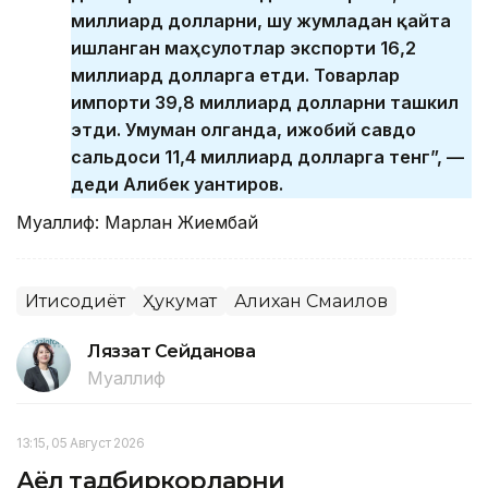
миллиард долларни, шу жумладан қайта
ишланган маҳсулотлар экспорти 16,2
миллиард долларга етди. Товарлар
импорти 39,8 миллиард долларни ташкил
этди. Умуман олганда, ижобий савдо
сальдоси 11,4 миллиард долларга тенг”, —
деди Алибек Қуантиров.
Муаллиф: Марлан Жиембай
Иқтисодиёт
Ҳукумат
Алихан Смаилов
Ляззат Сейданова
Муаллиф
13:15, 05 Август 2026
Аёл тадбиркорларни