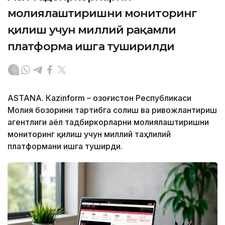
молиялаштиришни мониторинг
қилиш учун миллий рақамли
платформа ишга туширилди
ASTANА. Кazinform – Қозоғистон Республикаси
Молия бозорини тартибга солиш ва ривожлантириш
агентлиги аёл тадбиркорларни молиялаштиришни
мониторинг қилиш учун миллий таҳлилий
платформани ишга туширди.