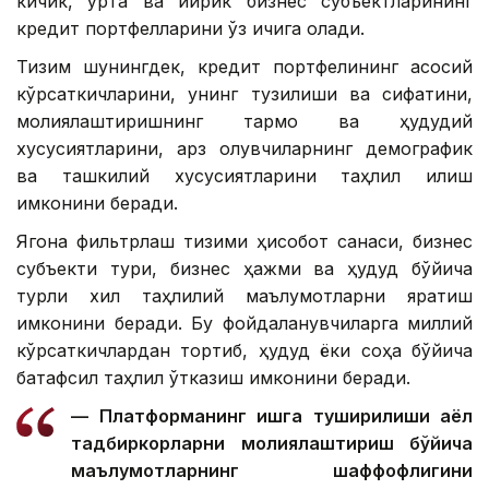
кичик, ўрта ва йирик бизнес субъектларининг
кредит портфелларини ўз ичига олади.
Тизим шунингдек, кредит портфелининг асосий
кўрсаткичларини, унинг тузилиши ва сифатини,
молиялаштиришнинг тармоқ ва ҳудудий
хусусиятларини, қарз олувчиларнинг демографик
ва ташкилий хусусиятларини таҳлил қилиш
имконини беради.
Ягона фильтрлаш тизими ҳисобот санаси, бизнес
субъекти тури, бизнес ҳажми ва ҳудуд бўйича
турли хил таҳлилий маълумотларни яратиш
имконини беради. Бу фойдаланувчиларга миллий
кўрсаткичлардан тортиб, ҳудуд ёки соҳа бўйича
батафсил таҳлил ўтказиш имконини беради.
— Платформанинг ишга туширилиши аёл
тадбиркорларни молиялаштириш бўйича
маълумотларнинг шаффофлигини