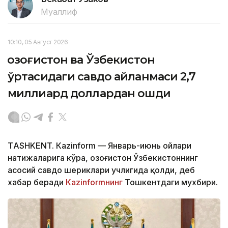
Муаллиф
10:10, 05 Август 2026
Қозоғистон ва Ўзбекистон
ўртасидаги савдо айланмаси 2,7
миллиард доллардан ошди
ТASHKENT. Кazinform — Январь-июнь ойлари
натижаларига кўра, Қозоғистон Ўзбекистоннинг
асосий савдо шериклари учлигида қолди, деб
хабар беради
Кazinformнинг
Тошкентдаги мухбири.