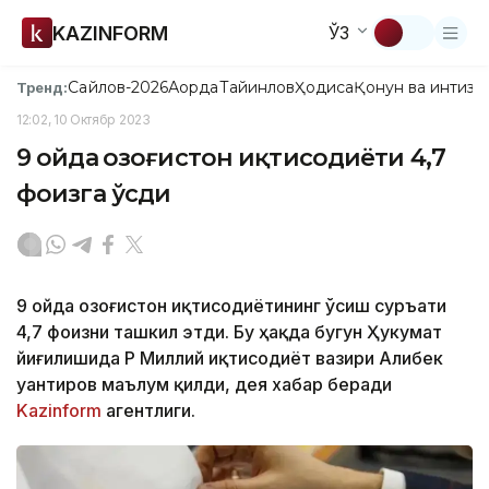
KAZINFORM
ЎЗ
Сайлов-2026
Ақорда
Тайинлов
Ҳодиса
Қонун ва интизо
Тренд:
12:02, 10 Октябр 2023
9 ойда Қозоғистон иқтисодиёти 4,7
фоизга ўсди
9 ойда Қозоғистон иқтисодиётининг ўсиш суръати
4,7 фоизни ташкил этди. Бу ҳақда бугун Ҳукумат
йиғилишида ҚР Миллий иқтисодиёт вазири Алибек
Қуантиров маълум қилди, дея хабар беради
Kazinform
агентлиги.