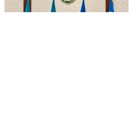
Фото: Алихан Асқар/Kazinform
Ўзбекистон Миллий статистика қўмитаси
маълумотларига кўра, мамлакатнинг ташқи савдо
айланмаси олти ой ичида 41 миллиард долларни
ташкил этди, бу 2025 йилнинг шу даврига
нисбатан 7,4 фоизга кўп. Январь-июнь ойларида
қўшни мамлакат дунёнинг 195 мамлакати билан
савдо қилган.