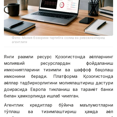
Фото: Молия бозорини тартибга солиш ва ривожлантириш
агентлиги
Янги рақамли ресурс Қозоғистонда аёлларнинг
молиявий ресурслардан фойдаланиш
имкониятларини тизимли ва шаффоф баҳолаш
имконини беради. Платформа Қозоғистонда
аёллар тадбиркорлигини молиялаштириш дастури
доирасида Европа тикланиш ва тараққиёт банки
билан ҳамкорликда ишлаб чиқилган.
Агентлик кредитлар бўйича маълумотларни
тўплаш ва тизимлаштириш ҳамда аёл