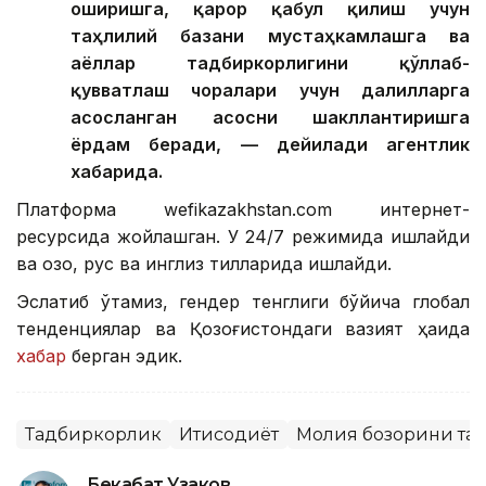
оширишга, қарор қабул қилиш учун
таҳлилий базани мустаҳкамлашга ва
аёллар тадбиркорлигини қўллаб-
қувватлаш чоралари учун далилларга
асосланган асосни шакллантиришга
ёрдам беради, — дейилади агентлик
хабарида.
Платформа wefikazakhstan.com интернет-
ресурсида жойлашган. У 24/7 режимида ишлайди
ва қозоқ, рус ва инглиз тилларида ишлайди.
Эслатиб ўтамиз, гендер тенглиги бўйича глобал
тенденциялар ва Қозоғистондаги вазият ҳақида
хабар
берган эдик.
Тадбиркорлик
Иқтисодиёт
Молия бозорини тар
Бекабат Узаков