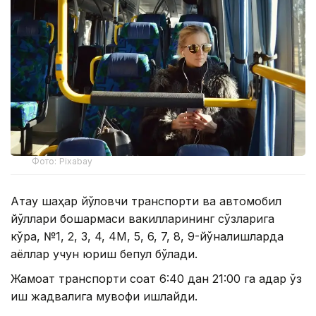
Фото: Рixabay
Ақтау шаҳар йўловчи транспорти ва автомобил
йўллари бошқармаси вакилларининг сўзларига
кўра, №1, 2, 3, 4, 4М, 5, 6, 7, 8, 9-йўналишларда
аёллар учун юриш бепул бўлади.
Жамоат транспорти соат 6:40 дан 21:00 га қадар ўз
иш жадвалига мувофиқ ишлайди.