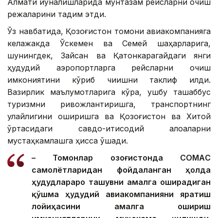
Алмати йўналишларида мунтазам рейсларни очиш
режаларини тақдим этди.
Ўз навбатида, Қозоғистон томони авиакомпанияга
келажакда Ўскемен ва Семей шаҳарларига,
шунингдек, Зайсан ва Қатонкарагайдаги янги
ҳудудий аэропортларга рейсларни очиш
имкониятини кўриб чиқишни таклиф қилди.
Вазирлик маълумотларига кўра, ушбу ташаббус
туризмни ривожлантиришга, транспортнинг
қулайлигини оширишга ва Қозоғистон ва Хитой
ўртасидаги савдо-иқтисодий алоқаларни
мустаҳкамлашга ҳисса қўшади.
– Томонлар Қозоғистонда CОМАC
самолётларидан фойдаланган ҳолда
ҳудудлараро ташувни амалга оширадиган
қўшма ҳудудий авиакомпанияни яратиш
лойиҳасини амалга ошириш