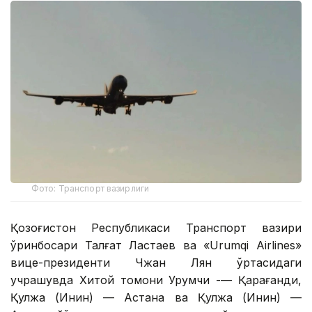
Фото: Транспорт вазирлиги
Қозоғистон Республикаси Транспорт вазири
ўринбосари Талғат Ластаев ва «Urumqi Airlines»
вице-президенти Чжан Лян ўртасидаги
учрашувда Хитой томони Урумчи -— Қарағанди,
Қулжа (Инин) — Астана ва Қулжа (Инин) —