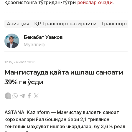
Қозоғистонга тўғридан-тўғри
рейслар очади
.
Авиация
ҚР Транспорт вазирлиги
Транспорт
Бекабат Узаков
Муаллиф
12:15, 24 Июл 2026
Манғистауда қайта ишлаш саноати
39% га ўсди
ASTANА. Кazinform — Манғистау вилояти саноат
корхоналари йил бошидан бери 2,1 триллион
тенгелик маҳсулот ишлаб чиқардилар, бу 3,6% реал