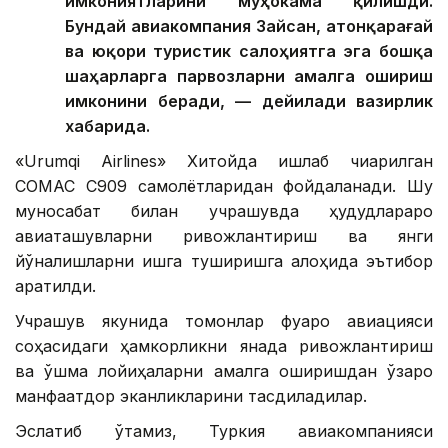
имкониятларини муҳокама қилишди.
Бундай авиакомпания Зайсан, Қатонқарағай
ва юқори туристик салоҳиятга эга бошқа
шаҳарларга парвозларни амалга ошириш
имконини беради, — дейилади вазирлик
хабарида.
«Urumqi Airlines» Хитойда ишлаб чиқарилган
COMAC C909 самолётларидан фойдаланади. Шу
муносабат билан учрашувда ҳудудлараро
авиаташувларни ривожлантириш ва янги
йўналишларни ишга туширишга алоҳида эътибор
қаратилди.
Учрашув якунида томонлар фуқаро авиацияси
соҳасидаги ҳамкорликни янада ривожлантириш
ва қўшма лойиҳаларни амалга оширишдан ўзаро
манфаатдор эканликларини тасдиқладилар.
Эслатиб ўтамиз, Туркия авиакомпанияси