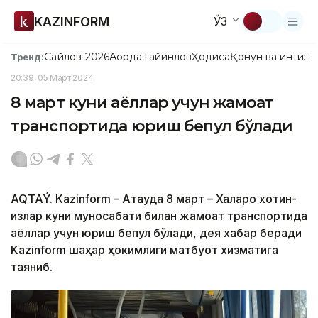
KAZINFORM
ЎЗ
Сайлов-2026
Ақорда
Тайинлов
Ҳодиса
Қонун ва интизо
Тренд:
20:39, 05 Март 2024
8 март куни аёллар учун жамоат
транспортида юриш бепул бўлади
AQTAÝ. Kazinform – Ақтауда 8 март – Халқаро хотин-
қизлар куни муносабати билан жамоат транспортида
аёллар учун юриш бепул бўлади, дея хабар беради
Kazinform шаҳар ҳокимлиги матбуот хизматига
таяниб.