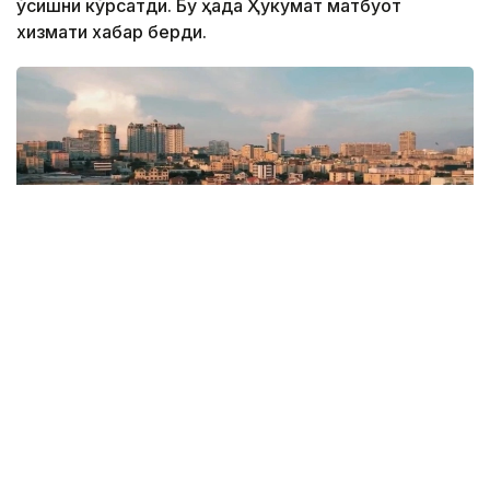
ўсишни кўрсатди. Бу ҳақда Ҳукумат матбуот
хизмати хабар берди.
Фото: Kazinform
Давлат раҳбарининг миллий иқтисодиётни
диверсификация қилиш ва мамлакатнинг
транспорт ва логистика салоҳиятини очиш бўйича
топшириқларини амалга ошириш доирасида