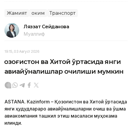
Жамият
Ҳоким
Транспорт
Ляззат Сейданова
Муаллиф
19:15, 03 Август 2026
Қозоғистон ва Хитой ўртасида янги
авиайўналишлар очилиши мумкин
ASTANА. Кazinform – Қозоғистон ва Хитой ўртасида
янги ҳудудлараро авиайўналишларни очиш ва қўшма
авиакомпания ташкил этиш масаласи муҳокама
қилинди.