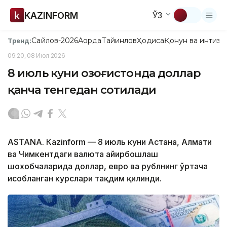
KAZINFORM
ЎЗ
Сайлов-2026
Ақорда
Тайинлов
Ҳодиса
Қонун ва интизо
Тренд:
09:20, 08 Июл 2026
8 июль куни Қозоғистонда доллар
қанча тенгедан сотилади
ASTANА. Кazinform — 8 июль куни Астана, Алмати
ва Чимкентдаги валюта айирбошлаш
шохобчаларида доллар, евро ва рублнинг ўртача
ҳисобланган курслари тақдим қилинди.