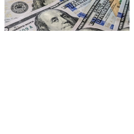
Фото: gazeta.uz
Kurs.kz маълумотларига кўра, ҳозирда
Астанадаги валюта айирбошлаш
шохобчаларида:
— доллар: сотиб олиш — 467,12 тенге, сотиш —
474,01 тенге;
— евро: сотиб олиш — 535,92 тенге, сотиш —
545,89 тенге;