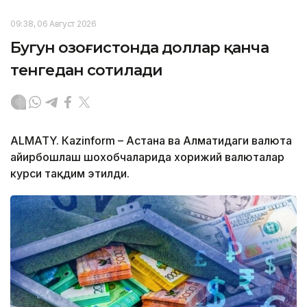
09:38, 06 Август 2026
Бугун Қозоғистонда доллар қанча
тенгедан сотилади
ALMATY. Кazinform – Астана ва Алматидаги валюта
айирбошлаш шохобчаларида хорижий валюталар
курси тақдим этилди.