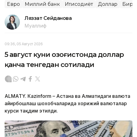
Евро
Миллий банк
Иқтисодиёт
Доллар
Бирж
Ляззат Сейданова
Муаллиф
09:36, 05 Август 2026
5 август куни Қозоғистонда доллар
қанча тенгедан сотилади
ALMATY. Кazinform – Астана ва Алматидаги валюта
айирбошлаш шохобчаларида хорижий валюталар
курси тақдим этилди.