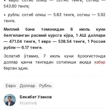
• евро: сотиб олиш — 537.40 тенге, сотиш —
543.60 тенге;
• рубль: сотиб олиш — 5.83 тенге, сотиш — 5.92
тенге.
Миллий банк томонидан 8 июль куни
белгиланган расмий курсга кўра, 1 АҚШ доллари
— 471.04 тенге, 1 евро — 538.54 тенге, 1 Россия
рубли — 6.17 тенге.
Эслатиб ўтамиз, 7 июль куни Қозоғистонда
доллар қанча тенгедан сотилиши ҳақида
хабар
берган эдик.
Евро
Доллар
Рубль
Бекабат Узаков
Муаллиф