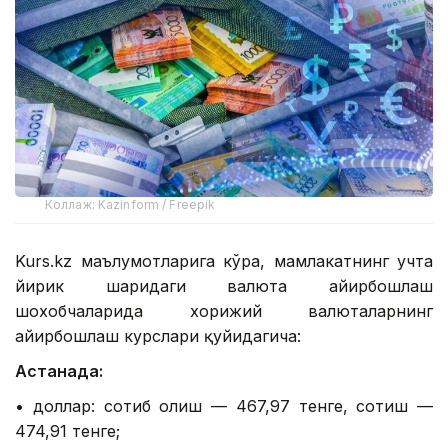
Коллаж: Kazinform / Freepik
Kurs.kz маълумотларига кўра, мамлакатнинг учта
йирик шаҳридаги валюта айирбошлаш
шохобчаларида хорижий валюталарнинг
айирбошлаш курслари қуйидагича:
Астанада:
• доллар: сотиб олиш — 467,97 тенге, сотиш —
474,91 тенге;