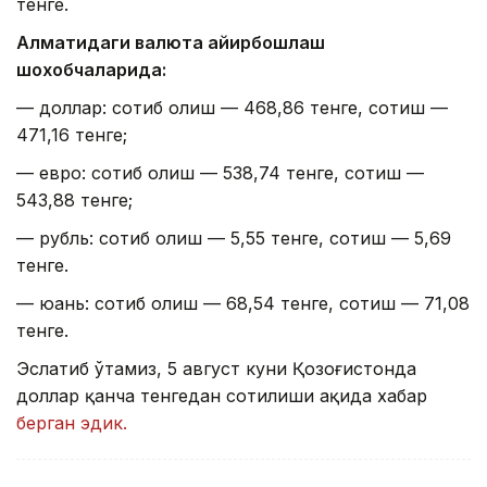
тенге.
Алматидаги валюта айирбошлаш
шохобчаларида:
— доллар: сотиб олиш — 468,86 тенге, сотиш —
471,16 тенге;
— евро: сотиб олиш — 538,74 тенге, сотиш —
543,88 тенге;
— рубль: сотиб олиш — 5,55 тенге, сотиш — 5,69
тенге.
— юань: сотиб олиш — 68,54 тенге, сотиш — 71,08
тенге.
Эслатиб ўтамиз, 5 август куни Қозоғистонда
доллар қанча тенгедан сотилиши ҳақида хабар
берган эдик.