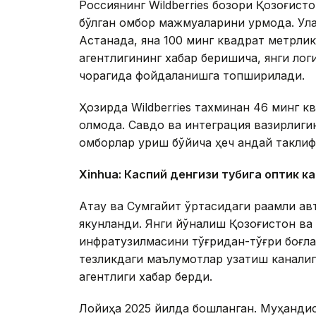
Россиянинг Wildberries бозори Қозоғис
бўлган омбор мажмуаларини қурмоқда. У
Астанада, яна 100 минг квадрат метрл
агентлигининг хабар беришича, янги ло
чорагида фойдаланишга топширилади.
Ҳозирда Wildberries тахминан 46 минг 
олмоқда. Савдо ва интеграция вазирлигин
омборлар қуриш бўйича ҳеч қандай таклиф
Xinhuа: Каспий денгизи тубига оптик к
Ақтау ва Сумгайит ўртасидаги рақамли ав
якунланди. Янги йўналиш Қозоғистон в
инфратузилмасини тўғридан-тўғри боғла
тезликдаги маълумотлар узатиш каналиг
агентлиги хабар берди.
Лойиҳа 2025 йилда бошланган. Муҳандисл