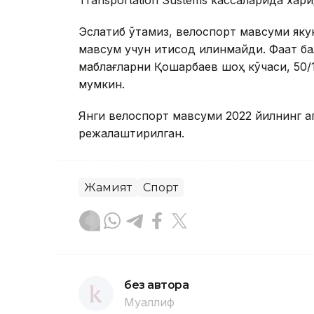
Эслатиб ўтамиз, велоспорт мавсуми яку
мавсум учун иқтисод қилинмайди. Фақат б
маблағларни Қошқарбаев шоҳ кўчаси, 50/
мумкин.
Янги велоспорт мавсуми 2022 йилнинг 
режалаштирилган.
Жамият
Спорт
без автора
Муаллиф