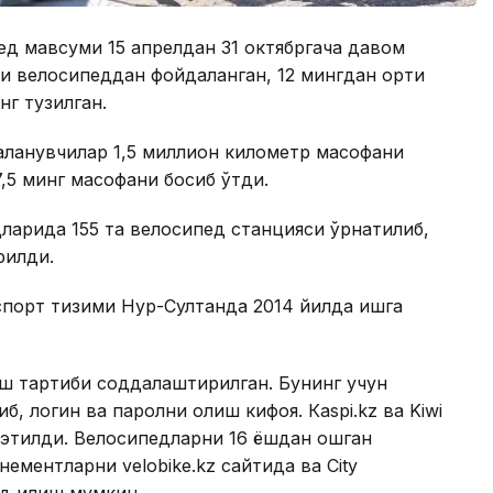
ед мавсуми 15 апрелдан 31 октябргача давом
ши велосипеддан фойдаланган, 12 мингдан ортиқ
нг тузилган.
ланувчилар 1,5 миллион километр масофани
,5 минг масофани босиб ўтди.
арида 155 та велосипед станцияси ўрнатилиб,
рилди.
спорт тизими Нур-Султанда 2014 йилда ишга
ш тартиби соддалаштирилган. Бунинг учун
б, логин ва паролни олиш кифоя. Кaspi.kz ва Kiwi
 этилди. Велосипедларни 16 ёшдан ошган
ментларни velobike.kz сайтида ва City
д қилиш мумкин.