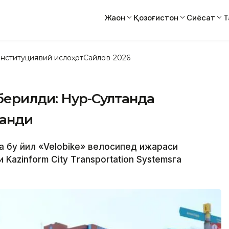
Жаҳон
Қозоғистон
Сиёсат
Т
нституциявий ислоҳот
Сайлов-2026
берилди: Нур-Султанда
ланди
а бу йил «Velobike» велосипед ижараси
Kazinform City Тransportation Systemsга