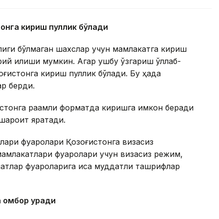
тонга кириш пуллик бўлади
олиги бўлмаган шахслар учун мамлакатга кириш
й қилиши мумкин. Агар ушбу ўзгариш қўллаб-
оғистонга кириш пуллик бўлади. Бу ҳақда
ар берди.
истонга рақамли форматда киришга имкон беради
 шароит яратади.
лари фуқаролари Қозоғистонга визасиз
амлакатлари фуқаролари учун визасиз режим,
атлар фуқароларига қисқа муддатли ташрифлар
а омбор қуради