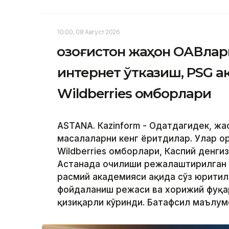
10:00, 08 Август 2026
Қозоғистон жаҳон ОАВлар
интернет ўтказиш, PSG 
Wildberries омборлари
ASTANА. Кazinform - Одатдагидек, жа
масалаларни кенг ёритдилар. Улар о
Wildberries омборлари, Каспий денги
Астанада очилиши режалаштирилган
расмий академияси ҳақида сўз юритил
фойдаланиш режаси ва хорижий фуқар
қизиқарли кўринди. Батафсил маълу