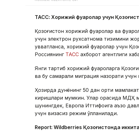
ТАСС: Хорижий фуқаролар учун Қозоғис
Қозоғистон хорижий фуқаролар ва фуқар
учун электрон рухсатнома тизимини жори
қувватланса, хорижий фуқаролар учун Қоз
Россиянинг
ТАСС
ахборот агентлиги хаб
Янги тартиб хорижий фуқароларга Қозоғ
ва бу самарали миграция назорати учун
Ҳозирда дунёнинг 50 дан ортиқ мамлакат
киришлари мумкин. Улар орасида МДҲ м
шунингдек, Европа Иттифоқига аъзо давл
учун визасиз режим қўлланилади.
Report: Wildberries Қозоғистонда иккит