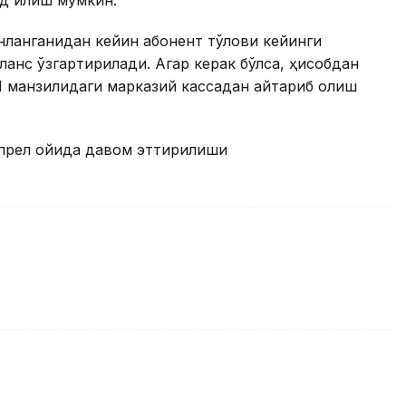
нланганидан кейин абонент тўлови кейинги
аланс ўзгартирилади. Aгар керак бўлса, ҳисобдан
1 манзилидаги марказий кассадан қайтариб олиш
апрел ойида давом эттирилиши