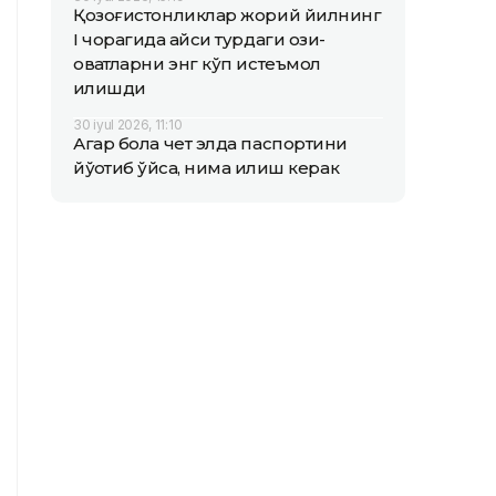
Қозоғистонликлар жорий йилнинг
I чорагида қайси турдаги озиқ-
овқатларни энг кўп истеъмол
қилишди
30 iyul 2026, 11:10
Агар бола чет элда паспортини
йўқотиб қўйса, нима қилиш керак