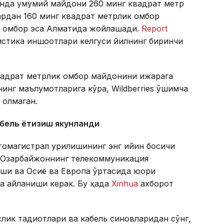
тонда умумий майдони 260 минг квадрат метр
лардан 160 минг квадрат метрлик омбор
ик омбор эса Алматида жойлашади.
Report
гистика иншоотлари келгуси йилнинг биринчи
квадрат метрлик омбор майдонини ижарага
инг маълумотларига кўра, Wildberries қўшимча
 олмаган.
абель ётқизиш якунланди
томагистрал қурилишининг энг қийин босқичи
а Озарбайжоннинг телекоммуникация
ши ва Осиё ва Европа ўртасида юқори
а айланиши керак. Бу ҳақда
Xinhua
ахборот
ик тадқиқотлари ва кабель синовларидан сўнг,