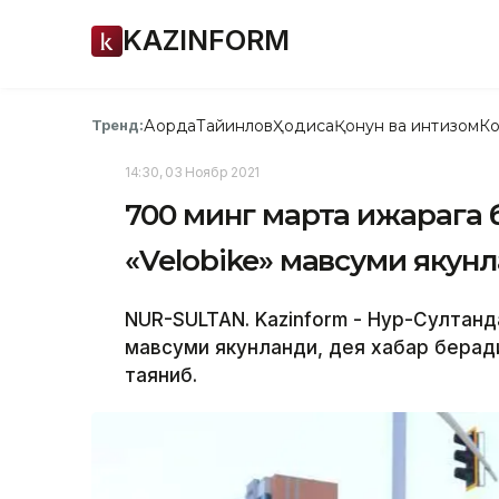
KAZINFORM
Ақорда
Тайинлов
Ҳодиса
Қонун ва интизом
Ко
Тренд:
14:30, 03 Ноябр 2021
700 минг марта ижарага 
«Velobike» мавсуми якун
NUR-SULTAN. Kazinform - Нур-Султанд
мавсуми якунланди, дея хабар беради 
таяниб.