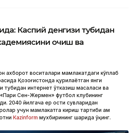
ида: Каспий денгизи тубидан
академиясини очиш ва
ҳон ахборот воситалари мамлакатдаги кўплаб
расида Қозоғистонда қурилаётган янги
зи тубидан интернет ўтказиш масаласи ва
 «Пари Сен-Жермен» футбол клубининг
ди. 2040 йилгача ер ости сувларидан
олар учун мамлакатга кириш тартиби ҳам
мотни
Кazinform
мухбирининг шарҳида ўқинг.