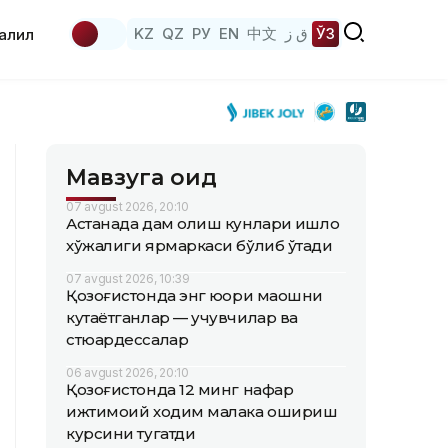
KZ
QZ
РУ
EN
中文
ق ز
ЎЗ
аҳлил
Мавзуга оид
07 avgust 2026, 20:10
Астанада дам олиш кунлари қишлоқ
хўжалиги ярмаркаси бўлиб ўтади
07 avgust 2026, 10:39
Қозоғистонда энг юқори маошни
кутаётганлар — учувчилар ва
стюардессалар
06 avgust 2026, 20:10
Қозоғистонда 12 минг нафар
ижтимоий ходим малака ошириш
курсини тугатди