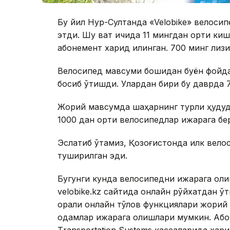
Бу йил Нур-Султанда «Velobike» велосип
этди. Шу вақт ичида 11 мингдан ортиқ ки
абонемент харид қилинган. 700 минг лизи
Велосипед мавсуми бошидан буён фойда
босиб ўтишди. Улардан бири бу даврда 7
Жорий мавсумда шаҳарнинг турли ҳудудл
1000 дан ортиқ велосипедлар ижарага бе
Эслатиб ўтамиз, Қозоғистонда илк вело
туширилган эди.
Бугунги кунда велосипедни ижарага оли
velobike.kz сайтида онлайн рўйхатдан ўти
орқали онлайн тўлов функциялари жорий
одамлар ижарага олишлари мумкин. Абоне
Тransportation Sustems кассаларида хари