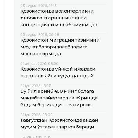
05 avgust 2026, 12:15
Қозоғистонда волонтёрликни
ривожлантиришнинг янги
концепцияси ишлаб чиқилмоқда
05 avgust 2026, 09:08
Қозоғистон миграция тизимини
меҳнат бозори талабларига
мослаштирмоқда
01 avgust 2026, 08:00
Қозоғистонда уй-жой ижараси
нархлари қайси ҳудудда қандай
31 iyul 2026, 18:17
Бу йил қарийб 450 минг болага
мактабга тайёргарлик кўришда
ёрдам берилади — вазирлик
31 iyul 2026, 08:00
1 августдан Қозоғистонда қандай
муҳим ўзгаришлар юз беради
30 iyul 2026, 15:19