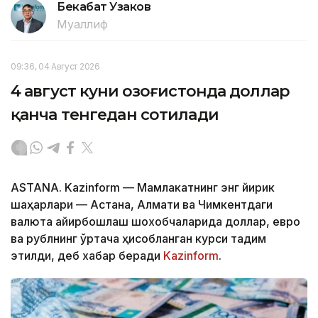
Бекабат Узаков
Муаллиф
09:36, 04 Август 2026
4 август куни Қозоғистонда доллар
қанча тенгедан сотилади
ASTANA. Kazinform — Мамлакатнинг энг йирик
шаҳарлари — Астана, Алмати ва Чимкентдаги
валюта айирбошлаш шохобчаларида доллар, евро
ва рублнинг ўртача ҳисобланган курси тақдим
этилди, деб хабар беради
Kazinform
.