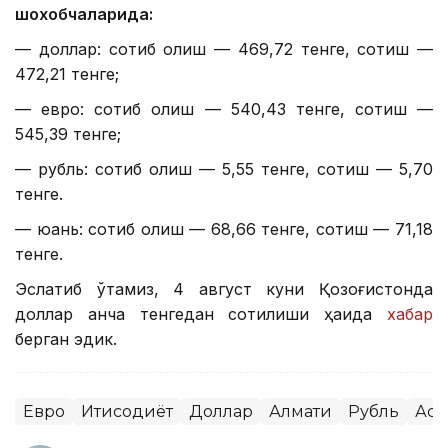
шохобчаларида:
— доллар: сотиб олиш — 469,72 тенге, сотиш —
472,21 тенге;
— евро: сотиб олиш — 540,43 тенге, сотиш —
545,39 тенге;
— рубль: сотиб олиш — 5,55 тенге, сотиш — 5,70
тенге.
— юань: сотиб олиш — 68,66 тенге, сотиш — 71,18
тенге.
Эслатиб ўтамиз, 4 август куни Қозоғистонда
доллар қанча тенгедан сотилиши ҳақида
хабар
берган эдик.
Евро
Иқтисодиёт
Доллар
Алмати
Рубль
Аст