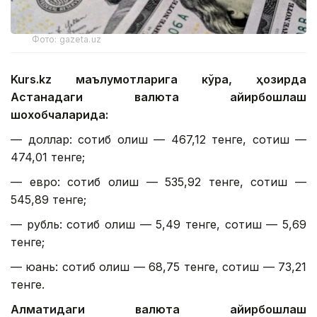
Фото: gazeta.uz
Kurs.kz маълумотларига кўра, ҳозирда
Астанадаги валюта айирбошлаш
шохобчаларида:
— доллар: сотиб олиш — 467,12 тенге, сотиш —
474,01 тенге;
— евро: сотиб олиш — 535,92 тенге, сотиш —
545,89 тенге;
— рубль: сотиб олиш — 5,49 тенге, сотиш — 5,69
тенге;
— юань: сотиб олиш — 68,75 тенге, сотиш — 73,21
тенге.
Алматидаги валюта айирбошлаш