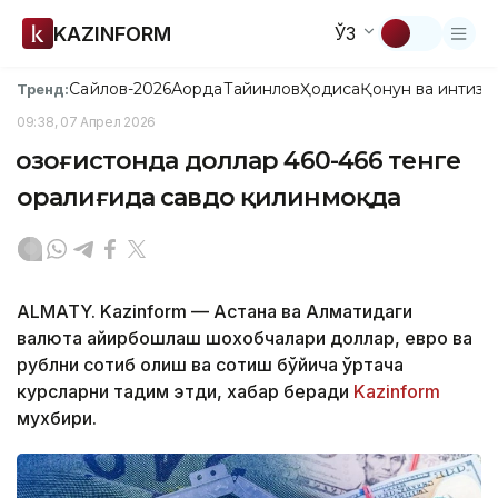
KAZINFORM
ЎЗ
Сайлов-2026
Ақорда
Тайинлов
Ҳодиса
Қонун ва интизо
Тренд:
09:38, 07 Апрел 2026
Қозоғистонда доллар 460-466 тенге
оралиғида савдо қилинмоқда
ALMATY. Kazinform — Астана ва Алматидаги
валюта айирбошлаш шохобчалари доллар, евро ва
рублни сотиб олиш ва сотиш бўйича ўртача
курсларни тақдим этди, хабар беради
Kazinform
мухбири.