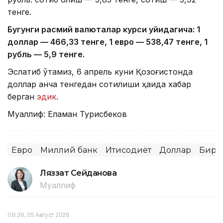
тенге.
Бугунги расмий валюталар курси қуйидагича: 1
доллар — 4
66
,3
3
тенге, 1 евро — 5
38
,
47
тенге, 1
рубль — 5,
9
тенге.
Эслатиб ўтамиз, 6 апрель куни Қозоғистонда
доллар қанча тенгедан сотилиши ҳақида хабар
берган
эдик
.
Муаллиф: Еламан Турисбеков
Евро
Миллий банк
Иқтисодиёт
Доллар
Бирж
Ляззат Сейданова
Муаллиф
09:36, 05 Август 2026