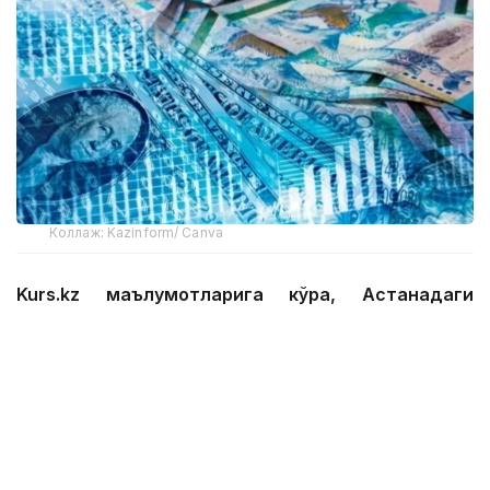
Коллаж: Kazinform/ Canva
Kurs.kz маълумотларига кўра, Астанадаги
валюта айирбошлаш шохобчаларидаги жорий
ўртача валюта курси:
доллар: сотиб олиш — 469.01 тенге, сотиш —
475.97 тенге;
евро: сотиб олиш — 538.00 тенге, сотиш —
547.97 тенге;