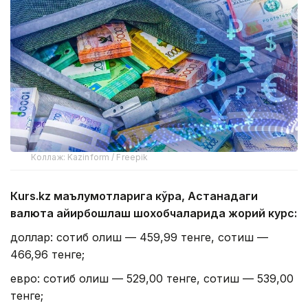
Коллаж: Kazinform / Freepik
Кurs.kz маълумотларига кўра, Астанадаги
валюта айирбошлаш шохобчаларида жорий курс:
доллар: сотиб олиш — 459,99 тенге, сотиш —
466,96 тенге;
евро: сотиб олиш — 529,00 тенге, сотиш — 539,00
тенге;