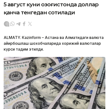
5 август куни Қозоғистонда доллар
қанча тенгедан сотилади
ALMATY. Кazinform – Астана ва Алматидаги валюта
айирбошлаш шохобчаларида хорижий валюталар
курси тақдим этилди.