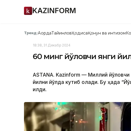
KAZINFORM
Ақорда
Тайинлов
Ҳодиса
Қонун ва интизом
Ко
Тренд:
18:38, 31 Декабр 2024
60 минг йўловчи янги йи
ASTANA. Kazinform — Миллий йўловчи 
йилни йўлда кутиб олади. Бу ҳақда “
қилди.