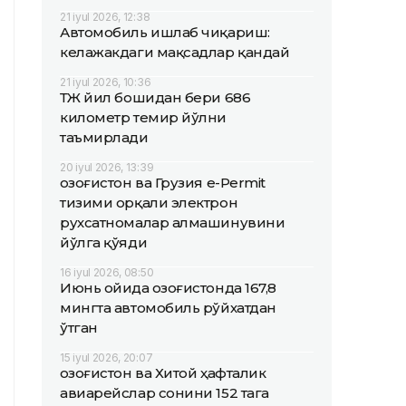
21 iyul 2026, 12:38
Автомобиль ишлаб чиқариш:
келажакдаги мақсадлар қандай
21 iyul 2026, 10:36
ҚТЖ йил бошидан бери 686
километр темир йўлни
таъмирлади
20 iyul 2026, 13:39
Қозоғистон ва Грузия e-Permit
тизими орқали электрон
рухсатномалар алмашинувини
йўлга қўяди
16 iyul 2026, 08:50
Июнь ойида Қозоғистонда 167,8
мингта автомобиль рўйхатдан
ўтган
15 iyul 2026, 20:07
Қозоғистон ва Хитой ҳафталик
авиарейслар сонини 152 тага