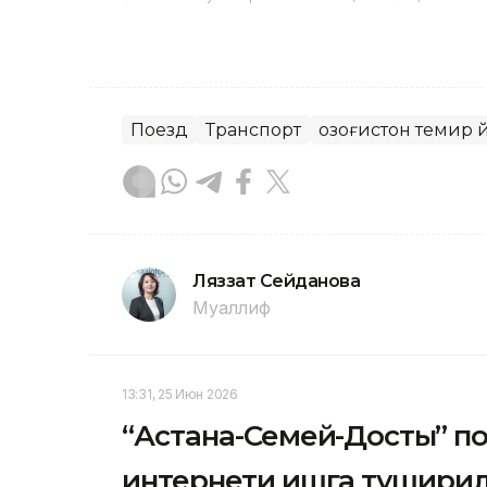
Поезд
Транспорт
Қозоғистон темир 
Ляззат Сейданова
Муаллиф
13:31, 25 Июн 2026
“Астана-Семей-Достық” 
интернети ишга тушири