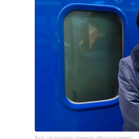
Фото: «Жолаушылар тасымалы» АҚ баспасөз қызметі