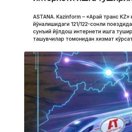
ASTANA. Kazinform – «Арай транс KZ»
йўналишидаги 121/122-сонли поездида
сунъий йўлдош интернети ишга тушири
ташувчилар томонидан хизмат кўрсат