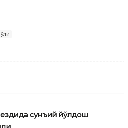
йўли
поездида сунъий йўлдош
лди