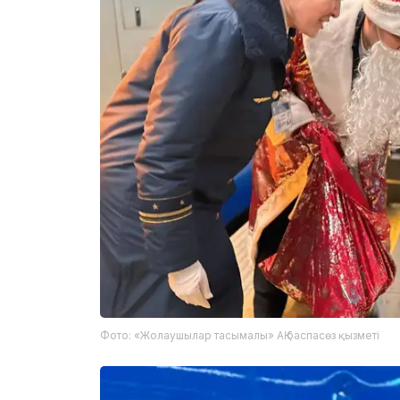
Фото: «Жолаушылар тасымалы» АҚ баспасөз қызметі