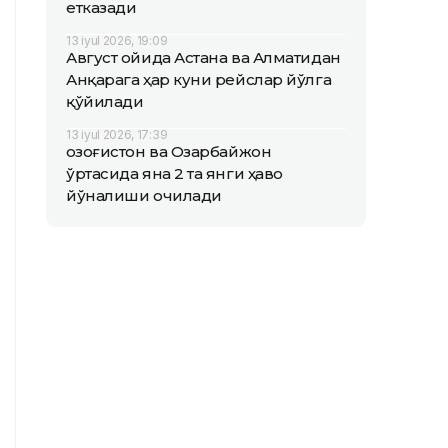
етказади
13 iyul 2026, 19:09
Август ойида Астана ва Алматидан
Анқарага ҳар куни рейслар йўлга
қўйилади
13 iyul 2026, 17:39
Қозоғистон ва Озарбайжон
ўртасида яна 2 та янги ҳаво
йўналиши очилади