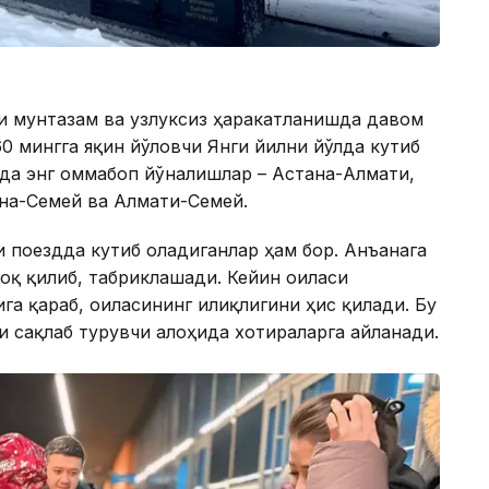
ри мунтазам ва узлуксиз ҳаракатланишда давом
0 мингга яқин йўловчи Янги йилни йўлда кутиб
да энг оммабоп йўналишлар – Астана-Алмати,
на-Семей ва Алмати-Семей.
и поездда кутиб оладиганлар ҳам бор. Анъанага
ироқ қилиб, табриклашади. Кейин оиласи
га қараб, оиласининг илиқлигини ҳис қилади. Бу
и сақлаб турувчи алоҳида хотираларга айланади.