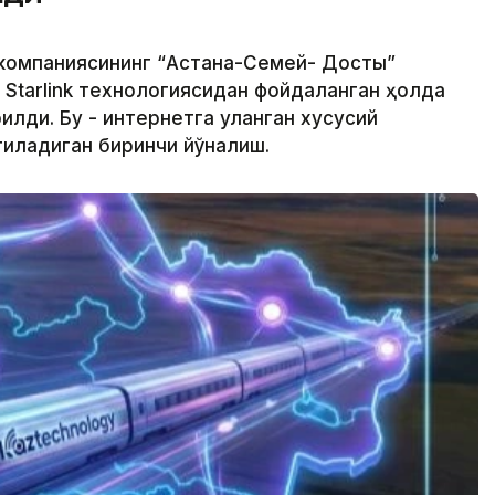
 компаниясининг “Астана-Семей- Достық”
 Starlink технологиясидан фойдаланган ҳолда
лди. Бу - интернетга уланган хусусий
иладиган биринчи йўналиш.