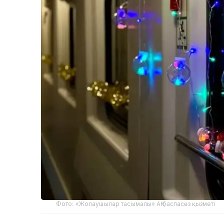
Фото: «Жолаушылар тасымалы» АҚ баспасөз қызметі