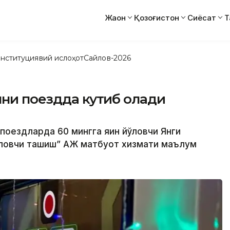
Жаҳон
Қозоғистон
Сиёсат
Т
нституциявий ислоҳот
Сайлов-2026
лни поездда кутиб олади
поездларда 60 мингга яқин йўловчи Янги
Йўловчи ташиш” АЖ матбуот хизмати маълум