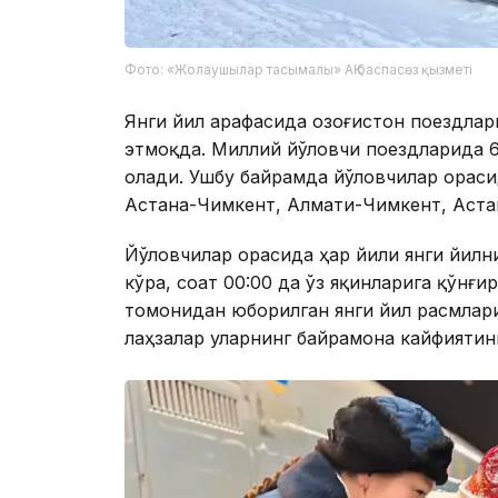
Фото: «Жолаушылар тасымалы» АҚ баспасөз қызметі
Янги йил арафасида Қозоғистон поездла
этмоқда. Миллий йўловчи поездларида 6
олади. Ушбу байрамда йўловчилар ораси
Астана-Чимкент, Алмати-Чимкент, Аста
Йўловчилар орасида ҳар йили янги йилн
кўра, соат 00:00 да ўз яқинларига қўнғ
томонидан юборилган янги йил расмлари
лаҳзалар уларнинг байрамона кайфиятин