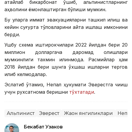
атайлаб бикарбонат қўшиб, альпинистларнинг
аҳволини ёмонлаштирган бўлиши мумкин.
Бу уларга қиммат эвакуацияларни ташкил қилиш ва
кейин суғурта тўловларини қайта ишлаш имконини
берди.
Ушбу схема иштирокчилари 2022 йилдан бери 20
миллион долларгача даромад олишлари
мумкинлиги тахмин қилинмоқда. Расмийлар ҳам
2018 йилдан бери шунга ўхшаш ишларни тергов
қилиб келмоқдалар.
Эслатиб ўтамиз, Непал ҳукумати Эверестга чиқиш
учун рухсатнома беришни
тўхтатади
.
Альпинист
Эверест
Жаҳон янгиликлари
Непа
Бекабат Узаков