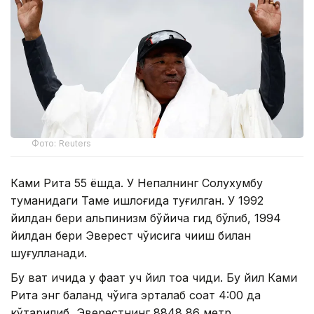
Фото: Reuters
Ками Рита 55 ёшда. У Непалнинг Солухумбу
туманидаги Таме қишлоғида туғилган. У 1992
йилдан бери альпинизм бўйича гид бўлиб, 1994
йилдан бери Эверест чўққисига чиқиш билан
шуғулланади.
Бу вақт ичида у фақат уч йил тоққа чиқди. Бу йил Ками
Рита энг баланд чўққига эрталаб соат 4:00 да
кўтарилиб, Эверестнинг 8848,86 метр