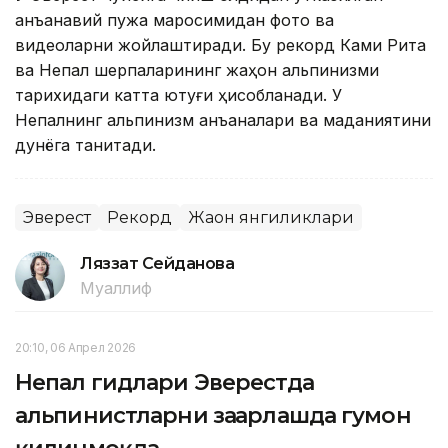
анъанавий пужа маросимидан фото ва
видеоларни жойлаштиради. Бу рекорд Ками Рита
ва Непал шерпаларининг жаҳон альпинизми
тарихидаги катта ютуғи ҳисобланади. У
Непалнинг альпинизм анъаналари ва маданиятини
дунёга танитади.
Эверест
Рекорд
Жаҳон янгиликлари
Ляззат Сейданова
Муаллиф
20:10, 06 Апрел 2026
Непал гидлари Эверестда
альпинистларни заҳарлашда гумон