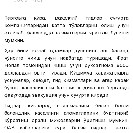
Фото: АЗЕРТАДЖ
Терговга кўра, маҳаллий гидлар суғурта
компанияларидан катта тўловларни олиш учун
атайлаб фавқулодда вазиятларни яратган бўлиши
мумкин.
Ҳар йили юзлаб одамлар дунёнинг энг баланд
чўққисига чиқиш учун навбатда туришади. Фақат
Непал томонидан чиқиш учун рухсатнома 9000
доллардан ортиқ туради. Қўшимча харажатларга
ускуналар, саёҳат, гид хизматлари ва агар керак
бўлса, касаллик ёки бахтсиз ҳодиса юз берганда
фавқулодда эвакуация учун суғурта киради.
Гидлар кислород етишмаслиги билан боғлиқ
баландлик касаллиги аломатларини бўрттириб
кўрсатиш орқали мижозларни қўрқитиши мумкин.
ОАВ хабарларига кўра, баъзи гидлар овқатга