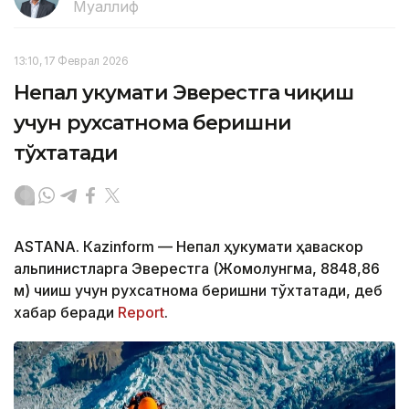
Муаллиф
13:10, 17 Феврал 2026
Непал ҳукумати Эверестга чиқиш
учун рухсатнома беришни
тўхтатади
ASTANА. Кazinform — Непал ҳукумати ҳаваскор
альпинистларга Эверестга (Жомолунгма, 8848,86
м) чиқиш учун рухсатнома беришни тўхтатади, деб
хабар беради
Report
.