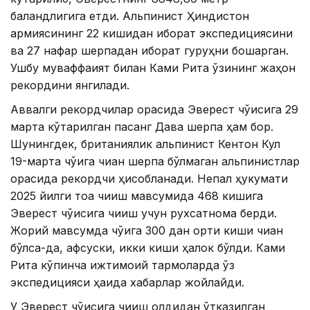
баландлигига етди. Альпинист Ҳиндистон
армиясининг 22 кишидан иборат экспедициясини
ва 27 нафар шерпадан иборат гуруҳни бошқарган.
Ушбу муваффақият билан Ками Рита ўзининг жаҳон
рекордини янгилади.
Аввалги рекордчилар орасида Эверест чўққисига 29
марта кўтарилган пасанг Дава шерпа ҳам бор.
Шунингдек, британиялик альпинист Кентон Кул
19-марта чўққига чиққан шерпа бўлмаган альпинистлар
орасида рекордчи ҳисобланади. Непал ҳукумати
2025 йилги тоққа чиқиш мавсумида 468 кишига
Эверест чўққисига чиқиш учун рухсатнома берди.
Жорий мавсумда чўққига 300 дан ортиқ киши чиққан
бўлса-да, афсуски, икки киши ҳалок бўлди. Ками
Рита кўпинча ижтимоий тармоқларда ўз
экспедицияси ҳақида хабарлар жойлайди.
У Эверест чўққисига чиқиш олдидан ўтказилган