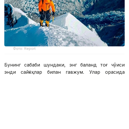
Фото: Report
Бунинг сабаби шундаки, энг баланд тоғ чўққиси
энди сайёҳлар билан гавжум. Улар орасида
машҳур блогерлар ва тажрибасиз альпинистлар
ҳам бор.
Жанубий Осиё мамлакатининг туризм
департаменти директори Ҳимала Гаутама
Эверестга чиқиш учун рухсатномалар фақат ариза
берувчи Непалда 7000 метрдан баланд бўлган
камида битта чўққига чиққанлигини тасдиқловчи