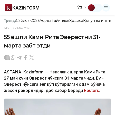
KAZINFORM
ЎЗ
Сайлов-2026
Ақорда
Тайинлов
Ҳодиса
Қонун ва интизо
Тренд:
14:28, 27 Май 2025
55 ёшли Ками Рита Эверестни 31-
марта забт этди
ASTANA. Kazinform — Непаллик шерпа Ками Рита
27 май куни Эверест чўққисига 31-марта чиқди. Бу -
Эверест чўққисига энг кўп кўтарилган одам бўйича
жаҳон рекордидир, деб хабар беради
Reuters
.