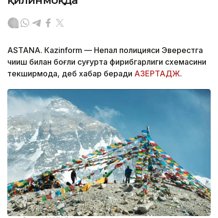
қилинмоқда
ASTANА. Кazinform — Непал полицияси Эверестга
чиқиш билан боғлиқ суғурта фирибгарлиги схемасини
текширмоқда, деб хабар беради
АЗEРТАДЖ
.