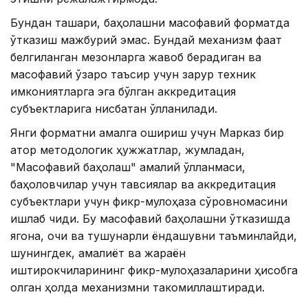
Бундан ташқари, баҳолашни масофавий форматда
ўтказиш мажбурий эмас. Бундай механизм фақат
белгиланган мезонларга жавоб берадиган ва
масофавий ўзаро таъсир учун зарур техник
имкониятларга эга бўлган аккредитация
субъектларига нисбатан қўлланилади.
Янги форматни амалга ошириш учун Марказ бир
қатор методологик ҳужжатлар, жумладан,
"Масофавий баҳолаш" амалий қўлланмаси,
баҳоловчилар учун тавсиялар ва аккредитация
субъектлари учун фикр-мулоҳаза сўровномасини
ишлаб чиқди. Бу масофавий баҳолашни ўтказишда
ягона, очиқ ва тушунарли ёндашувни таъминлайди,
шунингдек, амалиёт ва жараён
иштирокчиларининг фикр-мулоҳазаларини ҳисобга
олган ҳолда механизмни такомиллаштиради.