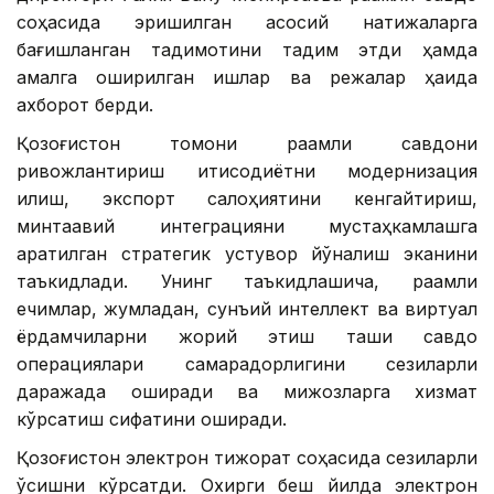
соҳасида эришилган асосий натижаларга
бағишланган тақдимотини тақдим этди ҳамда
амалга оширилган ишлар ва режалар ҳақида
ахборот берди.
Қозоғистон томони рақамли савдони
ривожлантириш иқтисодиётни модернизация
қилиш, экспорт салоҳиятини кенгайтириш,
минтақавий интеграцияни мустаҳкамлашга
қаратилган стратегик устувор йўналиш эканини
таъкидлади. Унинг таъкидлашича, рақамли
ечимлар, жумладан, сунъий интеллект ва виртуал
ёрдамчиларни жорий этиш ташқи савдо
операциялари самарадорлигини сезиларли
даражада оширади ва мижозларга хизмат
кўрсатиш сифатини оширади.
Қозоғистон электрон тижорат соҳасида сезиларли
ўсишни кўрсатди. Охирги беш йилда электрон