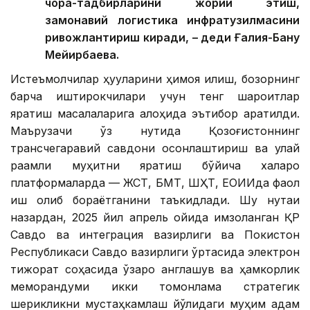
чора-тадбирларини жорий этиш,
замонавий логистика инфратузилмасини
ривожлантириш киради, – деди Ғалия-Бану
Мейирбаева.
Истеъмолчилар ҳуқуқларини ҳимоя қилиш, бозорнинг
барча иштирокчилари учун тенг шароитлар
яратиш масалаларига алоҳида эътибор қаратилди.
Маърузачи ўз нутқида Қозоғистоннинг
трансчегаравий савдони осонлаштириш ва қулай
рақамли муҳитни яратиш бўйича халқаро
платформаларда — ЖСТ, БМТ, ШҲТ, ЕОИИда фаол
иш олиб бораётганини таъкидлади. Шу нуқтаи
назардан, 2025 йил апрель ойида имзоланган ҚР
Савдо ва интеграция вазирлиги ва Покистон
Республикаси Савдо вазирлиги ўртасида электрон
тижорат соҳасида ўзаро англашув ва ҳамкорлик
меморандуми икки томонлама стратегик
шерикликни мустаҳкамлаш йўлидаги муҳим қадам