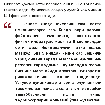
тижорат ҳажми етти баробар ошиб, 3,2 триллион
тенгега етди, бу чакана савдо умумий ҳажмининг
14,1 фоизини ташкил этади.
— Саноат янада юксалиш учун катта
имкониятларга эга. Бизда юқори рақамли
фойдаланиш имконияти, ривожланган
финтех инфратузилмаси ва 8 миллиондан
ортиқ фаол фойдаланувчи, яъни ёшлар
мавжуд. Биз 5 йилдан кейин ҳар бешинчи
харид онлайн тарзда амалга оширилишини
режалаштирмоқдамиз. Шу мақсадда жорий
йилнинг март ойида электрон тижоратни
ривожлантириш режаси тасдиқланди.
Устувор йўналишлар қаторига қонунчиликни
такомиллаштириш, аҳоли учун маърифий
ташаббусларни йўлга қўйиш,
тадбиркорларни молиявий қўллаб-қувватлаш