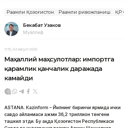
Рақамли Қозоғистон
Рақамли ривожланиш
ҚР С
Бекабат Узаков
Муаллиф
11:15, 04 Август 2026
Маҳаллий маҳсулотлар: импортга
қарамлик қанчалик даражада
камайди
ASTANА. Кazinform – Йилнинг биринчи ярмида ички
савдо айланмаси ҳажми 36,2 триллион тенгени
ташкил этди. Бу ҳақда Қозоғистон Республикаси