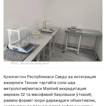
Фото: Экология вазирлиги
Қозоғистон Республикаси Савдо ва интеграция
вазирлиги Техник тартибга соли шва
метрологияқўмитаси Миллий аккредитация
маркази 32 та масофавий баҳолашни ўтказиб,
рақамли формат юқори даражадаги объективлик,