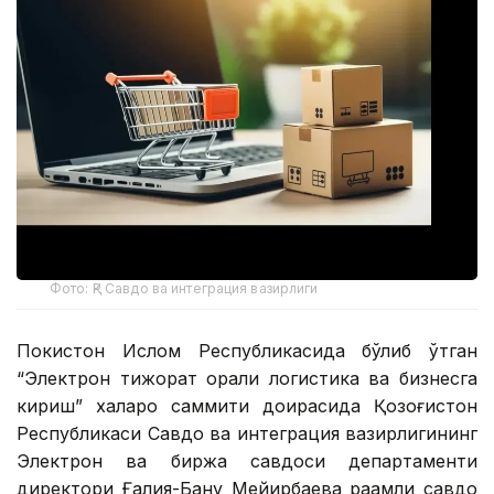
Фото: ҚР Савдо ва интеграция вазирлиги
Покистон Ислом Республикасида бўлиб ўтган
“Электрон тижорат орқали логистика ва бизнесга
кириш” халқаро саммити доирасида Қозоғистон
Республикаси Савдо ва интеграция вазирлигининг
Электрон ва биржа савдоси департаменти
директори Ғалия-Бану Мейирбаева рақамли савдо