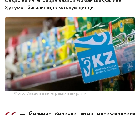
Савдо ва интеграция вазири Арман Шаққалиев
Ҳукумат йиғилишида маълум қилди.
Фото: Савдо ва интеграция вазирлиги
— Йилнинг биринчи ярми натижаларига
кўра, ички савдо айланмаси ҳажми 36,2
триллион тенгени ташкил этди, бу 15,3
фоизга ўсишдир. Асосий ўсиш озиқ-овқат