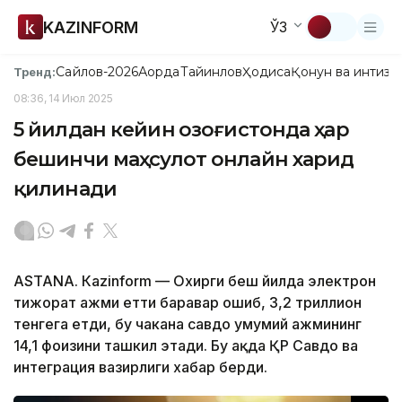
KAZINFORM
ЎЗ
Сайлов-2026
Ақорда
Тайинлов
Ҳодиса
Қонун ва интизо
Тренд:
08:36, 14 Июл 2025
5 йилдан кейин Қозоғистонда ҳар
бешинчи маҳсулот онлайн харид
қилинади
ASTANА. Кazinform — Охирги беш йилда электрон
тижорат ҳажми етти баравар ошиб, 3,2 триллион
тенгега етди, бу чакана савдо умумий ҳажмининг
14,1 фоизини ташкил этади. Бу ҳақда ҚР Савдо ва
интеграция вазирлиги хабар берди.