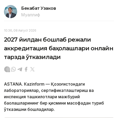
Бекабат Узаков
Муаллиф
10:36, 08 Август 2026
2027 йилдан бошлаб режали
аккредитация баҳолашлари онлайн
тарзда ўтказилади
ASTANА. Кazinform — Қозоғистондаги
лабораториялар, сертификатлаштириш ва
инспекция ташкилотлари мажбурий
баҳолашларининг бир қисмини масофадан туриб
ўтказишни бошладилар.