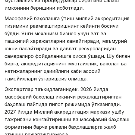
мустақиллик ва процедуралар сифатини сақлаш
имконини беришини исботлади.
Масофавий баҳолашга ўтиш миллий аккредитация
тизимини рақамлаштиришнинг кейинги босқичи
бўлди. Янги механизм бизнес учун вақт ва
ташкилий харажатларни камайтиради, маъмурий
юкни пасайтиради ва давлат ресурсларидан
самаралироқ фойдаланишга ҳисса қўшади. Шу билан
бирга, аккредитациянинг мустақиллик, ваколат ва
натижаларнинг ҳақиқийлиги каби асосий
тамойиллари ўзгаришсиз қолмоқда.
Экспертлар таъкидлаганидек, 2026 йилда
масофавий баҳолаш иккинчи режалаштирилган
баҳолаш пайтида пилот режимида ўтказилади.
2027 йилда Миллий аккредитация маркази ушбу
тажрибани кенгайтиришни ва масофавий баҳолаш
форматини барча режали баҳолашларга жалб
этишни режалажтирмоқда.