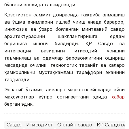
бўлгани алоҳида таъкидланди.
Қозоғистон саммит доирасида тажриба алмашиш
ва қўшма ечимларни ишлаб чиқиш янада барқарор,
инклюзив ва ўзаро боғланган минтақавий савдо
архитектурасини шакллантиришга ёрдам
беришига ишонч билдирди. ҚР Савдо ва
интеграция вазирлиги иқтисодий ўсишни
таъминлаш ва одамлар фаровонлигини ошириш
мақсадида очиқлик, технологик тараққиёт ва халқаро
ҳамкорликни мустаҳкамлаш тарафдори эканини
тасдиқлади.
Эслатиб ўтамиз, аввалроқ маркетплейсларда қайси
маҳсулотлар кўпроқ сотилаётгани ҳақида
хабар
берган эдик.
Савдо
Иқтисодиёт
Онлайн савдо
ҚР Савдо ва