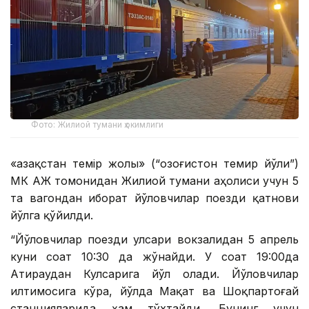
Фото: Жилиой тумани ҳокимлиги
«Қазақстан темір жолы» (“Қозоғистон темир йўли”)
МК АЖ томонидан Жилиой тумани аҳолиси учун 5
та вагондан иборат йўловчилар поезди қатнови
йўлга қўйилди.
“Йўловчилар поезди Қулсари вокзалидан 5 апрель
куни соат 10:30 да жўнайди. У соат 19:00да
Атираудан Кулсарига йўл олади. Йўловчилар
илтимосига кўра, йўлда Мақат ва Шоқпартоғай
станцияларида ҳам тўхтайди. Бунинг учун