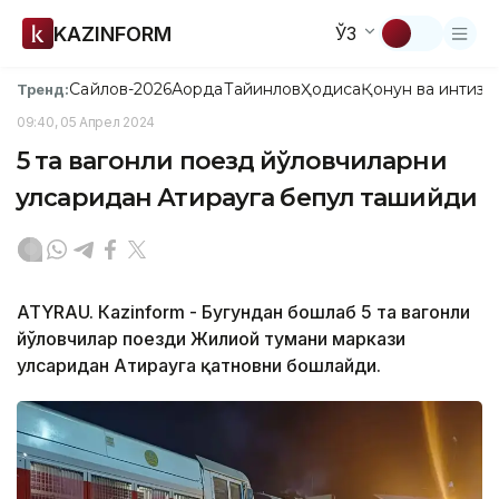
KAZINFORM
ЎЗ
Сайлов-2026
Ақорда
Тайинлов
Ҳодиса
Қонун ва интизо
Тренд:
09:40, 05 Апрел 2024
5 та вагонли поезд йўловчиларни
Қулсаридан Атирауга бепул ташийди
ATYRAU. Кazinform - Бугундан бошлаб 5 та вагонли
йўловчилар поезди Жилиой тумани маркази
Қулсаридан Атирауга қатновни бошлайди.