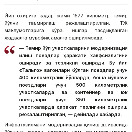
Йил охирига қадар жами 1577 километр темир
йўлни таъмирлаш режалаштирилган. ҚТЖ
маълумотларига кўра, ишлар тасдиқланган
жадвалга мувофиқ амалга оширилмоқда.
— Темир йўл участкаларини модернизация
қилиш поездлар ҳаракати хавфсизлигини
оширади ва тезликни оширади. Бу йил
«Тальго» вагонлари бўлган поездлар учун
400 километрлик йўлларда, бошқа йўловчи
поездлари учун 500 километрлик
участкаларда ва контейнер ва юк
поездлари учун 350 километрлик
участкаларда ҳаракат тезлигини ошириш
режалаштирилган, — дейилади хабарда.
Инфратузилмани модернизация қилиш доирасида