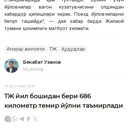
йўловчилар вагон кузатувчисини олдиндан
хабардор қилишлари керак. Поезд йўловчиларни
бепул ташийди”, — дея хабар берди Жилиой
тумани ҳокимлиги матбуот хизмати.
Атирау вилояти
ҚТЖ
Ҳудудлар
Бекабат Узаков
Муаллиф
10:36, 21 Июл 2026
ҚТЖ йил бошидан бери 686
километр темир йўлни таъмирлади