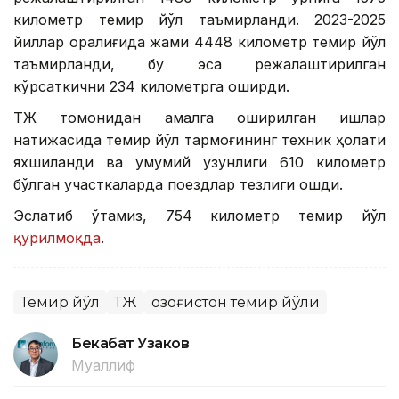
километр темир йўл таъмирланди. 2023-2025
йиллар оралиғида жами 4448 километр темир йўл
таъмирланди, бу эса режалаштирилган
кўрсаткични 234 километрга оширди.
ҚТЖ томонидан амалга оширилган ишлар
натижасида темир йўл тармоғининг техник ҳолати
яхшиланди ва умумий узунлиги 610 километр
бўлган участкаларда поездлар тезлиги ошди.
Эслатиб ўтамиз, 754 километр темир йўл
қурилмоқда
.
Темир йўл
ҚТЖ
Қозоғистон темир йўли
Бекабат Узаков
Муаллиф