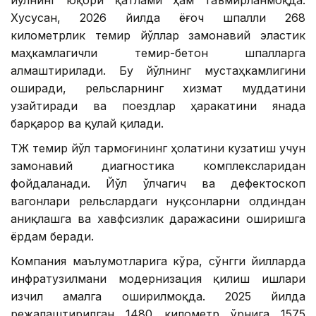
йўлнинг юқори қатлами ҳам таъмирланмоқда.
Хусусан, 2026 йилда ёғоч шпалли 268
километрлик темир йўллар замонавий эластик
маҳкамлагичли темир-бетон шпалларга
алмаштирилади. Бу йўлнинг мустаҳкамлигини
оширади, рельсларнинг хизмат муддатини
узайтиради ва поездлар ҳаракатини янада
барқарор ва қулай қилади.
ҚТЖ темир йўл тармоғининг ҳолатини кузатиш учун
замонавий диагностика комплексларидан
фойдаланади. Йўл ўлчагич ва дефектоскоп
вагонлари рельслардаги нуқсонларни олдиндан
аниқлашга ва хавфсизлик даражасини оширишга
ёрдам беради.
Компания маълумотларига кўра, сўнгги йилларда
инфратузилмани модернизация қилиш ишлари
изчил амалга оширилмоқда. 2025 йилда
режалаштирилган 1480 километр ўрнига 1575