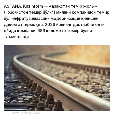
ASTANА. Кazinform — «Қазақстан темір жолы»
("Қозоғистон темир йўли") миллий компанияси темир
йўл инфратузилмасини модернизация қилишни
давом эттирмоқда. 2026 йилнинг дастлабки олти
ойида компания 686 километр темир йўлни
таъмирлади.
Фото: pixabay.com