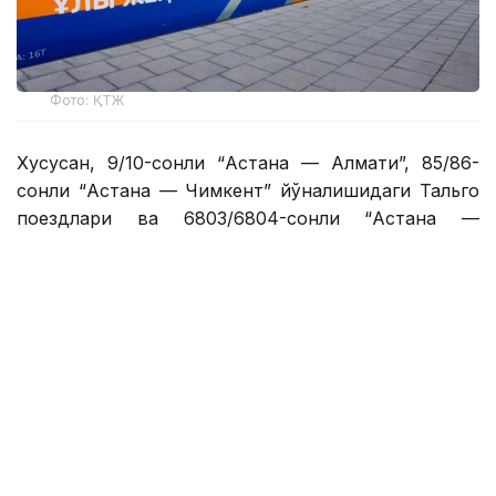
Фото: ҚТЖ
Хусусан, 9/10-сонли “Астана — Алмати”, 85/86-
сонли “Астана — Чимкент” йўналишидаги Тальго
поездлари ва 6803/6804-сонли “Астана —
Атбасар”, 7502/7501-сонли “Астана — Павлодар”,
7507/7508-сонли “Астана — Кўкшетау” электр
поездлари махсус тематик безаклар билан йўлга
чиқди.