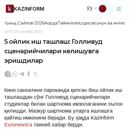
KAZINFORM
ЎЗ
Сайлов-2026
Ақорда
Тайинлов
Ҳодиса
Қонун ва интизо
Тренд:
20:10, 25 Сентябр 2023
5 ойлик иш ташлаш: Голливуд
сценарийчилари келишувга
эришдилар
Кино саноатини пароканда қилган беш ойлик иш
ташлашдан сўнг Голливуд сценарийчилари
студиялар билан шартнома имзолаганини эълон
қилишди. Мазкур шартнома уларга ишлашга
қайтиш имконини беради. Бу ҳақда Kazinform
Euronewsга
таяниб хабар берди.