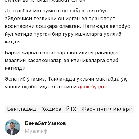
Дастлабки маълумотларга кўра, автобус
ҳайдовчиси тезликни оширган ва транспорт
воситасини бошқара олмаган. Натижада автобус
йўл четида турган бир гуруҳ ишчиларга урилиб
кетди.
Барча жароҳатланганлар шошилинч равишда
маҳаллий касалхоналар ва клиникаларга олиб
кетилди.
Эслатиб ўтамиз, Таиландда ўқувчи мактабда ўқ
узиши оқибатида етти киши
ҳалок бўлди
.
Бангладеш
Ҳодиса
ЙТҲ
Жаҳон янгиликлари
Бекабат Узаков
Муаллиф