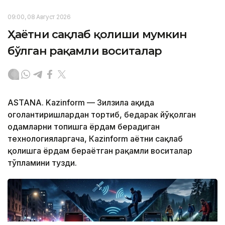
09:00, 08 Август 2026
Ҳаётни сақлаб қолиши мумкин
бўлган рақамли воситалар
ASTANA. Kazinform — Зилзила ҳақида
огоҳлантиришлардан тортиб, бедарак йўқолган
одамларни топишга ёрдам берадиган
технологияларгача, Кazinform ҳаётни сақлаб
қолишга ёрдам бераётган рақамли воситалар
тўпламини тузди.