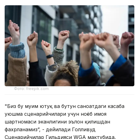
Фото: freepik.com
"Биз бу муҳим ютуқ ва бутун саноатдаги касаба
уюшма сценарийчилари учун ноёб ҳимоя
шартномаси эканлигини эълон қилишдан
фахрланамиз”, - дейилади Голливуд
Сценарийчилар Гильдияси WGA мактубида.