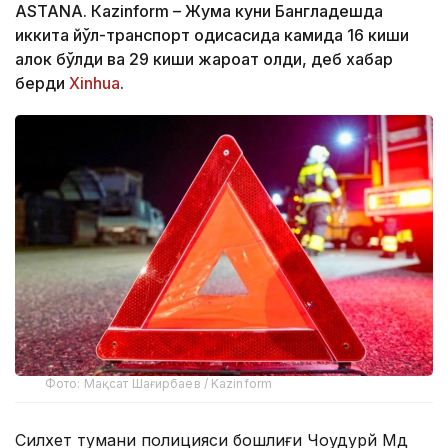
ASTANА. Кazinform – Жума куни Бангладешда
иккита йўл-транспорт ҳодисасида камида 16 киши
ҳалок бўлди ва 29 киши жароҳат олди, деб хабар
берди
Xinhua
.
Фото: Мақсат Шағирбаев / Kazinform
Силхет тумани полицияси бошлиғи Чоудҳурй Мд