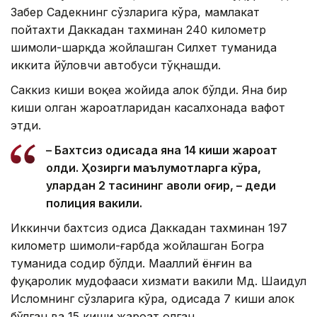
Забер Садекнинг сўзларига кўра, мамлакат
пойтахти Даккадан тахминан 240 километр
шимоли-шарқда жойлашган Силхет туманида
иккита йўловчи автобуси тўқнашди.
Саккиз киши воқеа жойида ҳалок бўлди. Яна бир
киши олган жароҳатларидан касалхонада вафот
этди.
– Бахтсиз ҳодисада яна 14 киши жароҳат
олди. Ҳозирги маълумотларга кўра,
улардан 2 тасининг аҳволи оғир, – деди
полиция вакили.
Иккинчи бахтсиз ҳодиса Даккадан тахминан 197
километр шимоли-ғарбда жойлашган Богра
туманида содир бўлди. Маҳаллий ёнғин ва
фуқаролик мудофааси хизмати вакили Мд. Шаҳидул
Исломнинг сўзларига кўра, ҳодисада 7 киши ҳалок
бўлган ва 15 киши жароҳат олган.