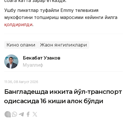
соҳага катта зарар етказди.
Ушбу пикетлар туфайли Emmy телевизия
мукофотини топшириш маросими кейинги йилга
қолдирилди
.
Кино олами
Жаҳон янгиликлари
Бекабат Узаков
Муаллиф
11:36, 08 Август 2026
Бангладешда иккита йўл-транспорт
ҳодисасида 16 киши ҳалок бўлди