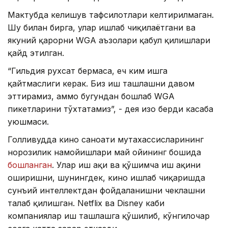
Мактубда келишув тафсилотлари келтирилмаган.
Шу билан бирга, улар ишлаб чиқилаётгани ва
якуний қарорни WGA аъзолари қабул қилишлари
қайд этилган.
“Гильдия рухсат бермаса, ҳеч ким ишга
қайтмаслиги керак. Биз иш ташлашни давом
эттирамиз, аммо бугундан бошлаб WGA
пикетларини тўхтатамиз”, - дея изоҳ берди касаба
уюшмаси.
Голливудда кино саноати мутахассисларининг
норозилик намойишлари май ойининг бошида
бошланган
. Улар иш ҳақи ва қўшимча иш ҳақини
оширишни, шунингдек, кино ишлаб чиқаришда
сунъий интеллектдан фойдаланишни чеклашни
талаб қилишган. Netflix ва Disney каби
компаниялар иш ташлашга қўшилиб, кўнгилочар