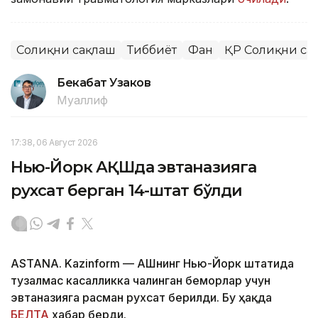
Соғлиқни сақлаш
Тиббиёт
Фан
ҚР Соғлиқни са
Бекабат Узаков
Муаллиф
17:38, 06 Август 2026
Нью-Йорк АҚШда эвтаназияга
рухсат берган 14-штат бўлди
ASTANA. Kazinform — АҚШнинг Нью-Йорк штатида
тузалмас касалликка чалинган беморлар учун
эвтаназияга расман рухсат берилди. Бу ҳақда
БЕЛТА
хабар берди.