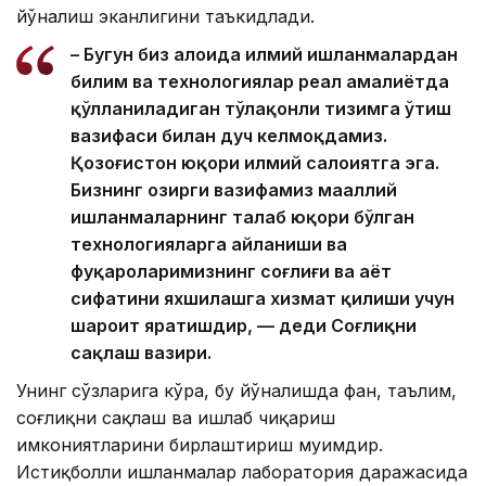
йўналиш эканлигини таъкидлади.
– Бугун биз алоҳида илмий ишланмалардан
билим ва технологиялар реал амалиётда
қўлланиладиган тўлақонли тизимга ўтиш
вазифаси билан дуч келмоқдамиз.
Қозоғистон юқори илмий салоҳиятга эга.
Бизнинг ҳозирги вазифамиз маҳаллий
ишланмаларнинг талаб юқори бўлган
технологияларга айланиши ва
фуқароларимизнинг соғлиғи ва ҳаёт
сифатини яхшилашга хизмат қилиши учун
шароит яратишдир, — деди Соғлиқни
сақлаш вазири.
Унинг сўзларига кўра, бу йўналишда фан, таълим,
соғлиқни сақлаш ва ишлаб чиқариш
имкониятларини бирлаштириш муҳимдир.
Истиқболли ишланмалар лаборатория даражасида