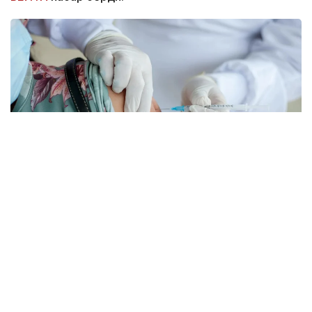
Фото: pexels.com
Губернатор Кэти Хокул тегишли қонунни
имзолади. Ҳужжат умр давомийлиги олти ойдан
ошмайди, деб баҳоланган беморларга нисбатан
қўлланилади.