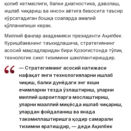
қолиб кетмаслиги, балки диагностика, даволаш,
ишлаб чиқариш ва инсон ҳаётига бевосита таъсир
кўрсатадиган бошқа соҳаларда амалий
қўлланилиши керак.
Миллий фанлар академияси президенти Ақилбек
Куришбаевнинг таъкидлашича, стратегиянинг
асосий мақсадларидан бири Қозоғистонда тўлиқ
технологик сикл тизимини шакллантиришдир.
— Стратегиянинг асосий натижаси
нафақат янги технологияларни ишлаб
чиқиш, балки дунёдаги энг яхши
ечимларни тезда ўзлаштириш, уларни
миллий шароитларга мослаштириш,
уларни маҳаллий миқёсда ишлаб чиқариш,
улардан фойдаланиш ва янада
такомиллаштиришга қодир самарали
тизимни яратишдир, — деди Ақилбек