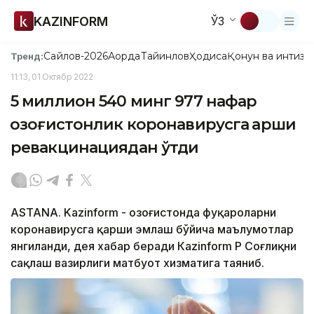
KAZINFORM
ЎЗ
Сайлов-2026
Ақорда
Тайинлов
Ҳодиса
Қонун ва интизо
Тренд:
11:13, 01 Октябр 2022
5 миллион 540 минг 977 нафар
қозоғистонлик коронавирусга қарши
ревакцинациядан ўтди
ASTANА. Kazinform - Қозоғистонда фуқароларни
коронавирусга қарши эмлаш бўйича маълумотлар
янгиланди, дея хабар беради Кazinform ҚР Соғлиқни
сақлаш вазирлиги матбуот хизматига таяниб.