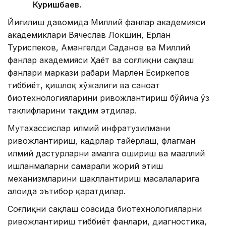
Куришбаев.
Йиғилиш давомида Миллий фанлар академияси
академиклари Вячеслав Локшин, Ерлан
Туриспеков, Амангелди Саданов ва Миллий
фанлар академияси Ҳаёт ва соғлиқни сақлаш
фанлари маркази раҳбари Марлен Есиркепов
тиббиёт, қишлоқ хўжалиги ва саноат
биотехнологияларини ривожлантириш бўйича ўз
таклифларини тақдим этдилар.
Мутахассислар илмий инфратузилмани
ривожлантириш, кадрлар тайёрлаш, флагман
илмий дастурларни амалга ошириш ва маҳаллий
ишланмаларни самарали жорий этиш
механизмларини шакллантириш масалаларига
алоҳида эътибор қаратдилар.
Соғлиқни сақлаш соҳасида биотехнологияларни
ривожлантириш тиббиёт фанлари, диагностика,