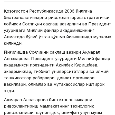
Қозоғистон Республикасида 2036 йилгача
биотехнологияларни ривожлантириш стратегияси
лойиҳаси Соғлиқни сақлаш вазирлиги ва Президент
ҳузуридаги Миллий фанлар академиясининг
Алматида бўлиб ўтган қўшма йиғилишида муҳокама
қилинди.
Йиғилишда Соғлиқни сақлаш вазири Ақмарал
Алназарова, Президент ҳузуридаги Миллий фанлар
академияси президенти Ақилбек Куришбаев,
академиклар, тиббиёт университетлари ва илмий
ташкилотлар раҳбарлари, давлат органлари
вакиллари, олимлар ва мутахассислар иштирок
этди.
Ақмарал Алназарова биотехнологияларни
ривожлантириш мамлакатнинг технологик
ривожланиши, шунингдек, илм-фан учун муҳим