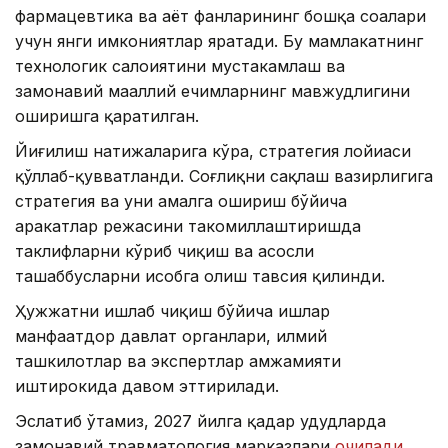
фармацевтика ва ҳаёт фанларининг бошқа соҳалари
учун янги имкониятлар яратади. Бу мамлакатнинг
технологик салоҳиятини мустаҳкамлаш ва
замонавий маҳаллий ечимларнинг мавжудлигини
оширишга қаратилган.
Йиғилиш натижаларига кўра, стратегия лойиҳаси
қўллаб-қувватланди. Соғлиқни сақлаш вазирлигига
стратегия ва уни амалга ошириш бўйича
ҳаракатлар режасини такомиллаштиришда
таклифларни кўриб чиқиш ва асосли
ташаббусларни ҳисобга олиш тавсия қилинди.
Ҳужжатни ишлаб чиқиш бўйича ишлар
манфаатдор давлат органлари, илмий
ташкилотлар ва экспертлар ҳамжамияти
иштирокида давом эттирилади.
Эслатиб ўтамиз, 2027 йилга қадар ҳудудларда
замонавий травматология марказлари
очилади
.