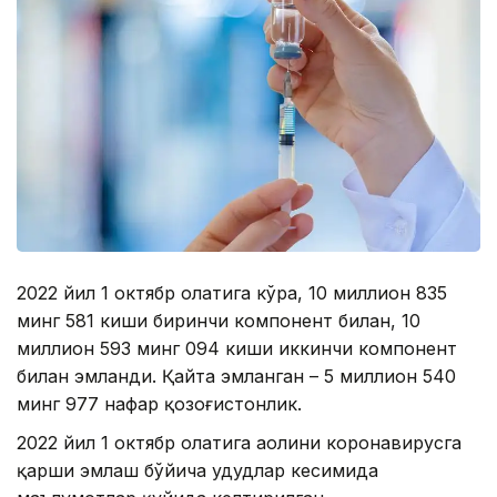
2022 йил 1 октябр ҳолатига кўра, 10 миллион 835
минг 581 киши биринчи компонент билан, 10
миллион 593 минг 094 киши иккинчи компонент
билан эмланди. Қайта эмланган – 5 миллион 540
минг 977 нафар қозоғистонлик.
2022 йил 1 октябр ҳолатига аҳолини коронавирусга
қарши эмлаш бўйича ҳудудлар кесимида