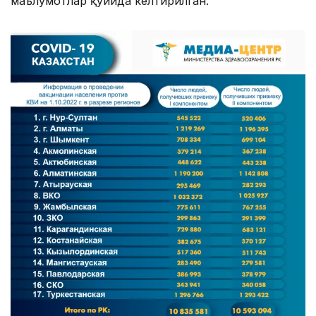
маълумотлар қуйида келтирилган.