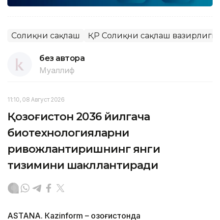
Соғлиқни сақлаш
ҚР Соғлиқни сақлаш вазирлиги
без автора
Муаллиф
11:10, 08 Август 2026
Қозоғистон 2036 йилгача
биотехнологияларни
ривожлантиришнинг янги
тизимини шакллантиради
ASTANА. Кazinform – Қозоғистонда