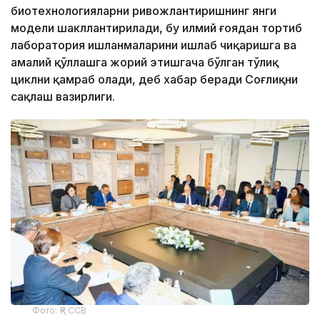
биотехнологияларни ривожлантиришнинг янги
модели шакллантирилади, бу илмий ғоядан тортиб
лаборатория ишланмаларини ишлаб чиқаришга ва
амалий қўллашга жорий этишгача бўлган тўлиқ
циклни қамраб олади, деб хабар беради Соғлиқни
сақлаш вазирлиги.
Фото: ҚР ССВ