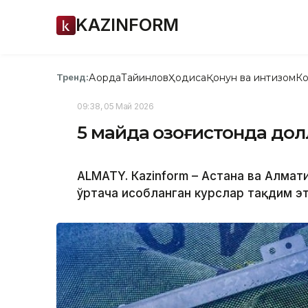
KAZINFORM
Ақорда
Тайинлов
Ҳодиса
Қонун ва интизом
Ко
Тренд:
09:38, 05 Май 2026
5 майда Қозоғистонда до
ALMATY. Кazinform – Астана ва Алм
ўртача ҳисобланган курслар тақдим э