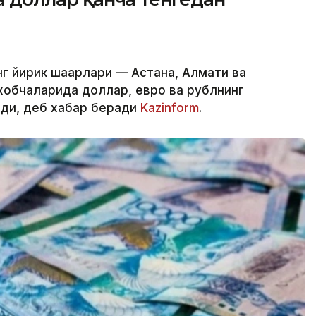
г йирик шаҳарлари — Астана, Алмати ва
обчаларида доллар, евро ва рублнинг
лди, деб хабар беради
Kazinform
.