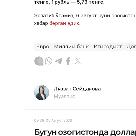
тенге, 1 рубль — 5
,7
3 тенге.
Эслатиб ўтамиз, 6 август куни Қозоғист
хабар
берган эдик.
Евро
Миллий банк
Иқтисодиёт
До
Ляззат Сейданова
Муаллиф
09:38, 06 Август 2026
Бугун Қозоғистонда долл