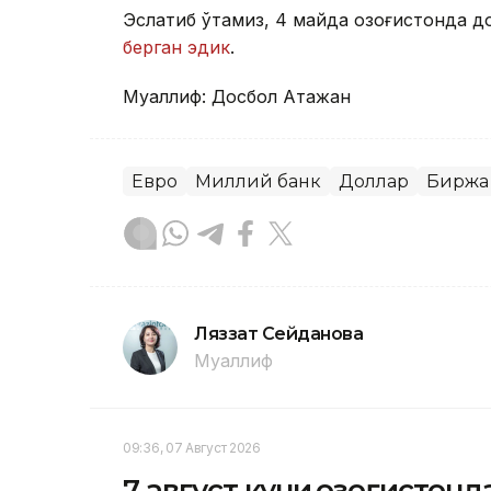
Эслатиб ўтамиз, 4 майда Қозоғистонда 
берган эдик
.
Муаллиф: Досбол Атажан
Евро
Миллий банк
Доллар
Биржа
Ляззат Сейданова
Муаллиф
09:36, 07 Август 2026
7 август куни Қозоғистон