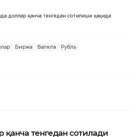
онда доллар қанча тенгедан сотилиши ҳақида
ллар
Биржа
Валюта
Рубль
ар қанча тенгедан сотилади