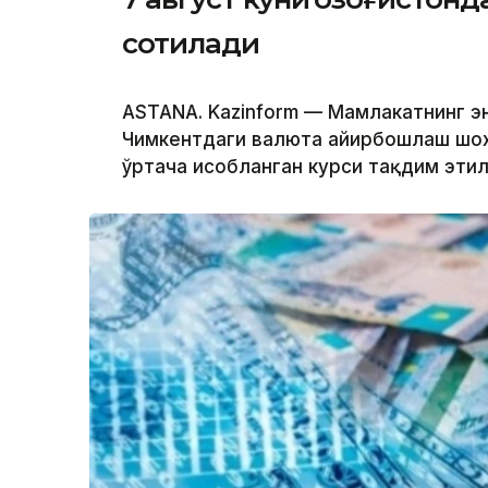
сотилади
ASTANA. Kazinform — Мамлакатнинг эн
Чимкентдаги валюта айирбошлаш шох
ўртача ҳисобланган курси тақдим эти