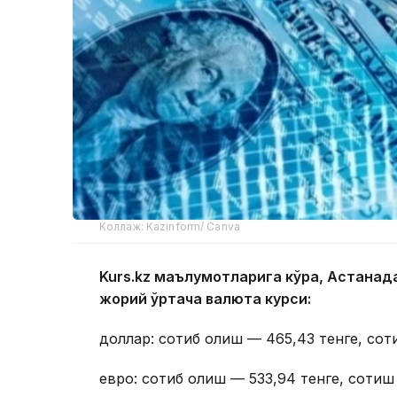
Коллаж: Kazinform/ Canva
Kurs.kz маълумотларига кўра, Астана
жорий ўртача валюта курси:
доллар: сотиб олиш — 465,43 тенге, сот
евро: сотиб олиш — 533,94 тенге, сотиш