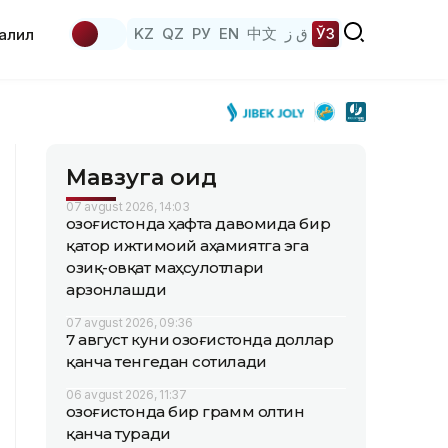
KZ
QZ
РУ
EN
中文
ق ز
ЎЗ
аҳлил
Мавзуга оид
07 avgust 2026, 14:03
Қозоғистонда ҳафта давомида бир
қатор ижтимоий аҳамиятга эга
озиқ-овқат маҳсулотлари
арзонлашди
07 avgust 2026, 09:36
7 август куни Қозоғистонда доллар
қанча тенгедан сотилади
06 avgust 2026, 11:37
Қозоғистонда бир грамм олтин
қанча туради