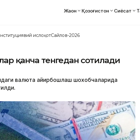
Жаҳон
Қозоғистон
Сиёсат
Т
нституциявий ислоҳот
Сайлов-2026
ллар қанча тенгедан сотилади
атидаги валюта айирбошлаш шохобчаларида
тилди.