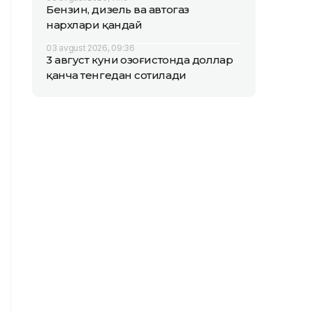
Бензин, дизель ва автогаз
нархлари қандай
03 avgust 2026, 09:36
3 август куни Қозоғистонда доллар
қанча тенгедан сотилади