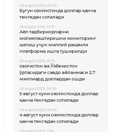
06 avgust 2026, 09:38
Бугун Қозоғистонда доллар қанча
тенгедан сотилади
05 avgust 2026, 13:15
Аёл тадбиркорларни
молиялаштиришни мониторинг
қилиш учун миллий рақамли
платформа ишга туширилди
05 avgust 2026, 10:10
Қозоғистон ва Ўзбекистон
ўртасидаги савдо айланмаси 2,7
миллиард доллардан ошди
05 avgust 2026, 09:36
5 август куни Қозоғистонда доллар
қанча тенгедан сотилади
04 avgust 2026, 09:36
4 август куни Қозоғистонда доллар
қанча тенгедан сотилади
03 avgust 2026, 11:10