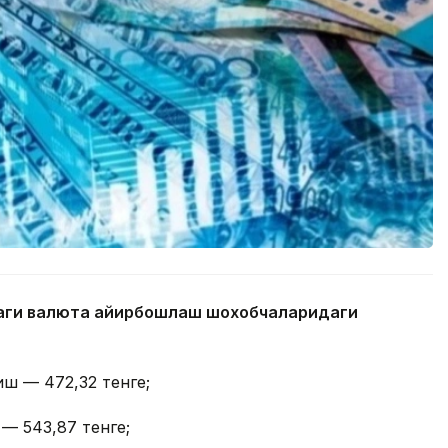
даги валюта айирбошлаш шохобчаларидаги
иш — 472,32 тенге;
 — 543,87 тенге;