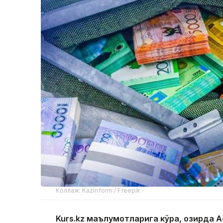
Коллаж: Kazinform / Freepik
Kurs.kz маълумотларига кўра, ҳозирда