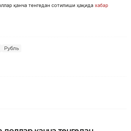
доллар қанча тенгедан сотилиши ҳақида
хабар
Рубль
да доллар қанча тенгедан