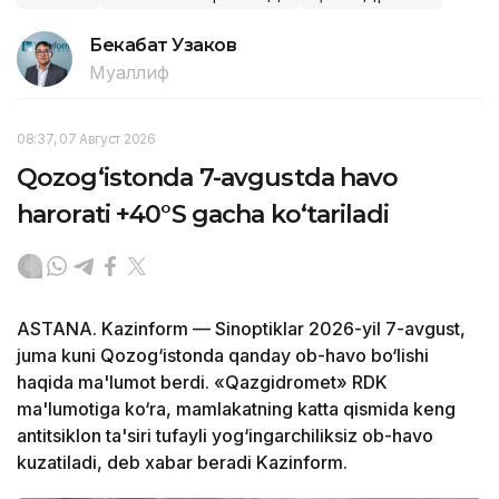
Бекабат Узаков
Муаллиф
08:37, 07 Август 2026
Qozog‘istonda 7-avgustda havo
harorati +40°S gacha ko‘tariladi
ASTANA. Kazinform — Sinoptiklar 2026-yil 7-avgust,
juma kuni Qozog‘istonda qanday ob-havo bo‘lishi
haqida ma'lumot berdi. «Qazgidromet» RDK
ma'lumotiga ko‘ra, mamlakatning katta qismida keng
antitsiklon ta'siri tufayli yog‘ingarchiliksiz ob-havo
kuzatiladi, deb xabar beradi Kazinform.