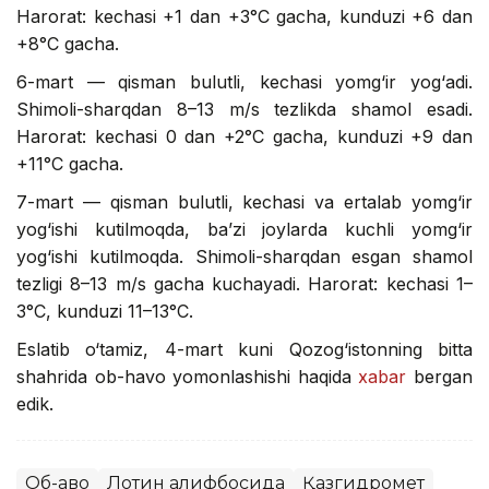
Harorat: kechasi +1 dan +3°C gacha, kunduzi +6 dan
+8°C gacha.
6-mart — qisman bulutli, kechasi yomg‘ir yog‘adi.
Shimoli-sharqdan 8–13 m/s tezlikda shamol esadi.
Harorat: kechasi 0 dan +2°C gacha, kunduzi +9 dan
+11°C gacha.
7-mart — qisman bulutli, kechasi va ertalab yomg‘ir
yog‘ishi kutilmoqda, ba’zi joylarda kuchli yomg‘ir
yog‘ishi kutilmoqda. Shimoli-sharqdan esgan shamol
tezligi 8–13 m/s gacha kuchayadi. Harorat: kechasi 1–
3°C, kunduzi 11–13°C.
Eslatib o‘tamiz, 4-mart kuni Qozog‘istonning bitta
shahrida ob-havo yomonlashishi haqida
xabar
bergan
edik.
Об-ҳаво
Лотин алифбосида
Қазгидромет