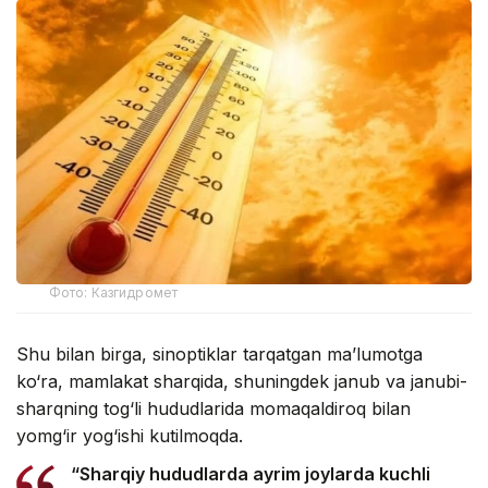
Фото: Казгидромет
Shu bilan birga, sinoptiklar tarqatgan ma’lumotga
ko‘ra, mamlakat sharqida, shuningdek janub va janubi-
sharqning tog‘li hududlarida momaqaldiroq bilan
yomg‘ir yog‘ishi kutilmoqda.
“Sharqiy hududlarda ayrim joylarda kuchli