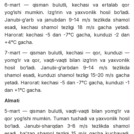
6-mart — qisman bulutli, kechasi va ertalab qor
yog‘ishi mumkin. Izg‘irin va yaxvonlik hosil bo‘ladi.
Janubi-g‘arb va janubdan 9-14 m/s tezlikda shamol
esadi, kechasi shamol tezligi 18 m/s gacha yetadi.
Harorat: kechasi -5 dan -7°C gacha, kunduzi -2 dan
+4°C gacha.
7-mart — qisman bulutli, kechasi — qor, kunduzi —
yomg‘ir va qor, vaqti-vaqti bilan izg‘irin va yaxvonlik
hosil bo‘ladi. Janubi-g‘arbdan 9–14 m/s tezlikda
shamol esadi, kunduzi shamol tezligi 15–20 m/s gacha
yetadi. Harorat: kechasi -5 dan -7°C gacha, kunduzi -1
dan +1°C gacha.
Almati
5-mart — qisman bulutli, vaqti-vaqti bilan yomg‘ir va
qor yog‘ishi mumkin. Tuman tushadi va yaxvonlik hosil
bo‘ladi. Janubi-sharqdan 3–8 m/s tezlikda shamol
esadi, ba’zan shamol tezligi 15 m/s gacha kuchayadi.