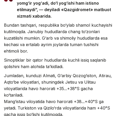
yomg‘ir yog‘adi, do‘l yog‘ishi ham istisno
etilmaydi”, — deyiladi «Qazgidromet» matbuot
xizmati xabarida.
Bundan tashqari, respublika bo‘ylab shamol kuchayishi
kutilmoqda. Janubiy hududlarda chang to‘zonlari
kuzatilishi mumkin. G‘arb va shimoliy hududlarda esa
kechasi va ertalab ayrim joylarda tuman tushishi
ehtimoli bor.
Sinoptiklar bir qator hududlarda kuchli issiq saqlanib
qolishini ham alohida ta’kidladi.
Jumladan, kunduzi Almati, G‘arbiy Qozog‘iston, Atirau,
Aqto‘be viloyatlari, shuningdek Jetisu va Ulitau
viloyatlarida havo harorati +35...+38°S gacha
ko‘tariladi.
Mang‘istau viloyatida havo harorati +38...+40°S ga
yetadi. Turkiston va Qizilo‘rda viloyatlarida ham +40°S
gacha issiq bo‘lishi kutilmoqda.