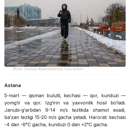
Фото: Солтан Жексенбеков / Kazinform
Astana
5-mart — qisman bulutli, kechasi — qor, kunduzi —
yomg‘ir va qor. Izg‘irin va yaxvonlik hosil bo‘ladi.
Janubi-g‘arbdan 9-14 m/s tezlikda shamol esadi,
ba’zan tezligi 15-20 m/s gacha yetadi. Harorat: kechasi
-4 dan -6°C gacha, kunduzi 0 dan +2°C gacha.