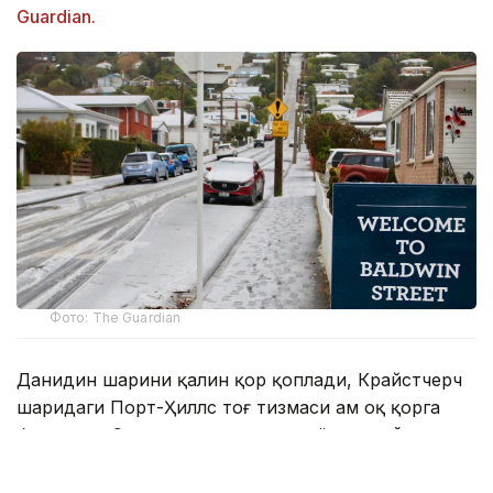
Guardian.
Фото: The Guardian
Данидин шаҳрини қалин қор қоплади, Крайстчерч
шаҳридаги Порт-Ҳиллс тоғ тизмаси ҳам оқ қорга
бурканди. Совуқ ҳаво қор аралаш ёмғир, дўл ва
кучли муздек шамол билан кузатилмоқда.