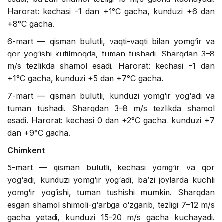
Harorat: kechasi -1 dan +1°C gacha, kunduzi +6 dan
+8°C gacha.
6-mart — qisman bulutli, vaqti-vaqti bilan yomg‘ir va
qor yog‘ishi kutilmoqda, tuman tushadi. Sharqdan 3–8
m/s tezlikda shamol esadi. Harorat: kechasi -1 dan
+1°C gacha, kunduzi +5 dan +7°C gacha.
7-mart — qisman bulutli, kunduzi yomg‘ir yog‘adi va
tuman tushadi. Sharqdan 3–8 m/s tezlikda shamol
esadi. Harorat: kechasi 0 dan +2°C gacha, kunduzi +7
dan +9°C gacha.
Chimkent
5-mart — qisman bulutli, kechasi yomg‘ir va qor
yog‘adi, kunduzi yomg‘ir yog‘adi, ba’zi joylarda kuchli
yomg‘ir yog‘ishi, tuman tushishi mumkin. Sharqdan
esgan shamol shimoli-g‘arbga o‘zgarib, tezligi 7–12 m/s
gacha yetadi, kunduzi 15–20 m/s gacha kuchayadi.