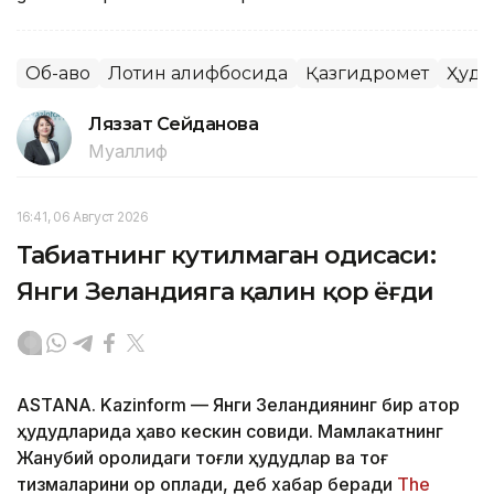
Об-ҳаво
Лотин алифбосида
Қазгидромет
Ҳуду
Ляззат Сейданова
Муаллиф
16:41, 06 Август 2026
Табиатнинг кутилмаган ҳодисаси:
Янги Зеландияга қалин қор ёғди
ASTANA. Kazinform
—
Янги Зеландиянинг бир қатор
ҳудудларида ҳаво кескин совиди. Мамлакатнинг
Жанубий оролидаги тоғли ҳудудлар ва тоғ
тизмаларини қор қоплади, деб хабар беради
The