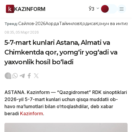
KAZINFORM
ЎЗ
Сайлов-2026
Ақорда
Тайинлов
Ҳодиса
Қонун ва интизо
Тренд:
08:35, 05 Март 2026
5-7-mart kunlari Astana, Almati va
Chimkentda qor, yomg‘ir yog‘adi va
yaxvonlik hosil bo‘ladi
ASTANA. Kazinform — “Qazgidromet” RDK sinoptiklari
2026-yil 5-7-mart kunlari uchun qisqa muddatli ob-
havo ma’lumotlari bilan o‘rtoqlashdilar, deb xabar
beradi
Kazinform
.