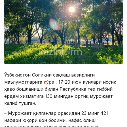
Ўзбекистон Соғлиқни сақлаш вазирлиги
маълумотларига
кўра
, 17-20 июн кунлари иссиқ
ҳаво бошланиши билан Республика тез тиббий
ёрдам хизматига 130 мингдан ортиқ мурожаат
келиб тушган.
– Мурожаат қилганлар орасидан 23 минг 421
нафари юқори қон босими, нафас олиш