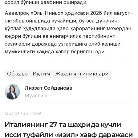
ҳосил бўлиши хавфини оширади.
Аввалроқ «Эль-Ниньо» ҳодисаси 2026 йил август–
октябрь ойларида кучайиши, бу эса дунёнинг
кўплаб ҳудудларида ҳаво ҳароратининг меъёрдан
юқори бўлиши ва ёғингарчилик тартибининг
сезиларли даражада ўзгаришига олиб келиши
мумкинлиги ҳақида хабар берилган эди.
Об-ҳаво
Иқлим
Жаҳон янгиликлари
Ляззат Сейданова
Муаллиф
14:41, 06 Август 2026
Италиянинг 27 та шаҳрида кучли
иссиқ туфайли «қизил» хавф даражаси