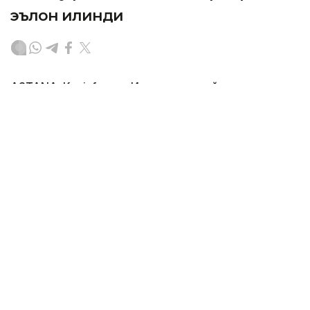
эълон қилинди
ASTANA. Kazinform
—
Италияда кучайган жазирама
иссиқ сабабли мамлакатнинг барча 27 та йирик
шаҳрида энг юқори — «қизил» метеорологик хавф
даражаси эълон қилинди, деб хабар беради
ANSA
агентлиги.