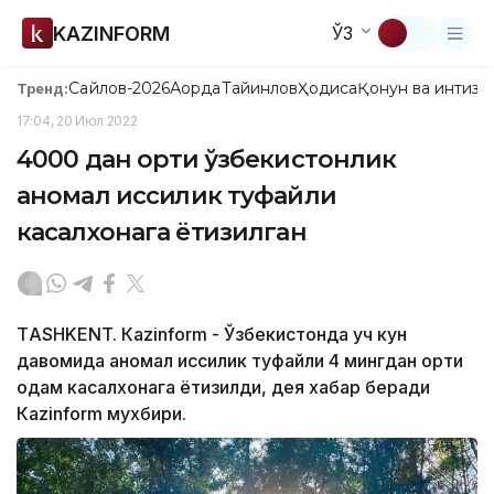
KAZINFORM
ЎЗ
Сайлов-2026
Ақорда
Тайинлов
Ҳодиса
Қонун ва интизо
Тренд:
17:04, 20 Июл 2022
4000 дан ортиқ ўзбекистонлик
аномал иссиқлик туфайли
касалхонага ётқизилган
ТASHKENT. Кazinform - Ўзбекистонда уч кун
давомида аномал иссиқлик туфайли 4 мингдан ортиқ
одам касалхонага ётқизилди, дея хабар беради
Кazinform мухбири.