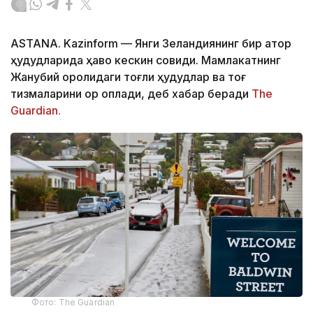
ASTANA. Kazinform
—
Янги Зеландиянинг бир қатор
ҳудудларида ҳаво кескин совиди. Мамлакатнинг
Жанубий оролидаги тоғли ҳудудлар ва тоғ
тизмаларини қор қоплади, деб хабар беради
The
Guardian.
Фото: The Guardian