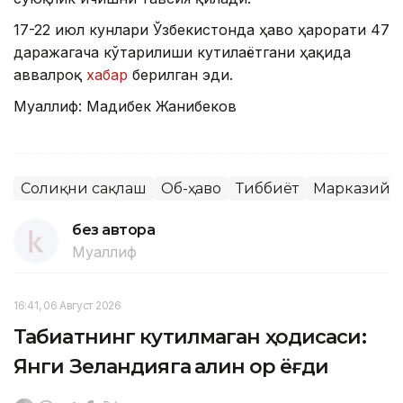
17-22 июл кунлари Ўзбекистонда ҳаво ҳарорати 47
даражагача кўтарилиши кутилаётгани ҳақида
аввалроқ
хабар
берилган эди.
Муаллиф: Мадибек Жанибеков
Соғлиқни сақлаш
Об-ҳаво
Тиббиёт
Марказий О
без автора
Муаллиф
16:41, 06 Август 2026
Табиатнинг кутилмаган ҳодисаси:
Янги Зеландияга қалин қор ёғди