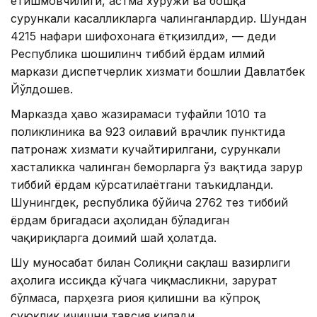
етишмовчилиги, астма хуружи ва бошқа
сурункали касалликларга чалинганлардир. Шундан
4215 нафари шифохонага ётқизилди», — деди
Республика шошилинч тиббий ёрдам илмий
маркази диспетчерлик хизмати бошлиғи Давлатбек
Йўлдошев.
Марказда ҳаво жазирамаси туфайли 1010 та
поликлиника ва 923 оилавий врачлик пунктида
патронаж хизмати кучайтирилгани, сурункали
хасталикка чалинган беморларга ўз вақтида зарур
тиббий ёрдам кўрсатилаётгани таъкидланди.
Шунингдек, республика бўйича 2762 тез тиббий
ёрдам бригадаси аҳолидан бўладиган
чақириқларга доимий шай ҳолатда.
Шу муносабат билан Соғлиқни сақлаш вазирлиги
аҳолига иссиқда кўчага чиқмасликни, зарурат
бўлмаса, парҳезга риоя қилишни ва кўпроқ
суюқлик ичишни тавсия қилади.