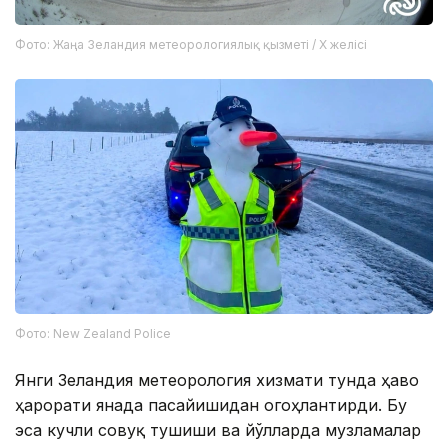
Фото: Жаңа Зеландия метеорологиялық қызметі / X желісі
Фото: New Zealand Police
Янги Зеландия метеорология хизмати тунда ҳаво
ҳарорати янада пасайишидан огоҳлантирди. Бу
эса кучли совуқ тушиши ва йўлларда музламалар