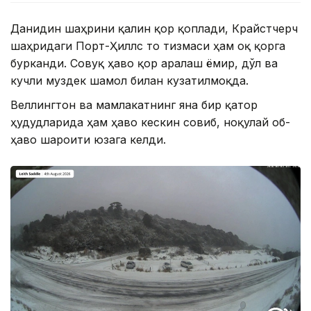
Данидин шаҳрини қалин қор қоплади, Крайстчерч
шаҳридаги Порт-Ҳиллс тоғ тизмаси ҳам оқ қорга
бурканди. Совуқ ҳаво қор аралаш ёмғир, дўл ва
кучли муздек шамол билан кузатилмоқда.
Веллингтон ва мамлакатнинг яна бир қатор
ҳудудларида ҳам ҳаво кескин совиб, ноқулай об-
ҳаво шароити юзага келди.