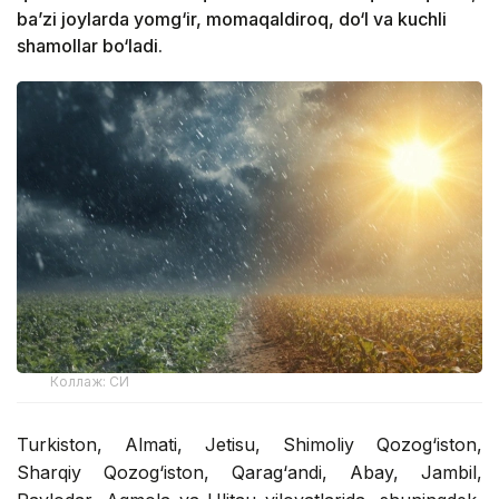
ba’zi joylarda yomg‘ir, momaqaldiroq, do‘l va kuchli
shamollar bo‘ladi.
Коллаж: СИ
Turkiston, Almati, Jetisu, Shimoliy Qozog‘iston,
Sharqiy Qozog‘iston, Qarag‘andi, Abay, Jambil,