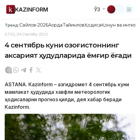
KAZINFORM
ЎЗ
Сайлов-2026
Ақорда
Тайинлов
Ҳодиса
Қонун ва интизо
Тренд:
07:02, 04 Сентябр 2023
4 сентябрь куни Қозоғистоннинг
аксарият ҳудудларида ёмғир ёғади
ASTANА. Кazinform – Қазгидромет 4 сентябрь куни
мамлакат ҳудудида хавфли метеорологик
ҳодисаларни прогноз қилди, дея хабар беради
Кazinform.