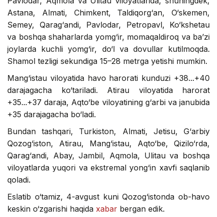
Pavlodar, Aqmola va Ulitau viloyatlarida, shuningdek,
Astana, Almati, Chimkent, Taldiqorg‘an, O‘skemen,
Semey, Qarag‘andi, Pavlodar, Petropavl, Ko‘kshetau
va boshqa shaharlarda yomg‘ir, momaqaldiroq va ba’zi
joylarda kuchli yomg‘ir, do‘l va dovullar kutilmoqda.
Shamol tezligi sekundiga 15–28 metrga yetishi mumkin.
Mang‘istau viloyatida havo harorati kunduzi +38...+40
darajagacha ko‘tariladi. Atirau viloyatida harorat
+35...+37 daraja, Aqto‘be viloyatining g‘arbi va janubida
+35 darajagacha bo‘ladi.
Bundan tashqari, Turkiston, Almati, Jetisu, G‘arbiy
Qozog‘iston, Atirau, Mang‘istau, Aqto‘be, Qizilo‘rda,
Qarag‘andi, Abay, Jambil, Aqmola, Ulitau va boshqa
viloyatlarda yuqori va ekstremal yong‘in xavfi saqlanib
qoladi.
Eslatib o‘tamiz, 4-avgust kuni Qozog‘istonda ob-havo
keskin o‘zgarishi haqida
xabar
bergan edik.