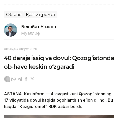
Об-ҳаво
Қазгидромет
Бекабат Узаков
Муаллиф
08:36, 04 Август 2026
40 daraja issiq va dovul: Qozog‘istonda
ob-havo keskin o‘zgaradi
ASTANA. Kazinform — 4-avgust kuni Qozog‘istonning
17 viloyatida dovul haqida ogohlantirish e’lon qilindi. Bu
haqda “Kazgidromet” RDK xabar berdi.