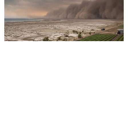
Фото: Kazinform / СИ
Ob-havo sinoptiklarining ma’lumotlariga ko‘ra,
mamlakatning bir qator hududlarida yomg‘ir,
momaqaldiroq, kuchli shamol, do‘l va dovullar bo‘lishi
kutilmoqda. Ba’zi hududlarda havo harorati 35-40
darajagacha ko‘tariladi va yong‘in xavfi yuqori darajada
qoladi.
Almati viloyatida, tog‘li hududlarda va ayrim shimoliy,