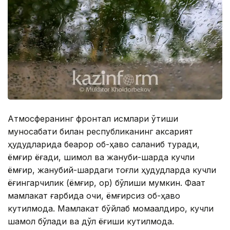
Атмосферанинг фронтал қисмлари ўтиши
муносабати билан республиканинг аксарият
ҳудудларида беқарор об-ҳаво сақланиб туради,
ёмғир ёғади, шимол ва жануби-шарқда кучли
ёмғир, жанубий-шарқдаги тоғли ҳудудларда кучли
ёғингарчилик (ёмғир, қор) бўлиши мумкин. Фақат
мамлакат ғарбида очиқ, ёмғирсиз об-ҳаво
кутилмоқда. Мамлакат бўйлаб момақалдироқ, кучли
шамол бўлади ва дўл ёғиши кутилмоқда.