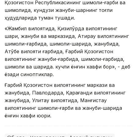
Қозоғистон Республикасининг шимоли-ғарби ва
шимолида, кундузи жануби-шарқнинг тоғли
ҳудудларида туман тушади.
«Жамбил вилоятида, Қизилўрда вилоятининг
шарқи, жануби ва марказида, Атирау вилоятининг
шимоли-ғарбида, шимоли-шарқида, жанубида,
Ақтўбе вилояти ғарбида, Ғарбий Қозоғистон
вилоятининг жануби-ғарбида, шимоли-ғарбида,
шимоли ва шарқида. кучли ёнғин хавфи бор», - деб
ёзади синоптиклар.
Ғарбий Қозоғистон вилоятининг маркази ва
жанубида, Павлодарда, Қарағанди вилоятининг
жанубида, Улитау вилоятида, Манғистау
вилоятининг шимоли-ғарби ва жануби-шарқида
ёнғин хавфи юқори.