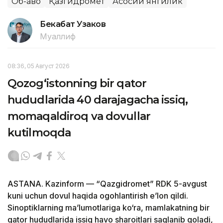
Об-ҳаво
Қазгидромет
Асосий янгилик
Бекабат Узаков
Муаллиф
08:36, 05 Август 2026
Qozog‘istonning bir qator
hududlarida 40 darajagacha issiq,
momaqaldiroq va dovullar
kutilmoqda
ASTANA. Kazinform — “Qazgidromet” RDK 5-avgust
kuni uchun dovul haqida ogohlantirish e’lon qildi.
Sinoptiklarning ma’lumotlariga ko‘ra, mamlakatning bir
qator hududlarida issiq havo sharoitlari saqlanib qoladi,