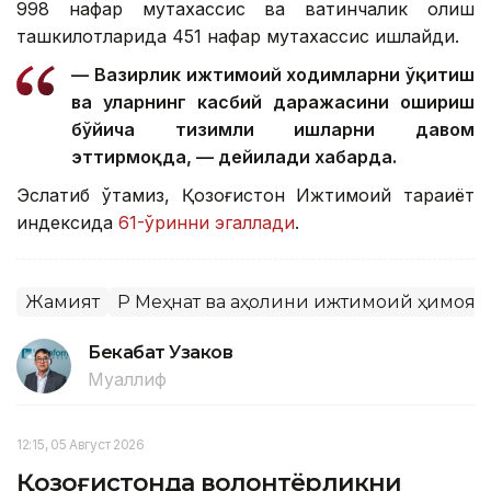
998 нафар мутахассис ва вақтинчалик қолиш
ташкилотларида 451 нафар мутахассис ишлайди.
— Вазирлик ижтимоий ходимларни ўқитиш
ва уларнинг касбий даражасини ошириш
бўйича тизимли ишларни давом
эттирмоқда, — дейилади хабарда.
Эслатиб ўтамиз, Қозоғистон Ижтимоий тараққиёт
индексида
61-ўринни эгаллади
.
Жамият
ҚР Меҳнат ва аҳолини ижтимоий ҳимоя
Бекабат Узаков
Муаллиф
12:15, 05 Август 2026
Қозоғистонда волонтёрликни