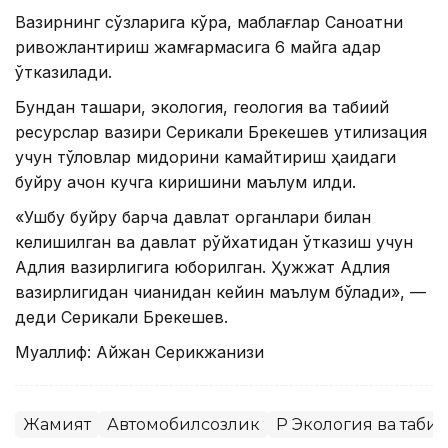
Вазирнинг сўзларига кўра, маблағлар Саноатни
ривожлантириш жамғармасига 6 майга қадар
ўтказилади.
Бундан ташқари, экология, геология ва табиий
ресурслар вазири Серикқали Брекешев утилизация
учун тўловлар миқдорини камайтириш ҳақидаги
буйруқ қачон кучга киришини маълум қилди.
«Ушбу буйруқ барча давлат органлари билан
келишилган ва давлат рўйхатидан ўтказиш учун
Адлия вазирлигига юборилган. Ҳужжат Адлия
вазирлигидан чиққанидан кейин маълум бўлади», —
деди Серикқали Брекешев.
Муаллиф: Айжан Серикжанқизи
Жамият
Автомобилсозлик
ҚР Экология ва таб