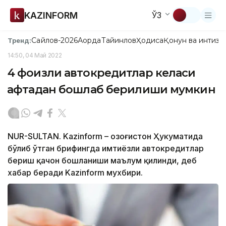
KAZINFORM
ЎЗ
Сайлов-2026
Ақорда
Тайинлов
Ҳодиса
Қонун ва интизо
Тренд:
14:50, 04 Май 2022
4 фоизли автокредитлар келаси
ҳафтадан бошлаб берилиши мумкин
NUR-SULTAN. Kazinform – Қозоғистон Ҳукуматида
бўлиб ўтган брифингда имтиёзли автокредитлар
бериш қачон бошланиши маълум қилинди, деб
хабар беради Kazinform мухбири.