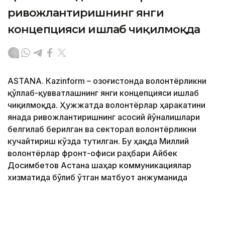
ривожлантиришнинг янги
концепцияси ишлаб чиқилмоқда
ASTANА. Кazinform – Қозоғистонда волонтёрликни
қўллаб-қувватлашнинг янги концепцияси ишлаб
чиқилмоқда. Ҳужжатда волонтёрлар ҳаракатини
янада ривожлантиришнинг асосий йўналишлари
белгилаб берилган ва секторал волонтёрликни
кучайтириш кўзда тутилган. Бу ҳақда Миллий
волонтёрлар фронт-офиси раҳбари Айбек
Досимбетов Астана шаҳар коммуникациялар
хизматида бўлиб ўтган матбуот анжуманида
маълум қилди.