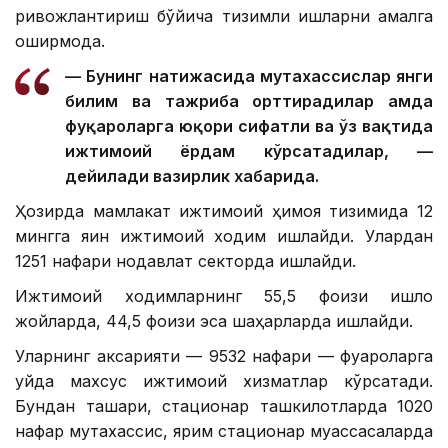
ривожлантириш бўйича тизимли ишларни амалга
оширмоқда.
— Бунинг натижасида мутахассислар янги
билим ва тажриба орттирадилар ҳамда
фуқароларга юқори сифатли ва ўз вақтида
ижтимоий ёрдам кўрсатадилар, —
дейилади вазирлик хабарида.
Ҳозирда мамлакат ижтимоий ҳимоя тизимида 12
мингга яқин ижтимоий ходим ишлайди. Улардан
1251 нафари нодавлат секторда ишлайди.
Ижтимоий ходимларнинг 55,5 фоизи қишлоқ
жойларда, 44,5 фоизи эса шаҳарларда ишлайди.
Уларнинг аксарияти — 9532 нафари — фуқароларга
уйда махсус ижтимоий хизматлар кўрсатади.
Бундан ташқари, стационар ташкилотларда 1020
нафар мутахассис, ярим стационар муассасаларда