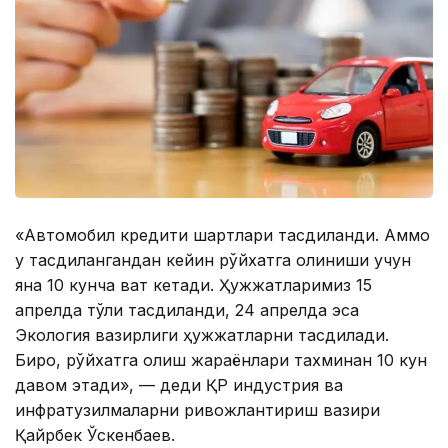
«Автомобил кредити шартлари тасдиқланди. Аммо
у тасдиқлангандан кейин рўйхатга олиниши учун
яна 10 кунча вақт кетади. Ҳужжатларимиз 15
апрелда тўлиқ тасдиқланди, 24 апрелда эса
Экология вазирлиги ҳужжатларни тасдиқлади.
Бироқ, рўйхатга олиш жараёнлари тахминан 10 кун
давом этади», — деди ҚР индустрия ва
инфратузилмаларни ривожлантириш вазири
Қайрбек Ўскенбаев.