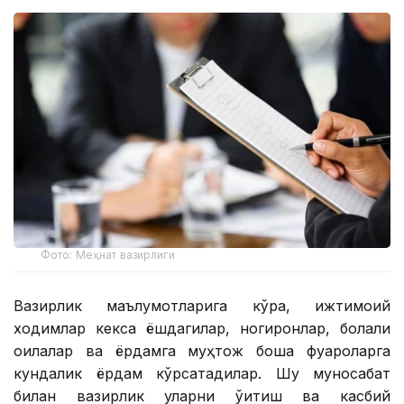
Фото: Меҳнат вазирлиги
Вазирлик маълумотларига кўра, ижтимоий
ходимлар кекса ёшдагилар, ногиронлар, болали
оилалар ва ёрдамга муҳтож бошқа фуқароларга
кундалик ёрдам кўрсатадилар. Шу муносабат
билан вазирлик уларни ўқитиш ва касбий