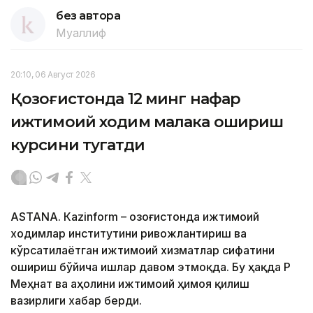
без автора
Муаллиф
20:10, 06 Август 2026
Қозоғистонда 12 минг нафар
ижтимоий ходим малака ошириш
курсини тугатди
ASTANА. Кazinform – Қозоғистонда ижтимоий
ходимлар институтини ривожлантириш ва
кўрсатилаётган ижтимоий хизматлар сифатини
ошириш бўйича ишлар давом этмоқда. Бу ҳақда ҚР
Меҳнат ва аҳолини ижтимоий ҳимоя қилиш
вазирлиги хабар берди.