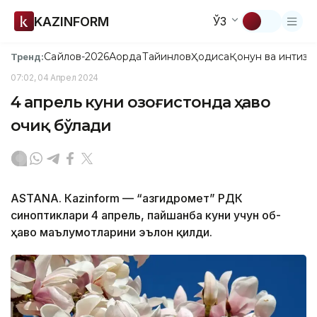
KAZINFORM
ЎЗ
Сайлов-2026
Ақорда
Тайинлов
Ҳодиса
Қонун ва интизо
Тренд:
07:02, 04 Апрел 2024
4 апрель куни Қозоғистонда ҳаво
очиқ бўлади
ASTANА. Кazinform — “Қазгидромет” РДК
синоптиклари 4 апрель, пайшанба куни учун об-
ҳаво маълумотларини эълон қилди.