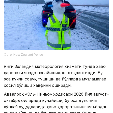
Фото: New Zealand Police
Янги Зеландия метеорология хизмати тунда ҳаво
ҳарорати янада пасайишидан огоҳлантирди. Бу
эса кучли совуқ тушиши ва йўлларда музламалар
ҳосил бўлиши хавфини оширади.
Аввалроқ «Эль-Ниньо» ҳодисаси 2026 йил август–
октябрь ойларида кучайиши, бу эса дунёнинг
кўплаб ҳудудларида ҳаво ҳароратининг меъёрдан
юқори бўлиши ва ёғингарчилик тартибининг