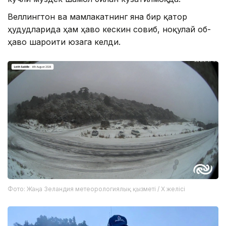
Веллингтон ва мамлакатнинг яна бир қатор
ҳудудларида ҳам ҳаво кескин совиб, ноқулай об-
ҳаво шароити юзага келди.
Фото: Жаңа Зеландия метеорологиялық қызметі / X желісі