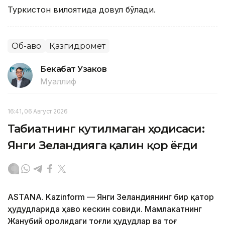
Туркистон вилоятида довул бўлади.
Об-ҳаво
Қазгидромет
Бекабат Узаков
Муаллиф
16:41, 06 Август 2026
Табиатнинг кутилмаган ҳодисаси:
Янги Зеландияга қалин қор ёғди
ASTANA. Kazinform
—
Янги Зеландиянинг бир қатор
ҳудудларида ҳаво кескин совиди. Мамлакатнинг
Жанубий оролидаги тоғли ҳудудлар ва тоғ