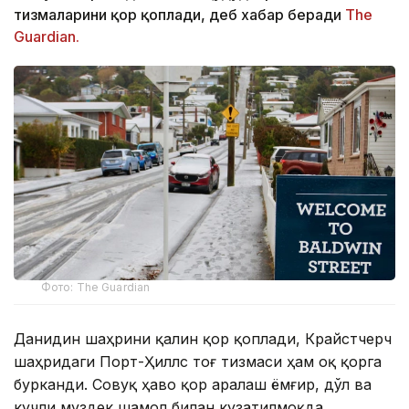
тизмаларини қор қоплади, деб хабар беради
The
Guardian.
Фото: The Guardian
Данидин шаҳрини қалин қор қоплади, Крайстчерч
шаҳридаги Порт-Ҳиллс тоғ тизмаси ҳам оқ қорга
бурканди. Совуқ ҳаво қор аралаш ёмғир, дўл ва
кучли муздек шамол билан кузатилмоқда.