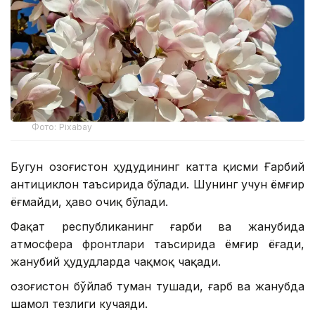
Фото: Pixabay
Бугун Қозоғистон ҳудудининг катта қисми Ғарбий
антициклон таъсирида бўлади. Шунинг учун ёмғир
ёғмайди, ҳаво очиқ бўлади.
Фақат республиканинг ғарби ва жанубида
атмосфера фронтлари таъсирида ёмғир ёғади,
жанубий ҳудудларда чақмоқ чақади.
Қозоғистон бўйлаб туман тушади, ғарб ва жанубда
шамол тезлиги кучаяди.