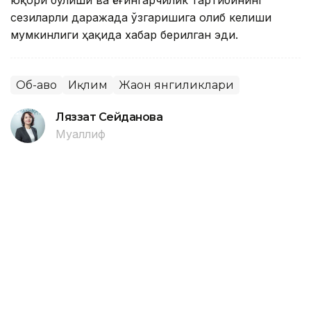
сезиларли даражада ўзгаришига олиб келиши
мумкинлиги ҳақида хабар берилган эди.
Об-ҳаво
Иқлим
Жаҳон янгиликлари
Ляззат Сейданова
Муаллиф
14:41, 06 Август 2026
Италиянинг 27 та шаҳрида кучли
иссиқ туфайли «қизил» хавф
даражаси эълон қилинди