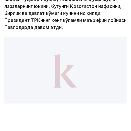
лаҳзаларнинг юкини, бугунги Қозоғистон нафасини,
бирлик ва давлат кўмаги кучини ҳис қилди.
Президент ТРКнинг кенг кўламли маърифий лойиҳаси
Павлодарда давом этди.
Фото: Павлодар вилояти ҳокимлиги