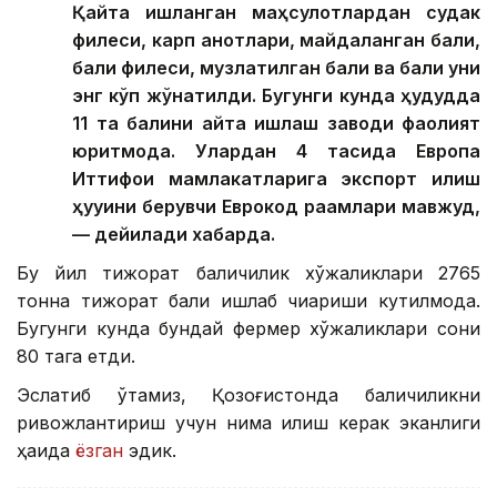
Қайта ишланган маҳсулотлардан судак
филеси, карп қанотлари, майдаланган балиқ,
балиқ филеси, музлатилган балиқ ва балиқ уни
энг кўп жўнатилди. Бугунги кунда ҳудудда
11 та балиқни қайта ишлаш заводи фаолият
юритмоқда. Улардан 4 тасида Европа
Иттифоқи мамлакатларига экспорт қилиш
ҳуқуқини берувчи Еврокод рақамлари мавжуд,
— дейилади хабарда.
Бу йил тижорат балиқчилик хўжаликлари 2765
тонна тижорат балиқ ишлаб чиқариши кутилмоқда.
Бугунги кунда бундай фермер хўжаликлари сони
80 тага етди.
Эслатиб ўтамиз, Қозоғистонда балиқчиликни
ривожлантириш учун нима қилиш керак эканлиги
ҳақида
ёзган
эдик.