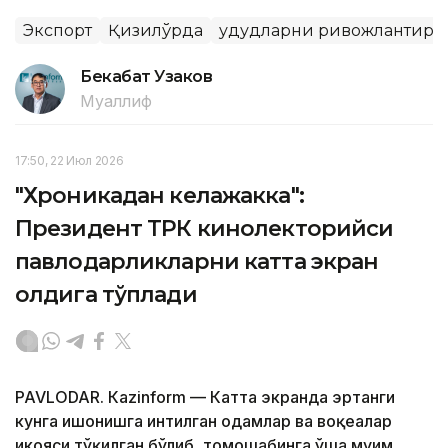
Экспорт
Қизилўрда
Ҳудудларни ривожлантир
Бекабат Узаков
Муаллиф
17:50, 22 Июл 2026
"Хроникадан келажакка":
Президент ТРК кинолекторийси
павлодарликларни катта экран
олдига тўплади
PAVLODAR. Кazinform — Катта экранда эртанги
кунга ишонишга интилган одамлар ва воқеалар
ҳикояси тўқилган бўлиб, томошабинга ўша муҳим