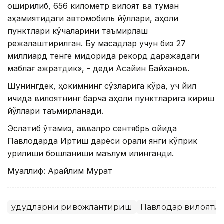
оширилиб, 656 километр вилоят ва туман
аҳамиятидаги автомобиль йўллари, аҳоли
пунктлари кўчаларини таъмирлаш
режалаштирилган. Бу мақсадлар учун биз 27
миллиард тенге миқдорида рекорд даражадаги
маблағ ажратдик», - деди Асайин Байханов.
Шунингдек, ҳокимнинг сўзларига кўра, уч йил
ичида вилоятнинг барча аҳоли пунктларига кириш
йўллари таъмирланади.
Эслатиб ўтамиз, аввалроқ сентябрь ойида
Павлодарда Иртиш дарёси орқали янги кўприк
қурилиши бошланиши маълум қилинганди.
Муаллиф: Арайлим Мурат
Ҳудудларни ривожлантириш
Павлодар вилояти