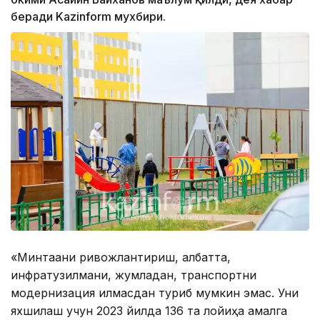
беради Kazinform мухбири.
«Минтақани ривожлантириш, албатта,
инфратузилмани, жумладан, транспортни
модернизация қилмасдан туриб мумкин эмас. Уни
яхшилаш учун 2023 йилда 136 та лойиҳа амалга