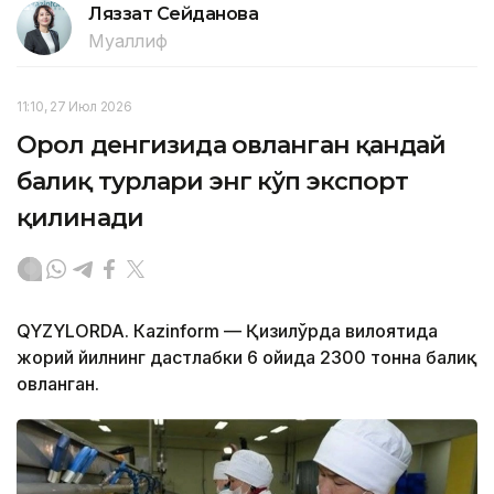
Ляззат Сейданова
Муаллиф
11:10, 27 Июл 2026
Орол денгизида овланган қандай
балиқ турлари энг кўп экспорт
қилинади
QYZYLORDA. Кazinform — Қизилўрда вилоятида
жорий йилнинг дастлабки 6 ойида 2300 тонна балиқ
овланган.