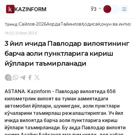
KAZINFORM
ЎЗ
Сайлов-2026
Ақорда
Тайинлов
Ҳодиса
Қонун ва интизо
Тренд:
14:02, 12 Июл 2023
3 йил ичида Павлодар вилоятининг
барча аҳоли пунктларига кириш
йўллари таъмирланади
ASTANA. Kazinform - Павлодар вилоятида 656
километрлик вилоят ва туман аҳамиятидаги
автомобил йўллари, шунингдек, аҳоли пунктлари
кўчаларини таъмирлаш режалаштирилган. Уч йил
ичида вилоятда барча аҳоли пунктларига кириш
йўллари таъмирланади. Бу ҳақда Павлодар вилояти
ҳокими Асайин Байханов маълум қилди, дея хабар