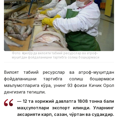
Фото: Қизилўрда вилояти табиий ресурслар ва атроф-
муҳитдан фойдаланишни тартибга солиш бошқармаси
Вилоят табиий ресурслар ва атроф-муҳитдан
фойдаланишни тартибга солиш бошқармаси
маълумотларига кўра, унинг 93 фоизи Кичик Орол
денгизига тегишли.
— 12 та хорижий давлатга 1808 тонна балиқ
маҳсулотлари экспорт қилинди. Уларнинг
аксарияти карп, сазан, чўртан ва судакдир.