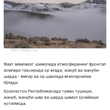
Фото: freepik.com
Фақат мамлакат шимолида атмосферанинг фронтал
қисмлари таъсирида қор ёғади, жануб ва жануби-
шарқда - ёмғир ва қор шаклида ёғингарчилик
бўлади.
Қозоғистон Республикасида туман тушиши,
жануб, жануби-шарқ ва шарқда шамол кучайиши
кутилмоқда.