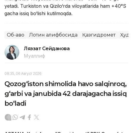
yetadi. Turkiston va Qizilo‘rda viloyatlarida ham +40°S
gacha issiq bo‘lishi kutilmoqda.
Об-ҳаво
Лотин алифбосида
Қазгидромет
Ҳуду
Ляззат Сейданова
Муаллиф
08:35, 06 Август 2026
Qozog‘iston shimolida havo salqinroq,
g‘arbi va janubida 42 darajagacha issiq
bo‘ladi