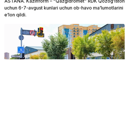
ASTANA. Kazinform – “Qazgidromet” RDK Qozog‘iston
uchun 6-7-avgust kunlari uchun ob-havo ma’lumotlarini
e’lon qildi.
Фото: Виктор Федюнин / Kazinform
Shimoliy-g‘arbiy siklon va unga bog‘liq atmosfera
frontal tizimlari Qozog‘istonning shimoli va sharqidagi