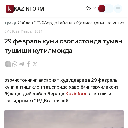
KAZINFORM
ЎЗ
Сайлов-2026
Ақорда
Тайинлов
Ҳодиса
Қонун ва интизо
Тренд:
07:09, 29 Феврал 2024
29 февраль куни Қозоғистонда туман
тушиши кутилмоқда
Қозоғистоннинг аксарият ҳудудларида 29 февраль
куни антициклон таъсирида ҳаво ёғингарчиликсиз
бўлади, деб хабар беради
Kazinform
агентлиги
“Қазгидромет” РДКга таяниб.