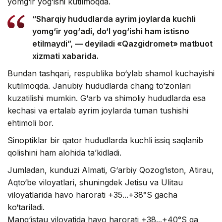
yomg‘ir yog‘ishi kutilmoqda.
“Sharqiy hududlarda ayrim joylarda kuchli
yomg‘ir yog‘adi, do‘l yog‘ishi ham istisno
etilmaydi”, — deyiladi «Qazgidromet» matbuot
xizmati xabarida.
Bundan tashqari, respublika bo‘ylab shamol kuchayishi
kutilmoqda. Janubiy hududlarda chang to‘zonlari
kuzatilishi mumkin. G‘arb va shimoliy hududlarda esa
kechasi va ertalab ayrim joylarda tuman tushishi
ehtimoli bor.
Sinoptiklar bir qator hududlarda kuchli issiq saqlanib
qolishini ham alohida ta’kidladi.
Jumladan, kunduzi Almati, G‘arbiy Qozog‘iston, Atirau,
Aqto‘be viloyatlari, shuningdek Jetisu va Ulitau
viloyatlarida havo harorati +35...+38°S gacha
ko‘tariladi.
Mang‘istau viloyatida havo harorati +38...+40°S ga