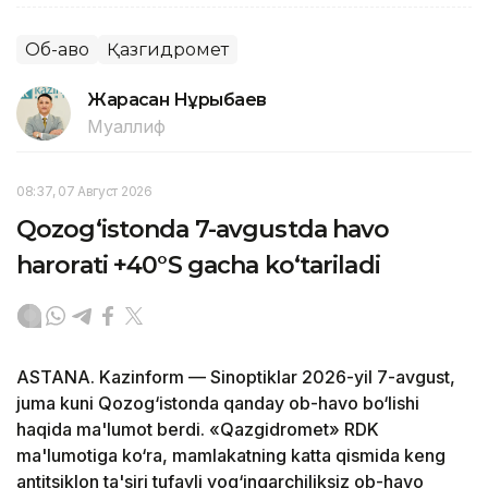
Об-ҳаво
Қазгидромет
Жарасқан Нұрыбаев
Муаллиф
08:37, 07 Август 2026
Qozog‘istonda 7-avgustda havo
harorati +40°S gacha ko‘tariladi
ASTANA. Kazinform — Sinoptiklar 2026-yil 7-avgust,
juma kuni Qozog‘istonda qanday ob-havo bo‘lishi
haqida ma'lumot berdi. «Qazgidromet» RDK
ma'lumotiga ko‘ra, mamlakatning katta qismida keng
antitsiklon ta'siri tufayli yog‘ingarchiliksiz ob-havo