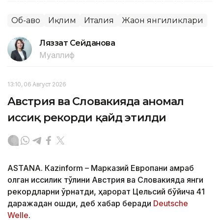
Об-ҳаво
Иқлим
Италия
Жаҳон янгиликлари
Ляззат Сейданова
Муаллиф
13:10, 06 Август 2026
Австрия ва Словакияда аномал
иссиқ рекорди қайд этилди
ASTANА. Кazinform – Марказий Европани қамраб
олган иссиқлик тўлқини Австрия ва Словакияда янги
рекордларни ўрнатди, ҳарорат Цельсий бўйича 41
даражадан ошди, деб хабар беради
Deutsche
Welle
.