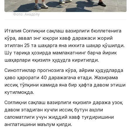
Фото: Анадолу
Италия Соғлиқни сақлаш вазирлиги бюллетенига
кўра, аввал энг юқори хавф даражаси жорий
этилган 25 та шаҳарга яна иккита шаҳар қўшилди.
Шу тариқа ҳозирда мамлакатнинг барча йирик
шаҳарлари «қизил» ҳудудга киритилди.
Синоптиклар прогнозига кўра, айрим ҳудудларда
ҳаво ҳарорати 40 даражагача етади. Жазирама
иссиқ тўлқини камида яна бир ҳафта давом этиши
кутилмоқда.
Соғлиқни сақлаш вазирлиги «қизил» даража узоқ
давом этадиган кучли иссиқ бутун аҳоли
саломатлиги учун жиддий хавф туғдиришини
англатишини маълум қилди.