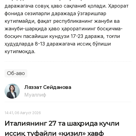
даражагача совуқ ҳаво сақланиб қолади. Ҳарорат
фонида сезиларли даражада ўзгаришлар
кутилмайди, фақат республиканинг жануби ва
жануби-шарқида ҳаво ҳароратининг босқичма-
босқич пасайиши кундузи 17-23 даража, тоғли
ҳудудларда 8-13 даражагача иссиқ бўлиши
кутилмоқда.
Об-ҳаво
Ляззат Сейданова
Муаллиф
14:41, 06 Август 2026
Италиянинг 27 та шаҳрида кучли
иссиқ туфайли «қизил» хавф