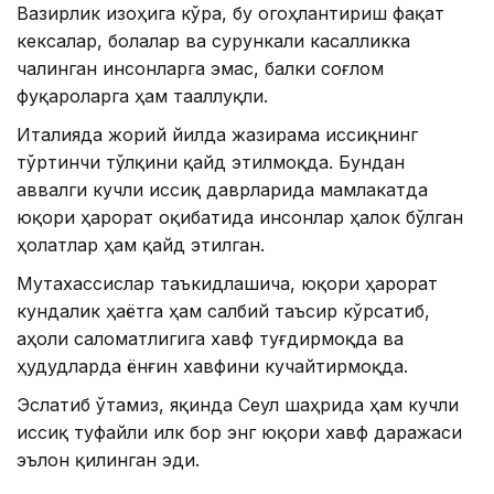
Вазирлик изоҳига кўра, бу огоҳлантириш фақат
кексалар, болалар ва сурункали касалликка
чалинган инсонларга эмас, балки соғлом
фуқароларга ҳам тааллуқли.
Италияда жорий йилда жазирама иссиқнинг
тўртинчи тўлқини қайд этилмоқда. Бундан
аввалги кучли иссиқ даврларида мамлакатда
юқори ҳарорат оқибатида инсонлар ҳалок бўлган
ҳолатлар ҳам қайд этилган.
Мутахассислар таъкидлашича, юқори ҳарорат
кундалик ҳаётга ҳам салбий таъсир кўрсатиб,
аҳоли саломатлигига хавф туғдирмоқда ва
ҳудудларда ёнғин хавфини кучайтирмоқда.
Эслатиб ўтамиз, яқинда Сеул шаҳрида ҳам кучли
иссиқ туфайли илк бор энг юқори хавф даражаси
эълон қилинган эди.