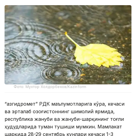
Фото: Мухтор Холдорбеков/Kazinform
“Қазгидромет” РДК маълумотларига кўра, кечаси
ва эрталаб Қозоғистоннинг шимолий ярмида,
республика жануби ва жануби-шарқининг тоғли
ҳудудларида туман тушиши мумкин. Мамлакат
шарқида 28-29 сентябрь кунлари кечаси 1-3