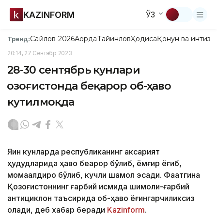
KAZINFORM
ЎЗ
Сайлов-2026
Ақорда
Тайинлов
Ҳодиса
Қонун ва интизо
Тренд:
20:14, 27 Сентябр 2023
28-30 сентябрь кунлари
Қозоғистонда беқарор об-ҳаво
кутилмоқда
Яқин кунларда республиканинг аксарият
ҳудудларида ҳаво беқарор бўлиб, ёмғир ёғиб,
момақалдироқ бўлиб, кучли шамол эсади. Фақатгина
Қозоғистоннинг ғарбий қисмида шимоли-ғарбий
антициклон таъсирида об-ҳаво ёғингарчиликсиз
қолади, деб хабар беради
Kazinform
.