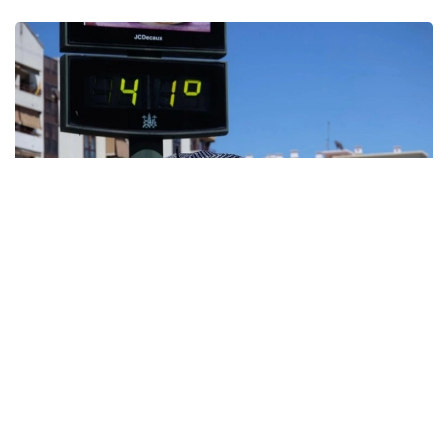
Фото: Атроф-муҳитни муҳофаза қилиш агентлиги (EPA)
Австриянинг миллий метеорология хизмати –
GeoSphere Austria маълумотларига кўра, Қуйи
Австрия федерал штатидаги Бад-Дойч-Альтенбур
шаҳрида кундузги ҳарорат 41,2°С га етди.
Метеорологлар буни "ҳаддан ташқари иссиқлик