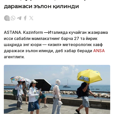
даражаси эълон қилинди
ASTANA. Kazinform
—
Италияда кучайган жазирама
иссиқ сабабли мамлакатнинг барча 27 та йирик
шаҳрида энг юқори — «қизил» метеорологик хавф
даражаси эълон қилинди, деб хабар беради
ANSA
агентлиги.