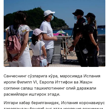
Санчеснинг сўзларига кўра, маросимда Испания
қироли Филипп VI, Европа Иттифоқи ва Жаҳон
соғлиқни сақлаш ташкилотининг олий даражали
расмийлари иштирок этади.
Илгари хабар берилганидек, Испания коронавирус
тарқалгандан бошлаб энг қаттиқ изоляция режимини