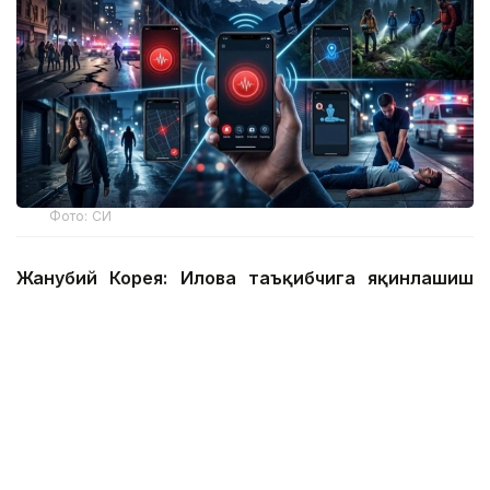
Фото: СИ
Жанубий Корея: Илова таъқибчига яқинлашиш
ҳақида огоҳлантиради
2026 йил 24 июнда Жанубий Корея шахсий
хавфсизлик учун энг сўнгги рақамли воситалардан
бирини ишга туширди.
Ҳукумат иловаси таъқиб қилувчи қурбонларга
электрон билагузук тақишлари шарт бўлган таъқиб