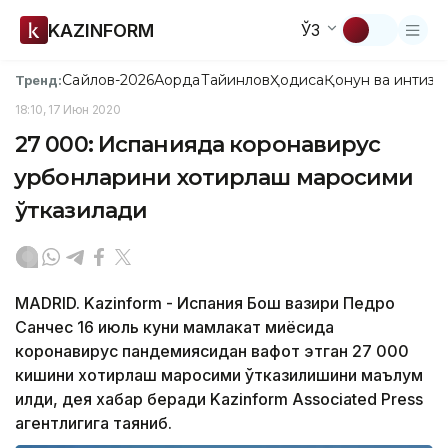
KAZINFORM
ЎЗ
Сайлов-2026
Ақорда
Тайинлов
Ҳодиса
Қонун ва интизо
Тренд:
18:10, 17 Июн 2020
27 000: Испанияда коронавирус
қурбонларини хотирлаш маросими
ўтказилади
MADRID. Kazinform - Испания Бош вазири Педро
Санчес 16 июль куни мамлакат миқёсида
коронавирус пандемиясидан вафот этган 27 000
кишини хотирлаш маросими ўтказилишини маълум
қилди, дея хабар беради Kazinform Associated Press
агентлигига таяниб.