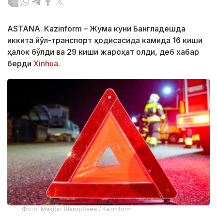
ASTANА. Кazinform – Жума куни Бангладешда
иккита йўл-транспорт ҳодисасида камида 16 киши
ҳалок бўлди ва 29 киши жароҳат олди, деб хабар
берди
Xinhua
.
Фото: Мақсат Шағирбаев / Kazinform