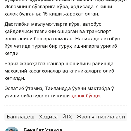
Исломнинг сўзларига кўра, ҳодисада 7 киши
ҳалок бўлган ва 15 киши жароҳат олган.
Дастлабки маълумотларга кўра, автобус
ҳайдовчиси тезликни оширган ва транспорт
воситасини бошқара олмаган. Натижада автобус
йўл четида турган бир гуруҳ ишчиларга урилиб
кетди.
Барча жароҳатланганлар шошилинч равишда
маҳаллий касалхоналар ва клиникаларга олиб
кетилди.
Эслатиб ўтамиз, Таиландда ўқувчи мактабда ўқ
узиши оқибатида етти киши
ҳалок бўлди
.
Бангладеш
Ҳодиса
ЙТҲ
Жаҳон янгиликлари
Бекабат Узаков