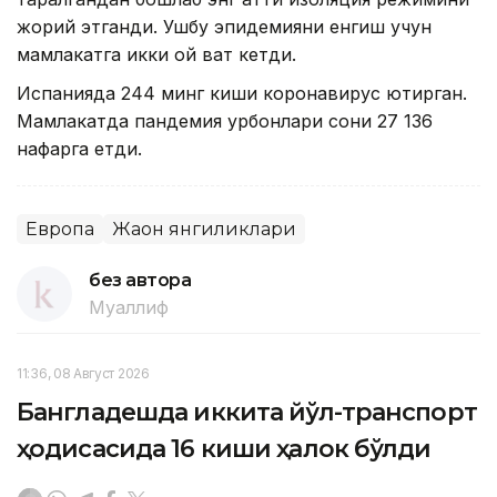
жорий этганди. Ушбу эпидемияни енгиш учун
мамлакатга икки ой вақт кетди.
Испанияда 244 минг киши коронавирус юқтирган.
Мамлакатда пандемия қурбонлари сони 27 136
нафарга етди.
Европа
Жаҳон янгиликлари
без автора
Муаллиф
11:36, 08 Август 2026
Бангладешда иккита йўл-транспорт
ҳодисасида 16 киши ҳалок бўлди