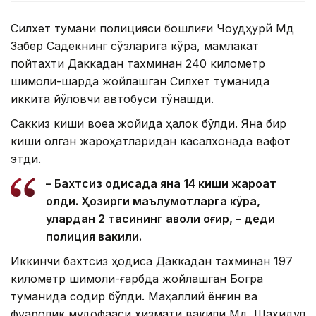
Силхет тумани полицияси бошлиғи Чоудҳурй Мд
Забер Садекнинг сўзларига кўра, мамлакат
пойтахти Даккадан тахминан 240 километр
шимоли-шарқда жойлашган Силхет туманида
иккита йўловчи автобуси тўқнашди.
Саккиз киши воқеа жойида ҳалок бўлди. Яна бир
киши олган жароҳатларидан касалхонада вафот
этди.
– Бахтсиз ҳодисада яна 14 киши жароҳат
олди. Ҳозирги маълумотларга кўра,
улардан 2 тасининг аҳволи оғир, – деди
полиция вакили.
Иккинчи бахтсиз ҳодиса Даккадан тахминан 197
километр шимоли-ғарбда жойлашган Богра
туманида содир бўлди. Маҳаллий ёнғин ва
фуқаролик мудофааси хизмати вакили Мд. Шаҳидул