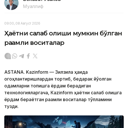
Муаллиф
09:00, 08 Август 2026
Ҳаётни сақлаб қолиши мумкин бўлган
рақамли воситалар
ASTANA. Kazinform — Зилзила ҳақида
огоҳлантиришлардан тортиб, бедарак йўқолган
одамларни топишга ёрдам берадиган
технологияларгача, Кazinform ҳаётни сақлаб қолишга
ёрдам бераётган рақамли воситалар тўпламини
тузди.