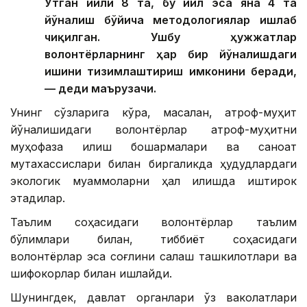
Ўтган йили 8 та, бу йил эса яна 4 та
йўналиш бўйича методологиялар ишлаб
чиқилган. Ушбу ҳужжатлар
волонтёрларнинг ҳар бир йўналишдаги
ишини тизимлаштириш имконини беради,
— деди маърузачи.
Унинг сўзларига кўра, масалан, атроф-муҳит
йўналишидаги волонтёрлар атроф-муҳитни
муҳофаза қилиш бошқармалари ва саноат
мутахассислари билан биргаликда ҳудудлардаги
экологик муаммоларни ҳал қилишда иштирок
этадилар.
Таълим соҳасидаги волонтёрлар таълим
бўлимлари билан, тиббиёт соҳасидаги
волонтёрлар эса соғлиқни сақлаш ташкилотлари ва
шифокорлар билан ишлайди.
Шунингдек, давлат органлари ўз ваколатлари