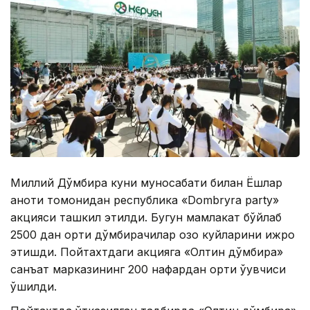
Миллий Дўмбира куни муносабати билан Ёшлар
қаноти томонидан республика «Dombryra party»
акцияси ташкил этилди. Бугун мамлакат бўйлаб
2500 дан ортиқ дўмбирачилар қозоқ куйларини ижро
этишди. Пойтахтдаги акцияга «Олтин дўмбира»
санъат марказининг 200 нафардан ортиқ ўқувчиси
қўшилди.