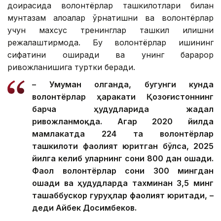
доирасида волонтёрлар ташкилотлари билан
мунтазам алоқалар ўрнатишни ва волонтёрлар
учун махсус тренинглар ташкил қилишни
режалаштирмоқда. Бу волонтёрлар ишининг
сифатини оширади ва унинг барқарор
ривожланишига туртки беради.
– Умуман олганда, бугунги кунда
волонтёрлар ҳаракати Қозоғистоннинг
барча ҳудудларида жадал
ривожланмоқда. Агар 2020 йилда
мамлакатда 224 та волонтёрлар
ташкилоти фаолият юритган бўлса, 2025
йилга келиб уларнинг сони 800 дан ошади.
Фаол волонтёрлар сони 300 мингдан
ошади ва ҳудудларда тахминан 3,5 минг
ташаббускор гуруҳлар фаолият юритади, –
деди Айбек Досимбеков.