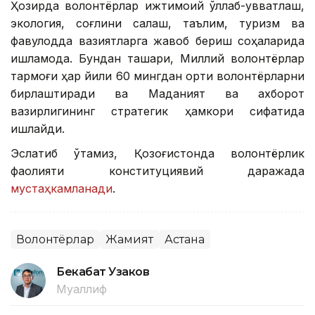
Ҳозирда волонтёрлар ижтимоий қўллаб-қувватлаш,
экология, соғлиқни сақлаш, таълим, туризм ва
фавқулодда вазиятларга жавоб бериш соҳаларида
ишламоқда. Бундан ташқари, Миллий волонтёрлар
тармоғи ҳар йили 60 мингдан ортиқ волонтёрларни
бирлаштиради ва Маданият ва ахборот
вазирлигининг стратегик ҳамкори сифатида
ишлайди.
Эслатиб ўтамиз, Қозоғистонда волонтёрлик
фаолияти конституциявий даражада
мустаҳкамланади
.
Волонтёрлар
Жамият
Астана
Бекабат Узаков
Муаллиф