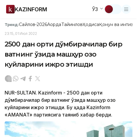
KAZINFORM
ЎЗ
Сайлов-2026
Ақорда
Тайинлов
Ҳодиса
Қонун ва интизо
Тренд:
23:15, 01 Июл 2022
2500 дан ортиқ дўмбирачилар бир
вақтнинг ўзида машҳур қозоқ
куйларини ижро этишди
NUR-SULTAN. Kazinform - 2500 дан ортиқ
дўмбирачилар бир вақтнинг ўзида машҳур қозоқ
куйларини ижро этишди. Бу ҳақда Kazinform
«АМАNAT» партиясига таяниб хабар берди.