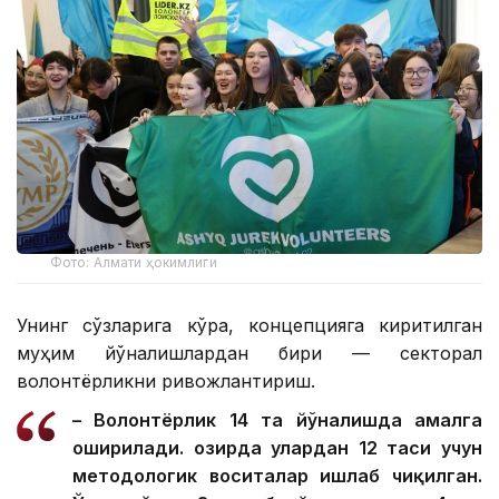
Фото: Алмати ҳокимлиги
Унинг сўзларига кўра, концепцияга киритилган
муҳим йўналишлардан бири — секторал
волонтёрликни ривожлантириш.
– Волонтёрлик 14 та йўналишда амалга
оширилади. Ҳозирда улардан 12 таси учун
методологик воситалар ишлаб чиқилган.