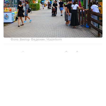
Фото: Виктор Федюнин / Kazinform
Август ойида Қозоғистонда бўлиб ўтадиган энг
муҳим воқеалардан бири — Қурултой сайловлари. У
23 август куни бўлиб ўтади. Эслатиб ўтамиз,
Давлат раҳбари 1 июль куни "Қозоғистон
Республикаси Қурултой сайловини тайинлаш
тўғрисида"ги Фармонни имзолаган эди. Шу куни
Президент Администрацияси раҳбарининг
биринчи ўринбосари Ерлан Қарин ҳам сиёсий
кампания бўйича баёнот берди.