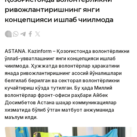
ривожлантиришнинг янги
концепцияси ишлаб чиқилмоқда
ASTANА. Кazinform – Қозоғистонда волонтёрликни
қўллаб-қувватлашнинг янги концепцияси ишлаб
чиқилмоқда. Ҳужжатда волонтёрлар ҳаракатини
янада ривожлантиришнинг асосий йўналишлари
белгилаб берилган ва секторал волонтёрликни
кучайтириш кўзда тутилган. Бу ҳақда Миллий
волонтёрлар фронт-офиси раҳбари Айбек
Досимбетов Астана шаҳар коммуникациялар
хизматида бўлиб ўтган матбуот анжуманида
маълум қилди.