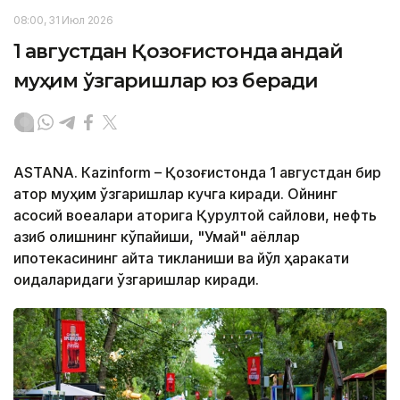
08:00, 31 Июл 2026
1 августдан Қозоғистонда қандай
муҳим ўзгаришлар юз беради
ASTANА. Кazinform – Қозоғистонда 1 августдан бир
қатор муҳим ўзгаришлар кучга киради. Ойнинг
асосий воқеалари қаторига Қурултой сайлови, нефть
қазиб олишнинг кўпайиши, "Умай" аёллар
ипотекасининг қайта тикланиши ва йўл ҳаракати
қоидаларидаги ўзгаришлар киради.