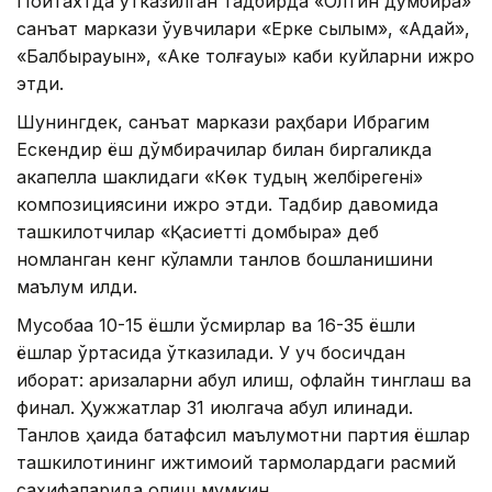
Пойтахтда ўтказилган тадбирда «Олтин дўмбира»
санъат маркази ўқувчилари «Ерке сылқым», «Адай»,
«Балбырауын», «Аке толғауы» каби куйларни ижро
этди.
Шунингдек, санъат маркази раҳбари Ибрагим
Ескендир ёш дўмбирачилар билан биргаликда
акапелла шаклидаги «Көк тудың желбірегені»
композициясини ижро этди. Тадбир давомида
ташкилотчилар «Қасиетті домбыра» деб
номланган кенг кўламли танлов бошланишини
маълум қилди.
Мусобақа 10-15 ёшли ўсмирлар ва 16-35 ёшли
ёшлар ўртасида ўтказилади. У уч босқичдан
иборат: аризаларни қабул қилиш, офлайн тинглаш ва
финал. Ҳужжатлар 31 июлгача қабул қилинади.
Танлов ҳақида батафсил маълумотни партия ёшлар
ташкилотининг ижтимоий тармоқлардаги расмий
саҳифаларида олиш мумкин.