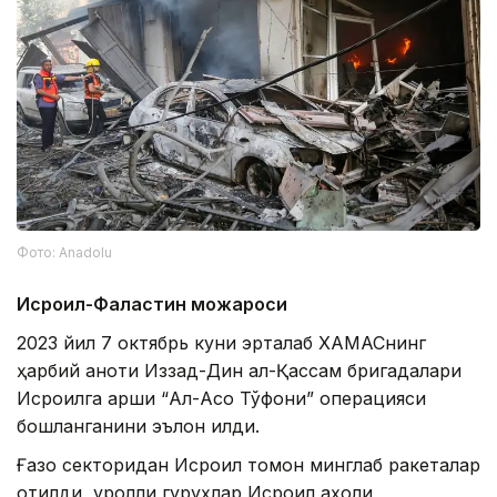
Фото: Anadolu
Исроил-Фаластин можароси
2023 йил 7 октябрь куни эрталаб ХАМАСнинг
ҳарбий қаноти Иззад-Дин ал-Қассам бригадалари
Исроилга қарши “Ал-Ақсо Тўфони” операцияси
бошланганини эълон қилди.
Ғазо секторидан Исроил томон минглаб ракеталар
отилди, қуролли гуруҳлар Исроил аҳоли