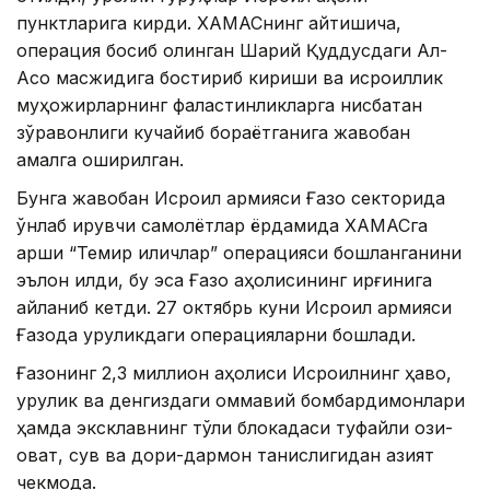
пунктларига кирди. ХАМАСнинг айтишича,
операция босиб олинган Шарқий Қуддусдаги Ал-
Ақсо масжидига бостириб кириши ва исроиллик
муҳожирларнинг фаластинликларга нисбатан
зўравонлиги кучайиб бораётганига жавобан
амалга оширилган.
Бунга жавобан Исроил армияси Ғазо секторида
ўнлаб қирувчи самолётлар ёрдамида ХАМАСга
қарши “Темир қиличлар” операцияси бошланганини
эълон қилди, бу эса Ғазо аҳолисининг қирғинига
айланиб кетди. 27 октябрь куни Исроил армияси
Ғазода қуруқликдаги операцияларни бошлади.
Ғазонинг 2,3 миллион аҳолиси Исроилнинг ҳаво,
қуруқлик ва денгиздаги оммавий бомбардимонлари
ҳамда эксклавнинг тўлиқ блокадаси туфайли озиқ-
овқат, сув ва дори-дармон танқислигидан азият
чекмоқда.