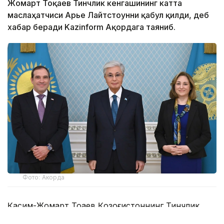
Жомарт Тоқаев Тинчлик кенгашининг катта
маслаҳатчиси Арье Лайтстоунни қабул қилди, деб
хабар беради Kazinform Ақордага таяниб.
Фото: Акорда
Қасим-Жомарт Тоқаев Қозоғистоннинг Тинчлик
Кенгашида иштирок этишининг муҳимлигини