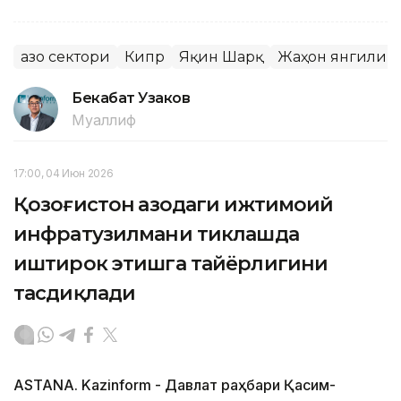
Ғазо сектори
Кипр
Яқин Шарқ
Жаҳон янгилик
Бекабат Узаков
Муаллиф
17:00, 04 Июн 2026
Қозоғистон Ғазодаги ижтимоий
инфратузилмани тиклашда
иштирок этишга тайёрлигини
тасдиқлади
ASTANA. Kazinform - Давлат раҳбари Қасим-