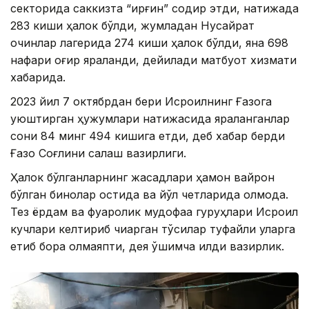
секторида саккизта “қирғин” содир этди, натижада
283 киши ҳалок бўлди, жумладан Нусайрат
қочқинлар лагерида 274 киши ҳалок бўлди, яна 698
нафари оғир яраланди, дейилади матбуот хизмати
хабарида.
2023 йил 7 октябрдан бери Исроилнинг Ғазога
уюштирган ҳужумлари натижасида яраланганлар
сони 84 минг 494 кишига етди, деб хабар берди
Ғазо Соғлиқни сақлаш вазирлиги.
Ҳалок бўлганларнинг жасадлари ҳамон вайрон
бўлган бинолар остида ва йўл четларида қолмоқда.
Тез ёрдам ва фуқаролик мудофаа гуруҳлари Исроил
кучлари келтириб чиқарган тўсиқлар туфайли уларга
етиб бора олмаяпти, дея қўшимча қилди вазирлик.