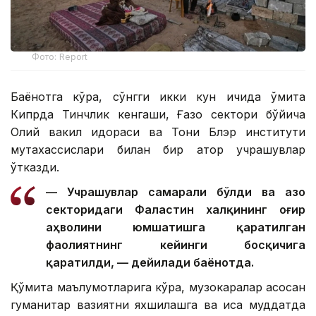
Фото: Report
Баёнотга кўра, сўнгги икки кун ичида қўмита
Кипрда Тинчлик кенгаши, Ғазо сектори бўйича
Олий вакил идораси ва Тони Блэр институти
мутахассислари билан бир қатор учрашувлар
ўтказди.
— Учрашувлар самарали бўлди ва Ғазо
секторидаги Фаластин халқининг оғир
аҳволини юмшатишга қаратилган
фаолиятнинг кейинги босқичига
қаратилди, — дейилади баёнотда.
Қўмита маълумотларига кўра, музокаралар асосан
гуманитар вазиятни яхшилашга ва қисқа муддатда