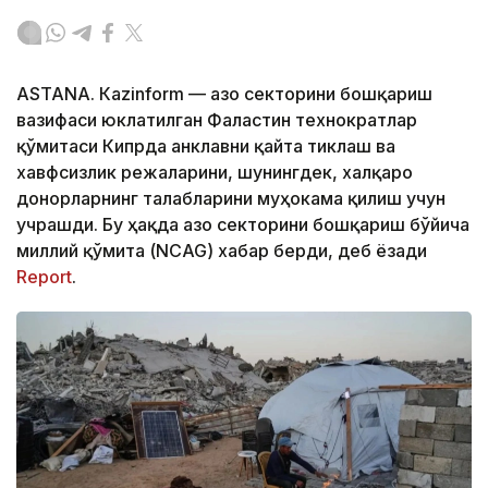
ASTANА. Кazinform — Ғазо секторини бошқариш
вазифаси юклатилган Фаластин технократлар
қўмитаси Кипрда анклавни қайта тиклаш ва
хавфсизлик режаларини, шунингдек, халқаро
донорларнинг талабларини муҳокама қилиш учун
учрашди. Бу ҳақда Ғазо секторини бошқариш бўйича
миллий қўмита (NCAG) хабар берди, деб ёзади
Report
.