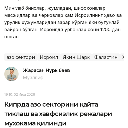
Минглаб бинолар, жумладан, шифохоналар,
масжидлар ва черковлар ҳам Исроилнинг ҳаво ва
қуруқлик ҳужумларидан зарар кўрган ёки бутунлай
вайрон бўлган. Исроилда қурбонлар сони 1200 дан
ошган.
Ғазо сектори
Исроил
Яқин Шарқ
Фаластин
Х
Жарасқан Нұрыбаев
Муаллиф
19:10, 02 Июл 2026
Кипрда Ғазо секторини қайта
тиклаш ва хавфсизлик режалари
муҳокама қилинди