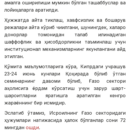
амалга оширилиши мумкин бўлган ташаббуслар ва
лойиҳаларга қаратилди.
Ҳужжатда қайта тиклаш, хавфсизлик ва бошқарув
режалари қайта кўриб чиқилгани, шунингдек, халқаро
донорлар томонидан талаб қилинадиган
шаффофлик ва ҳисобдорликни таъминлаш учун
институционал механизмларнинг якунлангани қайд
этилган.
Қўмита маълумотларига кўра, Кипрдаги учрашув
23-24 июнь кунлари Қоҳирада бўлиб ўтган
семинарнинг давоми бўлиб, Ғазо сектори
аҳолисига ёрдам кўрсатиш учун зарур шарт-
шароитларни яратишга қаратилган кенгроқ
жараённинг бир қисмидир.
Эслатиб ўтамиз, Исроилнинг Ғазо секторидаги
ҳужумлари натижасида ҳалок бўлганлар сони 72
мингдан
ошди
.