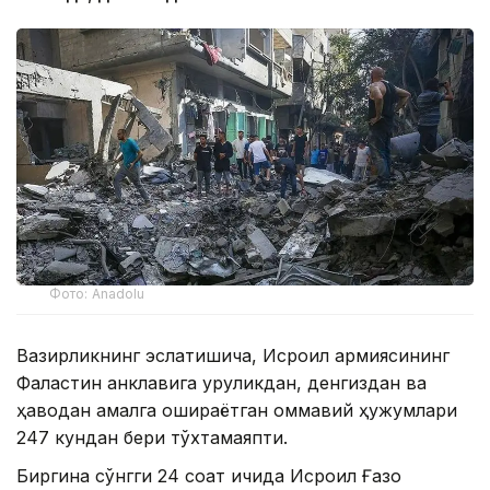
Фото: Anadolu
Вазирликнинг эслатишича, Исроил армиясининг
Фаластин анклавига қуруқликдан, денгиздан ва
ҳаводан амалга ошираётган оммавий ҳужумлари
247 кундан бери тўхтамаяпти.
Биргина сўнгги 24 соат ичида Исроил Ғазо