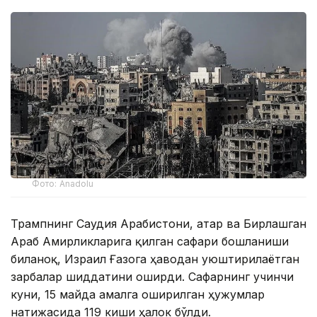
Фото: Anadolu
Трампнинг Саудия Арабистони, Қатар ва Бирлашган
Араб Амирликларига қилган сафари бошланиши
биланоқ, Израил Ғазога ҳаводан уюштирилаётган
зарбалар шиддатини оширди. Сафарнинг учинчи
куни, 15 майда амалга оширилган ҳужумлар
натижасида 119 киши ҳалок бўлди.