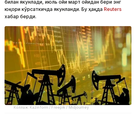
билан якунлади, июль ойи март ойидан бери энг
юқори кўрсаткичда якунланди. Бу ҳақда
Reuters
хабар берди.
Коллаж: Kazinform / Freepik / Midjourney
Савдо натижаларига кўра, Brent хом нефтининг
нархи 1,3% га ўсиб, 1 баррель учун 90,12 долларни