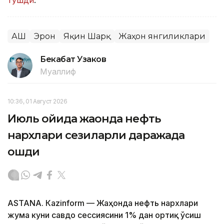
АҚШ
Эрон
Яқин Шарқ
Жаҳон янгиликлари
Бекабат Узаков
Муаллиф
10:36, 01 Август 2026
Июль ойида жаҳонда нефть
нархлари сезиларли даражада
ошди
ASTANА. Кazinform — Жаҳонда нефть нархлари
жума куни савдо сессиясини 1% дан ортиқ ўсиш