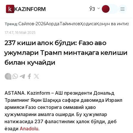
KAZINFORM
ЎЗ
Сайлов-2026
Ақорда
Тайинлов
Ҳодиса
Қонун ва интизо
Тренд:
17:47, 16 Май 2025
237 киши ҳалок бўлди: Ғазо ҳаво
ҳужумлари Трамп минтақага келиши
билан кучайди
ASTANA. Kazinform – АҚШ президенти Дональд
Трампнинг Яқин Шарққа сафари давомида Израил
армияси Ғазо секторига оммавий ҳаво
ҳужумларини амалга оширди. Бу ҳужумлар
натижасида 237 фаластинлик ҳалок бўлди, деб
ёзади
Anadolu
.