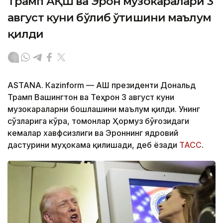
Трамп АҚШ ва Эрон музокаралари 3
август куни бўлиб ўтишини маълум
қилди
ASTANА. Кazinform — АҚШ президенти Дональд
Трамп Вашингтон ва Теҳрон 3 август куни
музокараларни бошлашини маълум қилди. Унинг
сўзларига кўра, томонлар Ҳормуз бўғозидаги
кемалар хавфсизлиги ва Эроннинг ядровий
дастурини муҳокама қилишади, деб ёзади
ТАСС
.