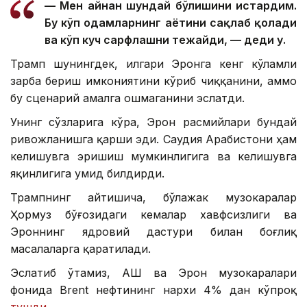
— Мен айнан шундай бўлишини истардим.
Бу кўп одамларнинг ҳаётини сақлаб қолади
ва кўп куч сарфлашни тежайди, — деди у.
Трамп шунингдек, илгари Эронга кенг кўламли
зарба бериш имкониятини кўриб чиққанини, аммо
бу сценарий амалга ошмаганини эслатди.
Унинг сўзларига кўра, Эрон расмийлари бундай
ривожланишга қарши эди. Саудия Арабистони ҳам
келишувга эришиш мумкинлигига ва келишувга
яқинлигига умид билдирди.
Трампнинг айтишича, бўлажак музокаралар
Ҳормуз бўғозидаги кемалар хавфсизлиги ва
Эроннинг ядровий дастури билан боғлиқ
масалаларга қаратилади.
Эслатиб ўтамиз, АҚШ ва Эрон музокаралари
фонида Brent нефтининг нархи 4% дан кўпроқ
тушди
.