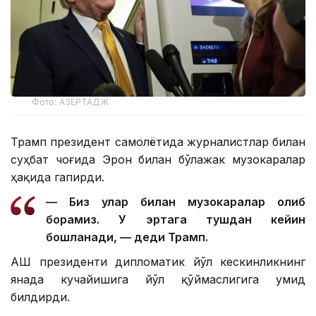
Фото: АЗЕРТАДЖ
Трамп президент самолётида журналистлар билан
суҳбат чоғида Эрон билан бўлажак музокаралар
ҳақида гапирди.
— Биз улар билан музокаралар олиб
борамиз. У эртага тушдан кейин
бошланади, — деди Трамп.
АҚШ президенти дипломатик йўл кескинликнинг
янада кучайишига йўл қўймаслигига умид
билдирди.