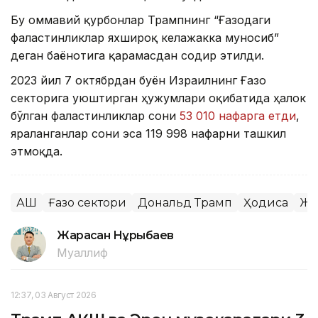
Бу оммавий қурбонлар Трампнинг “Ғазодаги
фаластинликлар яхшироқ келажакка муносиб”
деган баёнотига қарамасдан содир этилди.
2023 йил 7 октябрдан буён Израилнинг Ғазо
секторига уюштирган ҳужумлари оқибатида ҳалок
бўлган фаластинликлар сони
53 010 нафарга етди
,
яраланганлар сони эса 119 998 нафарни ташкил
этмоқда.
АҚШ
Ғазо сектори
Дональд Трамп
Ҳодиса
Жа
Жарасқан Нұрыбаев
Муаллиф
12:37, 03 Август 2026