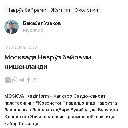
Наврўз байрами
Жамият
Экология
Бекабат Узаков
Муаллиф
10:20, 23 Март 2026
Москвада Наврўз байрами
нишонланди
МОSKVA. Кazinform – Халқаро Савдо-саноат
палатасининг “Қозоғистон” павильонида Наврўзга
бағишланган байрам тадбири бўлиб ўтди. Бу ҳақда
Қозоғистон Элчихонасининг расмий веб-сайтида
хабар берилди.