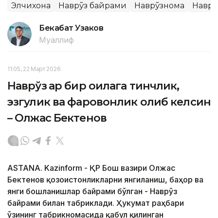
Элчихона
Наврўз байрами
Наврўзнома
Наврў
Бекабат Узаков
Муаллиф
11:05, 22 Март 2026
Наврўз ҳар бир оилага тинчлик,
эзгулик ва фаровонлик олиб келсин
– Олжас Бектенов
ASTANA. Kazinform - ҚР Бош вазири Олжас
Бектенов қозоғистонликларни янгиланиш, баҳор ва
янги бошланишлар байрами бўлган - Наврўз
байрами билан табриклади. Ҳукумат раҳбари
ўзининг табрикномасида қабул қилинган