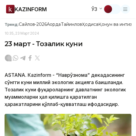
KAZINFORM
ЎЗ
Сайлов-2026
Ақорда
Тайинлов
Ҳодиса
Қонун ва интизо
Тренд:
10:35, 23 Март 2024
23 март - Тозалик куни
ASTANА. Кazinform - “Наврўзнома” декадасининг
сўнгги куни миллий экологик акцияга бағишланди.
Тозалик куни фуқароларнинг давлатнинг экологик
муаммоларни ҳал қилишга қаратилган
ҳаракатларини қўллаб-қувватлаш ифодасидир.