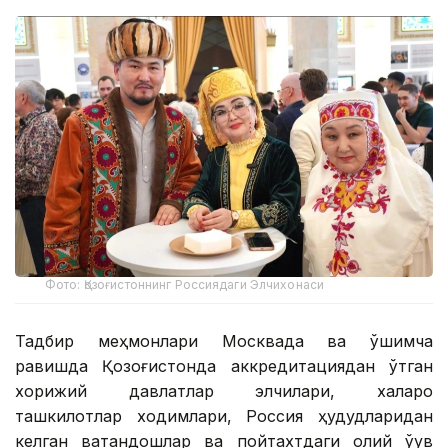
Фото: Қозоғистоннинг Россиядаги Элчихонаси
Тадбир меҳмонлари Москвада ва қўшимча
равишда Қозоғистонда аккредитациядан ўтган
хорижий давлатлар элчилари, халқаро
ташкилотлар ходимлари, Россия ҳудудларидан
келган ватандошлар ва пойтахтдаги олий ўқув