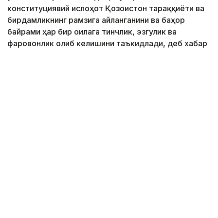
конституциявий ислоҳот Қозоғистон тараққиёти ва
бирдамликнинг рамзига айланганини ва баҳор
байрами ҳар бир оилага тинчлик, эзгулик ва
фаровонлик олиб келишини таъкидлади, деб хабар
беради Kazinform.
Фото: Ҳукумат