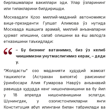
бирлашмалари вакиллари эди. Улар ўзларининг
илиқ тилакларини билдиришди.
Москвадаги Қозоқ миллий-маданий автономияси
вице-президенти Гулшат Алимова ўз нутқида
Москвада яшашига қарамай, миллий анъаналарни
ҳурмат қилишини, сақлаб қолишини ва ёш авлодга
етказишини таъкидлади:
– Бу бизнинг ватанимиз, биз ўз келиб
чиқишимизни унутмаслигимиз керак, – деди
у.
“Жолдастық” қозоқ маданияти ҳудудий жамоат
ташкилоти (Астрахан вилояти) раисининг
ўринбосари Алия Ғумарова Наврўз анъанавий
равишда ҳудудда кенг нишонланишини ва бу йил
у 18 апрелда нишонланишини эслатди.
Шунингдек, у қозоғистонликларни янги
Конституция қабул қилингани билан табриклади ва