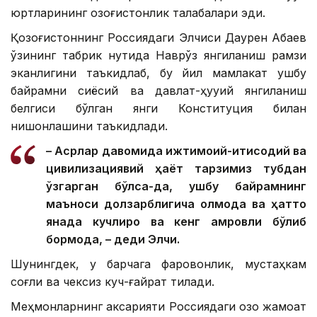
юртларининг қозоғистонлик талабалари эди.
Қозоғистоннинг Россиядаги Элчиси Даурен Абаев
ўзининг табрик нутқида Наврўз янгиланиш рамзи
эканлигини таъкидлаб, бу йил мамлакат ушбу
байрамни сиёсий ва давлат-ҳуқуқий янгиланиш
белгиси бўлган янги Конституция билан
нишонлашини таъкидлади.
– Асрлар давомида ижтимоий-иқтисодий ва
цивилизациявий ҳаёт тарзимиз тубдан
ўзгарган бўлса-да, ушбу байрамнинг
маъноси долзарблигича қолмоқда ва ҳатто
янада кучлироқ ва кенг қамровли бўлиб
бормоқда, – деди Элчи.
Шунингдек, у барчага фаровонлик, мустаҳкам
соғлиқ ва чексиз куч-ғайрат тилади.
Меҳмонларнинг аксарияти Россиядаги қозоқ жамоат