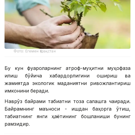
Фото: Егемен Қазақстан
Бу кун фуқароларнинг атроф-муҳитни муҳофаза
қилиш бўйича хабардорлигини ошириш ва
жамиятда экологик маданиятни ривожлантириш
имконини беради.
Наврўз байрами табиатни тоза сақлашга чақиради.
Байрамнинг маъноси - қишдан баҳорга ўтиш,
табиатнинг янги ҳаётининг бошланиши бунинг
рамзидир.