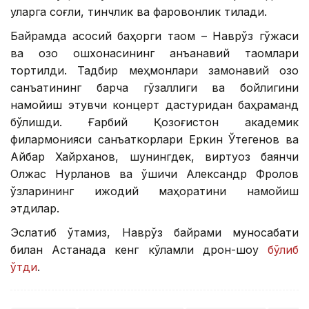
уларга соғлиқ, тинчлик ва фаровонлик тилади.
Байрамда асосий баҳорги таом – Наврўз гўжаси
ва қозоқ ошхонасининг анъанавий таомлари
тортилди. Тадбир меҳмонлари замонавий қозоқ
санъатининг барча гўзаллиги ва бойлигини
намойиш этувчи концерт дастуридан баҳраманд
бўлишди. Ғарбий Қозоғистон академик
филармонияси санъаткорлари Еркин Ўтегенов ва
Айбар Хайрханов, шунингдек, виртуоз баянчи
Олжас Нурланов ва қўшиқчи Александр Фролов
ўзларининг ижодий маҳоратини намойиш
этдилар.
Эслатиб ўтамиз, Наврўз байрами муносабати
билан Астанада кенг кўламли дрон-шоу
бўлиб
ўтди
.