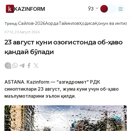
KAZINFORM
ЎЗ
Сайлов-2026
Ақорда
Тайинлов
Ҳодиса
Қонун ва интизо
Тренд:
07:12, 23 Август 2024
23 август куни Қозоғистонда об-ҳаво
қандай бўлади
ASTANА. Кazinform — “Қазгидромет” РДК
синоптиклари 23 август, жума куни учун об-ҳаво
маълумотларини эълон қилди.