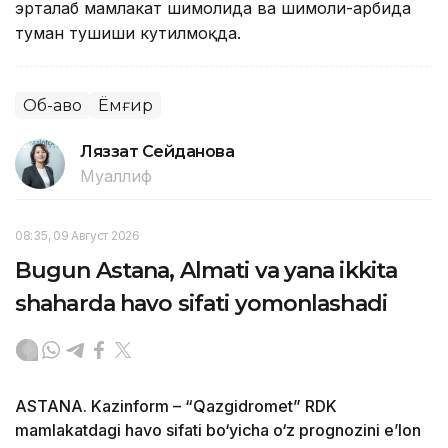
эрталаб мамлакат шимолида ва шимоли-ғарбида
туман тушиши кутилмоқда.
Об-ҳаво
Ёмғир
Ляззат Сейданова
Муаллиф
08:35, 09 Август 2026
Bugun Astana, Almati va yana ikkita
shaharda havo sifati yomonlashadi
ASTANA. Kazinform – “Qazgidromet” RDK
mamlakatdagi havo sifati bo‘yicha o‘z prognozini e’lon