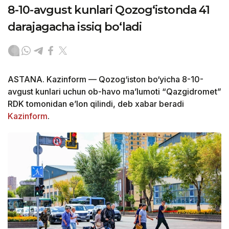
8-10-avgust kunlari Qozog‘istonda 41
darajagacha issiq bo‘ladi
ASTANA. Kazinform — Qozog‘iston bo‘yicha 8-10-
avgust kunlari uchun ob-havo ma’lumoti “Qazgidromet”
RDK tomonidan e’lon qilindi, deb xabar beradi
Kazinform
.