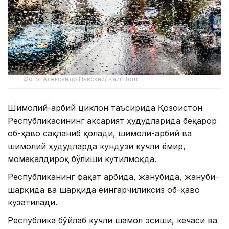
Фото: Александр Павский/ Kazinform
Шимолий-ғарбий циклон таъсирида Қозоғистон
Республикасининг аксарият ҳудудларида беқарор
об-ҳаво сақланиб қолади, шимоли-ғарбий ва
шимолий ҳудудларда кундузи кучли ёмғир,
момақалдироқ бўлиши кутилмоқда.
Республиканинг фақат ғарбида, жанубида, жануби-
шарқида ва шарқида ёғингарчиликсиз об-ҳаво
кузатилади.
Республика бўйлаб кучли шамол эсиши, кечаси ва