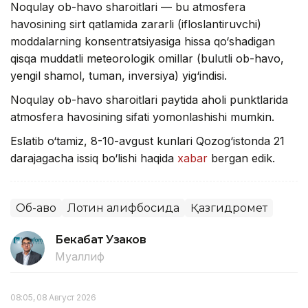
Noqulay ob-havo sharoitlari — bu atmosfera
havosining sirt qatlamida zararli (ifloslantiruvchi)
moddalarning konsentratsiyasiga hissa qo‘shadigan
qisqa muddatli meteorologik omillar (bulutli ob-havo,
yengil shamol, tuman, inversiya) yig‘indisi.
Noqulay ob-havo sharoitlari paytida aholi punktlarida
atmosfera havosining sifati yomonlashishi mumkin.
Eslatib o‘tamiz, 8-10-avgust kunlari Qozog‘istonda 21
darajagacha issiq bo‘lishi haqida
xabar
bergan edik.
Об-ҳаво
Лотин алифбосида
Қазгидромет
Бекабат Узаков
Муаллиф
08:05, 08 Август 2026