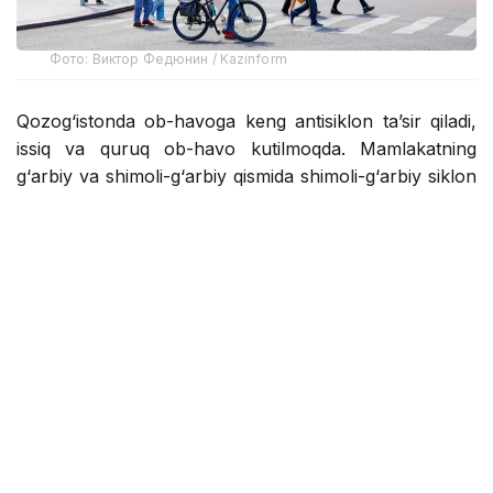
Фото: Виктор Федюнин / Kazinform
Qozog‘istonda ob-havoga keng antisiklon ta’sir qiladi,
issiq va quruq ob-havo kutilmoqda. Mamlakatning
g‘arbiy va shimoli-g‘arbiy qismida shimoli-g‘arbiy siklon
va unga bog‘liq atmosfera frontal tizimlari davr oxirida
yomg‘ir, momaqaldiroq va kuchli shamollarni olib
keladi, ba’zi hududlarda do‘l yog‘ishi mumkin.
Janubiy siklon davr boshida va kun davomida janub va
janubi-sharqiy tog‘li hududlarda mamlakat sharqiga
ta’sir qiladi, yomg‘ir va momaqaldiroq bo‘lishi
kutilmoqda. Barcha hududlar aholisi yana bir issiqlik
to‘lqinini kutmoqda: Erondan harakatlanayotgan iliq
havo massalari mamlakat shimoli va sharqida
haroratning juda yuqori 35-39 darajagacha, janubda
35-41 darajagacha va mamlakat g‘arbi va markazida