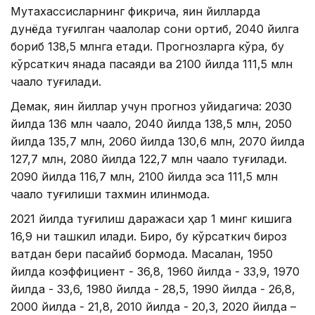
Мутахассисларнинг фикрича, яқин йилларда
дунёда туғилган чақалоқлар сони ортиб, 2040 йилга
бориб 138,5 млнга етади. Прогнозларга кўра, бу
кўрсаткич янада пасаяди ва 2100 йилда 111,5 млн
чақалоқ туғилади.
Демак, яқин йиллар учун прогноз қуйидагича: 2030
йилда 136 млн чақалоқ, 2040 йилда 138,5 млн, 2050
йилда 135,7 млн, 2060 йилда 130,6 млн, 2070 йилда
127,7 млн, 2080 йилда 122,7 млн чақалоқ туғилади.
2090 йилда 116,7 млн, 2100 йилда эса 111,5 млн
чақалоқ туғилиши тахмин қилинмоқда.
2021 йилда туғилиш даражаси ҳар 1 минг кишига
16,9 ни ташкил қилади. Бироқ, бу кўрсаткич бироз
вақтдан бери пасайиб бормоқда. Масалан, 1950
йилда коэффициент - 36,8, 1960 йилда - 33,9, 1970
йилда - 33,6, 1980 йилда - 28,5, 1990 йилда - 26,8,
2000 йилда - 21,8, 2010 йилда - 20,3, 2020 йилда –