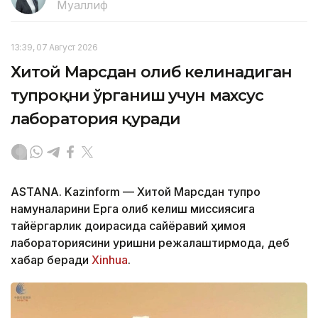
Муаллиф
13:39, 07 Август 2026
Хитой Марсдан олиб келинадиган
тупроқни ўрганиш учун махсус
лаборатория қуради
ASTANA. Kazinform — Хитой Марсдан тупроқ
намуналарини Ерга олиб келиш миссиясига
тайёргарлик доирасида сайёравий ҳимоя
лабораториясини қуришни режалаштирмоқда, деб
хабар беради
Xinhua
.