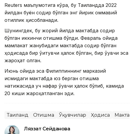
Reuters маълумотига кўра, бу Таиландда 2022
йилдан буён содир бўлган энг йирик оммавий
қотиллик ҳисобланади.
Шунингдек, бу жорий йилда мактабда содир
бўлган иккинчи отишма бўлди. Февраль ойида
мамлакат жанубидаги мактабда содир бўлган
ҳодисада бир ўқитувчи ҳалок бўлган, бир ўқувчи эса
жароҳат олган.
Июнь ойида эса Филиппиннинг марказий
қисмидаги мактабда юз берган отишма
натижасида уч нафар ўқувчи ҳалок бўлиб, камида
20 киши жароҳатланган эди.
Таиланд
Отишма
Ўқувчилар
Ҳодиса
Мактаб
Ляззат Сейданова