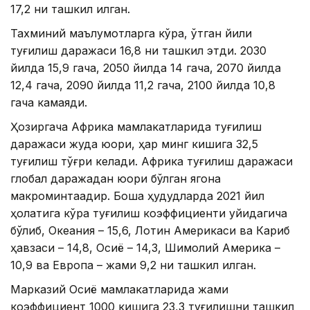
17,2 ни ташкил қилган.
Тахминий маълумотларга кўра, ўтган йили
туғилиш даражаси 16,8 ни ташкил этди. 2030
йилда 15,9 гача, 2050 йилда 14 гача, 2070 йилда
12,4 гача, 2090 йилда 11,2 гача, 2100 йилда 10,8
гача камаяди.
Ҳозиргача Африка мамлакатларида туғилиш
даражаси жуда юқори, ҳар минг кишига 32,5
туғилиш тўғри келади. Африка туғилиш даражаси
глобал даражадан юқори бўлган ягона
макроминтақадир. Бошқа ҳудудларда 2021 йил
ҳолатига кўра туғилиш коэффициенти қуйидагича
бўлиб, Океания – 15,6, Лотин Америкаси ва Кариб
ҳавзаси – 14,8, Осиё – 14,3, Шимолий Америка –
10,9 ва Европа – жами 9,2 ни ташкил қилган.
Марказий Осиё мамлакатларида жами
коэффициент 1000 кишига 23,3 туғилишни ташкил