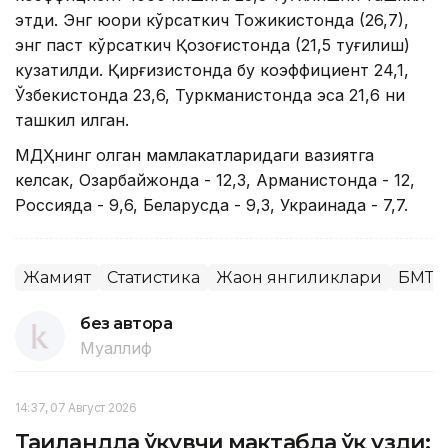
этди. Энг юқори кўрсаткич Тожикистонда (26,7),
энг паст кўрсаткич Қозоғистонда (21,5 туғилиш)
кузатилди. Қирғизистонда бу коэффициент 24,1,
Ўзбекистонда 23,6, Туркманистонда эса 21,6 ни
ташкил қилган.
МДҲнинг қолган мамлакатларидаги вазиятга
келсак, Озарбайжонда - 12,3, Арманистонда - 12,
Россияда - 9,6, Беларусда - 9,3, Украинада - 7,7.
Жамият
Статистика
Жаҳон янгиликлари
БМТ
без автора
Муаллиф
14:37, 07 Август 2026
Таиландда ўқувчи мактабда ўқ узди: