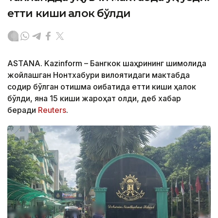
етти киши ҳалок бўлди
ASTANA. Kazinform – Бангкок шаҳрининг шимолида
жойлашган Нонтхабури вилоятидаги мактабда
содир бўлган отишма оқибатида етти киши ҳалок
бўлди, яна 15 киши жароҳат олди, деб хабар
беради
Reuters
.