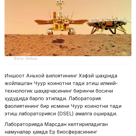
Фото: Xinhua
Иншоот Аньхой вилоятининг Хэфэй шаҳрида
жойлашган Чуқур коинотни тадқиқ этиш илмий-
технологик шаҳарчасининг биринчи босқичи
ҳудудида барпо этилади. Лаборатория
фаолиятининг бир қисмини Чуқур коинотни тадқиқ
этиш лабораторияси (DSEL) амалга оширади.
Лабораторияда Марсдан келтириладиган
намуналар ҳамда Ер биосферасининг