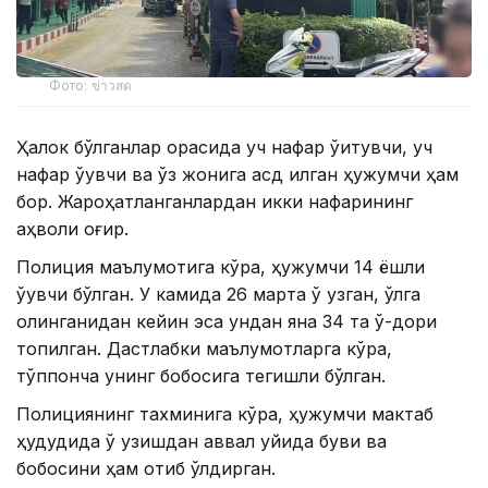
Фото: ข่าวสด
Ҳалок бўлганлар орасида уч нафар ўқитувчи, уч
нафар ўқувчи ва ўз жонига қасд қилган ҳужумчи ҳам
бор. Жароҳатланганлардан икки нафарининг
аҳволи оғир.
Полиция маълумотига кўра, ҳужумчи 14 ёшли
ўқувчи бўлган. У камида 26 марта ўқ узган, қўлга
олинганидан кейин эса ундан яна 34 та ўқ-дори
топилган. Дастлабки маълумотларга кўра,
тўппонча унинг бобосига тегишли бўлган.
Полициянинг тахминига кўра, ҳужумчи мактаб
ҳудудида ўқ узишдан аввал уйида буви ва
бобосини ҳам отиб ўлдирган.