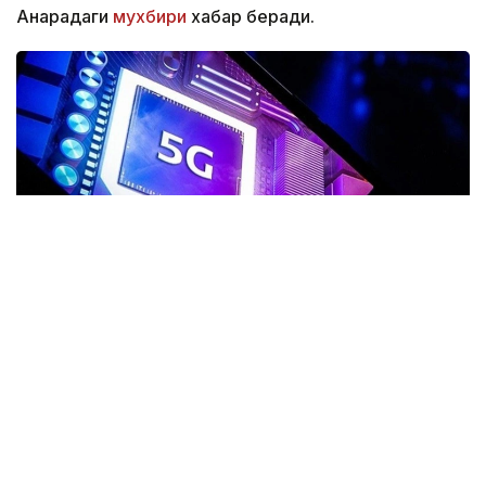
Анқарадаги
мухбири
хабар беради.
Фото: Anadolu ajansı
Туркияда 5G тармоғига уланган абонентлар сони
тўрт ой ичида 44,5 миллионга етди. Бу ҳақда
мамлакат транспорт ва инфратузилма вазири
Абдулқодир Уралоғлу маълум қилди.