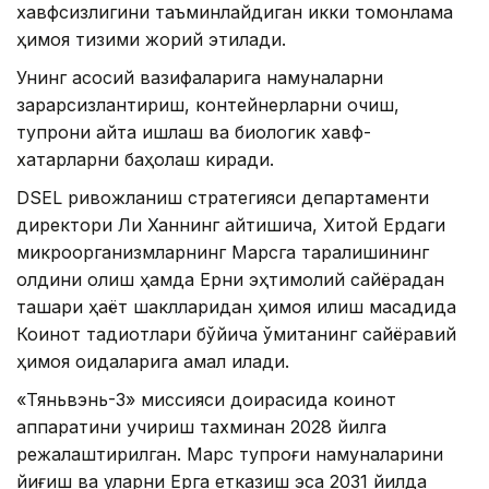
хавфсизлигини таъминлайдиган икки томонлама
ҳимоя тизими жорий этилади.
Унинг асосий вазифаларига намуналарни
зарарсизлантириш, контейнерларни очиш,
тупроқни қайта ишлаш ва биологик хавф-
хатарларни баҳолаш киради.
DSEL ривожланиш стратегияси департаменти
директори Ли Ханнинг айтишича, Хитой Ердаги
микроорганизмларнинг Марсга тарқалишининг
олдини олиш ҳамда Ерни эҳтимолий сайёрадан
ташқари ҳаёт шаклларидан ҳимоя қилиш мақсадида
Коинот тадқиқотлари бўйича қўмитанинг сайёравий
ҳимоя қоидаларига амал қилади.
«Тяньвэнь-3» миссияси доирасида коинот
аппаратини учириш тахминан 2028 йилга
режалаштирилган. Марс тупроғи намуналарини
йиғиш ва уларни Ерга етказиш эса 2031 йилда