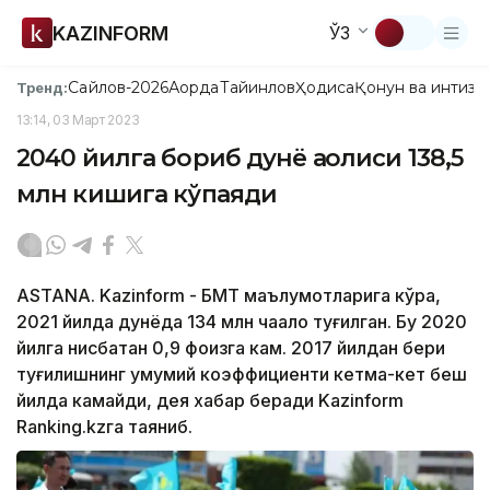
KAZINFORM
ЎЗ
Сайлов-2026
Ақорда
Тайинлов
Ҳодиса
Қонун ва интизо
Тренд:
13:14, 03 Март 2023
2040 йилга бориб дунё аҳолиси 138,5
млн кишига кўпаяди
ASTANA. Kazinform - БМТ маълумотларига кўра,
2021 йилда дунёда 134 млн чақалоқ туғилган. Бу 2020
йилга нисбатан 0,9 фоизга кам. 2017 йилдан бери
туғилишнинг умумий коэффициенти кетма-кет беш
йилда камайди, дея хабар беради Kazinform
Ranking.kzга таяниб.