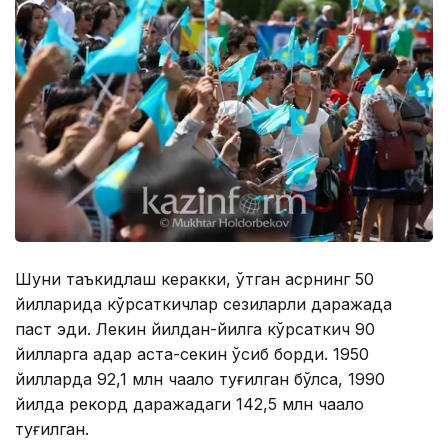
Шуни таъкидлаш керакки, ўтган асрнинг 50
йилларида кўрсаткичлар сезиларли даражада
паст эди. Лекин йилдан-йилга кўрсаткич 90
йилларга қадар аста-секин ўсиб борди. 1950
йилларда 92,1 млн чақалоқ туғилган бўлса, 1990
йилда рекорд даражадаги 142,5 млн чақалоқ
туғилган.