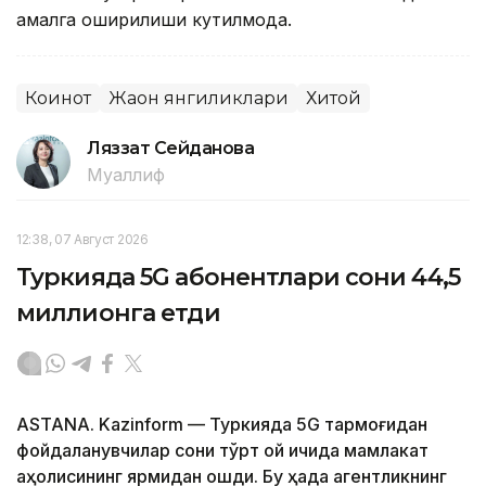
амалга оширилиши кутилмоқда.
Коинот
Жаҳон янгиликлари
Хитой
Ляззат Сейданова
Муаллиф
12:38, 07 Август 2026
Туркияда 5G абонентлари сони 44,5
миллионга етди
ASTANA. Kazinform — Туркияда 5G тармоғидан
фойдаланувчилар сони тўрт ой ичида мамлакат
аҳолисининг ярмидан ошди. Бу ҳақда агентликнинг