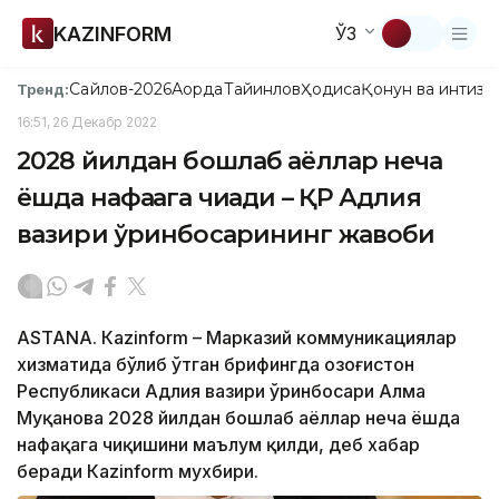
KAZINFORM
ЎЗ
Сайлов-2026
Ақорда
Тайинлов
Ҳодиса
Қонун ва интизо
Тренд:
16:51, 26 Декабр 2022
2028 йилдан бошлаб аёллар неча
ёшда нафақага чиқади – ҚР Адлия
вазири ўринбосарининг жавоби
ASTANА. Кazinform – Марказий коммуникациялар
хизматида бўлиб ўтган брифингда Қозоғистон
Республикаси Адлия вазири ўринбосари Алма
Муқанова 2028 йилдан бошлаб аёллар неча ёшда
нафақага чиқишини маълум қилди, деб хабар
беради Кazinform мухбири.