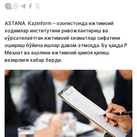
ASTANА. Кazinform – Қозоғистонда ижтимоий
ходимлар институтини ривожлантириш ва
кўрсатилаётган ижтимоий хизматлар сифатини
ошириш бўйича ишлар давом этмоқда. Бу ҳақда ҚР
Меҳнат ва аҳолини ижтимоий ҳимоя қилиш
вазирлиги хабар берди.