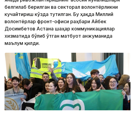
белгилаб берилган ва секторал волонтёрликни
кучайтириш кўзда тутилган. Бу ҳақда Миллий
волонтёрлар фронт-офиси раҳбари Айбек
Досимбетов Астана шаҳар коммуникациялар
хизматида бўлиб ўтган матбуот анжуманида
маълум қилди.
Фото: Алмати ҳокимлиги