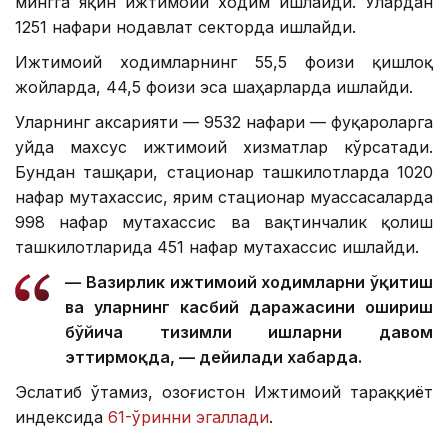
мингга яқин ижтимоий ходим ишлайди. Улардан
1251 нафари нодавлат секторда ишлайди.
Ижтимоий ходимларнинг 55,5 фоизи қишлоқ
жойларда, 44,5 фоизи эса шаҳарларда ишлайди.
Уларнинг аксарияти — 9532 нафари — фуқароларга
уйда махсус ижтимоий хизматлар кўрсатади.
Бундан ташқари, стационар ташкилотларда 1020
нафар мутахассис, ярим стационар муассасаларда
998 нафар мутахассис ва вақтинчалик қолиш
ташкилотларида 451 нафар мутахассис ишлайди.
— Вазирлик ижтимоий ходимларни ўқитиш
ва уларнинг касбий даражасини ошириш
бўйича тизимли ишларни давом
эттирмоқда, — дейилади хабарда.
Эслатиб ўтамиз, Қозоғистон Ижтимоий тараққиёт
индексида
61-ўринни эгаллади
.