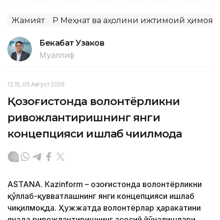
Жамият
ҚР Меҳнат ва аҳолини ижтимоий ҳимоя
Бекабат Узаков
Муаллиф
12:15, 05 Август 2026
Қозоғистонда волонтёрликни
ривожлантиришнинг янги
концепцияси ишлаб чиқилмоқда
ASTANА. Кazinform – Қозоғистонда волонтёрликни
қўллаб-қувватлашнинг янги концепцияси ишлаб
чиқилмоқда. Ҳужжатда волонтёрлар ҳаракатини
янада ривожлантиришнинг асосий йўналишлари