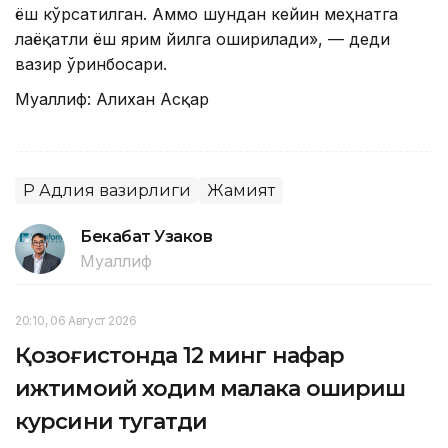
ёш кўрсатилган. Аммо шундан кейин меҳнатга
лаёқатли ёш ярим йилга оширилади», — деди
вазир ўринбосари.
Муаллиф: Алихан Асқар
ҚР Адлия вазирлиги
Жамият
Бекабат Узаков
Муаллиф
20:10, 06 Август 2026
Қозоғистонда 12 минг нафар
ижтимоий ходим малака ошириш
курсини тугатди