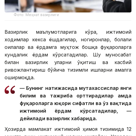
Фото: Меҳнат вазирлиги
Вазирлик маълумотларига кўра, ижтимоий
ходимлар кекса ёшдагилар, ногиронлар, болали
оилалар ва ёрдамга муҳтож бошқа фуқароларга
кундалик ёрдам кўрсатадилар. Шу муносабат
билан вазирлик уларни ўқитиш ва касбий
ривожлантириш бўйича тизимли ишларни амалга
оширмоқда.
— Бунинг натижасида мутахассислар янги
билим ва тажриба орттирадилар ҳамда
фуқароларга юқори сифатли ва ўз вақтида
ижтимоий ёрдам кўрсатадилар, —
дейилади вазирлик хабарида.
Ҳозирда мамлакат ижтимоий ҳимоя тизимида 12