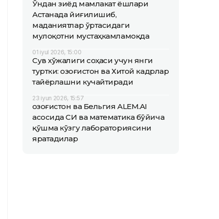
Ўндан зиёд мамлакат ёшлари
Астанада йиғилишиб,
маданиятлар ўртасидаги
мулоқотни мустаҳкамламоқда
01 iyul 2026, 15:00
Сув хўжалиги соҳаси учун янги
туртки: Қозоғистон ва Хитой кадрлар
тайёрлашни кучайтиради
23 iyun 2026, 15:57
Қозоғистон ва Бельгия ALEM.AI
асосида СИ ва математика бўйича
қўшма кўзгу лабораториясини
яратадилар