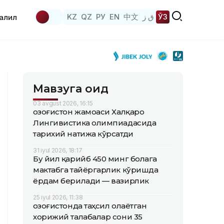
KZ
QZ
РУ
EN
中文
ق ز
ЎЗ
аҳлил
Мавзуга оид
03 avgust 2026, 16:15
Қозоғистон жамоаси Халқаро
Лингивистика олимпиадасида
тарихий натижа кўрсатди
31 iyul 2026, 18:17
Бу йил қарийб 450 минг болага
мактабга тайёргарлик кўришда
ёрдам берилади — вазирлик
25 iyul 2026, 11:38
Қозоғистонда таҳсил олаётган
хорижий талабалар сони 35