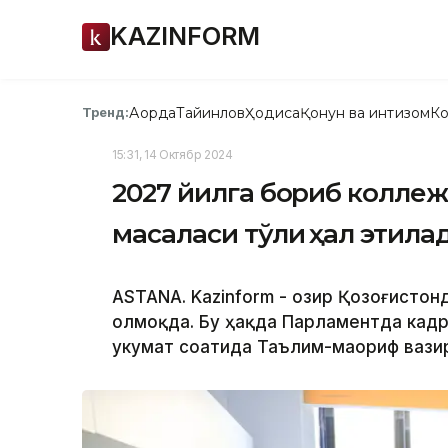
KAZINFORM
Ақорда
Тайинлов
Ҳодиса
Қонун ва интизом
Ко
Тренд:
15:31, 14 Октябр 2024
2027 йилга бориб коллеж
масаласи тўлиқ ҳал этилад
ASTANA. Kazinform - Ҳозир Қозоғистон
олмоқда. Бу ҳақда Парламентда кадр
Ҳукумат соатида Таълим-маориф вази