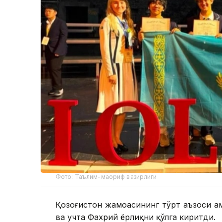
Фото: Таълим-маориф вазирлиги
Қозоғистон жамоасининг тўрт аъзоси ҳа
ва учта Фахрий ёрлиқни қўлга киритди.