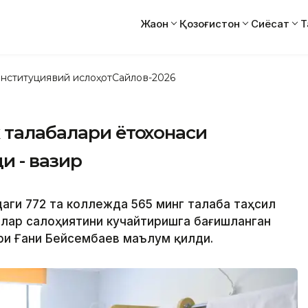
Жаҳон
Қозоғистон
Сиёсат
Т
нституциявий ислоҳот
Сайлов-2026
 талабалари ётоқхонаси
и - вазир
даги 772 та коллежда 565 минг талаба таҳсил
лар салоҳиятини кучайтиришга бағишланган
ри Ғани Бейсембаев маълум қилди.