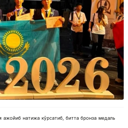
м ажойиб натижа кўрсатиб, битта бронза медаль