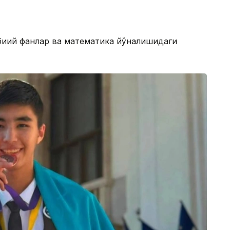
биий фанлар ва математика йўналишидаги