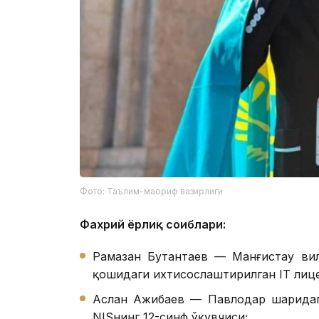
Фото: Таълим-маориф вазирлиги
Фахрий ёрлиқ соҳиблари:
Рамазан Бутантаев — Манғистау вил
қошидаги ихтисослаштирилган IТ лице
Аслан Ажибаев — Павлодар шаҳридаг
NISнинг 12-синф ўқувчиси;