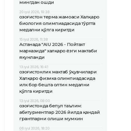
мингдан ошди
20 iyul 2026, 19:38
Қозоғистон терма жамоаси Халқаро
биология олимпиадасида тўртта
медални қўлга киритди
15 iyul 2026, 11:38
Астанада "AIU 2026 - Пойтахт
марказида" халқаро ёзги мактаби
якунланди
13 iyul 2026, 16:41
Қозоғистонлик мактаб ўқувчилари
Халқаро физика олимпиадасида
илк бор бешта олтин медални
қўлга киритди
13 iyul 2026, 08:00
Қозоғистонда бепул таълим:
абитуриентлар 2026 йилда қандай
грантларни олиши мумкин
06 iyul 2026, 18:20