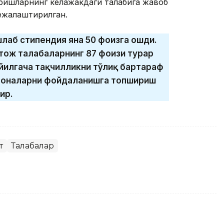
аришларнинг келажакдаги талабига жавоб
ежалаштирилган.
лаб стипендия яна 50 фоизга ошди.
ҳтож талабаларнинг 87 фоизи турар
 йилгача тақчилликни тўлиқ бартараф
қхоналарни фойдаланишга топшириш
ир.
т
Талабалар