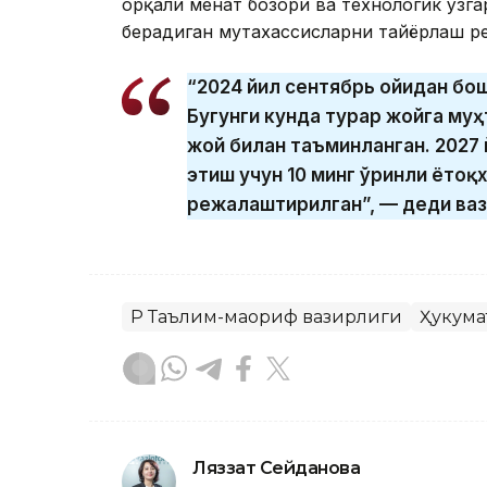
орқали меҳнат бозори ва технологик ўзг
берадиган мутахассисларни тайёрлаш р
“2024 йил сентябрь ойидан бош
Бугунги кунда турар жойга му
жой билан таъминланган. 2027
этиш учун 10 минг ўринли ёто
режалаштирилган”, — деди ваз
ҚР Таълим-маориф вазирлиги
Ҳукума
Ляззат Сейданова