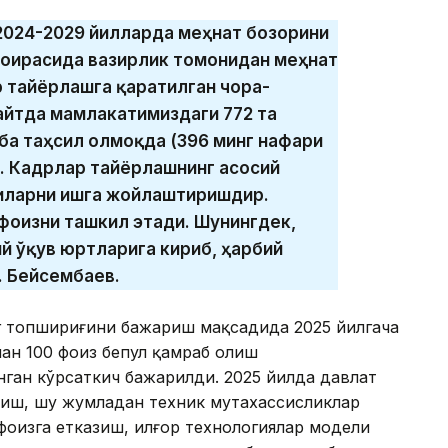
 2024-2029 йилларда меҳнат бозорини
оирасида вазирлик томонидан меҳнат
 тайёрлашга қаратилган чора-
айтда мамлакатимиздаги 772 та
ба таҳсил олмоқда (396 минг нафари
). Кадрлар тайёрлашнинг асосий
иларни ишга жойлаштиришдир.
 фоизни ташкил этади. Шунингдек,
й ўқув юртларига кириб, ҳарбий
. Бейсембаев.
г топшириғини бажариш мақсадида 2025 йилгача
лан 100 фоиз бепул қамраб олиш
ган кўрсаткич бажарилди. 2025 йилда давлат
зиш, шу жумладан техник мутахассисликлар
фоизга етказиш, илғор технологиялар модели