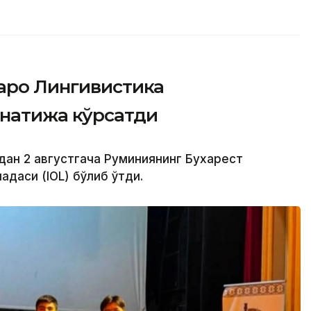
қаро Лингивистика
натижа кўрсатди
дан 2 августгача Руминиянинг Бухарест
даси (IOL) бўлиб ўтди.