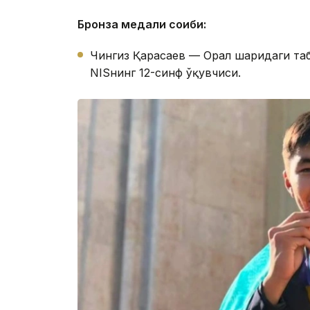
Бронза медали соҳиби:
Чингиз Қарасаев — Орал шаҳридаги та
NISнинг 12-синф ўқувчиси.