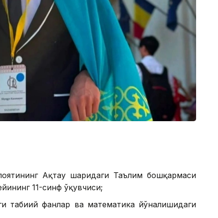
оятининг Ақтау шаҳридаги Таълим бошқармаси
йининг 11-синф ўқувчиси;
и табиий фанлар ва математика йўналишидаги