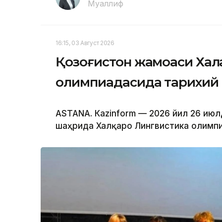
Муаллиф
16:15, 03 Август 2026
Қозоғистон жамоаси Хал
олимпиадасида тарихий 
ASTANА. Кazinform — 2026 йил 26 июл
шаҳрида Халқаро Лингвистика олимпиа