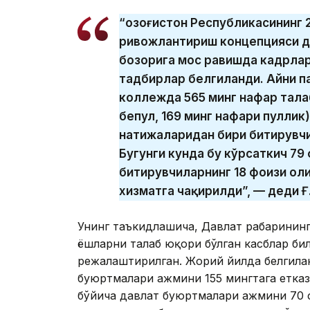
“Қозоғистон Республикасининг
ривожлантириш концепцияси д
бозорига мос равишда кадрлар
тадбирлар белгиланди. Айни п
коллежда 565 минг нафар тала
бепул, 169 минг нафари пуллик
натижаларидан бири битирувч
Бугунги кунда бу кўрсаткич 79
битирувчиларнинг 18 фоизи оли
хизматга чақирилди”, — деди Ғ
Унинг таъкидлашича, Давлат раҳбаринин
ёшларни талаб юқори бўлган касблар би
режалаштирилган. Жорий йилда белгилан
буюртмалари ҳажмини 155 мингтага етка
бўйича давлат буюртмалари ҳажмини 70 