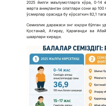
2025 йилги маълумотларга кўра, 0-14
марта аниқланган ҳолатлари сони ҳар 100
ўсмирлар орасида бу кўрсаткич 82,1 тага
Семизлик даражаси энг юқори бўлган ҳу
Қостанай, Атирау, Қарағанди ва Аба
шаҳарлари киради.