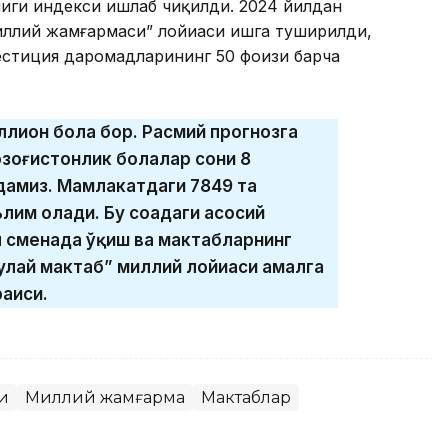
иги индекси ишлаб чиқилди. 2024 йилдан
ллий жамғармаси” лойиҳаси ишга туширилди,
стиция даромадларининг 50 фоизи барча
ллион бола бор. Расмий прогнозга
озоғистонлик болалар сони 8
дамиз. Мамлакатдаги 7849 та
лим олади. Бу соҳадаги асосий
ч сменада ўқиш ва мактабларнинг
Қулай мактаб” миллий лойиҳаси амалга
раиси.
и
Миллий жамғарма
Мактаблар