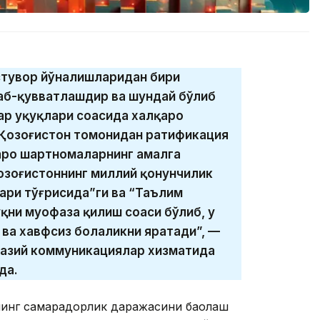
стувор йўналишларидан бири
лаб-қувватлашдир ва шундай бўлиб
р ҳуқуқлари соҳасида халқаро
 Қозоғистон томонидан ратификация
аро шартномаларнинг амалга
озоғистоннинг миллий қонунчилик
лари тўғрисида”ги ва “Таълим
ни муҳофаза қилиш соҳаси бўлиб, у
ва хавфсиз болаликни яратади”, —
азий коммуникациялар хизматида
да.
нинг самарадорлик даражасини баҳолаш