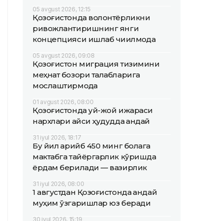
05 avgust 2026, 12:15
Қозоғистонда волонтёрликни
ривожлантиришнинг янги
концепцияси ишлаб чиқилмоқда
05 avgust 2026, 09:08
Қозоғистон миграция тизимини
меҳнат бозори талабларига
мослаштирмоқда
01 avgust 2026, 08:00
Қозоғистонда уй-жой ижараси
нархлари қайси ҳудудда қандай
31 iyul 2026, 18:17
Бу йил қарийб 450 минг болага
мактабга тайёргарлик кўришда
ёрдам берилади — вазирлик
31 iyul 2026, 08:00
1 августдан Қозоғистонда қандай
муҳим ўзгаришлар юз беради
30 iyul 2026, 15:19