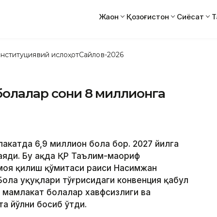
Жаҳон
Қозоғистон
Сиёсат
Т
нституциявий ислоҳот
Сайлов-2026
 болалар сони 8 миллионга
лакатда 6,9 миллион бола бор. 2027 йилга
аяди. Бу ҳақда ҚР Таълим-маориф
имоя қилиш қўмитаси раиси Насимжан
ола ҳуқуқлари тўғрисидаги конвенция қабул
а мамлакат болалар хавфсизлиги ва
а йўлни босиб ўтди.