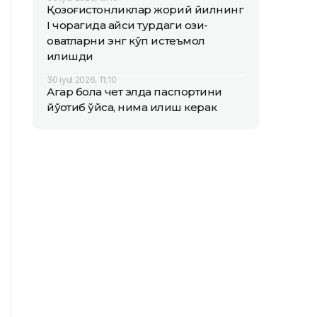
Қозоғистонликлар жорий йилнинг
I чорагида қайси турдаги озиқ-
овқатларни энг кўп истеъмол
қилишди
30 iyul 2026, 11:10
Агар бола чет элда паспортини
йўқотиб қўйса, нима қилиш керак