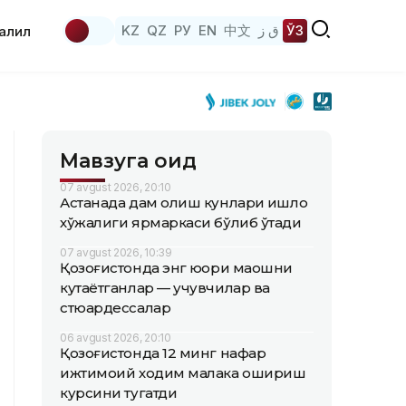
KZ
QZ
РУ
EN
中文
ق ز
ЎЗ
аҳлил
Мавзуга оид
07 avgust 2026, 20:10
Астанада дам олиш кунлари қишлоқ
хўжалиги ярмаркаси бўлиб ўтади
07 avgust 2026, 10:39
Қозоғистонда энг юқори маошни
кутаётганлар — учувчилар ва
стюардессалар
06 avgust 2026, 20:10
Қозоғистонда 12 минг нафар
ижтимоий ходим малака ошириш
курсини тугатди