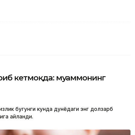
риб кетмоқда: муаммонинг
излик бугунги кунда дунёдаги энг долзарб
ига айланди.