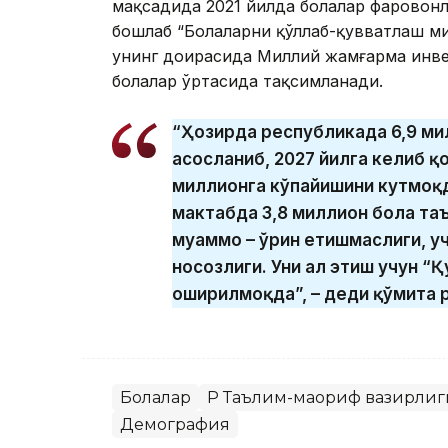
мақсадида 2021 йилда болалар фаровонл
бошлаб “Болаларни қўллаб-қувватлаш ми
унинг доирасида Миллий жамғарма инве
болалар ўртасида тақсимланади.
“Ҳозирда республикада 6,9 ми
асосланиб, 2027 йилга келиб қ
миллионга кўпайишини кутмоқ
мактабда 3,8 миллион бола таъ
муаммо – ўрин етишмаслиги, у
носозлиги. Уни ҳал этиш учун “
оширилмоқда”, – деди қўмита 
Болалар
ҚР Таълим-маориф вазирлиг
Демография