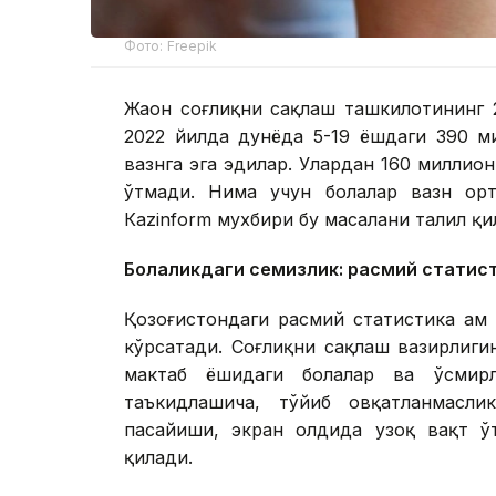
Фото: Freepik
Жаҳон соғлиқни сақлаш ташкилотининг 
2022 йилда дунёда 5-19 ёшдаги 390 м
вазнга эга эдилар. Улардан 160 миллио
ўтмади. Нима учун болалар вазн ор
Кazinform мухбири бу масалани таҳлил қи
Болаликдаги семизлик: расмий статис
Қозоғистондаги расмий статистика ҳам
кўрсатади. Соғлиқни сақлаш вазирлиги
мактаб ёшидаги болалар ва ўсмирл
таъкидлашича, тўйиб овқатланмасли
пасайиши, экран олдида узоқ вақт 
қилади.