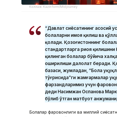
Коллаж: Kazinform/Midjourney
“Давлат сиёсатининг асосий у
болаларни ҳимоя қилиш ва қўл
қолади. Қозоғистоннинг болала
стандартларга риоя қилишини
қилинган болалар бўйича халқ
оширилиши далолат беради. Қ
базаси, жумладан, “Бола ҳуқуқ
тўғрисида”ги жамғармалар ҳуқуқ
фарзандларимиз учун фаровон 
деди Насимжан Оспанова Марк
бўлиб ўтган матбуот анжумани
Болалар фаровонлиги ва миллий сиёсат