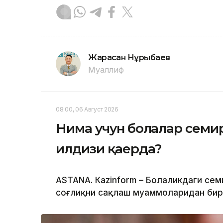
Жарасқан Нұрыбаев
Муаллиф
08:00, 06 Август 2026
Нима учун болалар семи
илдизи қаерда?
ASTANА. Кazinform – Болаликдаги сем
соғлиқни сақлаш муаммоларидан бир