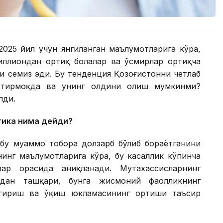
2025 йил учун янгиланган маълумотларига кўра,
иллиондан ортиқ болалар ва ўсмирлар ортиқча
ни семиз эди. Бу тенденция Қозоғистонни четлаб
ттирмоқда ва унинг олдини олиш мумкинми?
лди.
тика нима дейди?
 бу муаммо тобора долзарб бўлиб бораётганини
нинг маълумотларига кўра, бу касаллик кўпинча
ар орасида аниқланади. Мутахассисларнинг
кдан ташқари, бунга жисмоний фаолликнинг
ўтириш ва ўқиш юкламасининг ортиши таъсир