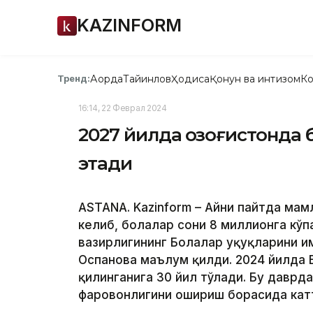
KAZINFORM
Ақорда
Тайинлов
Ҳодиса
Қонун ва интизом
Ко
Тренд:
16:14, 22 Феврал 2024
2027 йилда Қозоғистонда
этади
ASTANA. Kazinform – Айни пайтда мам
келиб, болалар сони 8 миллионга кўп
вазирлигининг Болалар ҳуқуқларини ҳ
Оспанова маълум қилди. 2024 йилда Б
қилинганига 30 йил тўлади. Бу даврд
фаровонлигини ошириш борасида катт