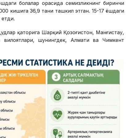
 ёшдаги болалар орасида семизликнинг биринчи
 000 кишига 36,9 тани ташкил этган. 15-17 ёшдаги
 етди.
дудлар қаторига Шарқий Қозоғистон, Манғистау,
й вилоятлари, шунингдек, Алмати ва Чимкент