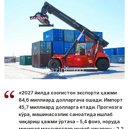
«2027 йилда Қозоғистон экспорти ҳажми
84,6 миллиард долларгача ошади. Импорт
45,7 миллиард долларга етади. Прогнозга
кўра, машинасозлик саноатида ишлаб
чиқариш ҳажми ўртача – 5,4 фоиз, норуда
минерал маҳсулотлар ишлаб чиқариш – 2,2