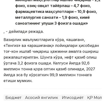
фоиз, озиқ-овқат тайёрлаш – 4,7 фоиз,
фармацевтика маҳсулотлари – 10,9 фоиз,
металлургия саноати – 1,9 фоиз, кимё
саноатининг улуши 3 фоизга ошади»
, - дейилади режада.
Вазирлик маълумотларига кўра, «Қашаған»,
«Тенгиз» ва «Қарашиғанақ» лойиҳалари ҳисобидан
тоғ-кон ишлаб чиқариш ҳажмини амалга ошириш
режалаштирилган. Шунга кўра, нефт қазиб олиш
ўртача 3,2 фоизга ошади. Келгуси йилда 92,6
миллион тонна қора олтин қазиб олинади, 2027
йилда эса бу кўрсаткич 99,9 миллион тоннага
етиши мумкин.
Бюджет
Асосий янгилик
Иқтисодиёт
ҚР Моли