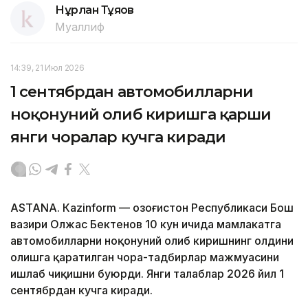
Нұрлан Тұяқов
Муаллиф
14:39, 21 Июл 2026
1 сентябрдан автомобилларни
ноқонуний олиб киришга қарши
янги чоралар кучга киради
ASTANА. Кazinform — Қозоғистон Республикаси Бош
вазири Олжас Бектенов 10 кун ичида мамлакатга
автомобилларни ноқонуний олиб киришнинг олдини
олишга қаратилган чора-тадбирлар мажмуасини
ишлаб чиқишни буюрди. Янги талаблар 2026 йил 1
сентябрдан кучга киради.