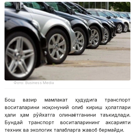
Фото: Business Media
Бош вазир мамлакат ҳудудига транспорт
воситаларини ноқонуний олиб кириш ҳолатлари
ҳали ҳам рўйхатга олинаётганини таъкидлади.
Бундай транспорт воситаларининг аксарияти
техник ва экологик талабларга жавоб бермайди.