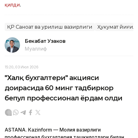
қилди
.
ҚР Саноат ва қурилиш вазирлиги
Ҳукумат йиғи
Бекабат Узаков
Муаллиф
15:20, 03 Июл 2026
"Халқ бухгалтери" акцияси
доирасида 60 минг тадбиркор
бепул профессионал ёрдам олди
ASTANА. Кazinform — Молия вазирлиги
профессионал бухгалтерия ташкилотлари билан