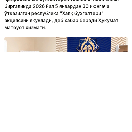
биргаликда 2026 йил 5 январдан 30 июнгача
ўтказилган республика "Халқ бухгалтери"
акциясини якунлади, деб хабар беради Ҳукумат
матбуот хизмати.
Фото: Ҳукумат
Акциянинг асосий мақсади — тадбиркорларга