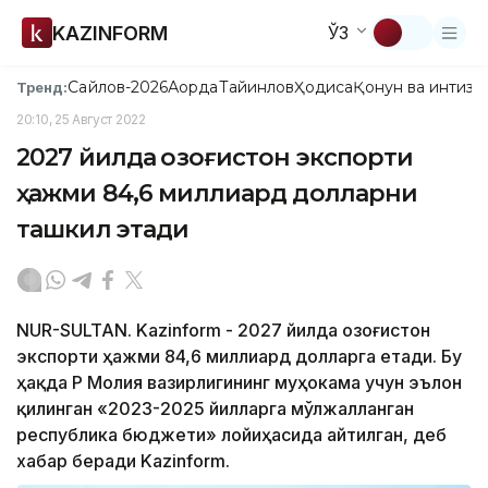
KAZINFORM
ЎЗ
Сайлов-2026
Ақорда
Тайинлов
Ҳодиса
Қонун ва интизо
Тренд:
20:10, 25 Август 2022
2027 йилда Қозоғистон экспорти
ҳажми 84,6 миллиард долларни
ташкил этади
NUR-SULTAN. Kazinform - 2027 йилда Қозоғистон
экспорти ҳажми 84,6 миллиард долларга етади. Бу
ҳақда ҚР Молия вазирлигининг муҳокама учун эълон
қилинган «2023-2025 йилларга мўлжалланган
республика бюджети» лойиҳасида айтилган, деб
хабар беради Kazinform.