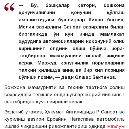
— Бу, бошқалар қатори, божхона
қонунчилигини қонуний қўллаш
амалиётидаги бўшлиқлар билан боғлиқ.
Молия вазирлиги Саноат вазирлиги билан
биргаликда ўн кун ичида мамлакат
ҳудудига автомобилларни ноқонуний олиб
киришнинг олдини олиш бўйича чора-
тадбирлар мажмуасини ишлаб чиқиши
керак. Мавжуд қонунчилик нормаларини
талқин қилишда аниқ ва бир хил позиция
бўлиши лозим, — деди Олжас Бектенов.
Божхона маъмурияти ва техник тартибга солиш
соҳасидаги тегишли ёндашувлар жорий йилнинг 1
сентябридан кучга кириши керак.
Эслатиб ўтамиз, Ҳукумат йиғилишида ҚР Саноат ва
қурилиш вазири Ерсайин Нағаспаев автомобиль
ишлаб чиқаришни ривожлантириш ҳақида
маълум