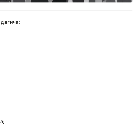
идагича:
а;