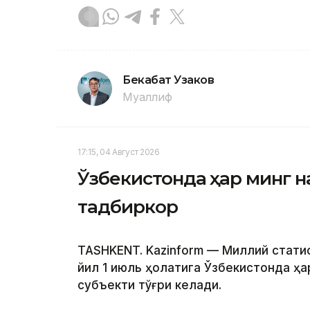
Бекабат Узаков
Муаллиф
17:15, 04 Август 2026
Ўзбекистонда ҳар минг н
тадбиркор
TASHKENT. Kazinform — Миллий стати
йил 1 июль ҳолатига Ўзбекистонда ҳа
субъекти тўғри келади.