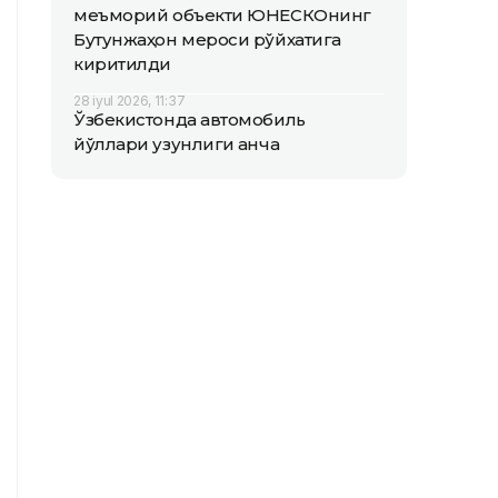
меъморий объекти ЮНEСКОнинг
Бутунжаҳон мероси рўйхатига
киритилди
28 iyul 2026, 11:37
Ўзбекистонда автомобиль
йўллари узунлиги қанча