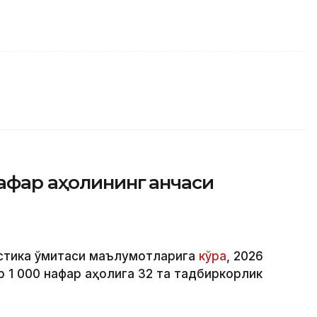
афар аҳолининг қанчаси
стика қўмитаси маълумотларига
кўра
, 2026
р 1 000 нафар аҳолига 32 та тадбиркорлик