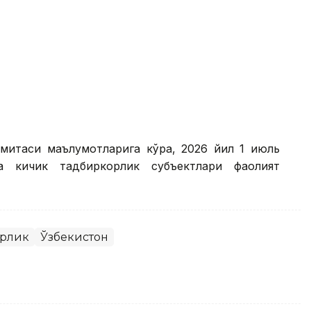
ўмитаси маълумотларига кўра, 2026 йил 1 июль
а кичик тадбиркорлик субъектлари фаолият
рлик
Ўзбекистон