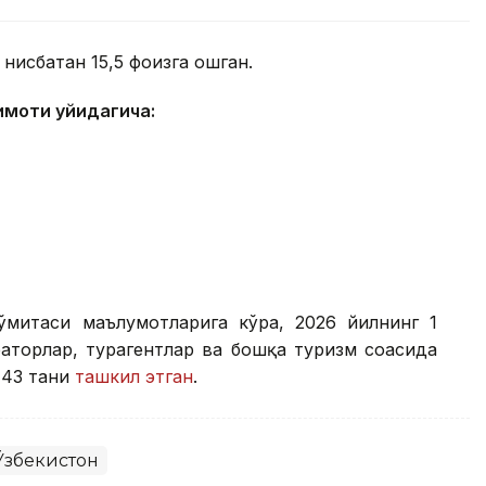
 нисбатан 15,5 фоизга ошган.
имоти қуйидагича:
ўмитаси маълумотларига кўра, 2026 йилнинг 1
раторлар, турагентлар ва бошқа туризм соҳасида
143 тани
ташкил этган
.
Ўзбекистон