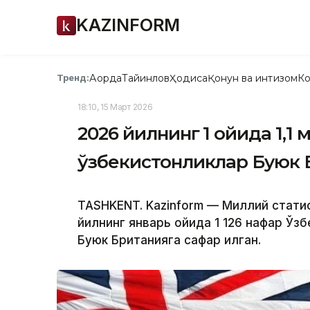
KAZINFORM
Ақорда
Тайинлов
Ҳодиса
Қонун ва интизом
Ко
Тренд:
18:10, 15 Март 2026
2026 йилнинг 1 ойида 1,1 
ўзбекистонликлар Буюк 
TASHKENT. Kazinform — Миллий стати
йилнинг январь ойида 1 126 нафар Ўз
Буюк Британияга сафар қилган.