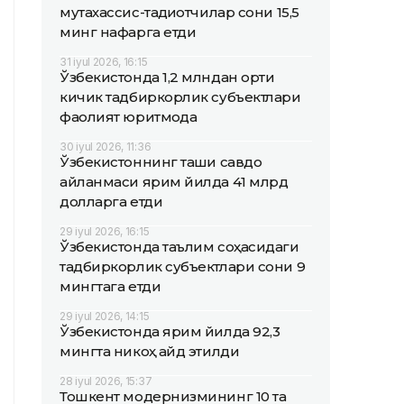
мутахассис-тадқиқотчилар сони 15,5
минг нафарга етди
31 iyul 2026, 16:15
Ўзбекистонда 1,2 млндан ортиқ
кичик тадбиркорлик субъектлари
фаолият юритмоқда
30 iyul 2026, 11:36
Ўзбекистоннинг ташқи савдо
айланмаси ярим йилда 41 млрд
долларга етди
29 iyul 2026, 16:15
Ўзбекистонда таълим соҳасидаги
тадбиркорлик субъектлари сони 9
мингтага етди
29 iyul 2026, 14:15
Ўзбекистонда ярим йилда 92,3
мингта никоҳ қайд этилди
28 iyul 2026, 15:37
Тошкент модернизмининг 10 та