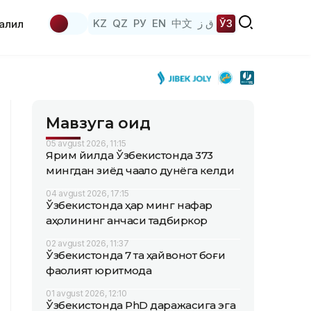
KZ
QZ
РУ
EN
中文
ق ز
ЎЗ
аҳлил
Мавзуга оид
05 avgust 2026, 11:15
Ярим йилда Ўзбекистонда 373
мингдан зиёд чақалоқ дунёга келди
04 avgust 2026, 17:15
Ўзбекистонда ҳар минг нафар
аҳолининг қанчаси тадбиркор
02 avgust 2026, 11:37
Ўзбекистонда 7 та ҳайвонот боғи
фаолият юритмоқда
01 avgust 2026, 12:10
Ўзбекистонда PhD даражасига эга