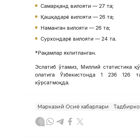
Самарқанд вилояти — 27 та;
Қашқадарё вилояти — 26 та;
Наманган вилояти — 26 та;
Сурхондарё вилояти — 24 та.
*Рақамлар яхлитланган.
Эслатиб ўтамиз, Миллий статистика қ
ҳолатига Ўзбекистонда 1 236 126 т
кўрсатмоқда.
Марказий Осиё хабарлари
Тадбирко