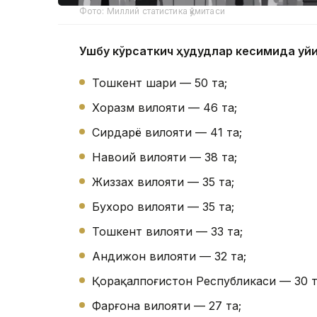
Фото: Миллий статистика қўмитаси
Ушбу кўрсаткич ҳудудлар кесимида қуй
Тошкент шаҳри — 50 та;
Хоразм вилояти — 46 та;
Сирдарё вилояти — 41 та;
Навоий вилояти — 38 та;
Жиззах вилояти — 35 та;
Бухоро вилояти — 35 та;
Тошкент вилояти — 33 та;
Андижон вилояти — 32 та;
Қорақалпоғистон Республикаси — 30 т
Фарғона вилояти — 27 та;