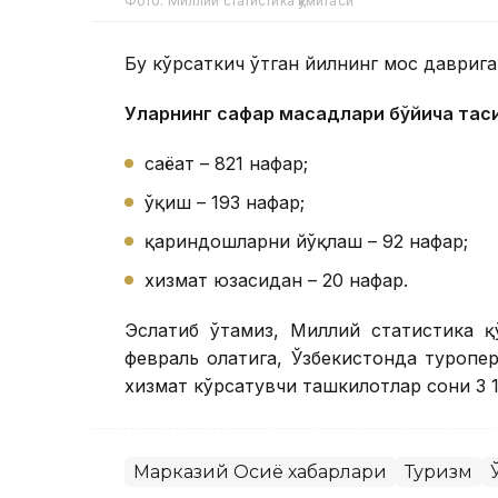
Фото: Миллий статистика қўмитаси
Бу кўрсаткич ўтган йилнинг мос даврига
Уларнинг сафар мақсадлари бўйича тақс
саёҳат – 821 нафар;
ўқиш – 193 нафар;
қариндошларни йўқлаш – 92 нафар;
хизмат юзасидан – 20 нафар.
Эслатиб ўтамиз, Миллий статистика қ
февраль ҳолатига, Ўзбекистонда туропе
хизмат кўрсатувчи ташкилотлар сони 3 
Марказий Осиё хабарлари
Туризм