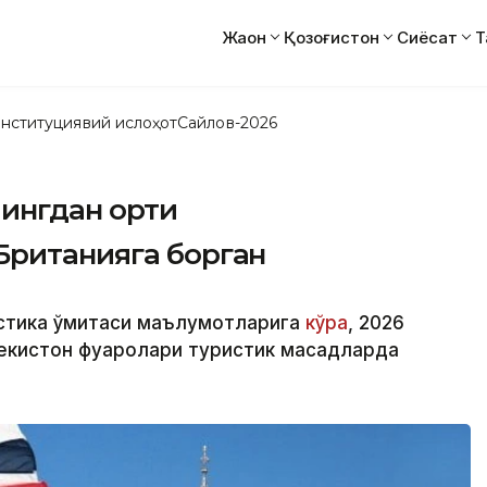
Жаҳон
Қозоғистон
Сиёсат
Т
нституциявий ислоҳот
Сайлов-2026
мингдан ортиқ
Британияга борган
стика қўмитаси маълумотларига
кўра
, 2026
бекистон фуқаролари туристик мақсадларда